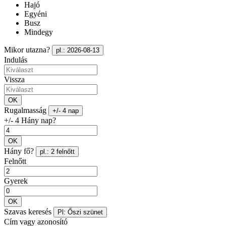
Hajó
Egyéni
Busz
Mindegy
Mikor utazna?
pl.: 2026-08-13
Indulás
Vissza
OK
Rugalmasság
+/- 4 nap
+/- 4 Hány nap?
OK
Hány fő?
pl.: 2 felnőtt
Felnőtt
Gyerek
OK
Szavas keresés
Pl: Őszi szünet
Cím vagy azonosító