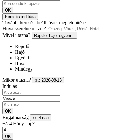
OK
Keresés indítása
További keresési beállítások megjelenítése
Hova szeretne utazni?
Mivel utazna?
Repülő, hajó, egyéni...
Repülő
Hajó
Egyéni
Busz
Mindegy
Mikor utazna?
pl.: 2026-08-13
Indulás
Vissza
OK
Rugalmasság
+/- 4 nap
+/- 4 Hány nap?
OK