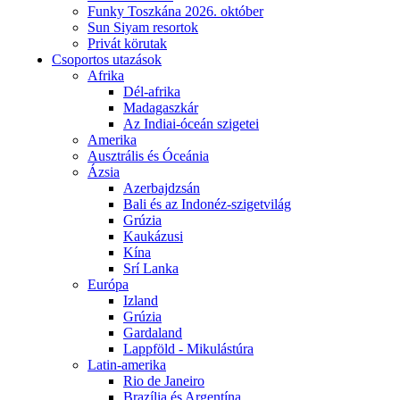
Funky Toszkána 2026. október
Sun Siyam resortok
Privát körutak
Csoportos utazások
Afrika
Dél-afrika
Madagaszkár
Az Indiai-óceán szigetei
Amerika
Ausztrális és Óceánia
Ázsia
Azerbajdzsán
Bali és az Indonéz-szigetvilág
Grúzia
Kaukázusi
Kína
Srí Lanka
Európa
Izland
Grúzia
Gardaland
Lappföld - Mikulástúra
Latin-amerika
Rio de Janeiro
Brazília és Argentína