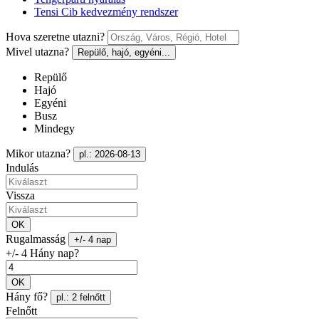
Tensi Cib kedvezmény rendszer
Hova szeretne utazni?
Mivel utazna?
Repülő, hajó, egyéni...
Repülő
Hajó
Egyéni
Busz
Mindegy
Mikor utazna?
pl.: 2026-08-13
Indulás
Vissza
OK
Rugalmasság
+/- 4 nap
+/- 4 Hány nap?
OK
Hány fő?
pl.: 2 felnőtt
Felnőtt