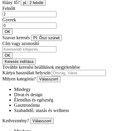
Hány fő?
pl.: 2 felnőtt
Felnőtt
Gyerek
OK
Szavas keresés
Pl: Őszi szünet
Cím vagy azonosító
OK
Keresés indítása
További keresési beállítások megjelenítése
Kártya használati helyszín
Milyen kategória?
Válasszon!
Mindegy
Divat és design
Életstílus és egészség
Gasztronómia
Szabadidő, utazás és wellness
Kedvezmény?
Válasszon!