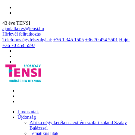
43 éve TENSI
ajanlatkeres@tensi.hu
Hírlevél feliratkozás
Telefonos ügyfélszolgálat:
+36 1 345 1505
+36 70 454 5501
Hajó:
+36 70 454 5597
Luxus utak
Újdonság
Afrika négy keréken - extrém szafari kaland Szalay
Balázzsal
Tematikus utak