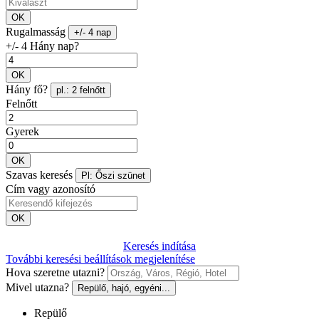
OK
Rugalmasság
+/- 4 nap
+/- 4 Hány nap?
OK
Hány fő?
pl.: 2 felnőtt
Felnőtt
Gyerek
OK
Szavas keresés
Pl: Őszi szünet
Cím vagy azonosító
OK
Keresés indítása
További keresési beállítások megjelenítése
Hova szeretne utazni?
Mivel utazna?
Repülő, hajó, egyéni...
Repülő