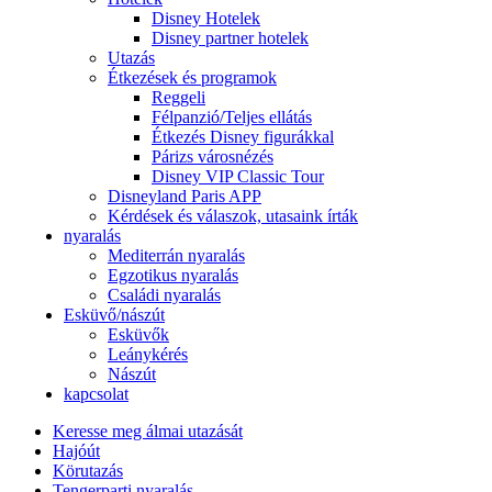
Disney Hotelek
Disney partner hotelek
Utazás
Étkezések és programok
Reggeli
Félpanzió/Teljes ellátás
Étkezés Disney figurákkal
Párizs városnézés
Disney VIP Classic Tour
Disneyland Paris APP
Kérdések és válaszok, utasaink írták
nyaralás
Mediterrán nyaralás
Egzotikus nyaralás
Családi nyaralás
Esküvő/nászút
Esküvők
Leánykérés
Nászút
kapcsolat
Keresse meg álmai utazását
Hajóút
Körutazás
Tengerparti nyaralás