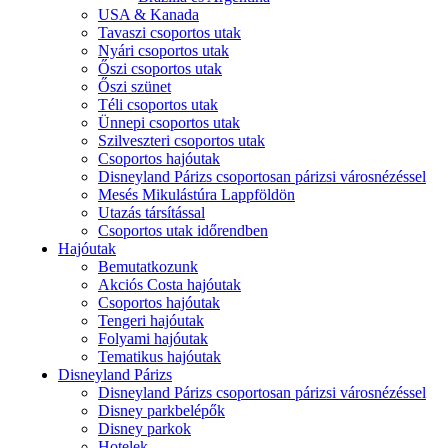
USA & Kanada
Tavaszi csoportos utak
Nyári csoportos utak
Őszi csoportos utak
Őszi szünet
Téli csoportos utak
Ünnepi csoportos utak
Szilveszteri csoportos utak
Csoportos hajóutak
Disneyland Párizs csoportosan párizsi városnézéssel
Mesés Mikulástúra Lappföldön
Utazás társítással
Csoportos utak időrendben
Hajóutak
Bemutatkozunk
Akciós Costa hajóutak
Csoportos hajóutak
Tengeri hajóutak
Folyami hajóutak
Tematikus hajóutak
Disneyland Párizs
Disneyland Párizs csoportosan párizsi városnézéssel
Disney parkbelépők
Disney parkok
Hotelek