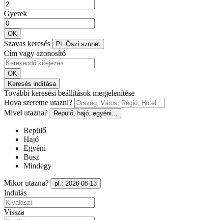
Gyerek
OK
Szavas keresés
Pl: Őszi szünet
Cím vagy azonosító
OK
Keresés indítása
További keresési beállítások megjelenítése
Hova szeretne utazni?
Mivel utazna?
Repülő, hajó, egyéni...
Repülő
Hajó
Egyéni
Busz
Mindegy
Mikor utazna?
pl.: 2026-08-13
Indulás
Vissza