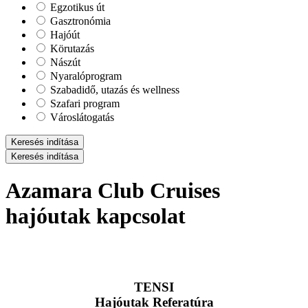
Egzotikus út
Gasztronómia
Hajóút
Körutazás
Nászút
Nyaralóprogram
Szabadidő, utazás és wellness
Szafari program
Városlátogatás
Keresés indítása
Keresés indítása
Azamara Club Cruises
hajóutak kapcsolat
TENSI
Hajóutak Referatúra