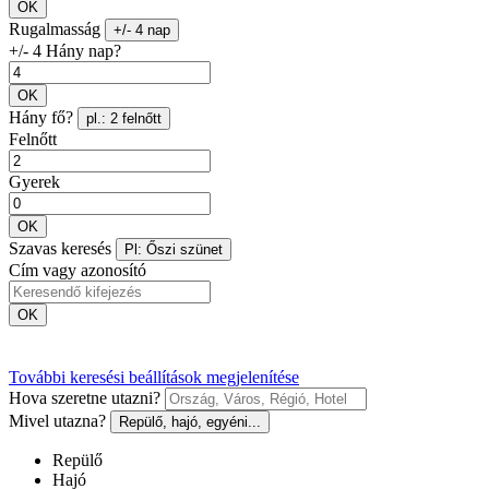
OK
Rugalmasság
+/- 4 nap
+/- 4 Hány nap?
OK
Hány fő?
pl.: 2 felnőtt
Felnőtt
Gyerek
OK
Szavas keresés
Pl: Őszi szünet
Cím vagy azonosító
OK
További keresési beállítások megjelenítése
Hova szeretne utazni?
Mivel utazna?
Repülő, hajó, egyéni...
Repülő
Hajó