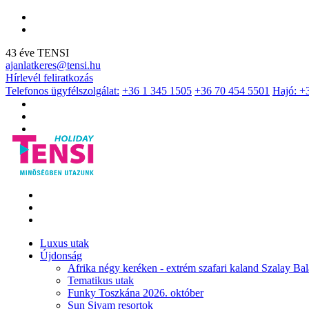
43 éve TENSI
ajanlatkeres@tensi.hu
Hírlevél feliratkozás
Telefonos ügyfélszolgálat:
+36 1 345 1505
+36 70 454 5501
Hajó: +
Luxus utak
Újdonság
Afrika négy keréken - extrém szafari kaland Szalay Bal
Tematikus utak
Funky Toszkána 2026. október
Sun Siyam resortok