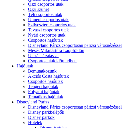
Őszi csoportos utak
Őszi szünet
Téli csoportos utak
Ünnepi csoportos utak
Szilveszteri csoportos utak
Tavaszi csoportos utak
Nyári csoportos utak
Csoportos hajóutak
Disneyland Párizs csoportosan párizsi városnézéssel
Mesés Mikulástúra Lappföldön
Utazás társítással
Csoportos utak időrendben
Hajóutak
Bemutatkozunk
Akciós Costa hajóutak
Csoportos hajóutak
Tengeri hajóutak
Folyami hajóutak
Tematikus hajóutak
Disneyland Párizs
Disneyland Párizs csoportosan párizsi városnézéssel
Disney parkbelépők
Disney parkok
Hotelek
Disney Hotelek