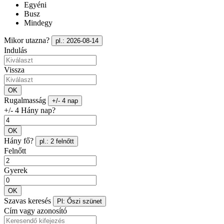
Egyéni
Busz
Mindegy
Mikor utazna?
pl.: 2026-08-14
Indulás
Vissza
OK
Rugalmasság
+/- 4 nap
+/- 4 Hány nap?
OK
Hány fő?
pl.: 2 felnőtt
Felnőtt
Gyerek
OK
Szavas keresés
Pl: Őszi szünet
Cím vagy azonosító