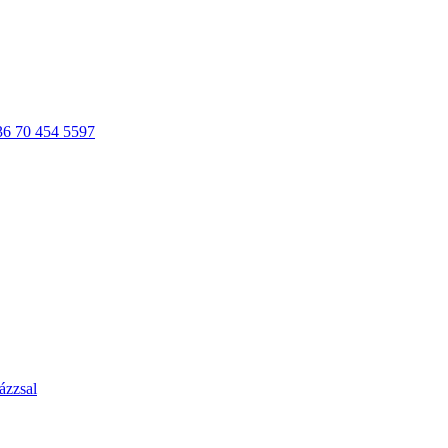
36 70 454 5597
ázzsal