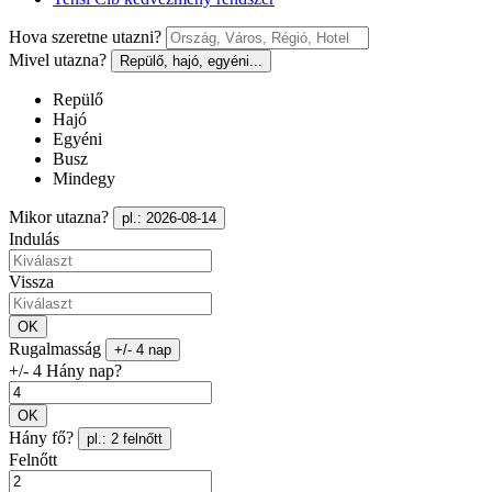
Hova szeretne utazni?
Mivel utazna?
Repülő, hajó, egyéni...
Repülő
Hajó
Egyéni
Busz
Mindegy
Mikor utazna?
pl.: 2026-08-14
Indulás
Vissza
OK
Rugalmasság
+/- 4 nap
+/- 4 Hány nap?
OK
Hány fő?
pl.: 2 felnőtt
Felnőtt