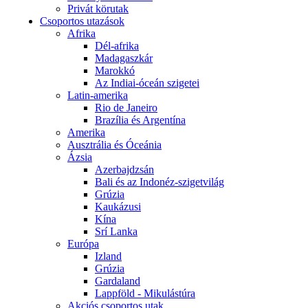
Privát körutak
Csoportos utazások
Afrika
Dél-afrika
Madagaszkár
Marokkó
Az Indiai-óceán szigetei
Latin-amerika
Rio de Janeiro
Brazília és Argentína
Amerika
Ausztrália és Óceánia
Ázsia
Azerbajdzsán
Bali és az Indonéz-szigetvilág
Grúzia
Kaukázusi
Kína
Srí Lanka
Európa
Izland
Grúzia
Gardaland
Lappföld - Mikulástúra
Akciós csoportos utak