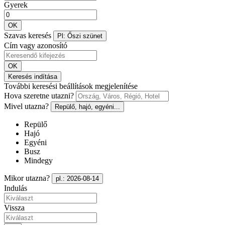
Gyerek
OK
Szavas keresés
Pl: Őszi szünet
Cím vagy azonosító
OK
Keresés indítása
További keresési beállítások megjelenítése
Hova szeretne utazni?
Mivel utazna?
Repülő, hajó, egyéni...
Repülő
Hajó
Egyéni
Busz
Mindegy
Mikor utazna?
pl.: 2026-08-14
Indulás
Vissza