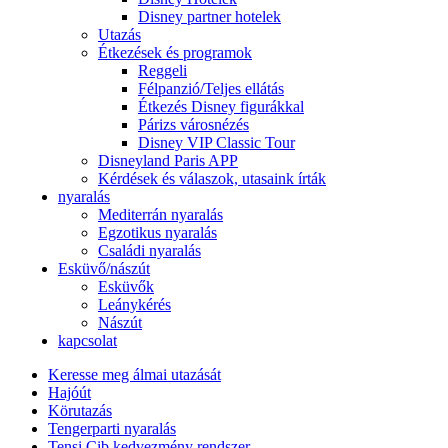
Disney partner hotelek
Utazás
Étkezések és programok
Reggeli
Félpanzió/Teljes ellátás
Étkezés Disney figurákkal
Párizs városnézés
Disney VIP Classic Tour
Disneyland Paris APP
Kérdések és válaszok, utasaink írták
nyaralás
Mediterrán nyaralás
Egzotikus nyaralás
Családi nyaralás
Esküvő/nászút
Esküvők
Leánykérés
Nászút
kapcsolat
Keresse meg álmai utazását
Hajóút
Körutazás
Tengerparti nyaralás
Tensi Cib kedvezmény rendszer