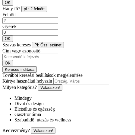
OK
Hány fő?
pl.: 2 felnőtt
Felnőtt
Gyerek
OK
Szavas keresés
Pl: Őszi szünet
Cím vagy azonosító
OK
Keresés indítása
További keresési beállítások megjelenítése
Kártya használati helyszín
Milyen kategória?
Válasszon!
Mindegy
Divat és design
Életstílus és egészség
Gasztronómia
Szabadidő, utazás és wellness
Kedvezmény?
Válasszon!