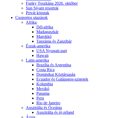
Funky Toszkána 2026. október
Sun Siyam resortok
Privát körutak
Csoportos utazások
Afrika
Dél-afrika
Madagaszkár
Marokkó
Tanzánia és Zanzibár
Észak-amerika
USA Nyugati-part
Hawaii
Latin-amerika
Brazília és Argentína
Costa Rica
Dominikai Köztársaság
Ecuador és Galápagos-szigetek
Kolumbia
Mexikó
Panama
Peru
Rio de Janeiro
Ausztrália és Óceánia
Ausztrália és új-zéland
Ázsia