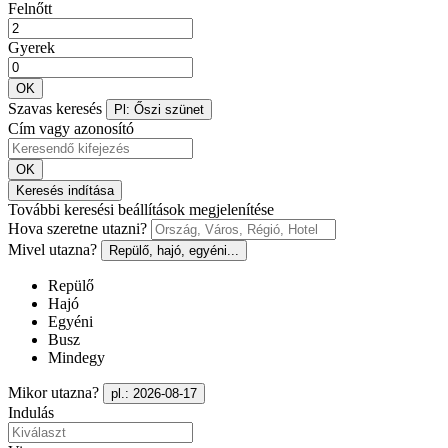
Felnőtt
Gyerek
OK
Szavas keresés
Pl: Őszi szünet
Cím vagy azonosító
OK
Keresés indítása
További keresési beállítások megjelenítése
Hova szeretne utazni?
Mivel utazna?
Repülő, hajó, egyéni...
Repülő
Hajó
Egyéni
Busz
Mindegy
Mikor utazna?
pl.: 2026-08-17
Indulás