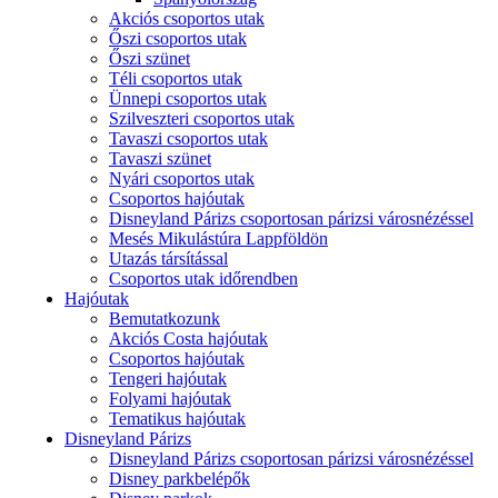
Akciós csoportos utak
Őszi csoportos utak
Őszi szünet
Téli csoportos utak
Ünnepi csoportos utak
Szilveszteri csoportos utak
Tavaszi csoportos utak
Tavaszi szünet
Nyári csoportos utak
Csoportos hajóutak
Disneyland Párizs csoportosan párizsi városnézéssel
Mesés Mikulástúra Lappföldön
Utazás társítással
Csoportos utak időrendben
Hajóutak
Bemutatkozunk
Akciós Costa hajóutak
Csoportos hajóutak
Tengeri hajóutak
Folyami hajóutak
Tematikus hajóutak
Disneyland Párizs
Disneyland Párizs csoportosan párizsi városnézéssel
Disney parkbelépők