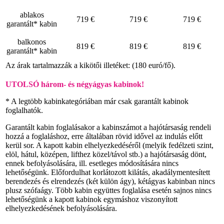
ablakos
719 €
719 €
719 €
garantált* kabin
balkonos
819 €
819 €
819 €
garantált* kabin
Az árak tartalmazzák a kikötői illetéket: (180 euró/fő).
UTOLSÓ három- és négyágyas kabinok!
* A legtöbb kabinkategóriában már csak garantált kabinok
foglalhatók.
Garantált kabin foglalásakor a kabinszámot a hajótársaság rendeli
hozzá a foglaláshoz, erre általában rövid idővel az indulás előtt
kerül sor. A kapott kabin elhelyezkedéséről (melyik fedélzeti szint,
elöl, hátul, középen, lifthez közel/távol stb.) a hajótársaság dönt,
ennek befolyásolására, ill. esetleges módosítására nincs
lehetőségünk. Előfordulhat korlátozott kilátás, akadálymentesített
berendezés és elrendezés (két külön ágy), kétágyas kabinban nincs
plusz szófaágy. Több kabin együttes foglalása esetén sajnos nincs
lehetőségünk a kapott kabinok egymáshoz viszonyított
elhelyezkedésének befolyásolására.