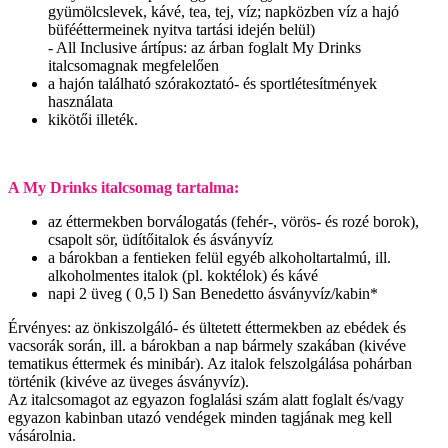
gyümölcslevek, kávé, tea, tej, víz; napközben víz a hajó
büfééttermeinek nyitva tartási idején belül)
- All Inclusive ártípus: az árban foglalt My Drinks
italcsomagnak megfelelően
a hajón található szórakoztató- és sportlétesítmények
használata
kikötői illeték.
A My Drinks italcsomag tartalma:
az éttermekben borválogatás (fehér-, vörös- és rozé borok),
csapolt sör, üdítőitalok és ásványvíz
a bárokban a fentieken felül egyéb alkoholtartalmú, ill.
alkoholmentes italok (pl. koktélok) és kávé
napi 2 üveg ( 0,5 l) San Benedetto ásványvíz/kabin*
Érvényes: az önkiszolgáló- és ültetett éttermekben az ebédek és
vacsorák során, ill. a bárokban a nap bármely szakában (kivéve
tematikus éttermek és minibár). Az italok felszolgálása pohárban
történik (kivéve az üveges ásványvíz).
Az italcsomagot az egyazon foglalási szám alatt foglalt és/vagy
egyazon kabinban utazó vendégek minden tagjának meg kell
vásárolnia.