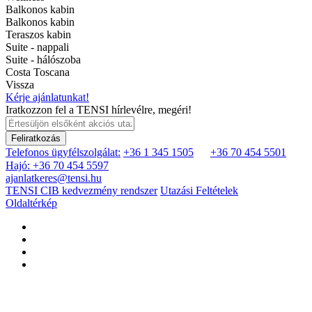
Balkonos kabin
Balkonos kabin
Teraszos kabin
Suite - nappali
Suite - hálószoba
Costa Toscana
Vissza
Kérje ajánlatunkat!
Iratkozzon fel a TENSI hírlevélre, megéri!
Feliratkozás
Telefonos ügyfélszolgálat:
+36 1 345 1505
+36 70 454 5501
Hajó: +36 70 454 5597
ajanlatkeres@tensi.hu
TENSI CIB kedvezmény rendszer
Utazási Feltételek
Oldaltérkép