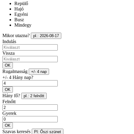
Repülő
Hajó
Egyéni
Busz
Mindegy
Mikor utazna?
pl.: 2026-08-17
Indulás
Vissza
OK
Rugalmasság
+/- 4 nap
+/- 4 Hány nap?
OK
Hány fő?
pl.: 2 felnőtt
Felnőtt
Gyerek
OK
Szavas keresés
Pl: Őszi szünet