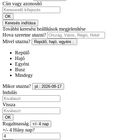
Cím vagy azonosító
OK
Keresés indítása
További keresési beállítások megjelenítése
Hova szeretne utazni?
Mivel utazna?
Repülő, hajó, egyéni...
Repülő
Hajó
Egyéni
Busz
Mindegy
Mikor utazna?
pl.: 2026-08-17
Indulás
Vissza
OK
Rugalmasság
+/- 4 nap
+/- 4 Hány nap?