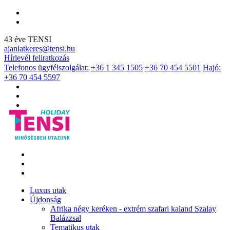
43 éve TENSI
ajanlatkeres@tensi.hu
Hírlevél feliratkozás
Telefonos ügyfélszolgálat:
+36 1 345 1505
+36 70 454 5501
Hajó:
+36 70 454 5597
Luxus utak
Újdonság
Afrika négy keréken - extrém szafari kaland Szalay
Balázzsal
Tematikus utak