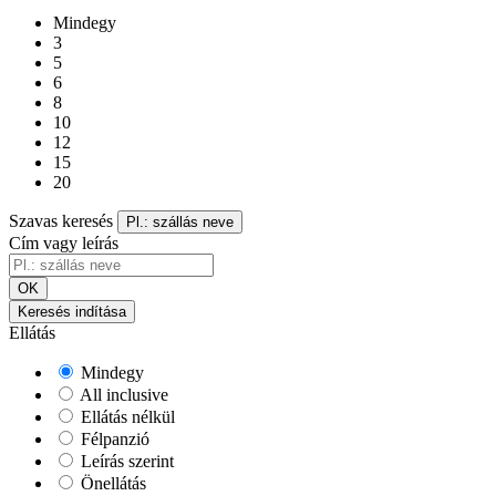
Mindegy
3
5
6
8
10
12
15
20
Szavas keresés
Pl.: szállás neve
Cím vagy leírás
OK
Keresés indítása
Ellátás
Mindegy
All inclusive
Ellátás nélkül
Félpanzió
Leírás szerint
Önellátás