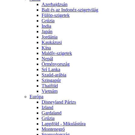
Azerbajdzsán
Bali és az Indonéz-szigetvilág
Fülöp-szigetek
Grúzia
India
Japán
Jordánia
Kaukázusi
Kína
Maldív-szigetek
Nepál
Örményország
Srí Lanka
Szaúd-arábia
Szingapúr
Thaiföld
Vietnám
Európa
Disneyland Párizs
Izland
Gardaland
Grúzia
Lappföld - Mikulástúra
Montenegró
Spanyolország