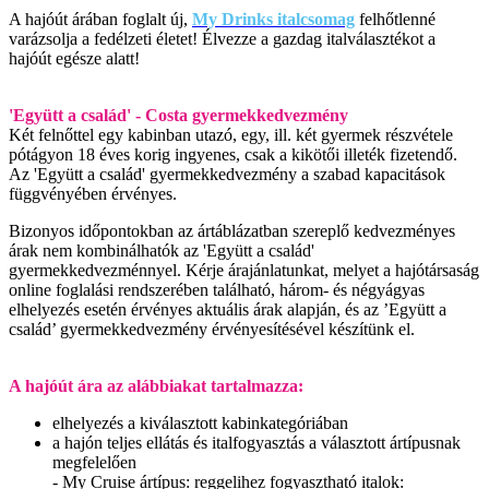
A hajóút árában foglalt új,
My Drinks italcsomag
felhőtlenné
varázsolja a fedélzeti életet! Élvezze a gazdag italválasztékot a
hajóút egésze alatt!
'Együtt a család' - Costa gyermekkedvezmény
Két felnőttel egy kabinban utazó, egy, ill. két gyermek részvétele
pótágyon 18 éves korig ingyenes, csak a kikötői illeték fizetendő.
Az 'Együtt a család' gyermekkedvezmény a szabad kapacitások
függvényében érvényes.
Bizonyos időpontokban az ártáblázatban szereplő kedvezményes
árak nem kombinálhatók az 'Együtt a család'
gyermekkedvezménnyel. Kérje árajánlatunkat, melyet a hajótársaság
online foglalási rendszerében található, három- és négyágyas
elhelyezés esetén érvényes aktuális árak alapján, és az ’Együtt a
család’ gyermekkedvezmény érvényesítésével készítünk el.
A hajóút ára az alábbiakat tartalmazza:
elhelyezés a kiválasztott kabinkategóriában
a hajón teljes ellátás és italfogyasztás a választott ártípusnak
megfelelően
- My Cruise ártípus: reggelihez fogyasztható italok: