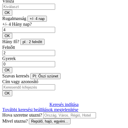
Vissza
OK
Rugalmasság
+/- 4 nap
+/- 4 Hány nap?
OK
Hány fő?
pl.: 2 felnőtt
Felnőtt
Gyerek
OK
Szavas keresés
Pl: Őszi szünet
Cím vagy azonosító
OK
Keresés indítása
További keresési beállítások megjelenítése
Hova szeretne utazni?
Mivel utazna?
Repülő, hajó, egyéni...