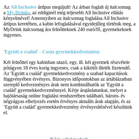
Az
All Inclusive
ártípus megújult! Az árban foglalt új italcsomag
a
My Drinks
, az eddiginél még teljesebb All Inclusive ellátás
kényelmével! Amennyiben az italcsomag foglalása All Inclusive
ártípus keretében, a kabin lefoglalásával egyidejűleg történik meg, a
MyDrink italcsomag ára felnőtteknek 240 euró/fő, gyermekeknek
ingyenes.
'Együtt a család' - Costa gyermekkedvezmény
Két felnőttel egy kabinban utazó, egy, ill. két gyermek részvétele
pótágyon 18 éves korig ingyenes, csak a kikötői illeték fizetendő.
Az 'Együtt a család' gyermekkedvezmény a szabad kapacitások
függvényében érvényes. Bizonyos időpontokban az ártáblázatban
szereplő kedvezményes árak nem kombinálhatók az 'Együtt a
család' gyermekkedvezménnyel. Kérje árajánlatunkat, melyet a
hajótársaság online foglalási rendszerében található, három- és
négyágyas elhelyezés esetén érvényes aktuális árak alapján, és az
’Együtt a család’ gyermekkedvezmény érvényesítésével készítünk
el.