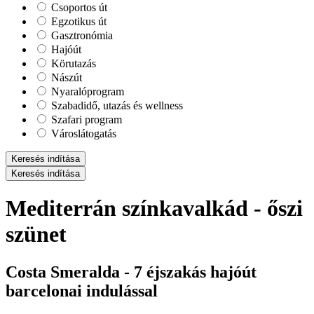
Csoportos út
Egzotikus út
Gasztronómia
Hajóút
Körutazás
Nászút
Nyaralóprogram
Szabadidő, utazás és wellness
Szafari program
Városlátogatás
Keresés indítása
Keresés indítása
Mediterrán színkavalkád - őszi
szünet
Costa Smeralda - 7 éjszakás hajóút
barcelonai indulással