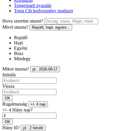
Körutazás
Tengerparti nyaralás
Tensi Cib kedvezmény rendszer
Hova szeretne utazni?
Mivel utazna?
Repülő, hajó, egyéni...
Repülő
Hajó
Egyéni
Busz
Mindegy
Mikor utazna?
pl.: 2026-08-17
Indulás
Vissza
OK
Rugalmasság
+/- 4 nap
+/- 4 Hány nap?
OK
Hány fő?
pl.: 2 felnőtt