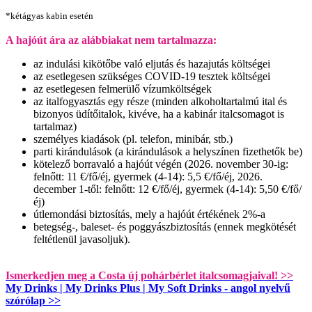
*kétágyas kabin esetén
A hajóút ára az alábbiakat nem tartalmazza:
az indulási kikötőbe való eljutás és hazajutás költségei
az esetlegesen szükséges COVID-19 tesztek költségei
az esetlegesen felmerülő vízumköltségek
az italfogyasztás egy része (minden alkoholtartalmú ital és
bizonyos üdítőitalok, kivéve, ha a kabinár italcsomagot is
tartalmaz)
személyes kiadások (pl. telefon, minibár, stb.)
parti kirándulások (a kirándulások a helyszínen fizethetők be)
kötelező borravaló a hajóút végén (2026. november 30-ig:
felnőtt: 11 €/fő/éj, gyermek (4-14): 5,5 €/fő/éj, 2026.
december 1-től: felnőtt: 12 €/fő/éj, gyermek (4-14): 5,50 €/fő/
éj)
útlemondási biztosítás, mely a hajóút értékének 2%-a
betegség-, baleset- és poggyászbiztosítás (ennek megkötését
feltétlenül javasoljuk).
Ismerkedjen meg a Costa új pohárbérlet italcsomagjaival! >>
My Drinks | My Drinks Plus | My Soft Drinks - angol nyelvű
szórólap >>