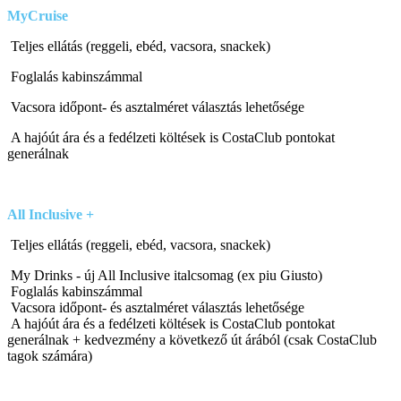
MyCruise
Teljes ellátás (reggeli, ebéd, vacsora, snackek)
Foglalás kabinszámmal
Vacsora időpont- és asztalméret választás lehetősége
A hajóút ára és a fedélzeti költések is CostaClub pontokat
generálnak
All Inclusive
+
Teljes ellátás (reggeli, ebéd, vacsora, snackek)
My Drinks - új All Inclusive italcsomag (ex piu Giusto)
Foglalás kabinszámmal
Vacsora időpont- és asztalméret választás lehetősége
A hajóút ára és a fedélzeti költések is CostaClub pontokat
generálnak + kedvezmény a következő út árából (csak CostaClub
tagok számára)