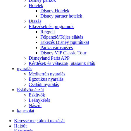
Disney parkok
Hotelek
Disney Hotelek
Disney partner hotelek
Utazás
Étkezések és programok
Reggeli
Félpanzió/Teljes ellátás
Étkezés Disney figurákkal
Párizs városnézés
Disney VIP Classic Tour
Disneyland Paris APP
Kérdések és válaszok, utasaink írták
nyaralás
Mediterrán nyaralás
Egzotikus nyaralás
Családi nyaralás
Esküvő/nászút
Esküvők
Leánykérés
Nászút
kapcsolat
Keresse meg álmai utazását
Hajóút