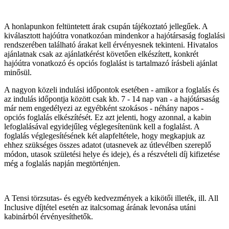
A honlapunkon feltüntetett árak csupán tájékoztató jellegűek. A
kiválasztott hajóútra vonatkozóan mindenkor a hajótársaság foglalási
rendszerében található árakat kell érvényesnek tekinteni. Hivatalos
ajánlatnak csak az ajánlatkérést követően elkészített, konkrét
hajóútra vonatkozó és opciós foglalást is tartalmazó írásbeli ajánlat
minősül.
A nagyon közeli indulási időpontok esetében - amikor a foglalás és
az indulás időpontja között csak kb. 7 - 14 nap van - a hajótársaság
már nem engedélyezi az egyébként szokásos - néhány napos -
opciós foglalás elkészítését. Ez azt jelenti, hogy azonnal, a kabin
lefoglalásával egyidejűleg véglegesítenünk kell a foglalást. A
foglalás véglegesítésének két alapfeltétele, hogy megkapjuk az
ehhez szükséges összes adatot (utasnevek az útlevélben szereplő
módon, utasok születési helye és ideje), és a részvételi díj kifizetése
még a foglalás napján megtörténjen.
A Tensi törzsutas- és egyéb kedvezmények a kikötői illeték, ill. All
Inclusive díjtétel esetén az italcsomag árának levonása utáni
kabinárból érvényesíthetők.