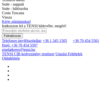
Suite - nappali
Suite - hálószoba
Costa Toscana
Vissza
Kérje ajánlatunkat!
Iratkozzon fel a TENSI hírlevélre, megéri!
Feliratkozás
Telefonos ügyfélszolgálat:
+36 1 345 1505
+36 70 454 5501
Hajó: +36 70 454 5597
ajanlatkeres@tensi.hu
TENSI CIB kedvezmény rendszer
Utazási Feltételek
Oldaltérkép