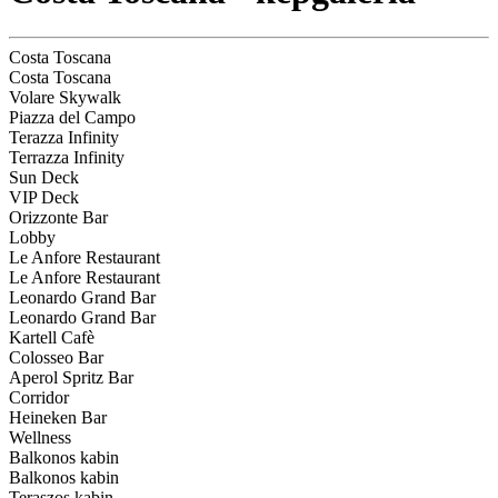
Costa Toscana
Costa Toscana
Volare Skywalk
Piazza del Campo
Terazza Infinity
Terrazza Infinity
Sun Deck
VIP Deck
Orizzonte Bar
Lobby
Le Anfore Restaurant
Le Anfore Restaurant
Leonardo Grand Bar
Leonardo Grand Bar
Kartell Cafè
Colosseo Bar
Aperol Spritz Bar
Corridor
Heineken Bar
Wellness
Balkonos kabin
Balkonos kabin
Teraszos kabin