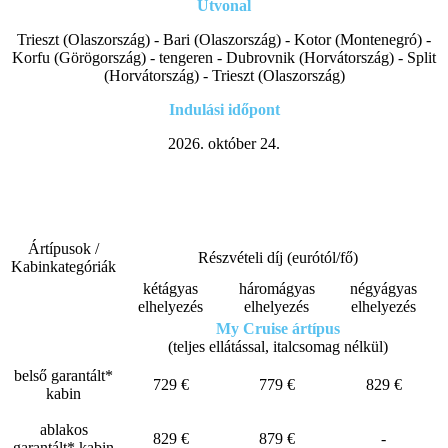
Útvonal
Trieszt (Olaszország) - Bari (Olaszország) - Kotor (Montenegró) -
Korfu (Görögország) - tengeren - Dubrovnik (Horvátország) - Split
(Horvátország) - Trieszt (Olaszország)
Indulási időpont
2026. október 24.
Ártípusok /
Részvételi díj (eurótól/fő)
Kabinkategóriák
kétágyas
háromágyas
négyágyas
elhelyezés
elhelyezés
elhelyezés
My Cruise ártípus
(teljes ellátással, italcsomag nélkül)
belső garantált*
729 €
779 €
829 €
kabin
ablakos
829 €
879 €
-
garantált* kabin