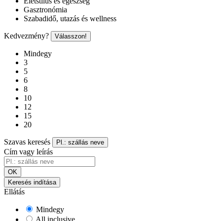
Életstílus és egészség
Gasztronómia
Szabadidő, utazás és wellness
Kedvezmény?
Válasszon!
Mindegy
3
5
6
8
10
12
15
20
Szavas keresés
Pl.: szállás neve
Cím vagy leírás
OK
Keresés indítása
Ellátás
Mindegy
All inclusive