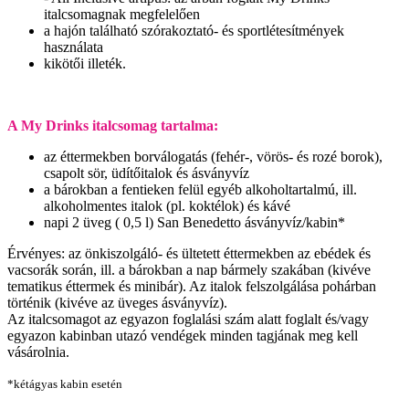
italcsomagnak megfelelően
a hajón található szórakoztató- és sportlétesítmények
használata
kikötői illeték.
A My Drinks italcsomag tartalma:
az éttermekben borválogatás (fehér-, vörös- és rozé borok),
csapolt sör, üdítőitalok és ásványvíz
a bárokban a fentieken felül egyéb alkoholtartalmú, ill.
alkoholmentes italok (pl. koktélok) és kávé
napi 2 üveg ( 0,5 l) San Benedetto ásványvíz/kabin*
Érvényes: az önkiszolgáló- és ültetett éttermekben az ebédek és
vacsorák során, ill. a bárokban a nap bármely szakában (kivéve
tematikus éttermek és minibár). Az italok felszolgálása pohárban
történik (kivéve az üveges ásványvíz).
Az italcsomagot az egyazon foglalási szám alatt foglalt és/vagy
egyazon kabinban utazó vendégek minden tagjának meg kell
vásárolnia.
*kétágyas kabin esetén