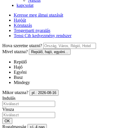
Nászút
kapcsolat
Keresse meg álmai utazását
Hajóút
Körutazás
Tengerparti nyaralás
Tensi Cib kedvezmény rendszer
Hova szeretne utazni?
Mivel utazna?
Repülő, hajó, egyéni...
Repülő
Hajó
Egyéni
Busz
Mindegy
Mikor utazna?
pl.: 2026-08-16
Indulás
Vissza
OK
Rugalmasság
+/- 4 nap