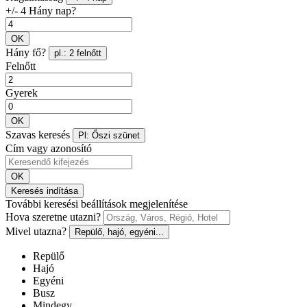
+/- 4 Hány nap?
OK
Hány fő?
pl.: 2 felnőtt
Felnőtt
Gyerek
OK
Szavas keresés
Pl: Őszi szünet
Cím vagy azonosító
OK
Keresés indítása
További keresési beállítások megjelenítése
Hova szeretne utazni?
Mivel utazna?
Repülő, hajó, egyéni...
Repülő
Hajó
Egyéni
Busz
Mindegy