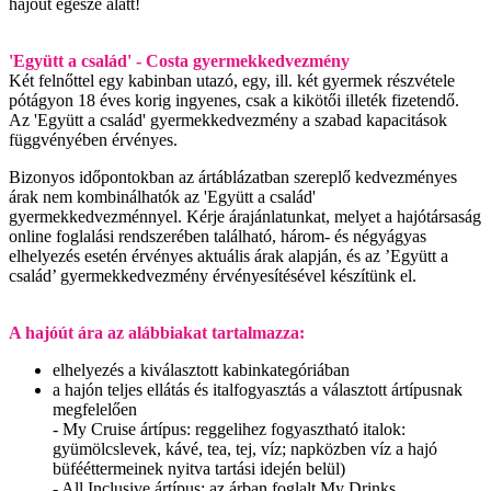
hajóút egésze alatt!
'Együtt a család' - Costa gyermekkedvezmény
Két felnőttel egy kabinban utazó, egy, ill. két gyermek részvétele
pótágyon 18 éves korig ingyenes, csak a kikötői illeték fizetendő.
Az 'Együtt a család' gyermekkedvezmény a szabad kapacitások
függvényében érvényes.
Bizonyos időpontokban az ártáblázatban szereplő kedvezményes
árak nem kombinálhatók az 'Együtt a család'
gyermekkedvezménnyel. Kérje árajánlatunkat, melyet a hajótársaság
online foglalási rendszerében található, három- és négyágyas
elhelyezés esetén érvényes aktuális árak alapján, és az ’Együtt a
család’ gyermekkedvezmény érvényesítésével készítünk el.
A hajóút ára az alábbiakat tartalmazza:
elhelyezés a kiválasztott kabinkategóriában
a hajón teljes ellátás és italfogyasztás a választott ártípusnak
megfelelően
- My Cruise ártípus: reggelihez fogyasztható italok:
gyümölcslevek, kávé, tea, tej, víz; napközben víz a hajó
büfééttermeinek nyitva tartási idején belül)
- All Inclusive ártípus: az árban foglalt My Drinks