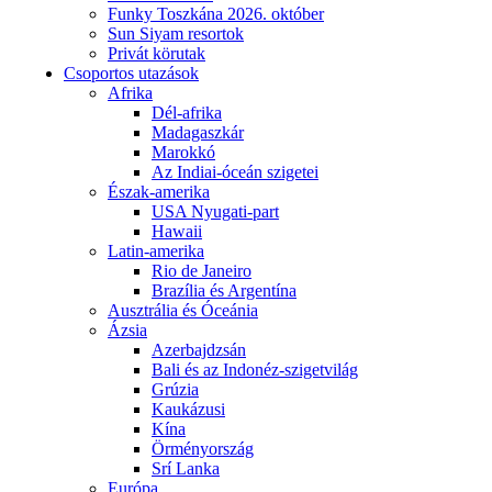
Funky Toszkána 2026. október
Sun Siyam resortok
Privát körutak
Csoportos utazások
Afrika
Dél-afrika
Madagaszkár
Marokkó
Az Indiai-óceán szigetei
Észak-amerika
USA Nyugati-part
Hawaii
Latin-amerika
Rio de Janeiro
Brazília és Argentína
Ausztrália és Óceánia
Ázsia
Azerbajdzsán
Bali és az Indonéz-szigetvilág
Grúzia
Kaukázusi
Kína
Örményország
Srí Lanka
Európa