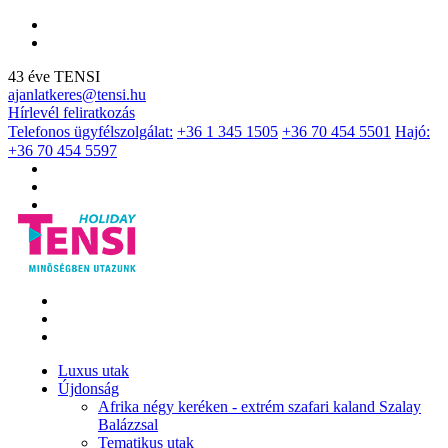
43 éve TENSI
ajanlatkeres@tensi.hu
Hírlevél feliratkozás
Telefonos ügyfélszolgálat:
+36 1 345 1505
+36 70 454 5501
Hajó:
+36 70 454 5597
Luxus utak
Újdonság
Afrika négy keréken - extrém szafari kaland Szalay
Balázzsal
Tematikus utak