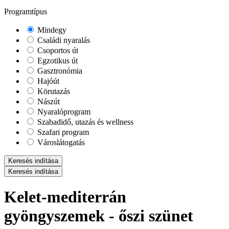
Programtípus
Mindegy
Családi nyaralás
Csoportos út
Egzotikus út
Gasztronómia
Hajóút
Körutazás
Nászút
Nyaralóprogram
Szabadidő, utazás és wellness
Szafari program
Városlátogatás
Keresés indítása
Keresés indítása
Kelet-mediterrán
gyöngyszemek - őszi szünet