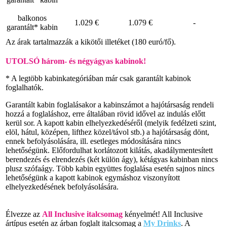
balkonos
1.029 €
1.079 €
-
garantált* kabin
Az árak tartalmazzák a kikötői illetéket (180 euró/fő).
UTOLSÓ három- és négyágyas kabinok!
* A legtöbb kabinkategóriában már csak garantált kabinok
foglalhatók.
Garantált kabin foglalásakor a kabinszámot a hajótársaság rendeli
hozzá a foglaláshoz, erre általában rövid idővel az indulás előtt
kerül sor. A kapott kabin elhelyezkedéséről (melyik fedélzeti szint,
elöl, hátul, középen, lifthez közel/távol stb.) a hajótársaság dönt,
ennek befolyásolására, ill. esetleges módosítására nincs
lehetőségünk. Előfordulhat korlátozott kilátás, akadálymentesített
berendezés és elrendezés (két külön ágy), kétágyas kabinban nincs
plusz szófaágy. Több kabin együttes foglalása esetén sajnos nincs
lehetőségünk a kapott kabinok egymáshoz viszonyított
elhelyezkedésének befolyásolására.
Élvezze az
All Inclusive italcsomag
kényelmét! All Inclusive
ártípus esetén az árban foglalt italcsomag a
My Drinks
. A