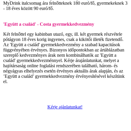
MyDrink italcsomag ára felnőtteknek 180 euró/fő, gyermekeknek 3
- 18 éves között 90 euró/fő.
'Együtt a család' - Costa gyermekkedvezmény
Két felnőttel egy kabinban utazó, egy, ill. két gyermek részvétele
pótágyon 18 éves korig ingyenes, csak a kikötői illeték fizetendő.
Az 'Együtt a család' gyermekkedvezmény a szabad kapacitások
függvényében érvényes. Bizonyos időpontokban az ártáblázatban
szereplő kedvezményes árak nem kombinálhatók az 'Együtt a
család' gyermekkedvezménnyel. Kérje árajánlatunkat, melyet a
hajótársaság online foglalási rendszerében található, három- és
négyágyas elhelyezés esetén érvényes aktuális árak alapján, és az
’Együtt a család’ gyermekkedvezmény érvényesítésével készítünk
el.
Kérje ajánlatunkat!