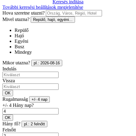
Keresés indítása
További keresési beállítások megjelenítése
Hova szeretne utazni?
Mivel utazna?
Repülő, hajó, egyéni...
Repülő
Hajó
Egyéni
Busz
Mindegy
Mikor utazna?
pl.: 2026-08-16
Indulás
Vissza
OK
Rugalmasság
+/- 4 nap
+/- 4 Hány nap?
OK
Hány fő?
pl.: 2 felnőtt
Felnőtt