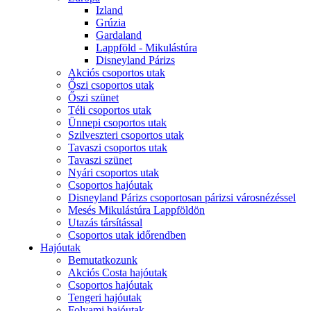
Izland
Grúzia
Gardaland
Lappföld - Mikulástúra
Disneyland Párizs
Akciós csoportos utak
Őszi csoportos utak
Őszi szünet
Téli csoportos utak
Ünnepi csoportos utak
Szilveszteri csoportos utak
Tavaszi csoportos utak
Tavaszi szünet
Nyári csoportos utak
Csoportos hajóutak
Disneyland Párizs csoportosan párizsi városnézéssel
Mesés Mikulástúra Lappföldön
Utazás társítással
Csoportos utak időrendben
Hajóutak
Bemutatkozunk
Akciós Costa hajóutak
Csoportos hajóutak
Tengeri hajóutak
Folyami hajóutak