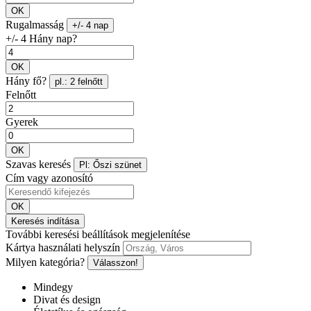
OK
Rugalmasság
+/- 4 nap
+/- 4 Hány nap?
OK
Hány fő?
pl.: 2 felnőtt
Felnőtt
Gyerek
OK
Szavas keresés
Pl: Őszi szünet
Cím vagy azonosító
OK
Keresés indítása
További keresési beállítások megjelenítése
Kártya használati helyszín
Milyen kategória?
Válasszon!
Mindegy
Divat és design