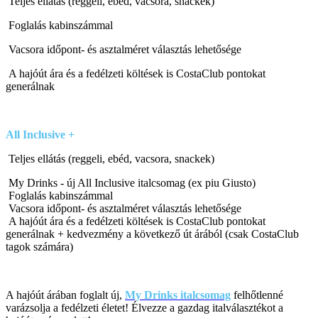
Teljes ellátás (reggeli, ebéd, vacsora, snackek)
Foglalás kabinszámmal
Vacsora időpont- és asztalméret választás lehetősége
A hajóút ára és a fedélzeti költések is CostaClub pontokat
generálnak
All Inclusive
+
Teljes ellátás (reggeli, ebéd, vacsora, snackek)
My Drinks - új All Inclusive italcsomag (ex piu Giusto)
Foglalás kabinszámmal
Vacsora időpont- és asztalméret választás lehetősége
A hajóút ára és a fedélzeti költések is CostaClub pontokat
generálnak + kedvezmény a következő út árából (csak CostaClub
tagok számára)
A hajóút árában foglalt új,
My Drinks italcsomag
felhőtlenné
varázsolja a fedélzeti életet! Élvezze a gazdag italválasztékot a