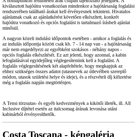
A honlapunkon feltüntetett árak csupán tájékoztató jellegűek. A
kiválasztott hajóútra vonatkozóan mindenkor a hajótársaság foglalási
rendszerében található árakat kell érvényesnek tekinteni. Hivatalos
ajánlatnak csak az ajánlatkérést követően elkészített, konkrét
hajóútra vonatkozó és opciós foglalást is tartalmazó írásbeli ajánlat
minősül.
A nagyon közeli indulási időpontok esetében - amikor a foglalás és
az indulás időpontja között csak kb. 7 - 14 nap van - a hajótársaság
már nem engedélyezi az egyébként szokásos - néhány napos -
opciós foglalás elkészítését. Ez azt jelenti, hogy azonnal, a kabin
lefoglalásával egyidejűleg véglegesítenünk kell a foglalást. A
foglalás véglegesítésének két alapfeltétele, hogy megkapjuk az
ehhez szükséges összes adatot (utasnevek az útlevélben szereplő
módon, utasok születési helye és ideje), és a részvételi díj kifizetése
még a foglalás napján megtörténjen.
A Tensi törzsutas- és egyéb kedvezmények a kikötői illeték, ill. All
Inclusive díjtétel esetén az italcsomag árának levonása utáni
kabinárból érvényesíthetők.
Costa Toscana - képgaléria