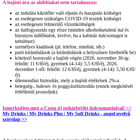
A hajóút ára az alábbiakat nem tartalmazza:
az indulási kikötőbe való eljutás és hazajutás költségei
az esetlegesen szükséges COVID-19 tesztek költségei
az esetlegesen felmerülő vízumköltségek
az italfogyasztás egy része (minden alkoholtartalmú ital és
bizonyos üdítőitalok, kivéve, ha a kabinár italcsomagot is
tartalmaz)
személyes kiadások (pl. telefon, minibár, stb.)
parti kirándulások (a kirándulások a helyszínen fizethetők be)
kötelező borravaló a hajóút végén (2026. november 30-ig:
felnőtt: 11 €/fő/éj, gyermek (4-14): 5,5 €/fő/éj, 2026.
december 1-től: felnőtt: 12 €/fő/éj, gyermek (4-14): 5,50 €/fő/
éj)
útlemondási biztosítás, mely a hajóút értékének 2%-a
betegség-, baleset- és poggyászbiztosítás (ennek megkötését
feltétlenül javasoljuk).
Ismerkedjen meg a Costa új pohárbérlet italcsomagjaival! >>
My Drinks | My Drinks Plus | My Soft Drinks - angol nyelvű
szórólap >>