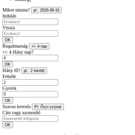
Mikor utazna?
pl.: 2026-08-16
Indulás
Vissza
OK
Rugalmasság
+/- 4 nap
+/- 4 Hány nap?
OK
Hány fő?
pl.: 2 felnőtt
Felnőtt
Gyerek
OK
Szavas keresés
Pl: Őszi szünet
Cím vagy azonosító
OK