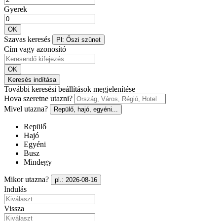
Gyerek
OK
Szavas keresés
Pl: Őszi szünet
Cím vagy azonosító
OK
Keresés indítása
További keresési beállítások megjelenítése
Hova szeretne utazni?
Mivel utazna?
Repülő, hajó, egyéni...
Repülő
Hajó
Egyéni
Busz
Mindegy
Mikor utazna?
pl.: 2026-08-16
Indulás
Vissza