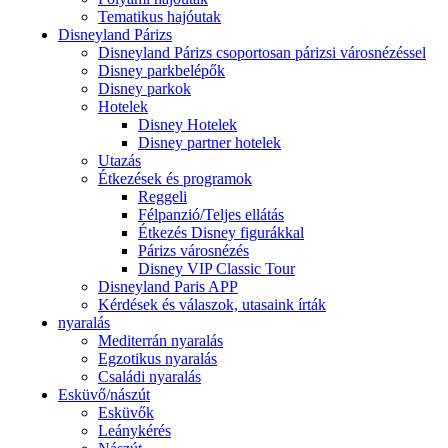
Tematikus hajóutak
Disneyland Párizs
Disneyland Párizs csoportosan párizsi városnézéssel
Disney parkbelépők
Disney parkok
Hotelek
Disney Hotelek
Disney partner hotelek
Utazás
Étkezések és programok
Reggeli
Félpanzió/Teljes ellátás
Étkezés Disney figurákkal
Párizs városnézés
Disney VIP Classic Tour
Disneyland Paris APP
Kérdések és válaszok, utasaink írták
nyaralás
Mediterrán nyaralás
Egzotikus nyaralás
Családi nyaralás
Esküvő/nászút
Esküvők
Leánykérés