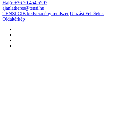
Hajó: +36 70 454 5597
ajanlatkeres@tensi.hu
TENSI CIB kedvezmény rendszer
Utazási Feltételek
Oldaltérkép