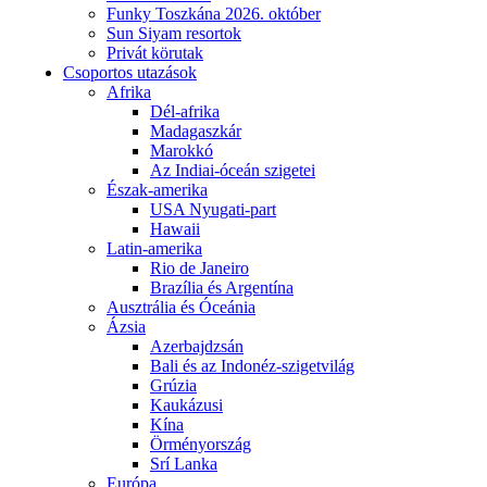
Funky Toszkána 2026. október
Sun Siyam resortok
Privát körutak
Csoportos utazások
Afrika
Dél-afrika
Madagaszkár
Marokkó
Az Indiai-óceán szigetei
Észak-amerika
USA Nyugati-part
Hawaii
Latin-amerika
Rio de Janeiro
Brazília és Argentína
Ausztrália és Óceánia
Ázsia
Azerbajdzsán
Bali és az Indonéz-szigetvilág
Grúzia
Kaukázusi
Kína
Örményország
Srí Lanka
Európa