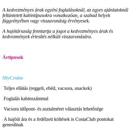
A kedvezményes árak egyéni foglalásoknál, az egyes ajánlatoknál
feltüntetett kabintípusokra vonatkozóan, a szabad helyek
függvényében vagy visszavonásig érvényesek.
A hajótársaság fenntartja a jogot a kedvezményes árak és
kedvezmények értesítés nélküli visszavonására.
Ártípusok
MyCruise
Teljes ellátás (reggeli, ebéd, vacsora, snackek)
Foglalás kabinszámmal
Vacsora időpont- és asztalméret választás lehetősége
A hajóút ára és a fedélzeti költések is CostaClub pontokat
generálnak