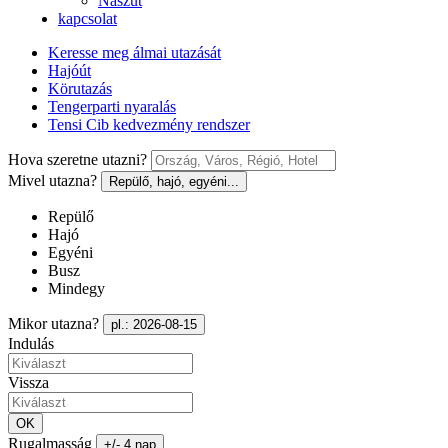
Nászút
kapcsolat
Keresse meg álmai utazását
Hajóút
Körutazás
Tengerparti nyaralás
Tensi Cib kedvezmény rendszer
Hova szeretne utazni?
Mivel utazna?
Repülő, hajó, egyéni...
Repülő
Hajó
Egyéni
Busz
Mindegy
Mikor utazna?
pl.: 2026-08-15
Indulás
Vissza
OK
Rugalmasság
+/- 4 nap