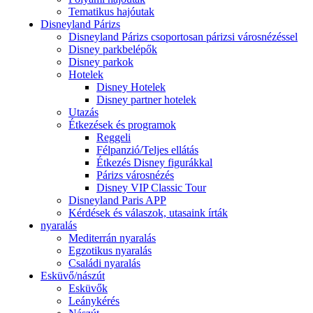
Tematikus hajóutak
Disneyland Párizs
Disneyland Párizs csoportosan párizsi városnézéssel
Disney parkbelépők
Disney parkok
Hotelek
Disney Hotelek
Disney partner hotelek
Utazás
Étkezések és programok
Reggeli
Félpanzió/Teljes ellátás
Étkezés Disney figurákkal
Párizs városnézés
Disney VIP Classic Tour
Disneyland Paris APP
Kérdések és válaszok, utasaink írták
nyaralás
Mediterrán nyaralás
Egzotikus nyaralás
Családi nyaralás
Esküvő/nászút
Esküvők
Leánykérés