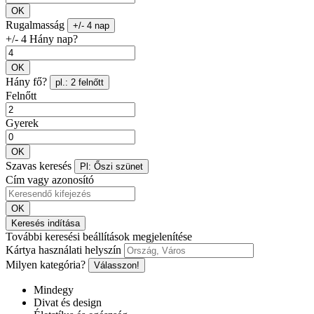
OK
Rugalmasság
+/- 4 nap
+/- 4 Hány nap?
OK
Hány fő?
pl.: 2 felnőtt
Felnőtt
Gyerek
OK
Szavas keresés
Pl: Őszi szünet
Cím vagy azonosító
OK
Keresés indítása
További keresési beállítások megjelenítése
Kártya használati helyszín
Milyen kategória?
Válasszon!
Mindegy
Divat és design