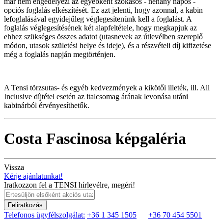
már nem engedélyezi az egyébként szokásos - néhány napos -
opciós foglalás elkészítését. Ez azt jelenti, hogy azonnal, a kabin
lefoglalásával egyidejűleg véglegesítenünk kell a foglalást. A
foglalás véglegesítésének két alapfeltétele, hogy megkapjuk az
ehhez szükséges összes adatot (utasnevek az útlevélben szereplő
módon, utasok születési helye és ideje), és a részvételi díj kifizetése
még a foglalás napján megtörténjen.
A Tensi törzsutas- és egyéb kedvezmények a kikötői illeték, ill. All
Inclusive díjtétel esetén az italcsomag árának levonása utáni
kabinárból érvényesíthetők.
Costa Fascinosa képgaléria
Vissza
Kérje ajánlatunkat!
Iratkozzon fel a TENSI hírlevélre, megéri!
Feliratkozás
Telefonos ügyfélszolgálat:
+36 1 345 1505
+36 70 454 5501