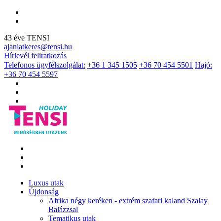
43 éve TENSI
ajanlatkeres@tensi.hu
Hírlevél feliratkozás
Telefonos ügyfélszolgálat:
+36 1 345 1505
+36 70 454 5501
Hajó:
+36 70 454 5597
Luxus utak
Újdonság
Afrika négy keréken - extrém szafari kaland Szalay
Balázzsal
Tematikus utak