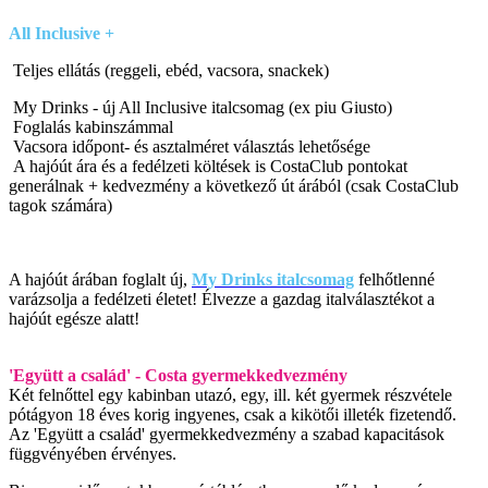
All Inclusive
+
Teljes ellátás (reggeli, ebéd, vacsora, snackek)
My Drinks - új All Inclusive italcsomag (ex piu Giusto)
Foglalás kabinszámmal
Vacsora időpont- és asztalméret választás lehetősége
A hajóút ára és a fedélzeti költések is CostaClub pontokat
generálnak + kedvezmény a következő út árából (csak CostaClub
tagok számára)
A hajóút árában foglalt új,
My Drinks italcsomag
felhőtlenné
varázsolja a fedélzeti életet! Élvezze a gazdag italválasztékot a
hajóút egésze alatt!
'Együtt a család' - Costa gyermekkedvezmény
Két felnőttel egy kabinban utazó, egy, ill. két gyermek részvétele
pótágyon 18 éves korig ingyenes, csak a kikötői illeték fizetendő.
Az 'Együtt a család' gyermekkedvezmény a szabad kapacitások
függvényében érvényes.