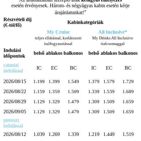
esetén érvényesek. Három- és négyágyas kabin esetén kérje
+
árajánlatunkat!
Részvételi díj
Kabinkategóriák
(€-tól/fő)
My Cruise
All Inclusive*
teljes ellátással, korlátozott
My Drinks All Inclusive
italfogyasztással
italcsomaggal
Indulási
belső
ablakos
balkonos
belső
ablakos
balkonos
időpontok
cataniai
IC
EC
BC
IC
EC
BC
indulással
2026/08/15
1.199
1.399
1.549
1.379
1.579
1.729
2026/08/22
1.159
1.359
1.509
1.339
1.539
1.689
2026/08/29
1.129
1.329
1.479
1.309
1.509
1.659
2026/09/05
1.129
1.329
1.479
1.309
1.509
1.659
pireuszi
indulással
2026/08/12
1.039
1.269
1.339
1.219
1.449
1.519