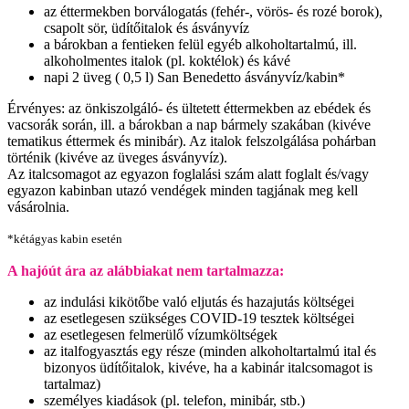
az éttermekben borválogatás (fehér-, vörös- és rozé borok),
csapolt sör, üdítőitalok és ásványvíz
a bárokban a fentieken felül egyéb alkoholtartalmú, ill.
alkoholmentes italok (pl. koktélok) és kávé
napi 2 üveg ( 0,5 l) San Benedetto ásványvíz/kabin*
Érvényes: az önkiszolgáló- és ültetett éttermekben az ebédek és
vacsorák során, ill. a bárokban a nap bármely szakában (kivéve
tematikus éttermek és minibár). Az italok felszolgálása pohárban
történik (kivéve az üveges ásványvíz).
Az italcsomagot az egyazon foglalási szám alatt foglalt és/vagy
egyazon kabinban utazó vendégek minden tagjának meg kell
vásárolnia.
*kétágyas kabin esetén
A hajóút ára az alábbiakat nem tartalmazza:
az indulási kikötőbe való eljutás és hazajutás költségei
az esetlegesen szükséges COVID-19 tesztek költségei
az esetlegesen felmerülő vízumköltségek
az italfogyasztás egy része (minden alkoholtartalmú ital és
bizonyos üdítőitalok, kivéve, ha a kabinár italcsomagot is
tartalmaz)
személyes kiadások (pl. telefon, minibár, stb.)