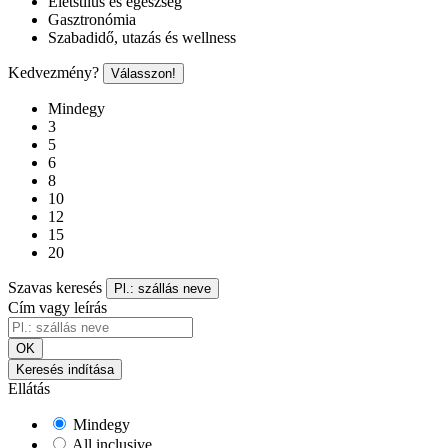
Életstílus és egészség
Gasztronómia
Szabadidő, utazás és wellness
Kedvezmény?
Válasszon!
Mindegy
3
5
6
8
10
12
15
20
Szavas keresés
Pl.: szállás neve
Cím vagy leírás
OK
Keresés indítása
Ellátás
Mindegy
All inclusive