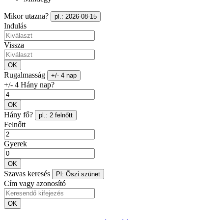
Mikor utazna?
pl.: 2026-08-15
Indulás
Vissza
OK
Rugalmasság
+/- 4 nap
+/- 4 Hány nap?
OK
Hány fő?
pl.: 2 felnőtt
Felnőtt
Gyerek
OK
Szavas keresés
Pl: Őszi szünet
Cím vagy azonosító
OK