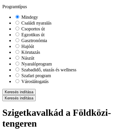
Programtípus
Mindegy
Családi nyaralás
Csoportos út
Egzotikus út
Gasztronómia
Hajóút
Körutazás
Nászút
Nyaralóprogram
Szabadidő, utazás és wellness
Szafari program
Városlátogatás
Keresés indítása
Keresés indítása
Szigetkavalkád a Földközi-
tengeren