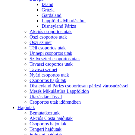
Izland
Grúzia
Gardaland
Lappföld - Mikulástúra
Disneyland Párizs
Akciós csoportos utak
Őszi csoportos utak
Őszi szünet
Téli csoportos utak
Ünnepi csoportos utak
Szilveszteri csoportos utak
Tavaszi csoportos utak
Tavaszi szünet
Nyári csoportos utak
Csoportos hajóutak
Disneyland Párizs csoportosan párizsi városnézéssel
Mesés Mikulástúra Lappföldön
Utazás társítással
Csoportos utak időrendben
Hajóutak
Bemutatkozunk
Akciós Costa hajóutak
Csoportos hajóutak
Tengeri hajóutak
Folyami hajóutak