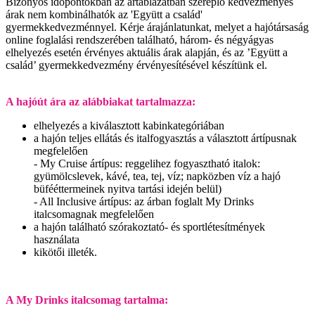
Bizonyos időpontokban az ártáblázatban szereplő kedvezményes
árak nem kombinálhatók az 'Együtt a család'
gyermekkedvezménnyel. Kérje árajánlatunkat, melyet a hajótársaság
online foglalási rendszerében található, három- és négyágyas
elhelyezés esetén érvényes aktuális árak alapján, és az ’Együtt a
család’ gyermekkedvezmény érvényesítésével készítünk el.
A hajóút ára az alábbiakat tartalmazza:
elhelyezés a kiválasztott kabinkategóriában
a hajón teljes ellátás és italfogyasztás a választott ártípusnak
megfelelően
- My Cruise ártípus: reggelihez fogyasztható italok:
gyümölcslevek, kávé, tea, tej, víz; napközben víz a hajó
büfééttermeinek nyitva tartási idején belül)
- All Inclusive ártípus: az árban foglalt My Drinks
italcsomagnak megfelelően
a hajón található szórakoztató- és sportlétesítmények
használata
kikötői illeték.
A My Drinks italcsomag tartalma: