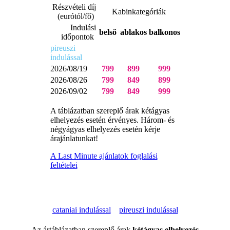
Részvételi díj
Kabinkategóriák
(eurótól/fő)
Indulási
belső
ablakos
balkonos
időpontok
pireuszi
indulással
2026/08/19
799
899
999
2026/08/26
799
849
899
2026/09/02
799
849
999
A táblázatban szereplő árak kétágyas
elhelyezés esetén érvényes. Három- és
négyágyas elhelyezés esetén kérje
árajánlatunkat!
A Last Minute ajánlatok foglalási
feltételei
cataniai indulással
pireuszi indulással
Az ártáblázatban szereplő árak
kétágyas elhelyezés