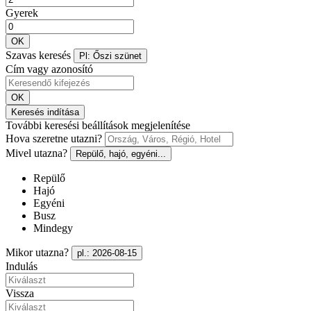
Gyerek
OK
Szavas keresés
Pl: Őszi szünet
Cím vagy azonosító
OK
Keresés indítása
További keresési beállítások megjelenítése
Hova szeretne utazni?
Mivel utazna?
Repülő, hajó, egyéni...
Repülő
Hajó
Egyéni
Busz
Mindegy
Mikor utazna?
pl.: 2026-08-15
Indulás
Vissza