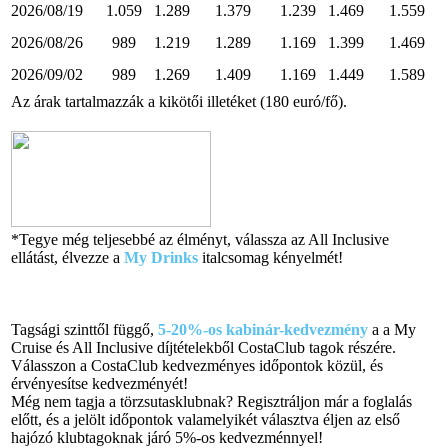
2026/08/19
1.059
1.289
1.379
1.239
1.469
1.559
2026/08/26
989
1.219
1.289
1.169
1.399
1.469
2026/09/02
989
1.269
1.409
1.169
1.449
1.589
Az árak tartalmazzák a kikötői illetéket (180 euró/fő).
*Tegye még teljesebbé az élményt, válassza az All Inclusive
ellátást, élvezze a
My Drinks
italcsomag kényelmét!
Tagsági szinttől függő,
5-20%-os kabinár-kedvezmény
a a My
Cruise és All Inclusive díjtételekből CostaClub tagok részére.
Válasszon a CostaClub kedvezményes időpontok közül, és
érvényesítse kedvezményét!
Még nem tagja a törzsutasklubnak? Regisztráljon már a foglalás
előtt, és a jelölt időpontok valamelyikét választva éljen az első
hajózó klubtagoknak járó 5%-os kedvezménnyel!