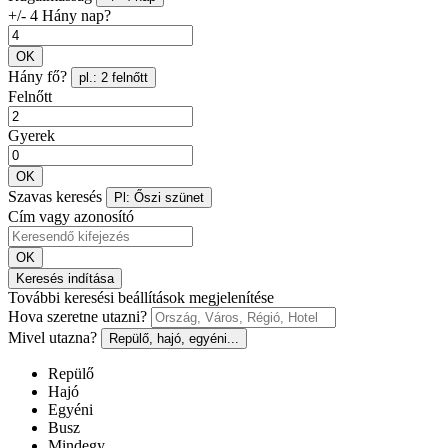
+/- 4 Hány nap?
OK
Hány fő?
pl.: 2 felnőtt
Felnőtt
Gyerek
OK
Szavas keresés
Pl: Őszi szünet
Cím vagy azonosító
OK
Keresés indítása
További keresési beállítások megjelenítése
Hova szeretne utazni?
Mivel utazna?
Repülő, hajó, egyéni...
Repülő
Hajó
Egyéni
Busz
Mindegy