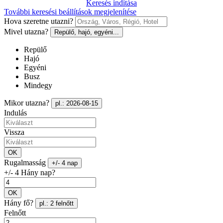
Keresés indítása
További keresési beállítások megjelenítése
Hova szeretne utazni?
Mivel utazna?
Repülő, hajó, egyéni...
Repülő
Hajó
Egyéni
Busz
Mindegy
Mikor utazna?
pl.: 2026-08-15
Indulás
Vissza
OK
Rugalmasság
+/- 4 nap
+/- 4 Hány nap?
OK
Hány fő?
pl.: 2 felnőtt
Felnőtt