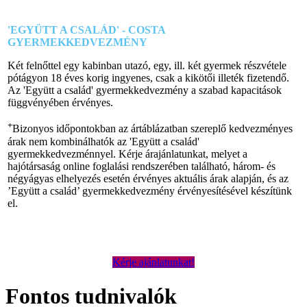
'EGYÜTT A CSALÁD' - COSTA
GYERMEKKEDVEZMÉNY
Két felnőttel egy kabinban utazó, egy, ill. két gyermek részvétele
pótágyon 18 éves korig ingyenes, csak a kikötői illeték fizetendő.
Az 'Együtt a család' gyermekkedvezmény a szabad kapacitások
függvényében érvényes.
+
Bizonyos időpontokban az ártáblázatban szereplő kedvezményes
árak nem kombinálhatók az 'Együtt a család'
gyermekkedvezménnyel. Kérje árajánlatunkat, melyet a
hajótársaság online foglalási rendszerében található, három- és
négyágyas elhelyezés esetén érvényes aktuális árak alapján, és az
’Együtt a család’ gyermekkedvezmény érvényesítésével készítünk
el.
Kérje ajánlatunkat!
Fontos tudnivalók