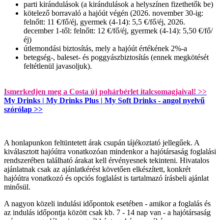
parti kirándulások (a kirándulások a helyszínen fizethetők be)
kötelező borravaló a hajóút végén (2026. november 30-ig:
felnőtt: 11 €/fő/éj, gyermek (4-14): 5,5 €/fő/éj, 2026.
december 1-től: felnőtt: 12 €/fő/éj, gyermek (4-14): 5,50 €/fő/
éj)
útlemondási biztosítás, mely a hajóút értékének 2%-a
betegség-, baleset- és poggyászbiztosítás (ennek megkötését
feltétlenül javasoljuk).
Ismerkedjen meg a Costa új pohárbérlet italcsomagjaival! >>
My Drinks | My Drinks Plus | My Soft Drinks - angol nyelvű
szórólap >>
A honlapunkon feltüntetett árak csupán tájékoztató jellegűek. A
kiválasztott hajóútra vonatkozóan mindenkor a hajótársaság foglalási
rendszerében található árakat kell érvényesnek tekinteni. Hivatalos
ajánlatnak csak az ajánlatkérést követően elkészített, konkrét
hajóútra vonatkozó és opciós foglalást is tartalmazó írásbeli ajánlat
minősül.
A nagyon közeli indulási időpontok esetében - amikor a foglalás és
az indulás időpontja között csak kb. 7 - 14 nap van - a hajótársaság