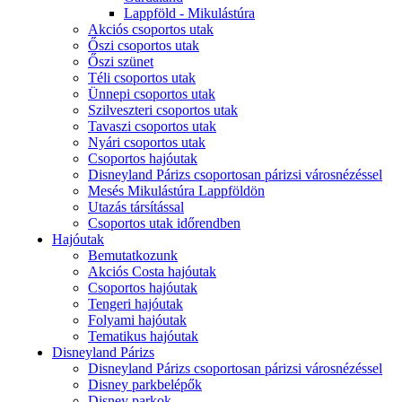
Lappföld - Mikulástúra
Akciós csoportos utak
Őszi csoportos utak
Őszi szünet
Téli csoportos utak
Ünnepi csoportos utak
Szilveszteri csoportos utak
Tavaszi csoportos utak
Nyári csoportos utak
Csoportos hajóutak
Disneyland Párizs csoportosan párizsi városnézéssel
Mesés Mikulástúra Lappföldön
Utazás társítással
Csoportos utak időrendben
Hajóutak
Bemutatkozunk
Akciós Costa hajóutak
Csoportos hajóutak
Tengeri hajóutak
Folyami hajóutak
Tematikus hajóutak
Disneyland Párizs
Disneyland Párizs csoportosan párizsi városnézéssel
Disney parkbelépők
Disney parkok