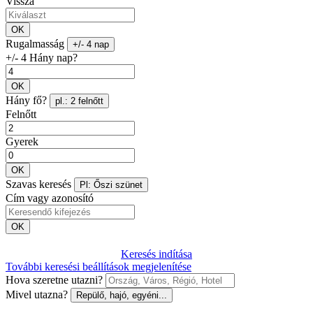
Vissza
OK
Rugalmasság
+/- 4 nap
+/- 4 Hány nap?
OK
Hány fő?
pl.: 2 felnőtt
Felnőtt
Gyerek
OK
Szavas keresés
Pl: Őszi szünet
Cím vagy azonosító
OK
Keresés indítása
További keresési beállítások megjelenítése
Hova szeretne utazni?
Mivel utazna?
Repülő, hajó, egyéni...