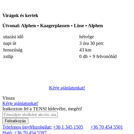
Virágok és kertek
Útvonal: Alphen • Kaagerplassen • Lisse • Alphen
utazási idő
hétvége
napi út
3 óra 30 perc
hosszúság
43 km
zsilip
0 db + 9 felvonóhíd
Kérje ajánlatunkat!
Vissza
Kérje ajánlatunkat!
Iratkozzon fel a TENSI hírlevélre, megéri!
Feliratkozás
Telefonos ügyfélszolgálat:
+36 1 345 1505
+36 70 454 5501
Hajó: +36 70 454 5597