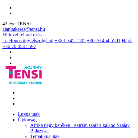
43 éve TENSI
ajanlatkeres@tensi.hu
Hírlevél feliratkozás
Telefonos ügyfélszolgálat:
+36 1 345 1505
+36 70 454 5501
Hajó:
+36 70 454 5597
Luxus utak
Újdonság
Afrika négy keréken - extrém szafari kaland Szalay
Balázzsal
Tematikus utak