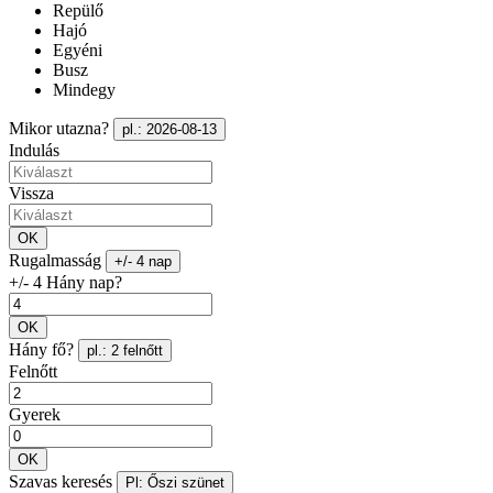
Repülő
Hajó
Egyéni
Busz
Mindegy
Mikor utazna?
pl.: 2026-08-13
Indulás
Vissza
OK
Rugalmasság
+/- 4 nap
+/- 4 Hány nap?
OK
Hány fő?
pl.: 2 felnőtt
Felnőtt
Gyerek
OK
Szavas keresés
Pl: Őszi szünet