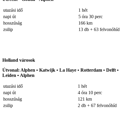
utazási idő
1 hét
napi út
5 óra 30 perc
hosszúság
166 km
zsilip
13 db + 63 felvonóhíd
Holland városok
Útvonal: Alphen • Katwijk • La Haye • Rotterdam • Delft •
Leiden • Alphen
utazási idő
1 hét
napi út
4 óra 10 perc
hosszúság
121 km
zsilip
2 db + 67 felvonóhíd