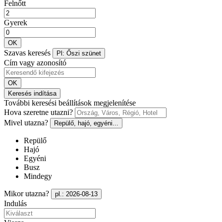
Felnőtt
Gyerek
OK
Szavas keresés
Pl: Őszi szünet
Cím vagy azonosító
OK
Keresés indítása
További keresési beállítások megjelenítése
Hova szeretne utazni?
Mivel utazna?
Repülő, hajó, egyéni...
Repülő
Hajó
Egyéni
Busz
Mindegy
Mikor utazna?
pl.: 2026-08-13
Indulás