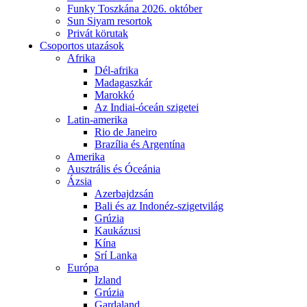
Funky Toszkána 2026. október
Sun Siyam resortok
Privát körutak
Csoportos utazások
Afrika
Dél-afrika
Madagaszkár
Marokkó
Az Indiai-óceán szigetei
Latin-amerika
Rio de Janeiro
Brazília és Argentína
Amerika
Ausztrális és Óceánia
Ázsia
Azerbajdzsán
Bali és az Indonéz-szigetvilág
Grúzia
Kaukázusi
Kína
Srí Lanka
Európa
Izland
Grúzia
Gardaland