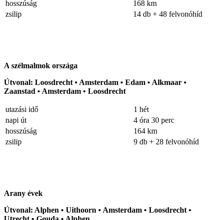
hosszúság
168 km
zsilip
14 db + 48 felvonóhíd
A szélmalmok országa
Útvonal: Loosdrecht • Amsterdam • Edam • Alkmaar •
Zaanstad • Amsterdam • Loosdrecht
utazási idő
1 hét
napi út
4 óra 30 perc
hosszúság
164 km
zsilip
9 db + 28 felvonóhíd
Arany évek
Útvonal: Alphen • Uithoorn • Amsterdam • Loosdrecht •
Utrecht • Gouda • Alphen