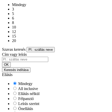
Mindegy
3
5
6
8
10
12
15
20
Szavas keresés
Pl.: szállás neve
Cím vagy leírás
OK
Keresés indítása
Ellátás
Mindegy
All inclusive
Ellátás nélkül
Félpanzió
Leírás szerint
Önellátás