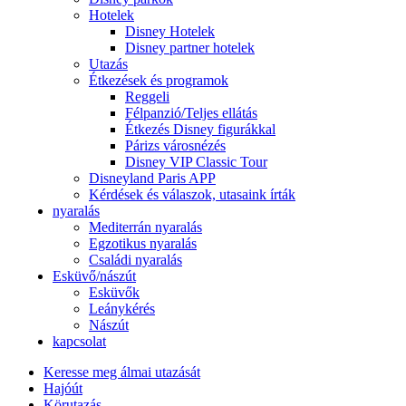
Hotelek
Disney Hotelek
Disney partner hotelek
Utazás
Étkezések és programok
Reggeli
Félpanzió/Teljes ellátás
Étkezés Disney figurákkal
Párizs városnézés
Disney VIP Classic Tour
Disneyland Paris APP
Kérdések és válaszok, utasaink írták
nyaralás
Mediterrán nyaralás
Egzotikus nyaralás
Családi nyaralás
Esküvő/nászút
Esküvők
Leánykérés
Nászút
kapcsolat
Keresse meg álmai utazását
Hajóút
Körutazás