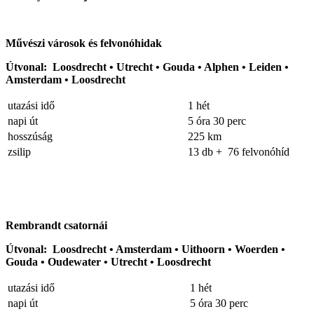
Művészi városok és felvonóhidak
Útvonal: Loosdrecht • Utrecht • Gouda • Alphen • Leiden •
Amsterdam • Loosdrecht
utazási idő
1 hét
napi út
5 óra 30 perc
hosszúság
225 km
zsilip
13 db + 76 felvonóhíd
Rembrandt csatornái
Útvonal: Loosdrecht • Amsterdam • Uithoorn • Woerden •
Gouda • Oudewater • Utrecht • Loosdrecht
utazási idő
1 hét
napi út
5 óra 30 perc