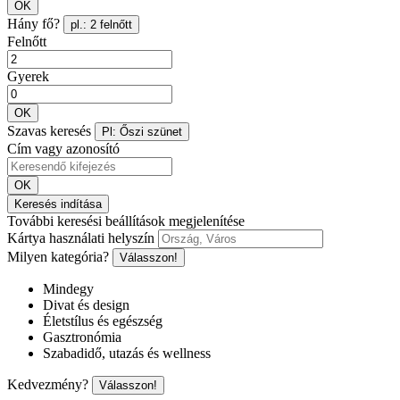
OK
Hány fő?
pl.: 2 felnőtt
Felnőtt
Gyerek
OK
Szavas keresés
Pl: Őszi szünet
Cím vagy azonosító
OK
Keresés indítása
További keresési beállítások megjelenítése
Kártya használati helyszín
Milyen kategória?
Válasszon!
Mindegy
Divat és design
Életstílus és egészség
Gasztronómia
Szabadidő, utazás és wellness
Kedvezmény?
Válasszon!