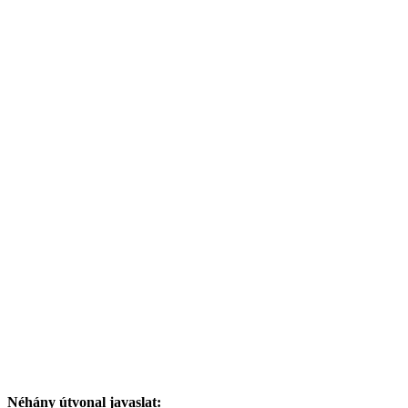
Néhány útvonal javaslat: