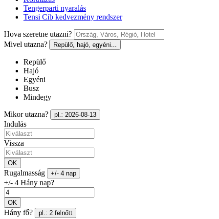
Tengerparti nyaralás
Tensi Cib kedvezmény rendszer
Hova szeretne utazni?
Mivel utazna?
Repülő, hajó, egyéni...
Repülő
Hajó
Egyéni
Busz
Mindegy
Mikor utazna?
pl.: 2026-08-13
Indulás
Vissza
OK
Rugalmasság
+/- 4 nap
+/- 4 Hány nap?
OK
Hány fő?
pl.: 2 felnőtt