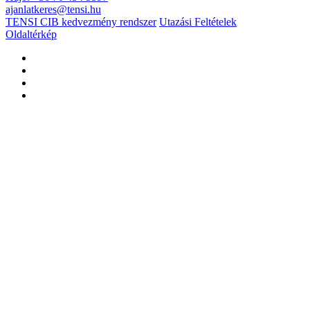
ajanlatkeres@tensi.hu
TENSI CIB kedvezmény rendszer
Utazási Feltételek
Oldaltérkép