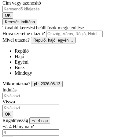
Cím vagy azonosító
OK
Keresés indítása
További keresési beállítások megjelenítése
Hova szeretne utazni?
Mivel utazna?
Repülő, hajó, egyéni...
Repülő
Hajó
Egyéni
Busz
Mindegy
Mikor utazna?
pl.: 2026-08-13
Indulás
Vissza
OK
Rugalmasság
+/- 4 nap
+/- 4 Hány nap?