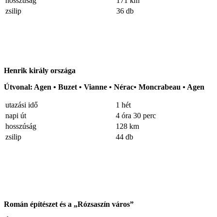
hosszúság
171 km
zsilip
36 db
Henrik király országa
Útvonal: Agen • Buzet • Vianne • Nérac• Moncrabeau • Agen
utazási idő
1 hét
napi út
4 óra 30 perc
hosszúság
128 km
zsilip
44 db
Román építészet és a „Rózsaszín város”