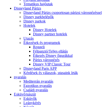
Tematikus hajóutak
Disneyland Párizs
Disneyland Párizs csoportosan párizsi városnézéssel
Disney parkbelépők
Disney parkok
Hotelek
Disney Hotelek
Disney partner hotelek
Utazás
Étkezések és programok
Reggeli
Félpanzió/Teljes ellátás
Étkezés Disney figurákkal
Párizs városnézés
Disney VIP Classic Tour
Disneyland Paris APP
Kérdések és válaszok, utasaink írták
nyaralás
Mediterrán nyaralás
Egzotikus nyaralás
Családi nyaralás
Esküvő/nászút
Esküvők
Leánykérés