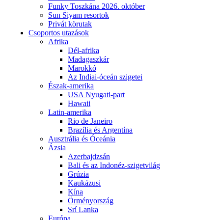
Funky Toszkána 2026. október
Sun Siyam resortok
Privát körutak
Csoportos utazások
Afrika
Dél-afrika
Madagaszkár
Marokkó
Az Indiai-óceán szigetei
Észak-amerika
USA Nyugati-part
Hawaii
Latin-amerika
Rio de Janeiro
Brazília és Argentína
Ausztrália és Óceánia
Ázsia
Azerbajdzsán
Bali és az Indonéz-szigetvilág
Grúzia
Kaukázusi
Kína
Örményország
Srí Lanka
Európa