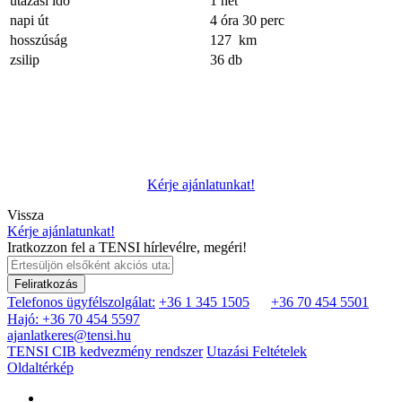
utazási idő
1 hét
napi út
4 óra 30 perc
hosszúság
127 km
zsilip
36 db
Kérje ajánlatunkat!
Vissza
Kérje ajánlatunkat!
Iratkozzon fel a TENSI hírlevélre, megéri!
Feliratkozás
Telefonos ügyfélszolgálat:
+36 1 345 1505
+36 70 454 5501
Hajó: +36 70 454 5597
ajanlatkeres@tensi.hu
TENSI CIB kedvezmény rendszer
Utazási Feltételek
Oldaltérkép