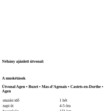
Néhány ajánlott útvonal:
A muskétások
Útvonal Agen • Buzet • Mas-d’Agenais • Castets-en-Dorthe •
Agen
utazási idő
1 hét
napi út
4-5 óra