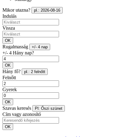
Mikor utazna?
pl.: 2026-08-16
Indulás
Vissza
OK
Rugalmasság
+/- 4 nap
+/- 4 Hány nap?
OK
Hány fő?
pl.: 2 felnőtt
Felnőtt
Gyerek
OK
Szavas keresés
Pl: Őszi szünet
Cím vagy azonosító
OK