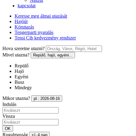
Nászút
kapcsolat
Keresse meg álmai utazását
Hajóút
Körutazás
Tengerparti nyaralás
Tensi Cib kedvezmény rendszer
Hova szeretne utazni?
Mivel utazna?
Repülő, hajó, egyéni...
Repülő
Hajó
Egyéni
Busz
Mindegy
Mikor utazna?
pl.: 2026-08-16
Indulás
Vissza
OK
Rugalmasság
+/- 4 nap