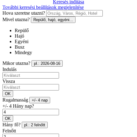
Keresés indítása
További keresési beállítások megjelenítése
Hova szeretne utazni?
Mivel utazna?
Repülő, hajó, egyéni...
Repülő
Hajó
Egyéni
Busz
Mindegy
Mikor utazna?
pl.: 2026-08-16
Indulás
Vissza
OK
Rugalmasság
+/- 4 nap
+/- 4 Hány nap?
OK
Hány fő?
pl.: 2 felnőtt
Felnőtt