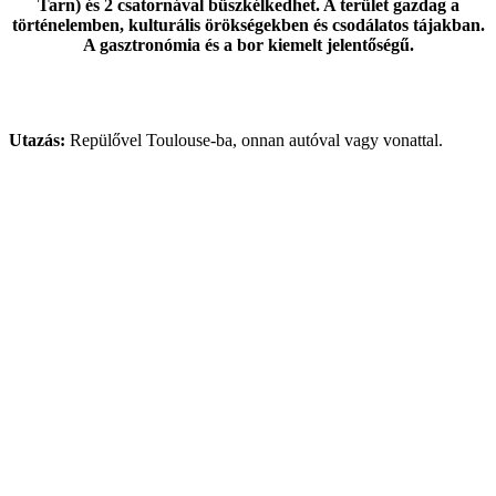
Tarn) és 2 csatornával büszkélkedhet. A terület gazdag a
történelemben, kulturális örökségekben és csodálatos tájakban.
A gasztronómia és a bor kiemelt jelentőségű.
Utazás:
Repülővel Toulouse-ba, onnan autóval vagy vonattal.