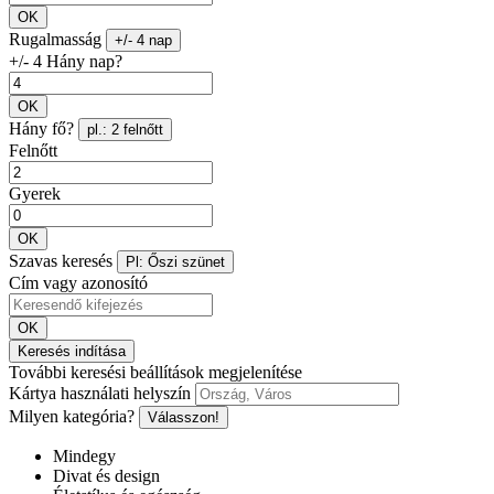
OK
Rugalmasság
+/- 4 nap
+/- 4 Hány nap?
OK
Hány fő?
pl.: 2 felnőtt
Felnőtt
Gyerek
OK
Szavas keresés
Pl: Őszi szünet
Cím vagy azonosító
OK
Keresés indítása
További keresési beállítások megjelenítése
Kártya használati helyszín
Milyen kategória?
Válasszon!
Mindegy
Divat és design