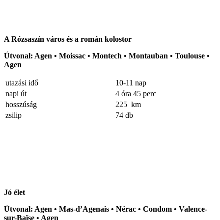
A Rózsaszín város és a román kolostor
Útvonal: Agen • Moissac • Montech • Montauban • Toulouse •
Agen
utazási idő
10-11 nap
napi út
4 óra 45 perc
hosszúság
225 km
zsilip
74 db
Jó élet
Útvonal: Agen • Mas-d’Agenais • Nérac • Condom • Valence-
sur-Baïse • Agen