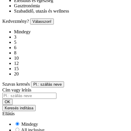
Életstílus és egészség
Gasztronómia
Szabadidő, utazás és wellness
Kedvezmény?
Válasszon!
Mindegy
3
5
6
8
10
12
15
20
Szavas keresés
Pl.: szállás neve
Cím vagy leírás
OK
Keresés indítása
Ellátás
Mindegy
All inclusive