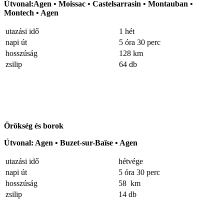
Útvonal:Agen • Moissac • Castelsarrasin • Montauban •
Montech • Agen
utazási idő
1 hét
napi út
5 óra 30 perc
hosszúság
128 km
zsilip
64 db
Örökség és borok
Útvonal: Agen • Buzet-sur-Baïse • Agen
utazási idő
hétvége
napi út
5 óra 30 perc
hosszúság
58 km
zsilip
14 db