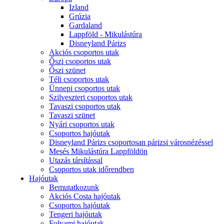
Izland
Grúzia
Gardaland
Lappföld - Mikulástúra
Disneyland Párizs
Akciós csoportos utak
Őszi csoportos utak
Őszi szünet
Téli csoportos utak
Ünnepi csoportos utak
Szilveszteri csoportos utak
Tavaszi csoportos utak
Tavaszi szünet
Nyári csoportos utak
Csoportos hajóutak
Disneyland Párizs csoportosan párizsi városnézéssel
Mesés Mikulástúra Lappföldön
Utazás társítással
Csoportos utak időrendben
Hajóutak
Bemutatkozunk
Akciós Costa hajóutak
Csoportos hajóutak
Tengeri hajóutak
Folyami hajóutak