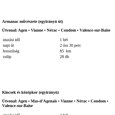
Armanac művészete (egyirányú út)
Útvonal: Agen • Vianne • Nérac • Condom • Valence-sur-Baïse
utazási idő
1 hét
napi út
2 óra 30 perc
hosszúság
85 km
zsilip
28 db
Kincsek és középkor (egyirányú)
Útvonal: Agen • Mas-d’Agenais • Vianne • Nérac • Condom •
Valence-sur-Baïse