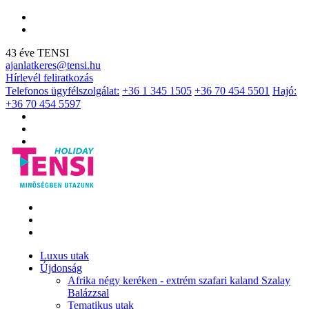
43 éve TENSI
ajanlatkeres@tensi.hu
Hírlevél feliratkozás
Telefonos ügyfélszolgálat:
+36 1 345 1505
+36 70 454 5501
Hajó:
+36 70 454 5597
Luxus utak
Újdonság
Afrika négy keréken - extrém szafari kaland Szalay
Balázzsal
Tematikus utak