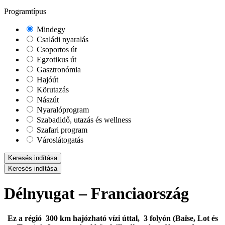
Programtípus
Mindegy
Családi nyaralás
Csoportos út
Egzotikus út
Gasztronómia
Hajóút
Körutazás
Nászút
Nyaralóprogram
Szabadidő, utazás és wellness
Szafari program
Városlátogatás
Keresés indítása
Keresés indítása
Délnyugat – Franciaország
Ez a régió 300 km hajózható vízi úttal, 3 folyón (Baïse, Lot és