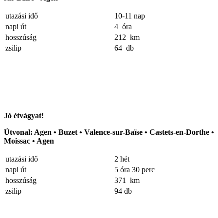
utazási idő
10-11 nap
napi út
4 óra
hosszúság
212 km
zsilip
64 db
Jó étvágyat!
Útvonal: Agen • Buzet • Valence-sur-Baïse • Castets-en-Dorthe •
Moissac • Agen
utazási idő
2 hét
napi út
5 óra 30 perc
hosszúság
371 km
zsilip
94 db