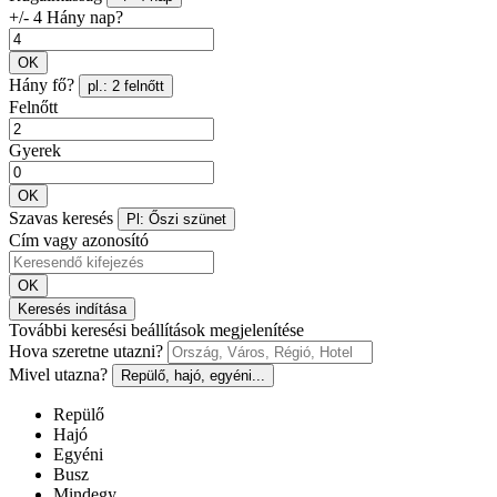
+/- 4 Hány nap?
OK
Hány fő?
pl.: 2 felnőtt
Felnőtt
Gyerek
OK
Szavas keresés
Pl: Őszi szünet
Cím vagy azonosító
OK
Keresés indítása
További keresési beállítások megjelenítése
Hova szeretne utazni?
Mivel utazna?
Repülő, hajó, egyéni...
Repülő
Hajó
Egyéni
Busz
Mindegy