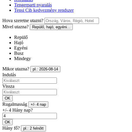
Tengerparti nyaralás
Tensi Cib kedvezmény rendszer
Hova szeretne utazni?
Mivel utazna?
Repülő, hajó, egyéni...
Repülő
Hajó
Egyéni
Busz
Mindegy
Mikor utazna?
pl.: 2026-08-14
Indulás
Vissza
OK
Rugalmasság
+/- 4 nap
+/- 4 Hány nap?
OK
Hány fő?
pl.: 2 felnőtt