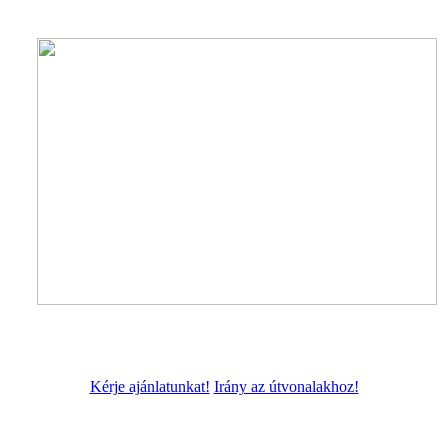
Kérje ajánlatunkat!
Irány az útvonalakhoz!