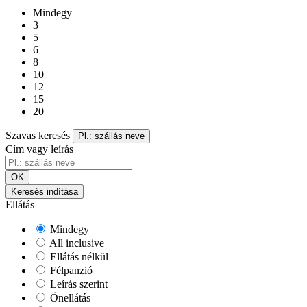
Mindegy
3
5
6
8
10
12
15
20
Szavas keresés
Pl.: szállás neve
Cím vagy leírás
OK
Keresés indítása
Ellátás
Mindegy
All inclusive
Ellátás nélkül
Félpanzió
Leírás szerint
Önellátás