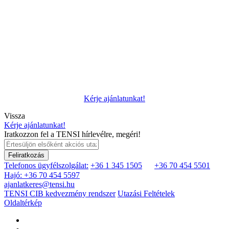
Kérje ajánlatunkat!
Vissza
Kérje ajánlatunkat!
Iratkozzon fel a TENSI hírlevélre, megéri!
Feliratkozás
Telefonos ügyfélszolgálat:
+36 1 345 1505
+36 70 454 5501
Hajó: +36 70 454 5597
ajanlatkeres@tensi.hu
TENSI CIB kedvezmény rendszer
Utazási Feltételek
Oldaltérkép