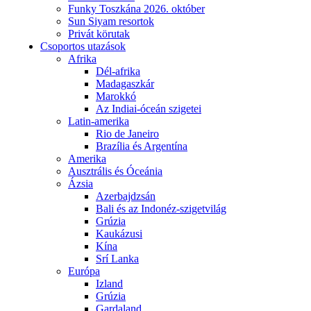
Funky Toszkána 2026. október
Sun Siyam resortok
Privát körutak
Csoportos utazások
Afrika
Dél-afrika
Madagaszkár
Marokkó
Az Indiai-óceán szigetei
Latin-amerika
Rio de Janeiro
Brazília és Argentína
Amerika
Ausztrális és Óceánia
Ázsia
Azerbajdzsán
Bali és az Indonéz-szigetvilág
Grúzia
Kaukázusi
Kína
Srí Lanka
Európa
Izland
Grúzia
Gardaland