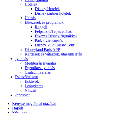
Hotelek
Disney Hotelek
Disney partner hotelek
Utazás
Étkezések és programok
Reggeli
Félpanzió/Teljes ellátás
Étkezés Disney figurákkal
Párizs városnézés
Disney VIP Classic Tour
Disneyland Paris APP
Kérdések és válaszok, utasaink írták
nyaralás
Mediterrán nyaralás
Egzotikus nyaralás
Családi nyaralás
Esküvő/nászút
Esküvők
Leánykérés
Nászút
kapcsolat
Keresse meg álmai utazását
Hajóút
Körutazás