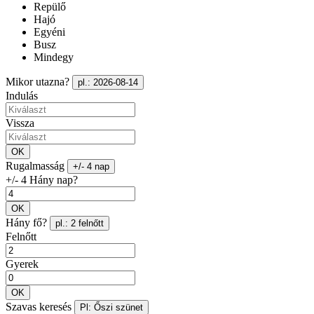
Repülő
Hajó
Egyéni
Busz
Mindegy
Mikor utazna?
pl.: 2026-08-14
Indulás
Vissza
OK
Rugalmasság
+/- 4 nap
+/- 4 Hány nap?
OK
Hány fő?
pl.: 2 felnőtt
Felnőtt
Gyerek
OK
Szavas keresés
Pl: Őszi szünet