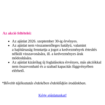
Az akció feltételei:
Az ajánlat 2026. szeptember 30-ig érvényes.
Az ajánlat nem visszamenőleges hatályú, valamint
a hajótársaság fenntartja a jogot a kedvezmények értesítés
nélküli visszavonására, ill. a kedvezményes árak
módosítására.
Az ajánlat kizárólag új foglalásokra érvényes, más akciókkal
nem összevonható és a szabad kapacitás függvényében
elérhető.
*Bővebb tájékoztatás érdekében érdeklődjön irodánkban.
Kérje ajánlatunkat!