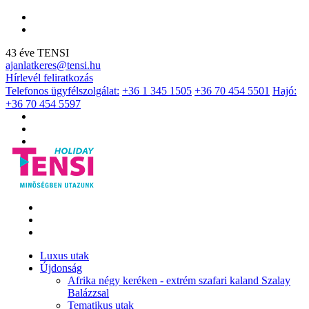
43 éve TENSI
ajanlatkeres@tensi.hu
Hírlevél feliratkozás
Telefonos ügyfélszolgálat:
+36 1 345 1505
+36 70 454 5501
Hajó:
+36 70 454 5597
Luxus utak
Újdonság
Afrika négy keréken - extrém szafari kaland Szalay
Balázzsal
Tematikus utak