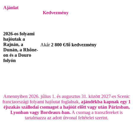
Ajánlat
Kedvezmény
2026-os folyami
hajóutak a
Rajnán, a
Akár
2 800 €/fő
kedvezmény
Dunán, a Rhône-
on és a Douro
folyón
Amennyiben 2026. július 1. és augusztus 31. között 2027-es Scenic
franciaországi folyami hajóutat foglalnak,
ajándékba kapnak egy 1
éjszakás szállodai csomagot a hajóút előtt vagy után Párizsban,
Lyonban vagy Bordeaux-ban.
A csomag a transzfereket is
tartalmazza az adott útvonal feltételei szerint.