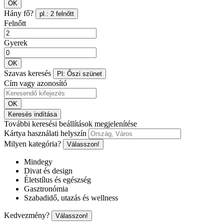
OK
Hány fő?
pl.: 2 felnőtt
Felnőtt
Gyerek
OK
Szavas keresés
Pl: Őszi szünet
Cím vagy azonosító
OK
Keresés indítása
További keresési beállítások megjelenítése
Kártya használati helyszín
Milyen kategória?
Válasszon!
Mindegy
Divat és design
Életstílus és egészség
Gasztronómia
Szabadidő, utazás és wellness
Kedvezmény?
Válasszon!