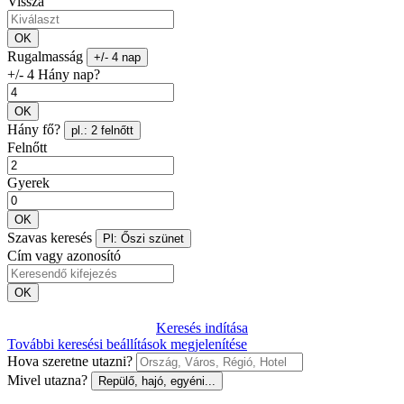
Vissza
OK
Rugalmasság
+/- 4 nap
+/- 4 Hány nap?
OK
Hány fő?
pl.: 2 felnőtt
Felnőtt
Gyerek
OK
Szavas keresés
Pl: Őszi szünet
Cím vagy azonosító
OK
Keresés indítása
További keresési beállítások megjelenítése
Hova szeretne utazni?
Mivel utazna?
Repülő, hajó, egyéni...