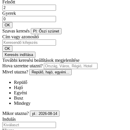
Felnőtt
Gyerek
OK
Szavas keresés
Pl: Őszi szünet
Cím vagy azonosító
OK
Keresés indítása
További keresési beállítások megjelenítése
Hova szeretne utazni?
Mivel utazna?
Repülő, hajó, egyéni...
Repülő
Hajó
Egyéni
Busz
Mindegy
Mikor utazna?
pl.: 2026-08-14
Indulás