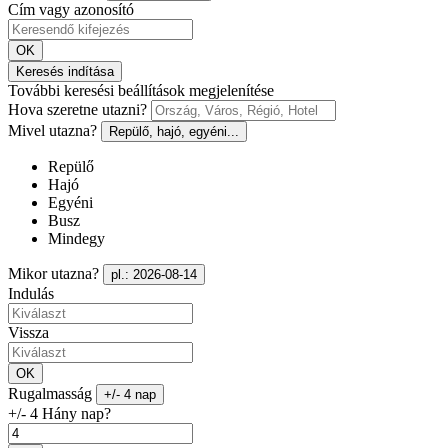
Cím vagy azonosító
OK
Keresés indítása
További keresési beállítások megjelenítése
Hova szeretne utazni?
Mivel utazna?
Repülő, hajó, egyéni...
Repülő
Hajó
Egyéni
Busz
Mindegy
Mikor utazna?
pl.: 2026-08-14
Indulás
Vissza
OK
Rugalmasság
+/- 4 nap
+/- 4 Hány nap?