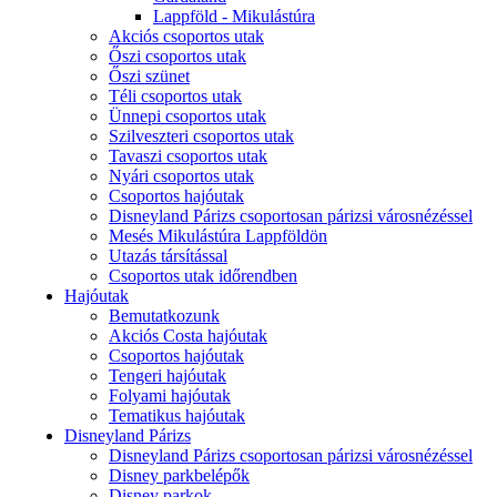
Lappföld - Mikulástúra
Akciós csoportos utak
Őszi csoportos utak
Őszi szünet
Téli csoportos utak
Ünnepi csoportos utak
Szilveszteri csoportos utak
Tavaszi csoportos utak
Nyári csoportos utak
Csoportos hajóutak
Disneyland Párizs csoportosan párizsi városnézéssel
Mesés Mikulástúra Lappföldön
Utazás társítással
Csoportos utak időrendben
Hajóutak
Bemutatkozunk
Akciós Costa hajóutak
Csoportos hajóutak
Tengeri hajóutak
Folyami hajóutak
Tematikus hajóutak
Disneyland Párizs
Disneyland Párizs csoportosan párizsi városnézéssel
Disney parkbelépők
Disney parkok