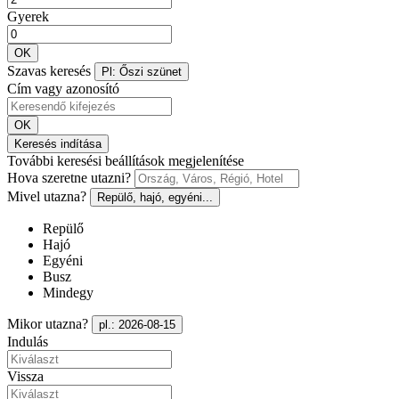
Gyerek
OK
Szavas keresés
Pl: Őszi szünet
Cím vagy azonosító
OK
Keresés indítása
További keresési beállítások megjelenítése
Hova szeretne utazni?
Mivel utazna?
Repülő, hajó, egyéni...
Repülő
Hajó
Egyéni
Busz
Mindegy
Mikor utazna?
pl.: 2026-08-15
Indulás
Vissza