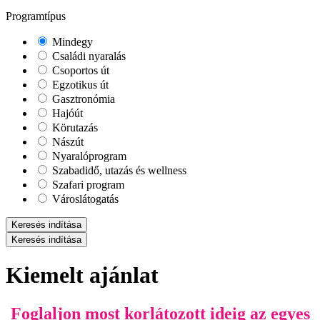
Programtípus
Mindegy
Családi nyaralás
Csoportos út
Egzotikus út
Gasztronómia
Hajóút
Körutazás
Nászút
Nyaralóprogram
Szabadidő, utazás és wellness
Szafari program
Városlátogatás
Keresés indítása
Keresés indítása
Kiemelt ajánlat
Foglaljon most korlátozott ideig az egyes