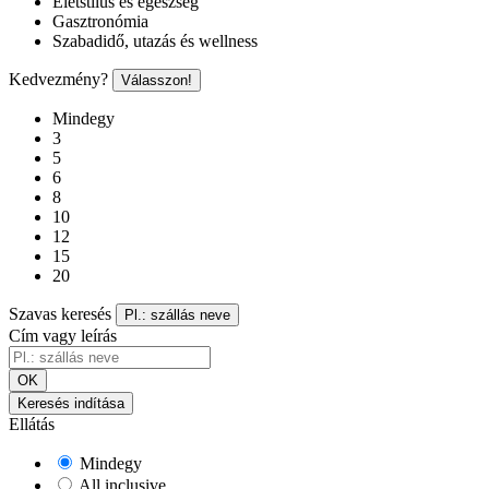
Életstílus és egészség
Gasztronómia
Szabadidő, utazás és wellness
Kedvezmény?
Válasszon!
Mindegy
3
5
6
8
10
12
15
20
Szavas keresés
Pl.: szállás neve
Cím vagy leírás
OK
Keresés indítása
Ellátás
Mindegy
All inclusive