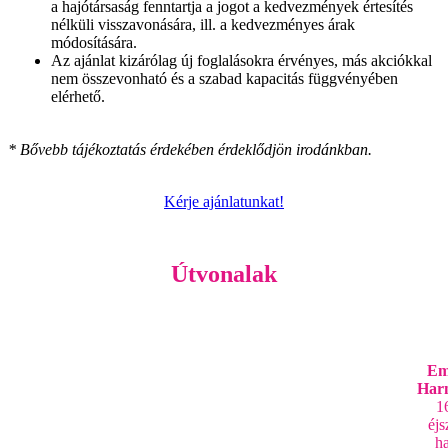
a hajótársaság fenntartja a jogot a kedvezmények értesítés
nélküli visszavonására, ill. a kedvezményes árak
módosítására.
Az ajánlat kizárólag új foglalásokra érvényes, más akciókkal
nem összevonható és a szabad kapacitás függvényében
elérhető.
* Bővebb tájékoztatás érdekében érdeklődjön irodánkban.
Kérje ajánlatunkat!
Útvonalak
Em
Har
1
éjs
ha