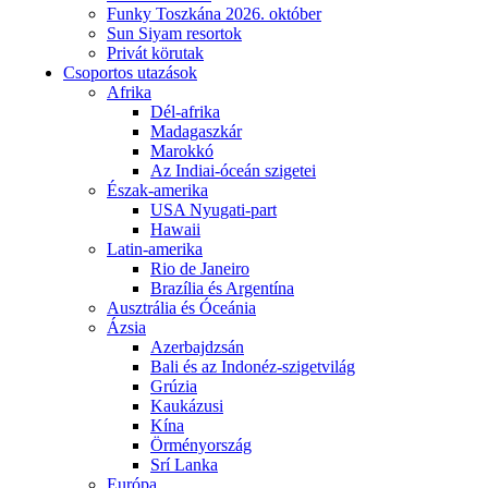
Funky Toszkána 2026. október
Sun Siyam resortok
Privát körutak
Csoportos utazások
Afrika
Dél-afrika
Madagaszkár
Marokkó
Az Indiai-óceán szigetei
Észak-amerika
USA Nyugati-part
Hawaii
Latin-amerika
Rio de Janeiro
Brazília és Argentína
Ausztrália és Óceánia
Ázsia
Azerbajdzsán
Bali és az Indonéz-szigetvilág
Grúzia
Kaukázusi
Kína
Örményország
Srí Lanka
Európa