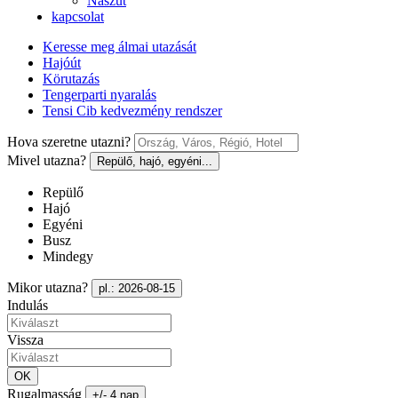
Nászút
kapcsolat
Keresse meg álmai utazását
Hajóút
Körutazás
Tengerparti nyaralás
Tensi Cib kedvezmény rendszer
Hova szeretne utazni?
Mivel utazna?
Repülő, hajó, egyéni...
Repülő
Hajó
Egyéni
Busz
Mindegy
Mikor utazna?
pl.: 2026-08-15
Indulás
Vissza
OK
Rugalmasság
+/- 4 nap