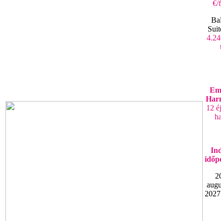
€/
Ba
Suit
4.24
Em
Har
12 é
ha
Ind
időp
2
augu
2027.