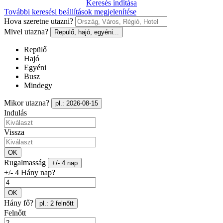
Keresés indítása
További keresési beállítások megjelenítése
Hova szeretne utazni?
Mivel utazna?
Repülő, hajó, egyéni...
Repülő
Hajó
Egyéni
Busz
Mindegy
Mikor utazna?
pl.: 2026-08-15
Indulás
Vissza
OK
Rugalmasság
+/- 4 nap
+/- 4 Hány nap?
OK
Hány fő?
pl.: 2 felnőtt
Felnőtt