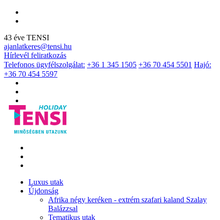
43 éve TENSI
ajanlatkeres@tensi.hu
Hírlevél feliratkozás
Telefonos ügyfélszolgálat:
+36 1 345 1505
+36 70 454 5501
Hajó:
+36 70 454 5597
Luxus utak
Újdonság
Afrika négy keréken - extrém szafari kaland Szalay
Balázzsal
Tematikus utak