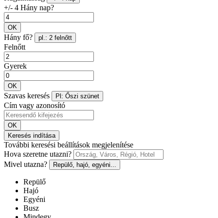
+/- 4 Hány nap?
OK
Hány fő?
pl.: 2 felnőtt
Felnőtt
Gyerek
OK
Szavas keresés
Pl: Őszi szünet
Cím vagy azonosító
OK
Keresés indítása
További keresési beállítások megjelenítése
Hova szeretne utazni?
Mivel utazna?
Repülő, hajó, egyéni...
Repülő
Hajó
Egyéni
Busz
Mindegy