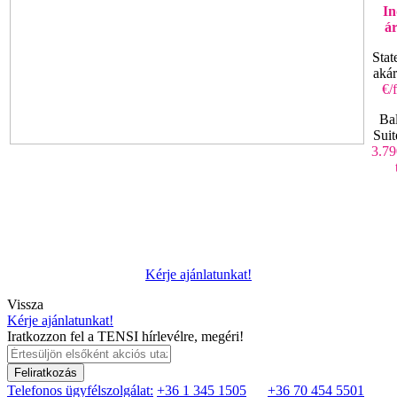
In
á
Stat
aká
€/
Ba
Suit
3.79
Kérje ajánlatunkat!
Vissza
Kérje ajánlatunkat!
Iratkozzon fel a TENSI hírlevélre, megéri!
Feliratkozás
Telefonos ügyfélszolgálat:
+36 1 345 1505
+36 70 454 5501