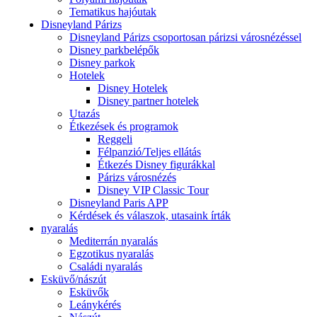
Tematikus hajóutak
Disneyland Párizs
Disneyland Párizs csoportosan párizsi városnézéssel
Disney parkbelépők
Disney parkok
Hotelek
Disney Hotelek
Disney partner hotelek
Utazás
Étkezések és programok
Reggeli
Félpanzió/Teljes ellátás
Étkezés Disney figurákkal
Párizs városnézés
Disney VIP Classic Tour
Disneyland Paris APP
Kérdések és válaszok, utasaink írták
nyaralás
Mediterrán nyaralás
Egzotikus nyaralás
Családi nyaralás
Esküvő/nászút
Esküvők
Leánykérés