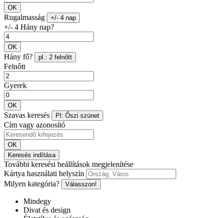
OK
Rugalmasság
+/- 4 nap
+/- 4 Hány nap?
OK
Hány fő?
pl.: 2 felnőtt
Felnőtt
Gyerek
OK
Szavas keresés
Pl: Őszi szünet
Cím vagy azonosító
OK
Keresés indítása
További keresési beállítások megjelenítése
Kártya használati helyszín
Milyen kategória?
Válasszon!
Mindegy
Divat és design