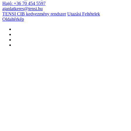
Hajó: +36 70 454 5597
ajanlatkeres@tensi.hu
TENSI CIB kedvezmény rendszer
Utazási Feltételek
Oldaltérkép