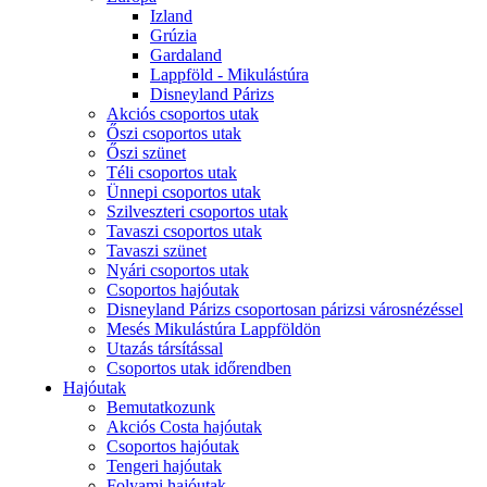
Izland
Grúzia
Gardaland
Lappföld - Mikulástúra
Disneyland Párizs
Akciós csoportos utak
Őszi csoportos utak
Őszi szünet
Téli csoportos utak
Ünnepi csoportos utak
Szilveszteri csoportos utak
Tavaszi csoportos utak
Tavaszi szünet
Nyári csoportos utak
Csoportos hajóutak
Disneyland Párizs csoportosan párizsi városnézéssel
Mesés Mikulástúra Lappföldön
Utazás társítással
Csoportos utak időrendben
Hajóutak
Bemutatkozunk
Akciós Costa hajóutak
Csoportos hajóutak
Tengeri hajóutak
Folyami hajóutak