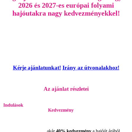
2026 és 2027-es európai folyami
hajóutakra nagy kedvezményekkel!
Kérje ajánlatunkat!
Irány az útvonalakhoz!
Az ajánlat részletei
Indulások
Kedvezmény
akár
40% kedvezmény
a hajóút árából