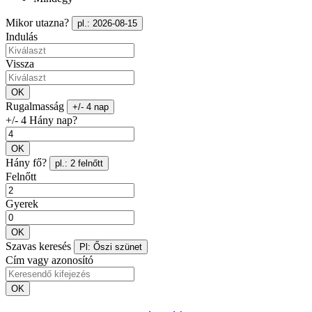
Mikor utazna?
pl.: 2026-08-15
Indulás
Vissza
OK
Rugalmasság
+/- 4 nap
+/- 4 Hány nap?
OK
Hány fő?
pl.: 2 felnőtt
Felnőtt
Gyerek
OK
Szavas keresés
Pl: Őszi szünet
Cím vagy azonosító
OK