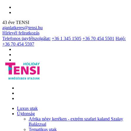
43 éve TENSI
ajanlatkeres@tensi.hu
Hírlevél feliratkozás
Telefonos ügyfélszolgálat:
+36 1 345 1505
+36 70 454 5501
Hajó:
+36 70 454 5597
Luxus utak
Újdonság
Afrika négy keréken - extrém szafari kaland Szalay
Balázzsal
Tematikus utak