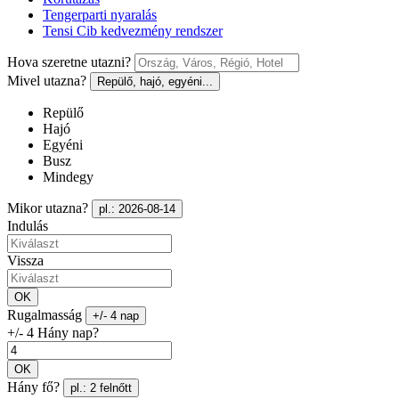
Tengerparti nyaralás
Tensi Cib kedvezmény rendszer
Hova szeretne utazni?
Mivel utazna?
Repülő, hajó, egyéni...
Repülő
Hajó
Egyéni
Busz
Mindegy
Mikor utazna?
pl.: 2026-08-14
Indulás
Vissza
OK
Rugalmasság
+/- 4 nap
+/- 4 Hány nap?
OK
Hány fő?
pl.: 2 felnőtt