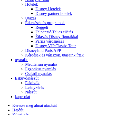
Hotelek
Disney Hotelek
Disney partner hotelek
Utazás
Étkezések és programok
Reggeli
Félpanzió/Teljes ellátás
Étkezés Disney figurákkal
Párizs városnézés
Disney VIP Classic Tour
Disneyland Paris APP
Kérdések és válaszok, utasaink írták
nyaralás
Mediterrán nyaralás
Egzotikus nyaralás
Családi nyaralás
Esküvő/nászút
Esküvők
Leánykérés
Nászút
kapcsolat
Keresse meg álmai utazását
Hajóút
Körutazás