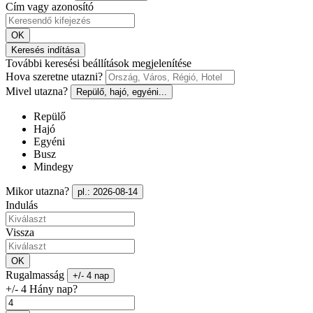
Cím vagy azonosító
OK
Keresés indítása
További keresési beállítások megjelenítése
Hova szeretne utazni?
Mivel utazna?
Repülő, hajó, egyéni...
Repülő
Hajó
Egyéni
Busz
Mindegy
Mikor utazna?
pl.: 2026-08-14
Indulás
Vissza
OK
Rugalmasság
+/- 4 nap
+/- 4 Hány nap?