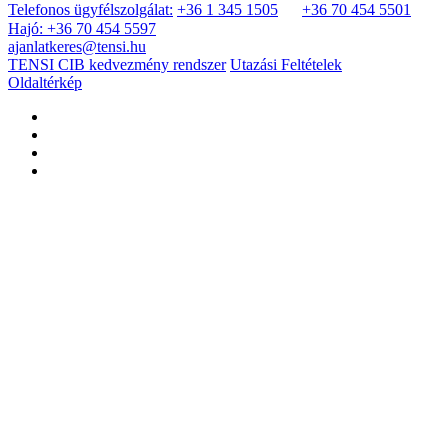
Telefonos ügyfélszolgálat:
+36 1 345 1505
+36 70 454 5501
Hajó: +36 70 454 5597
ajanlatkeres@tensi.hu
TENSI CIB kedvezmény rendszer
Utazási Feltételek
Oldaltérkép