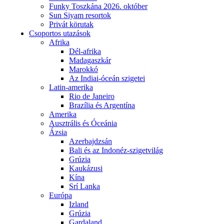
Funky Toszkána 2026. október
Sun Siyam resortok
Privát körutak
Csoportos utazások
Afrika
Dél-afrika
Madagaszkár
Marokkó
Az Indiai-óceán szigetei
Latin-amerika
Rio de Janeiro
Brazília és Argentína
Amerika
Ausztrális és Óceánia
Ázsia
Azerbajdzsán
Bali és az Indonéz-szigetvilág
Grúzia
Kaukázusi
Kína
Srí Lanka
Európa
Izland
Grúzia
Gardaland