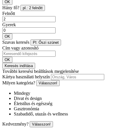
OK
Hány fő?
pl.: 2 felnőtt
Felnőtt
Gyerek
OK
Szavas keresés
Pl: Őszi szünet
Cím vagy azonosító
OK
Keresés indítása
További keresési beállítások megjelenítése
Kártya használati helyszín
Milyen kategória?
Válasszon!
Mindegy
Divat és design
Életstílus és egészség
Gasztronómia
Szabadidő, utazás és wellness
Kedvezmény?
Válasszon!