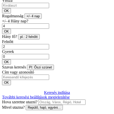
Vissza
OK
Rugalmasság
+/- 4 nap
+/- 4 Hány nap?
OK
Hány fő?
pl.: 2 felnőtt
Felnőtt
Gyerek
OK
Szavas keresés
Pl: Őszi szünet
Cím vagy azonosító
OK
Keresés indítása
További keresési beállítások megjelenítése
Hova szeretne utazni?
Mivel utazna?
Repülő, hajó, egyéni...