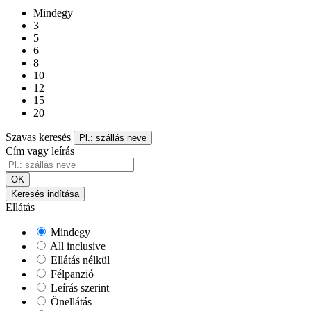
Mindegy
3
5
6
8
10
12
15
20
Szavas keresés
Pl.: szállás neve
Cím vagy leírás
OK
Keresés indítása
Ellátás
Mindegy
All inclusive
Ellátás nélkül
Félpanzió
Leírás szerint
Önellátás