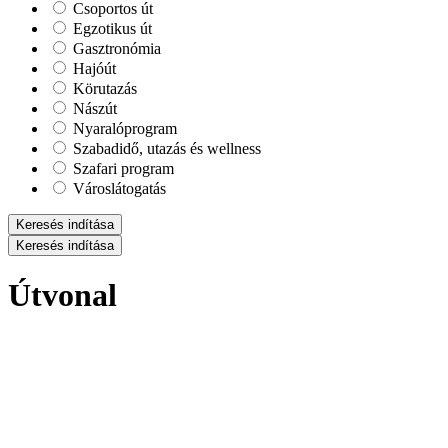
Csoportos út
Egzotikus út
Gasztronómia
Hajóút
Körutazás
Nászút
Nyaralóprogram
Szabadidő, utazás és wellness
Szafari program
Városlátogatás
Keresés indítása
Keresés indítása
Útvonal