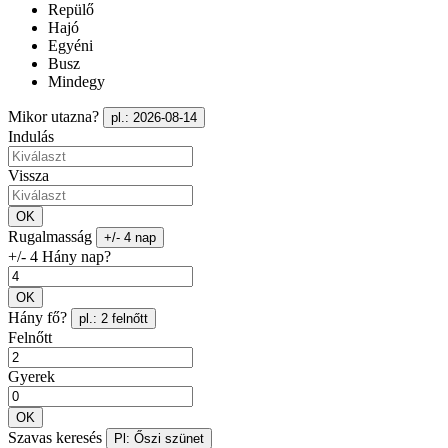
Repülő
Hajó
Egyéni
Busz
Mindegy
Mikor utazna?
pl.: 2026-08-14
Indulás
Vissza
OK
Rugalmasság
+/- 4 nap
+/- 4 Hány nap?
OK
Hány fő?
pl.: 2 felnőtt
Felnőtt
Gyerek
OK
Szavas keresés
Pl: Őszi szünet