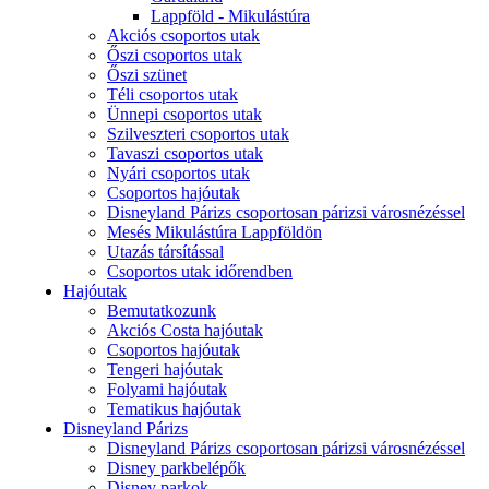
Lappföld - Mikulástúra
Akciós csoportos utak
Őszi csoportos utak
Őszi szünet
Téli csoportos utak
Ünnepi csoportos utak
Szilveszteri csoportos utak
Tavaszi csoportos utak
Nyári csoportos utak
Csoportos hajóutak
Disneyland Párizs csoportosan párizsi városnézéssel
Mesés Mikulástúra Lappföldön
Utazás társítással
Csoportos utak időrendben
Hajóutak
Bemutatkozunk
Akciós Costa hajóutak
Csoportos hajóutak
Tengeri hajóutak
Folyami hajóutak
Tematikus hajóutak
Disneyland Párizs
Disneyland Párizs csoportosan párizsi városnézéssel
Disney parkbelépők
Disney parkok