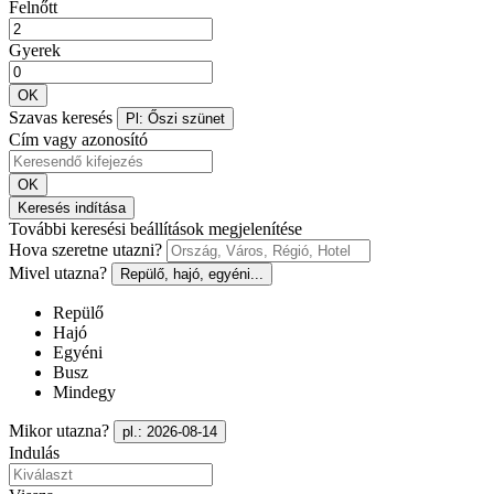
Felnőtt
Gyerek
OK
Szavas keresés
Pl: Őszi szünet
Cím vagy azonosító
OK
Keresés indítása
További keresési beállítások megjelenítése
Hova szeretne utazni?
Mivel utazna?
Repülő, hajó, egyéni...
Repülő
Hajó
Egyéni
Busz
Mindegy
Mikor utazna?
pl.: 2026-08-14
Indulás