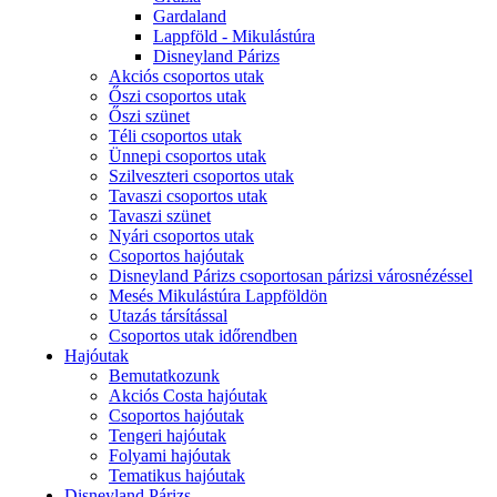
Gardaland
Lappföld - Mikulástúra
Disneyland Párizs
Akciós csoportos utak
Őszi csoportos utak
Őszi szünet
Téli csoportos utak
Ünnepi csoportos utak
Szilveszteri csoportos utak
Tavaszi csoportos utak
Tavaszi szünet
Nyári csoportos utak
Csoportos hajóutak
Disneyland Párizs csoportosan párizsi városnézéssel
Mesés Mikulástúra Lappföldön
Utazás társítással
Csoportos utak időrendben
Hajóutak
Bemutatkozunk
Akciós Costa hajóutak
Csoportos hajóutak
Tengeri hajóutak
Folyami hajóutak
Tematikus hajóutak
Disneyland Párizs