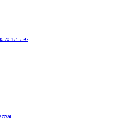
36 70 454 5597
ázzsal