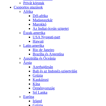
Privát körutak
Csoportos utazások
Afrika
Dél-afrika
Madagaszkár
Marokkó
Az Indiai-óceán szigetei
Észak-amerika
USA Nyugati-part
Hawaii
Latin-amerika
Rio de Janeiro
Brazília és Argentína
Ausztrália és Óceánia
Ázsia
Azerbajdzsán
Bali és az Indonéz-szigetvilág
Grúzia
Kaukázusi
Kína
Örményország
Srí Lanka
Európa
Izland
Grúzia