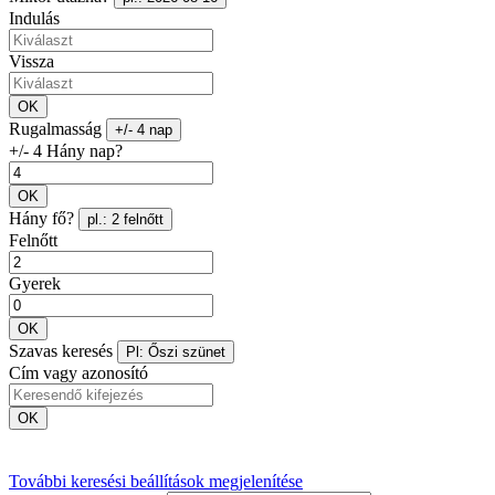
Indulás
Vissza
OK
Rugalmasság
+/- 4 nap
+/- 4 Hány nap?
OK
Hány fő?
pl.: 2 felnőtt
Felnőtt
Gyerek
OK
Szavas keresés
Pl: Őszi szünet
Cím vagy azonosító
OK
További keresési beállítások megjelenítése