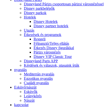
Disneyland Párizs csoportosan párizsi városnézéssel
Disney parkbelépők
Disney parkok
Hotelek
Disney Hotelek
Disney partner hotelek
Utazás
Étkezések és programok
Reggeli
Félpanzió/Teljes ellátás
Étkezés Disney figurákkal
Párizs városnézés
Disney VIP Classic Tour
Disneyland Paris APP
Kérdések és válaszok, utasaink írták
nyaralás
Mediterrán nyaralás
Egzotikus nyaralás
Családi nyaralás
Esküvő/nászút
Esküvők
Leánykérés
Nászút
kapcsolat