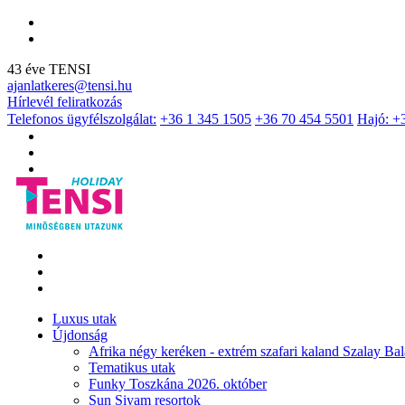
43 éve TENSI
ajanlatkeres@tensi.hu
Hírlevél feliratkozás
Telefonos ügyfélszolgálat:
+36 1 345 1505
+36 70 454 5501
Hajó: +
Luxus utak
Újdonság
Afrika négy keréken - extrém szafari kaland Szalay Bal
Tematikus utak
Funky Toszkána 2026. október
Sun Siyam resortok