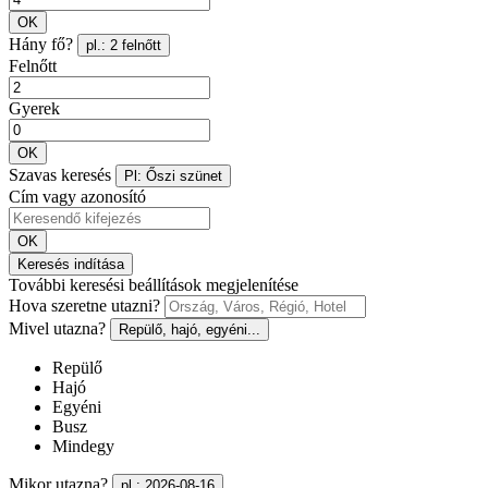
OK
Hány fő?
pl.: 2 felnőtt
Felnőtt
Gyerek
OK
Szavas keresés
Pl: Őszi szünet
Cím vagy azonosító
OK
Keresés indítása
További keresési beállítások megjelenítése
Hova szeretne utazni?
Mivel utazna?
Repülő, hajó, egyéni...
Repülő
Hajó
Egyéni
Busz
Mindegy
Mikor utazna?
pl.: 2026-08-16