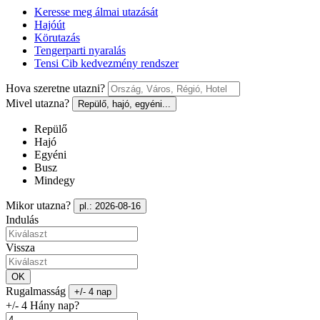
Keresse meg álmai utazását
Hajóút
Körutazás
Tengerparti nyaralás
Tensi Cib kedvezmény rendszer
Hova szeretne utazni?
Mivel utazna?
Repülő, hajó, egyéni...
Repülő
Hajó
Egyéni
Busz
Mindegy
Mikor utazna?
pl.: 2026-08-16
Indulás
Vissza
OK
Rugalmasság
+/- 4 nap
+/- 4 Hány nap?