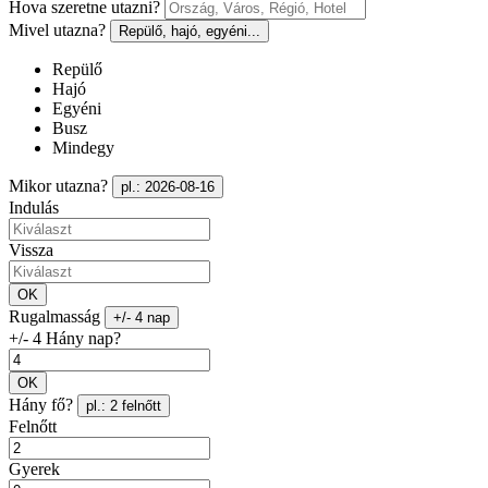
Hova szeretne utazni?
Mivel utazna?
Repülő, hajó, egyéni...
Repülő
Hajó
Egyéni
Busz
Mindegy
Mikor utazna?
pl.: 2026-08-16
Indulás
Vissza
OK
Rugalmasság
+/- 4 nap
+/- 4 Hány nap?
OK
Hány fő?
pl.: 2 felnőtt
Felnőtt
Gyerek