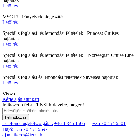
hajóutak
Letöltés
MSC EU irányelvek kiegészítés
Letöltés
Speciális foglalási- és lemondási feltételek - Princess Cruises
hajóutak
Letöltés
Speciális foglalási- és lemondási feltételek – Norwegian Cruise Line
hajóutak
Letöltés
Speciális foglalási és lemondási feltételek Silversea hajóutak
Letöltés
Vissza
Kérje ajánlatunkat!
Iratkozzon fel a TENSI hírlevélre, megéri!
Feliratkozás
Telefonos ügyfélszolgálat:
+36 1 345 1505
+36 70 454 5501
Hajó: +36 70 454 5597
ajanlatkeres@tensi.hu