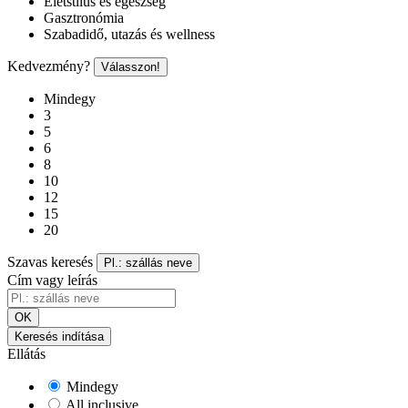
Életstílus és egészség
Gasztronómia
Szabadidő, utazás és wellness
Kedvezmény?
Válasszon!
Mindegy
3
5
6
8
10
12
15
20
Szavas keresés
Pl.: szállás neve
Cím vagy leírás
OK
Keresés indítása
Ellátás
Mindegy
All inclusive