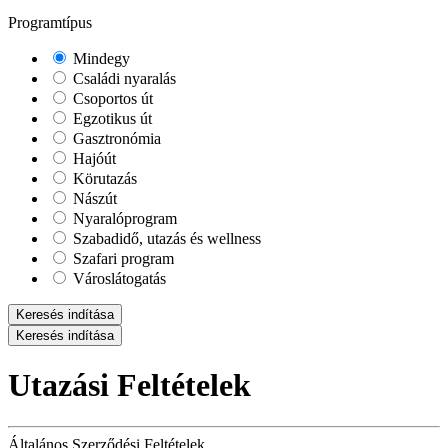
Programtípus
Mindegy
Családi nyaralás
Csoportos út
Egzotikus út
Gasztronómia
Hajóút
Körutazás
Nászút
Nyaralóprogram
Szabadidő, utazás és wellness
Szafari program
Városlátogatás
Keresés indítása
Keresés indítása
Utazási Feltételek
Általános Szerződési Feltételek