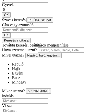
Gyerek
OK
Szavas keresés
Pl: Őszi szünet
Cím vagy azonosító
OK
Keresés indítása
További keresési beállítások megjelenítése
Hova szeretne utazni?
Mivel utazna?
Repülő, hajó, egyéni...
Repülő
Hajó
Egyéni
Busz
Mindegy
Mikor utazna?
pl.: 2026-08-15
Indulás
Vissza