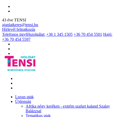
43 éve TENSI
ajanlatkeres@tensi.hu
Hírlevél feliratkozás
Telefonos ügyfélszolgálat:
+36 1 345 1505
+36 70 454 5501
Hajó:
+36 70 454 5597
Luxus utak
Újdonság
Afrika négy keréken - extrém szafari kaland Szalay
Balázzsal
Tematikus utak