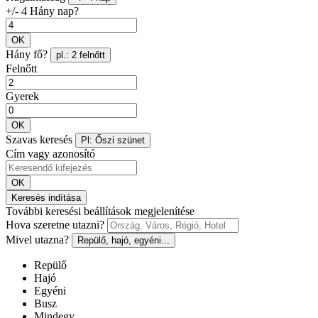
+/- 4 Hány nap?
OK
Hány fő?
pl.: 2 felnőtt
Felnőtt
Gyerek
OK
Szavas keresés
Pl: Őszi szünet
Cím vagy azonosító
OK
Keresés indítása
További keresési beállítások megjelenítése
Hova szeretne utazni?
Mivel utazna?
Repülő, hajó, egyéni...
Repülő
Hajó
Egyéni
Busz
Mindegy