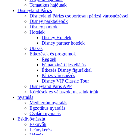
Tematikus hajóutak
Disneyland Párizs
Disneyland Párizs csoportosan párizsi városnézéssel
Disney parkbelépők
Disney parkok
Hotelek
Disney Hotelek
Disney partner hotelek
Utazás
Étkezések és programok
Reggeli
Félpanzió/Teljes ellátás
Étkezés Disney figurákkal
Párizs városnézés
Disney VIP Classic Tour
Disneyland Paris APP
Kérdések és válaszok, utasaink írták
nyaralás
Mediterrán nyaralás
Egzotikus nyaralás
Családi nyaralás
Esküvő/nászút
Esküvők
Leánykérés