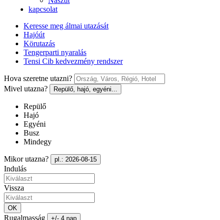
Nászút
kapcsolat
Keresse meg álmai utazását
Hajóút
Körutazás
Tengerparti nyaralás
Tensi Cib kedvezmény rendszer
Hova szeretne utazni?
Mivel utazna?
Repülő, hajó, egyéni...
Repülő
Hajó
Egyéni
Busz
Mindegy
Mikor utazna?
pl.: 2026-08-15
Indulás
Vissza
OK
Rugalmasság
+/- 4 nap