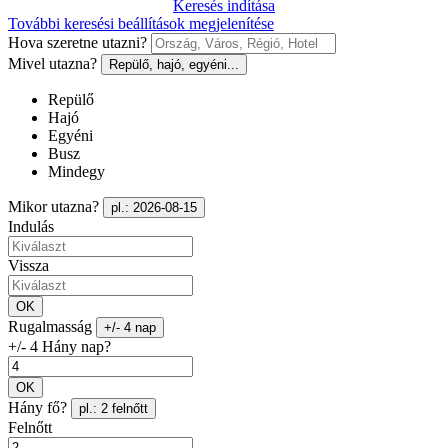
Keresés indítása
További keresési beállítások megjelenítése
Hova szeretne utazni?
Mivel utazna?
Repülő, hajó, egyéni...
Repülő
Hajó
Egyéni
Busz
Mindegy
Mikor utazna?
pl.: 2026-08-15
Indulás
Vissza
OK
Rugalmasság
+/- 4 nap
+/- 4 Hány nap?
OK
Hány fő?
pl.: 2 felnőtt
Felnőtt