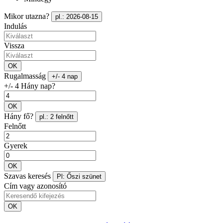
Mikor utazna?
pl.: 2026-08-15
Indulás
Vissza
OK
Rugalmasság
+/- 4 nap
+/- 4 Hány nap?
OK
Hány fő?
pl.: 2 felnőtt
Felnőtt
Gyerek
OK
Szavas keresés
Pl: Őszi szünet
Cím vagy azonosító
OK