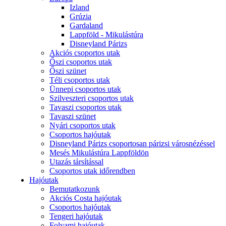
Izland
Grúzia
Gardaland
Lappföld - Mikulástúra
Disneyland Párizs
Akciós csoportos utak
Őszi csoportos utak
Őszi szünet
Téli csoportos utak
Ünnepi csoportos utak
Szilveszteri csoportos utak
Tavaszi csoportos utak
Tavaszi szünet
Nyári csoportos utak
Csoportos hajóutak
Disneyland Párizs csoportosan párizsi városnézéssel
Mesés Mikulástúra Lappföldön
Utazás társítással
Csoportos utak időrendben
Hajóutak
Bemutatkozunk
Akciós Costa hajóutak
Csoportos hajóutak
Tengeri hajóutak
Folyami hajóutak