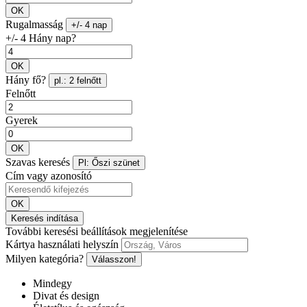
OK
Rugalmasság
+/- 4 nap
+/- 4 Hány nap?
OK
Hány fő?
pl.: 2 felnőtt
Felnőtt
Gyerek
OK
Szavas keresés
Pl: Őszi szünet
Cím vagy azonosító
OK
Keresés indítása
További keresési beállítások megjelenítése
Kártya használati helyszín
Milyen kategória?
Válasszon!
Mindegy
Divat és design