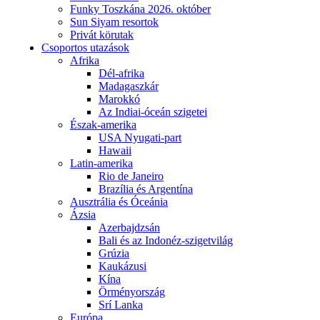
Funky Toszkána 2026. október
Sun Siyam resortok
Privát körutak
Csoportos utazások
Afrika
Dél-afrika
Madagaszkár
Marokkó
Az Indiai-óceán szigetei
Észak-amerika
USA Nyugati-part
Hawaii
Latin-amerika
Rio de Janeiro
Brazília és Argentína
Ausztrália és Óceánia
Ázsia
Azerbajdzsán
Bali és az Indonéz-szigetvilág
Grúzia
Kaukázusi
Kína
Örményország
Srí Lanka
Európa