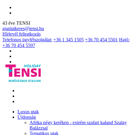
43 éve TENSI
ajanlatkeres@tensi.hu
Hírlevél feliratkozás
Telefonos ügyfélszolgálat:
+36 1 345 1505
+36 70 454 5501
Hajó:
+36 70 454 5597
Luxus utak
Újdonság
Afrika négy keréken - extrém szafari kaland Szalay
Balázzsal
Tematikus utak