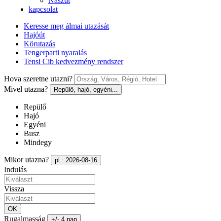
Nászút
kapcsolat
Keresse meg álmai utazását
Hajóút
Körutazás
Tengerparti nyaralás
Tensi Cib kedvezmény rendszer
Hova szeretne utazni?
Mivel utazna?
Repülő, hajó, egyéni...
Repülő
Hajó
Egyéni
Busz
Mindegy
Mikor utazna?
pl.: 2026-08-16
Indulás
Vissza
OK
Rugalmasság
+/- 4 nap