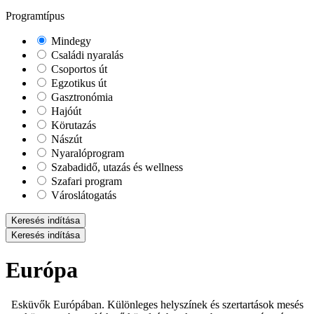
Programtípus
Mindegy
Családi nyaralás
Csoportos út
Egzotikus út
Gasztronómia
Hajóút
Körutazás
Nászút
Nyaralóprogram
Szabadidő, utazás és wellness
Szafari program
Városlátogatás
Keresés indítása
Keresés indítása
Európa
Esküvők Európában. Különleges helyszínek és szertartások mesés