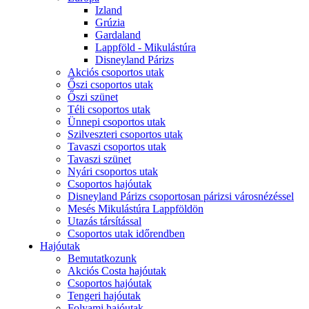
Izland
Grúzia
Gardaland
Lappföld - Mikulástúra
Disneyland Párizs
Akciós csoportos utak
Őszi csoportos utak
Őszi szünet
Téli csoportos utak
Ünnepi csoportos utak
Szilveszteri csoportos utak
Tavaszi csoportos utak
Tavaszi szünet
Nyári csoportos utak
Csoportos hajóutak
Disneyland Párizs csoportosan párizsi városnézéssel
Mesés Mikulástúra Lappföldön
Utazás társítással
Csoportos utak időrendben
Hajóutak
Bemutatkozunk
Akciós Costa hajóutak
Csoportos hajóutak
Tengeri hajóutak
Folyami hajóutak