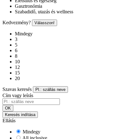
Életstílus és egészség
Gasztronómia
Szabadidő, utazás és wellness
Kedvezmény?
Válasszon!
Mindegy
3
5
6
8
10
12
15
20
Szavas keresés
Pl.: szállás neve
Cím vagy leírás
OK
Keresés indítása
Ellátás
Mindegy
All inclusive