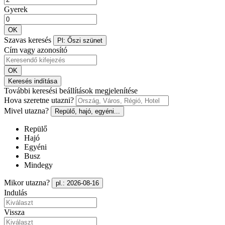
Gyerek
OK
Szavas keresés
Pl: Őszi szünet
Cím vagy azonosító
OK
Keresés indítása
További keresési beállítások megjelenítése
Hova szeretne utazni?
Mivel utazna?
Repülő, hajó, egyéni...
Repülő
Hajó
Egyéni
Busz
Mindegy
Mikor utazna?
pl.: 2026-08-16
Indulás
Vissza