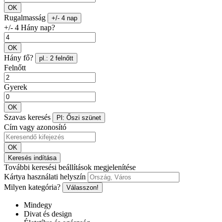
OK
Rugalmasság
+/- 4 nap
+/- 4 Hány nap?
OK
Hány fő?
pl.: 2 felnőtt
Felnőtt
Gyerek
OK
Szavas keresés
Pl: Őszi szünet
Cím vagy azonosító
OK
Keresés indítása
További keresési beállítások megjelenítése
Kártya használati helyszín
Milyen kategória?
Válasszon!
Mindegy
Divat és design