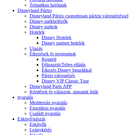
Tematikus hajóutak
Disneyland Párizs
Disneyland Párizs csoportosan párizsi városnézéssel
Disney parkbelépők
Disney parkok
Hotelek
Disney Hotelek
Disney partner hotelek
Utazás
Étkezések és programok
Reggeli
Félpanzió/Teljes ellátás
Étkezés Disney figurákkal
Párizs városnézés
Disney VIP Classic Tour
Disneyland Paris APP
Kérdések és válaszok, utasaink írták
nyaralás
Mediterrán nyaralás
Egzotikus nyaralás
Családi nyaralás
Esküvő/nászút
Esküvők
Leánykérés