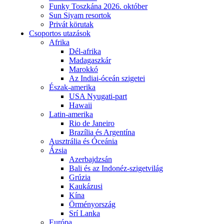
Funky Toszkána 2026. október
Sun Siyam resortok
Privát körutak
Csoportos utazások
Afrika
Dél-afrika
Madagaszkár
Marokkó
Az Indiai-óceán szigetei
Észak-amerika
USA Nyugati-part
Hawaii
Latin-amerika
Rio de Janeiro
Brazília és Argentína
Ausztrália és Óceánia
Ázsia
Azerbajdzsán
Bali és az Indonéz-szigetvilág
Grúzia
Kaukázusi
Kína
Örményország
Srí Lanka
Európa