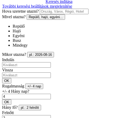
Keresés indítása
További keresési beállítások megjelenítése
Hova szeretne utazni?
Mivel utazna?
Repülő, hajó, egyéni...
Repülő
Hajó
Egyéni
Busz
Mindegy
Mikor utazna?
pl.: 2026-08-16
Indulás
Vissza
OK
Rugalmasság
+/- 4 nap
+/- 4 Hány nap?
OK
Hány fő?
pl.: 2 felnőtt
Felnőtt