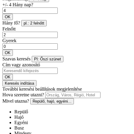
+/- 4 Hány nap?
OK
Hány fő?
pl.: 2 felnőtt
Felnőtt
Gyerek
OK
Szavas keresés
Pl: Őszi szünet
Cím vagy azonosító
OK
Keresés indítása
További keresési beállítások megjelenítése
Hova szeretne utazni?
Mivel utazna?
Repülő, hajó, egyéni...
Repülő
Hajó
Egyéni
Busz
Mindegy