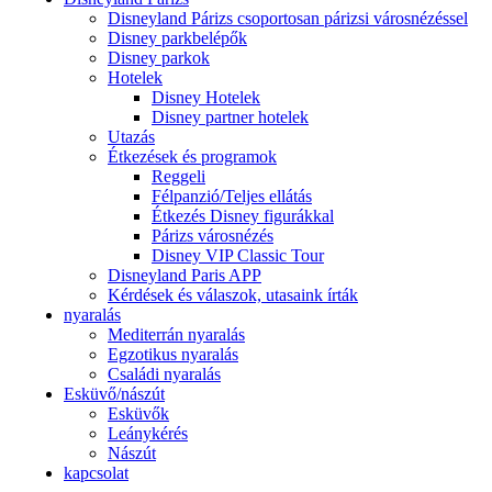
Disneyland Párizs csoportosan párizsi városnézéssel
Disney parkbelépők
Disney parkok
Hotelek
Disney Hotelek
Disney partner hotelek
Utazás
Étkezések és programok
Reggeli
Félpanzió/Teljes ellátás
Étkezés Disney figurákkal
Párizs városnézés
Disney VIP Classic Tour
Disneyland Paris APP
Kérdések és válaszok, utasaink írták
nyaralás
Mediterrán nyaralás
Egzotikus nyaralás
Családi nyaralás
Esküvő/nászút
Esküvők
Leánykérés
Nászút
kapcsolat