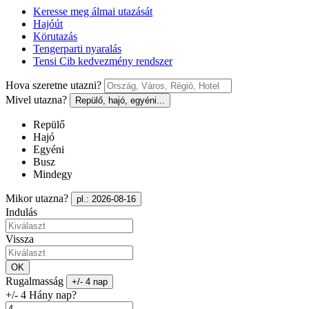
Keresse meg álmai utazását
Hajóút
Körutazás
Tengerparti nyaralás
Tensi Cib kedvezmény rendszer
Hova szeretne utazni?
Mivel utazna?
Repülő, hajó, egyéni...
Repülő
Hajó
Egyéni
Busz
Mindegy
Mikor utazna?
pl.: 2026-08-16
Indulás
Vissza
OK
Rugalmasság
+/- 4 nap
+/- 4 Hány nap?