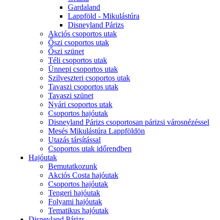
Gardaland
Lappföld - Mikulástúra
Disneyland Párizs
Akciós csoportos utak
Őszi csoportos utak
Őszi szünet
Téli csoportos utak
Ünnepi csoportos utak
Szilveszteri csoportos utak
Tavaszi csoportos utak
Tavaszi szünet
Nyári csoportos utak
Csoportos hajóutak
Disneyland Párizs csoportosan párizsi városnézéssel
Mesés Mikulástúra Lappföldön
Utazás társítással
Csoportos utak időrendben
Hajóutak
Bemutatkozunk
Akciós Costa hajóutak
Csoportos hajóutak
Tengeri hajóutak
Folyami hajóutak
Tematikus hajóutak
Disneyland Párizs