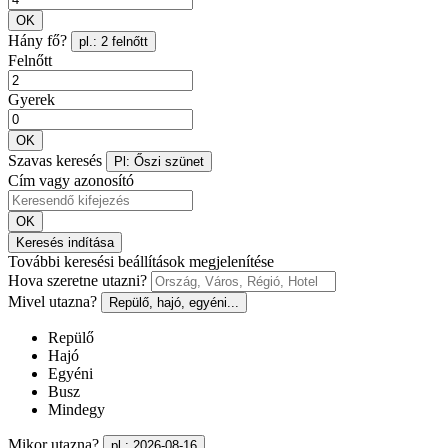
OK
Hány fő?
pl.: 2 felnőtt
Felnőtt
Gyerek
OK
Szavas keresés
Pl: Őszi szünet
Cím vagy azonosító
OK
Keresés indítása
További keresési beállítások megjelenítése
Hova szeretne utazni?
Mivel utazna?
Repülő, hajó, egyéni...
Repülő
Hajó
Egyéni
Busz
Mindegy
Mikor utazna?
pl.: 2026-08-16