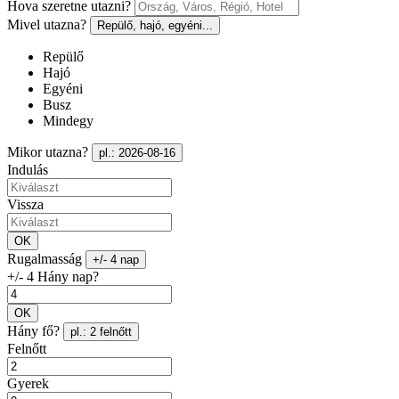
Hova szeretne utazni?
Mivel utazna?
Repülő, hajó, egyéni...
Repülő
Hajó
Egyéni
Busz
Mindegy
Mikor utazna?
pl.: 2026-08-16
Indulás
Vissza
OK
Rugalmasság
+/- 4 nap
+/- 4 Hány nap?
OK
Hány fő?
pl.: 2 felnőtt
Felnőtt
Gyerek