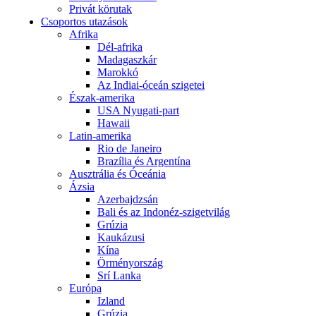
Privát körutak
Csoportos utazások
Afrika
Dél-afrika
Madagaszkár
Marokkó
Az Indiai-óceán szigetei
Észak-amerika
USA Nyugati-part
Hawaii
Latin-amerika
Rio de Janeiro
Brazília és Argentína
Ausztrália és Óceánia
Ázsia
Azerbajdzsán
Bali és az Indonéz-szigetvilág
Grúzia
Kaukázusi
Kína
Örményország
Srí Lanka
Európa
Izland
Grúzia