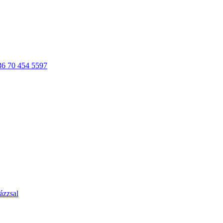
36 70 454 5597
ázzsal