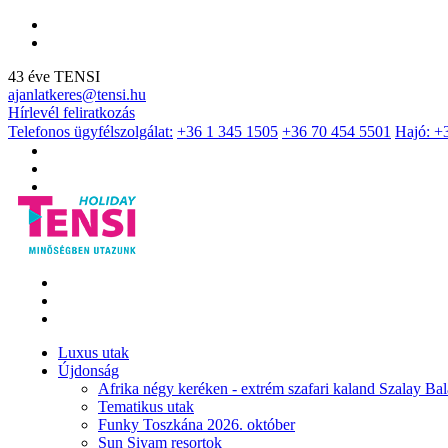
43 éve TENSI
ajanlatkeres@tensi.hu
Hírlevél feliratkozás
Telefonos ügyfélszolgálat:
+36 1 345 1505
+36 70 454 5501
Hajó: +
Luxus utak
Újdonság
Afrika négy keréken - extrém szafari kaland Szalay Bal
Tematikus utak
Funky Toszkána 2026. október
Sun Siyam resortok