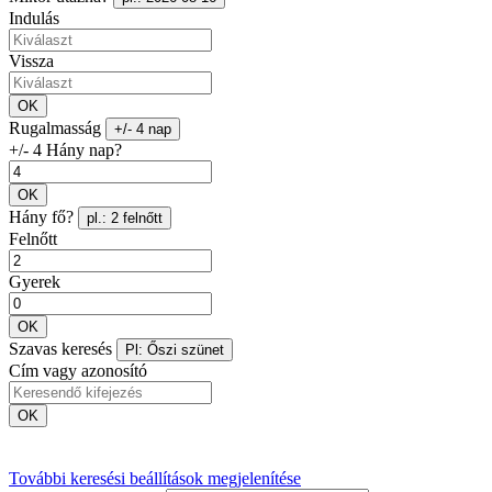
Indulás
Vissza
OK
Rugalmasság
+/- 4 nap
+/- 4 Hány nap?
OK
Hány fő?
pl.: 2 felnőtt
Felnőtt
Gyerek
OK
Szavas keresés
Pl: Őszi szünet
Cím vagy azonosító
OK
További keresési beállítások megjelenítése