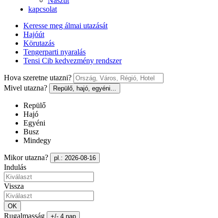
Nászút
kapcsolat
Keresse meg álmai utazását
Hajóút
Körutazás
Tengerparti nyaralás
Tensi Cib kedvezmény rendszer
Hova szeretne utazni?
Mivel utazna?
Repülő, hajó, egyéni...
Repülő
Hajó
Egyéni
Busz
Mindegy
Mikor utazna?
pl.: 2026-08-16
Indulás
Vissza
OK
Rugalmasság
+/- 4 nap