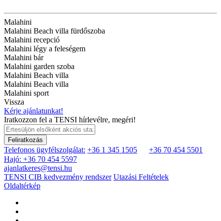
Malahini
Malahini Beach villa fürdőszoba
Malahini recepció
Malahini légy a feleségem
Malahini bár
Malahini garden szoba
Malahini Beach villa
Malahini Beach villa
Malahini sport
Vissza
Kérje ajánlatunkat!
Iratkozzon fel a TENSI hírlevélre, megéri!
Feliratkozás
Telefonos ügyfélszolgálat:
+36 1 345 1505
+36 70 454 5501
Hajó: +36 70 454 5597
ajanlatkeres@tensi.hu
TENSI CIB kedvezmény rendszer
Utazási Feltételek
Oldaltérkép