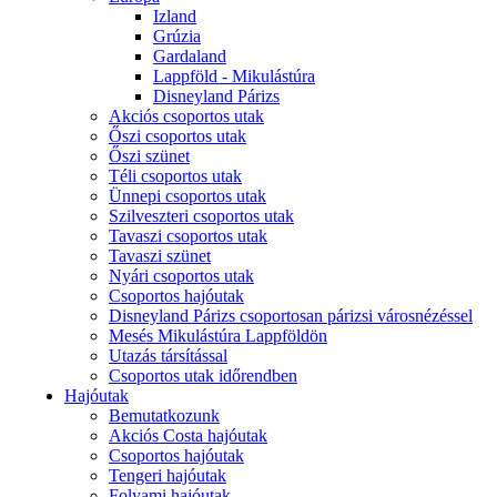
Izland
Grúzia
Gardaland
Lappföld - Mikulástúra
Disneyland Párizs
Akciós csoportos utak
Őszi csoportos utak
Őszi szünet
Téli csoportos utak
Ünnepi csoportos utak
Szilveszteri csoportos utak
Tavaszi csoportos utak
Tavaszi szünet
Nyári csoportos utak
Csoportos hajóutak
Disneyland Párizs csoportosan párizsi városnézéssel
Mesés Mikulástúra Lappföldön
Utazás társítással
Csoportos utak időrendben
Hajóutak
Bemutatkozunk
Akciós Costa hajóutak
Csoportos hajóutak
Tengeri hajóutak
Folyami hajóutak