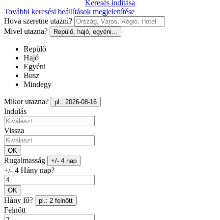
Keresés indítása
További keresési beállítások megjelenítése
Hova szeretne utazni?
Mivel utazna?
Repülő, hajó, egyéni...
Repülő
Hajó
Egyéni
Busz
Mindegy
Mikor utazna?
pl.: 2026-08-16
Indulás
Vissza
OK
Rugalmasság
+/- 4 nap
+/- 4 Hány nap?
OK
Hány fő?
pl.: 2 felnőtt
Felnőtt