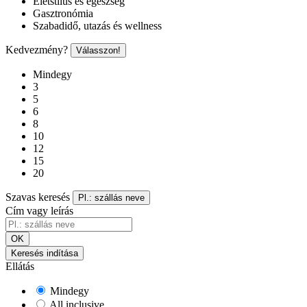
Életstílus és egészség
Gasztronómia
Szabadidő, utazás és wellness
Kedvezmény?
Válasszon!
Mindegy
3
5
6
8
10
12
15
20
Szavas keresés
Pl.: szállás neve
Cím vagy leírás
OK
Keresés indítása
Ellátás
Mindegy
All inclusive