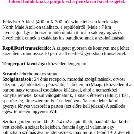
főként fiataloknak ajánljuk ezt a pénztárca barát szigetet.
Fekvése:
A kicsi (400 m X 300 m), szinte teljesen kerek sziget
North Male Atoll-on található, a repülőtértől (Male ) 7 km
távolságra. Így a hosszú repülő út után itt már csak egy ugrás és
élvezhetjük ennek a családias kis paradicsomnak a szolgáltatásait.
Repülőtéri transzferidő:
A szigetet gyorsan és könnyen meg lehet
közelíteni, mindössze 10 perc alatt elérhető gyorshajó transzferrel.
Tengerpart távolsága:
közvetlen tengerparti
Strand:
fehérhomokos strand
Szolgáltatások:
24 órás recepció, mosodai szolgáltatások, orvosi
központ, ajándéküzlet, pénzváltó, 1 főétterem (Maaga) közvetlenül a
parton nagy terasszal csodálatos kilátással, ahol a nemzetközi
konyha remekei közül válogathatunk, 1 snack étterem (Bluu),1 bár ,
spa részleg, fitneszterem. Felár ellenében a’la carte lehet kérni
gyertya fényes vacsorát a parton (ezt előre kell jelezni) A szálloda
egész területén ingyenes Wifi.
Szoba:
garden room: kb. 22-24 m2 alapterületű, banánfákkal körbe
vett szobák a sziget belsejében, francia ággyal valamint egy
kihúzható szófaággyal rendelkeznek, maximum 2 felnőtt + 2 gyerek