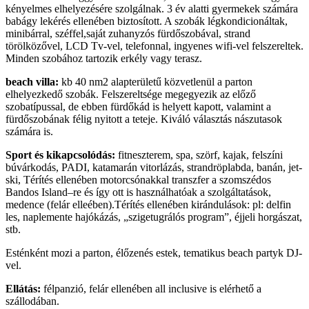
kényelmes elhelyezésére szolgálnak. 3 év alatti gyermekek számára
babágy lekérés ellenében biztosított. A szobák légkondicionáltak,
minibárral, széffel,saját zuhanyzós fürdőszobával, strand
törölközővel, LCD Tv-vel, telefonnal, ingyenes wifi-vel felszereltek.
Minden szobához tartozik erkély vagy terasz.
beach villa:
kb 40 nm2 alapterületű közvetlenül a parton
elhelyezkedő szobák. Felszereltsége megegyezik az előző
szobatípussal, de ebben fürdőkád is helyett kapott, valamint a
fürdőszobának félig nyitott a teteje. Kiváló választás nászutasok
számára is.
Sport és kikapcsolódás:
fitneszterem, spa, szörf, kajak, felszíni
búvárkodás, PADI, katamarán vitorlázás, strandröplabda, banán, jet-
ski, Térítés ellenében motorcsónakkal transzfer a szomszédos
Bandos Island–re és így ott is használhatóak a szolgáltatások,
medence (felár elleében).Térítés ellenében kirándulások: pl: delfin
les, naplemente hajókázás, „szigetugrálós program”, éjjeli horgászat,
stb.
Esténként mozi a parton, élőzenés estek, tematikus beach partyk DJ-
vel.
Ellátás:
félpanzió, felár ellenében all inclusive is elérhető a
szállodában.