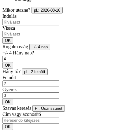
Mikor utazna?
pl.: 2026-08-16
Indulás
Vissza
OK
Rugalmasság
+/- 4 nap
+/- 4 Hány nap?
OK
Hány fő?
pl.: 2 felnőtt
Felnőtt
Gyerek
OK
Szavas keresés
Pl: Őszi szünet
Cím vagy azonosító
OK