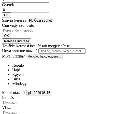
Gyerek
OK
Szavas keresés
Pl: Őszi szünet
Cím vagy azonosító
OK
Keresés indítása
További keresési beállítások megjelenítése
Hova szeretne utazni?
Mivel utazna?
Repülő, hajó, egyéni...
Repülő
Hajó
Egyéni
Busz
Mindegy
Mikor utazna?
pl.: 2026-08-16
Indulás
Vissza