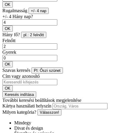
OK
Rugalmasság
+/- 4 nap
+/- 4 Hány nap?
OK
Hány fő?
pl.: 2 felnőtt
Felnőtt
Gyerek
OK
Szavas keresés
Pl: Őszi szünet
Cím vagy azonosító
OK
Keresés indítása
További keresési beállítások megjelenítése
Kártya használati helyszín
Milyen kategória?
Válasszon!
Mindegy
Divat és design