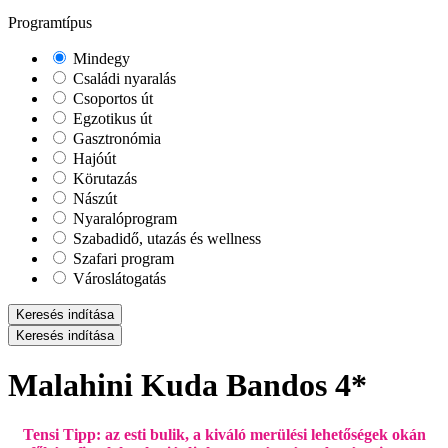
Programtípus
Mindegy
Családi nyaralás
Csoportos út
Egzotikus út
Gasztronómia
Hajóút
Körutazás
Nászút
Nyaralóprogram
Szabadidő, utazás és wellness
Szafari program
Városlátogatás
Keresés indítása
Keresés indítása
Malahini Kuda Bandos 4*
Tensi Tipp:
az esti bulik, a kiváló merülési lehetőségek okán