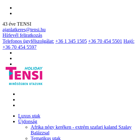
43 éve TENSI
ajanlatkeres@tensi.hu
Hírlevél feliratkozás
Telefonos ügyfélszolgálat:
+36 1 345 1505
+36 70 454 5501
Hajó:
+36 70 454 5597
Luxus utak
Újdonság
Afrika négy keréken - extrém szafari kaland Szalay
Balázzsal
Tematikus utak