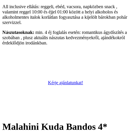
All inclusive ellátás: reggeli, ebéd, vacsora, napközben snack ,
valamint reggel 10:00 és éjjel 01:00 között a helyi alkoholos és
alkoholmentes italok korlátlan fogyasztása a kijelölt bárokban pohár
szervizzel.
Nászutasoknak:
min. 4 éj foglalás esetén: romantikus ágydíszítés a
szobában , plusz aktuális nászutas kedvezményekről, ajándékokról
érdeklődjön irodánkban.
Kérje ajánlatunkat!
Malahini Kuda Bandos 4*