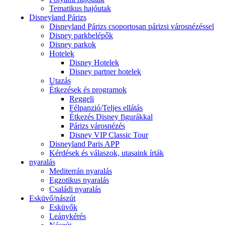
Tematikus hajóutak
Disneyland Párizs
Disneyland Párizs csoportosan párizsi városnézéssel
Disney parkbelépők
Disney parkok
Hotelek
Disney Hotelek
Disney partner hotelek
Utazás
Étkezések és programok
Reggeli
Félpanzió/Teljes ellátás
Étkezés Disney figurákkal
Párizs városnézés
Disney VIP Classic Tour
Disneyland Paris APP
Kérdések és válaszok, utasaink írták
nyaralás
Mediterrán nyaralás
Egzotikus nyaralás
Családi nyaralás
Esküvő/nászút
Esküvők
Leánykérés