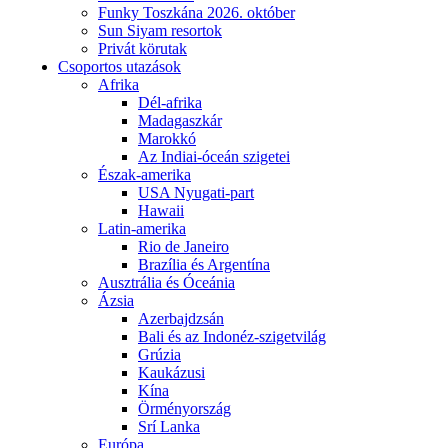
Funky Toszkána 2026. október
Sun Siyam resortok
Privát körutak
Csoportos utazások
Afrika
Dél-afrika
Madagaszkár
Marokkó
Az Indiai-óceán szigetei
Észak-amerika
USA Nyugati-part
Hawaii
Latin-amerika
Rio de Janeiro
Brazília és Argentína
Ausztrália és Óceánia
Ázsia
Azerbajdzsán
Bali és az Indonéz-szigetvilág
Grúzia
Kaukázusi
Kína
Örményország
Srí Lanka
Európa