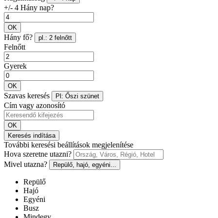
+/- 4 Hány nap?
OK
Hány fő?
pl.: 2 felnőtt
Felnőtt
Gyerek
OK
Szavas keresés
Pl: Őszi szünet
Cím vagy azonosító
OK
Keresés indítása
További keresési beállítások megjelenítése
Hova szeretne utazni?
Mivel utazna?
Repülő, hajó, egyéni...
Repülő
Hajó
Egyéni
Busz
Mindegy