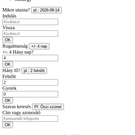
Mikor utazna?
pl.: 2026-08-14
Indulás
Vissza
OK
Rugalmasság
+/- 4 nap
+/- 4 Hány nap?
OK
Hány fő?
pl.: 2 felnőtt
Felnőtt
Gyerek
OK
Szavas keresés
Pl: Őszi szünet
Cím vagy azonosító
OK