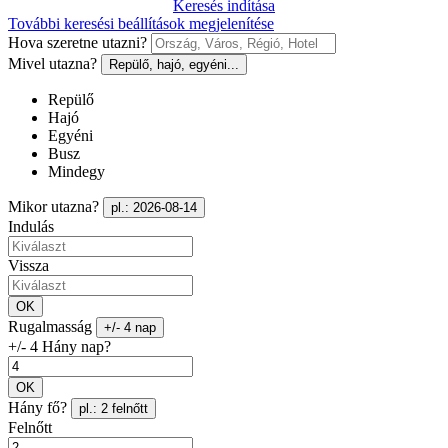
Keresés indítása
További keresési beállítások megjelenítése
Hova szeretne utazni?
Mivel utazna?
Repülő, hajó, egyéni...
Repülő
Hajó
Egyéni
Busz
Mindegy
Mikor utazna?
pl.: 2026-08-14
Indulás
Vissza
OK
Rugalmasság
+/- 4 nap
+/- 4 Hány nap?
OK
Hány fő?
pl.: 2 felnőtt
Felnőtt