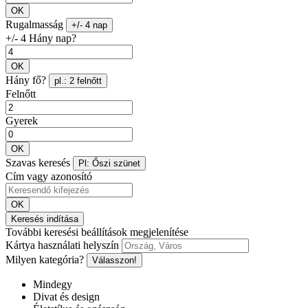
OK
Rugalmasság
+/- 4 nap
+/- 4 Hány nap?
OK
Hány fő?
pl.: 2 felnőtt
Felnőtt
Gyerek
OK
Szavas keresés
Pl: Őszi szünet
Cím vagy azonosító
OK
Keresés indítása
További keresési beállítások megjelenítése
Kártya használati helyszín
Milyen kategória?
Válasszon!
Mindegy
Divat és design