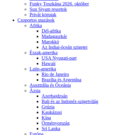
Funky Toszkána 2026. október
Sun Siyam resortok
Privát körutak
Csoportos utazások
Afrika
Dél-afrika
Madagaszkár
Marokkó
Az Indiai-óceán szigetei
Észak-amerika
USA Nyugati-part
Hawaii
Latin-amerika
Rio de Janeiro
Brazília és Argentína
Ausztrália és Óceánia
Ázsia
Azerbajdzsán
Bali és az Indonéz-szigetvilág
Grúzia
Kaukázusi
Kína
Örményország
Srí Lanka
Európa