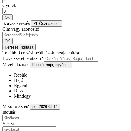
Gyerek
OK
Szavas keresés
Pl: Őszi szünet
Cím vagy azonosító
OK
Keresés indítása
További keresési beállítások megjelenítése
Hova szeretne utazni?
Mivel utazna?
Repülő, hajó, egyéni...
Repülő
Hajó
Egyéni
Busz
Mindegy
Mikor utazna?
pl.: 2026-08-14
Indulás
Vissza