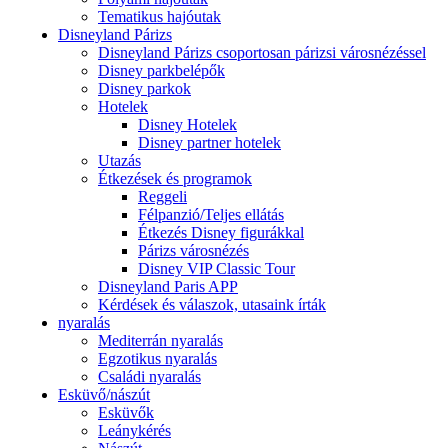
Tematikus hajóutak
Disneyland Párizs
Disneyland Párizs csoportosan párizsi városnézéssel
Disney parkbelépők
Disney parkok
Hotelek
Disney Hotelek
Disney partner hotelek
Utazás
Étkezések és programok
Reggeli
Félpanzió/Teljes ellátás
Étkezés Disney figurákkal
Párizs városnézés
Disney VIP Classic Tour
Disneyland Paris APP
Kérdések és válaszok, utasaink írták
nyaralás
Mediterrán nyaralás
Egzotikus nyaralás
Családi nyaralás
Esküvő/nászút
Esküvők
Leánykérés