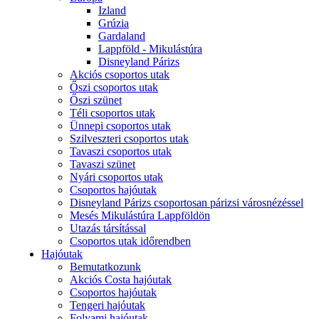
Izland
Grúzia
Gardaland
Lappföld - Mikulástúra
Disneyland Párizs
Akciós csoportos utak
Őszi csoportos utak
Őszi szünet
Téli csoportos utak
Ünnepi csoportos utak
Szilveszteri csoportos utak
Tavaszi csoportos utak
Tavaszi szünet
Nyári csoportos utak
Csoportos hajóutak
Disneyland Párizs csoportosan párizsi városnézéssel
Mesés Mikulástúra Lappföldön
Utazás társítással
Csoportos utak időrendben
Hajóutak
Bemutatkozunk
Akciós Costa hajóutak
Csoportos hajóutak
Tengeri hajóutak
Folyami hajóutak