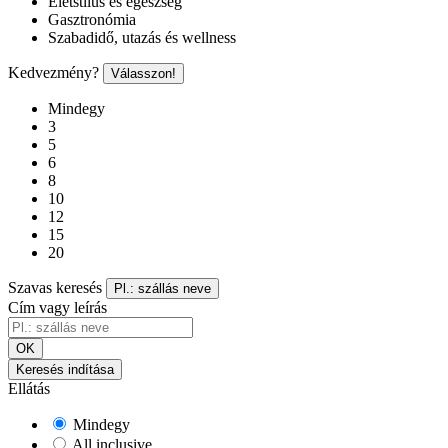
Életstílus és egészség
Gasztronómia
Szabadidő, utazás és wellness
Kedvezmény?
Válasszon!
Mindegy
3
5
6
8
10
12
15
20
Szavas keresés
Pl.: szállás neve
Cím vagy leírás
OK
Keresés indítása
Ellátás
Mindegy
All inclusive