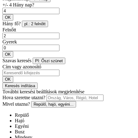
+/- 4 Hány nap?
OK
Hány fő?
pl.: 2 felnőtt
Felnőtt
Gyerek
OK
Szavas keresés
Pl: Őszi szünet
Cím vagy azonosító
OK
Keresés indítása
További keresési beállítások megjelenítése
Hova szeretne utazni?
Mivel utazna?
Repülő, hajó, egyéni...
Repülő
Hajó
Egyéni
Busz
Mindegy