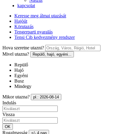
Nászút
kapcsolat
Keresse meg álmai utazását
Hajóút
Körutazás
Tengerparti nyaralás
Tensi Cib kedvezmény rendszer
Hova szeretne utazni?
Mivel utazna?
Repülő, hajó, egyéni...
Repülő
Hajó
Egyéni
Busz
Mindegy
Mikor utazna?
pl.: 2026-08-14
Indulás
Vissza
OK
Rugalmasság
+/- 4 nap