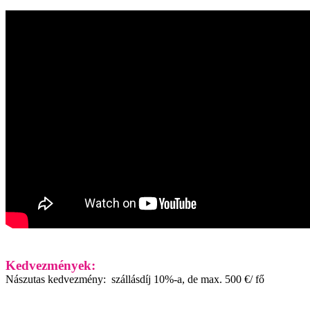
Kedvezmények:
Nászutas kedvezmény: szállásdíj 10%-a, de max. 500 €/ fő