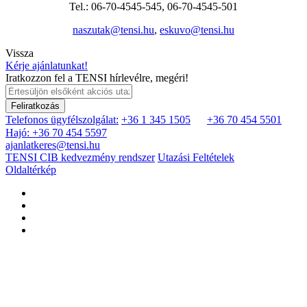
Tel.: 06-70-4545-545, 06-70-4545-501
naszutak@tensi.hu
,
eskuvo@tensi.hu
Vissza
Kérje ajánlatunkat!
Iratkozzon fel a TENSI hírlevélre, megéri!
Feliratkozás
Telefonos ügyfélszolgálat:
+36 1 345 1505
+36 70 454 5501
Hajó: +36 70 454 5597
ajanlatkeres@tensi.hu
TENSI CIB kedvezmény rendszer
Utazási Feltételek
Oldaltérkép