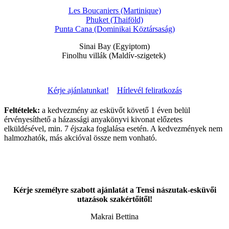
Les Boucaniers (Martinique)
Phuket (Thaiföld)
Punta Cana (Dominikai Köztársaság)
Sinai Bay (Egyiptom)
Finolhu villák (Maldív-szigetek)
Kérje ajánlatunkat!
Hírlevél feliratkozás
Feltételek:
a kedvezmény az esküvőt követő 1 éven belül
érvényesíthető a házassági anyakönyvi kivonat előzetes
elküldésével, min. 7 éjszaka foglalása esetén. A kedvezmények nem
halmozhatók, más akcióval össze nem vonható.
Kérje személyre szabott ajánlatát a Tensi nászutak-esküvői
utazások szakértőitől!
Makrai Bettina