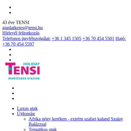
43 éve TENSI
ajanlatkeres@tensi.hu
Hírlevél feliratkozás
Telefonos ügyfélszolgálat:
+36 1 345 1505
+36 70 454 5501
Hajó:
+36 70 454 5597
Luxus utak
Újdonság
Afrika négy keréken - extrém szafari kaland Szalay
Balázzsal
Tematikus utak