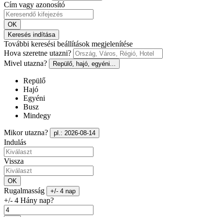
Cím vagy azonosító
OK
Keresés indítása
További keresési beállítások megjelenítése
Hova szeretne utazni?
Mivel utazna?
Repülő, hajó, egyéni...
Repülő
Hajó
Egyéni
Busz
Mindegy
Mikor utazna?
pl.: 2026-08-14
Indulás
Vissza
OK
Rugalmasság
+/- 4 nap
+/- 4 Hány nap?