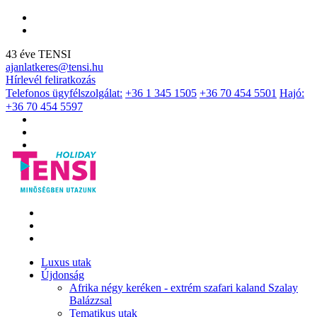
43 éve TENSI
ajanlatkeres@tensi.hu
Hírlevél feliratkozás
Telefonos ügyfélszolgálat:
+36 1 345 1505
+36 70 454 5501
Hajó:
+36 70 454 5597
Luxus utak
Újdonság
Afrika négy keréken - extrém szafari kaland Szalay
Balázzsal
Tematikus utak