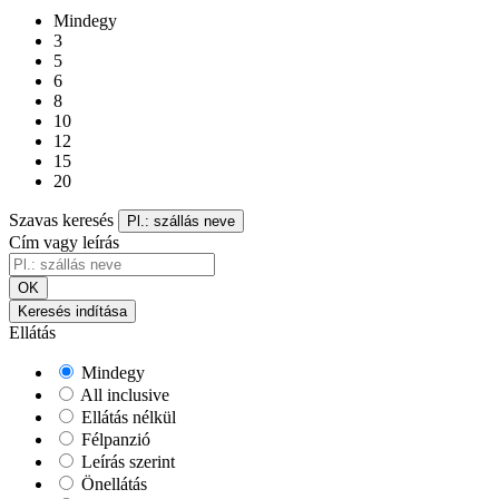
Mindegy
3
5
6
8
10
12
15
20
Szavas keresés
Pl.: szállás neve
Cím vagy leírás
OK
Keresés indítása
Ellátás
Mindegy
All inclusive
Ellátás nélkül
Félpanzió
Leírás szerint
Önellátás