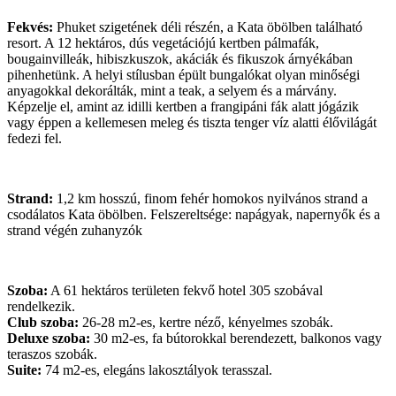
Fekvés:
Phuket szigetének déli részén, a Kata öbölben található
resort. A 12 hektáros, dús vegetációjú kertben pálmafák,
bougainvilleák, hibiszkuszok, akáciák és fikuszok árnyékában
pihenhetünk. A helyi stílusban épült bungalókat olyan minőségi
anyagokkal dekorálták, mint a teak, a selyem és a márvány.
Képzelje el, amint az idilli kertben a frangipáni fák alatt jógázik
vagy éppen a kellemesen meleg és tiszta tenger víz alatti élővilágát
fedezi fel.
Strand:
1,2 km hosszú, finom fehér homokos nyilvános strand a
csodálatos Kata öbölben. Felszereltsége: napágyak, napernyők és a
strand végén zuhanyzók
Szoba:
A 61 hektáros területen fekvő hotel 305 szobával
rendelkezik.
Club szoba:
26-28 m2-es, kertre néző, kényelmes szobák.
Deluxe szoba:
30 m2-es, fa bútorokkal berendezett, balkonos vagy
teraszos szobák.
Suite:
74 m2-es, elegáns lakosztályok terasszal.