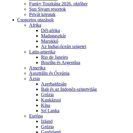
Funky Toszkána 2026. október
Sun Siyam resortok
Privát körutak
Csoportos utazások
Afrika
Dél-afrika
Madagaszkár
Marokkó
Az Indiai-óceán szigetei
Latin-amerika
Rio de Janeiro
Brazília és Argentína
Amerika
Ausztrális és Óceánia
Ázsia
Azerbajdzsán
Bali és az Indonéz-szigetvilág
Grúzia
Kaukázusi
Kína
Srí Lanka
Európa
Izland
Grúzia
Gardaland