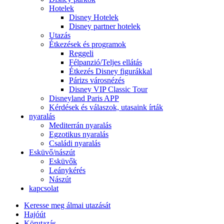
Hotelek
Disney Hotelek
Disney partner hotelek
Utazás
Étkezések és programok
Reggeli
Félpanzió/Teljes ellátás
Étkezés Disney figurákkal
Párizs városnézés
Disney VIP Classic Tour
Disneyland Paris APP
Kérdések és válaszok, utasaink írták
nyaralás
Mediterrán nyaralás
Egzotikus nyaralás
Családi nyaralás
Esküvő/nászút
Esküvők
Leánykérés
Nászút
kapcsolat
Keresse meg álmai utazását
Hajóút
Körutazás