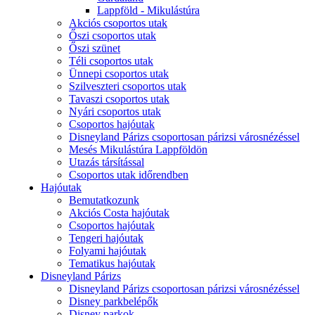
Lappföld - Mikulástúra
Akciós csoportos utak
Őszi csoportos utak
Őszi szünet
Téli csoportos utak
Ünnepi csoportos utak
Szilveszteri csoportos utak
Tavaszi csoportos utak
Nyári csoportos utak
Csoportos hajóutak
Disneyland Párizs csoportosan párizsi városnézéssel
Mesés Mikulástúra Lappföldön
Utazás társítással
Csoportos utak időrendben
Hajóutak
Bemutatkozunk
Akciós Costa hajóutak
Csoportos hajóutak
Tengeri hajóutak
Folyami hajóutak
Tematikus hajóutak
Disneyland Párizs
Disneyland Párizs csoportosan párizsi városnézéssel
Disney parkbelépők
Disney parkok