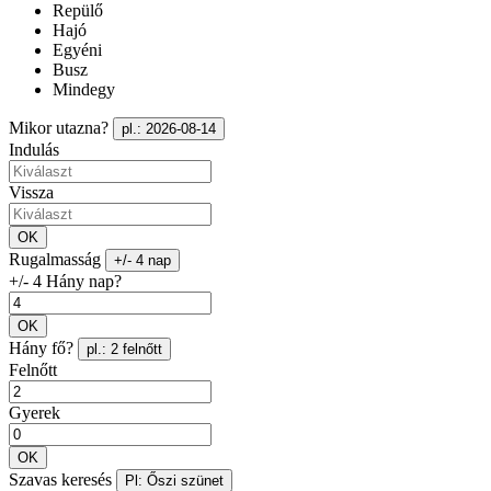
Repülő
Hajó
Egyéni
Busz
Mindegy
Mikor utazna?
pl.: 2026-08-14
Indulás
Vissza
OK
Rugalmasság
+/- 4 nap
+/- 4 Hány nap?
OK
Hány fő?
pl.: 2 felnőtt
Felnőtt
Gyerek
OK
Szavas keresés
Pl: Őszi szünet