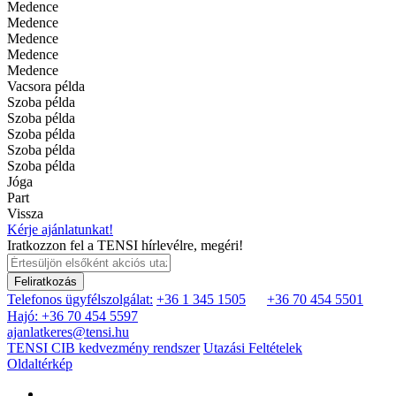
Medence
Medence
Medence
Medence
Medence
Vacsora példa
Szoba példa
Szoba példa
Szoba példa
Szoba példa
Szoba példa
Jóga
Part
Vissza
Kérje ajánlatunkat!
Iratkozzon fel a TENSI hírlevélre, megéri!
Feliratkozás
Telefonos ügyfélszolgálat:
+36 1 345 1505
+36 70 454 5501
Hajó: +36 70 454 5597
ajanlatkeres@tensi.hu
TENSI CIB kedvezmény rendszer
Utazási Feltételek
Oldaltérkép