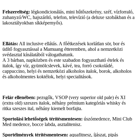
Felszereltség:
légkondicionálás, mini hűtőszekrény, széf, vízforraló,
zuhanyzó/WC, hajszárító, telefon, televízió (a deluxe szobákban és a
lakosztályokban síkképernyős).
Ellátás:
All inclusive ellátás. A főétkezések korlátlan sör, bor és
üdítő fogyasztással a Mamuang étteremben, ahol a nemzetközi
svédasztal kínálatából válogathatunk.
A 3 bárban, napközben és este szabadon fogyasztható ételek és
italok, így víz, gyümölcslevek, kávé, tea, forró csokoládé,
cappuccino, helyi és nemzetközi alkoholos italok, borok, alkoholos
és alkoholmentes koktélok, helyi specialitások.
Felár ellenében:
pezsgők, VSOP (very superior old pale) és XI
(extra old) szeszes italok, néhány prémium kategóriás whisky és
ritka szeszes ital, néhány kiemelt borfajta.
Sportolási lehetőségek térítésmentesen:
úszómedence, Mini Club
Med medence, bocce labda, asztalitenisz.
Sportélmények térítésmentesen:
aquafitnesz, íjászat, pipás