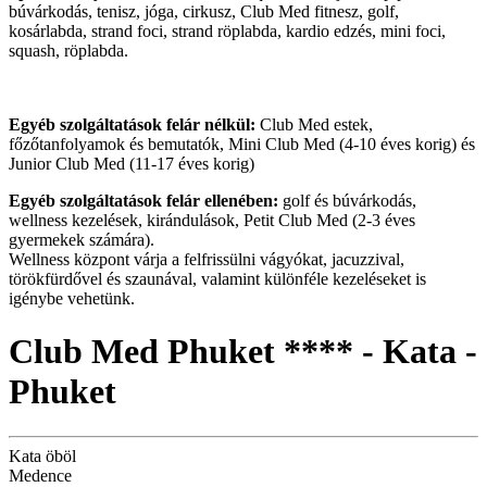
búvárkodás, tenisz, jóga, cirkusz, Club Med fitnesz, golf,
kosárlabda, strand foci, strand röplabda, kardio edzés, mini foci,
squash, röplabda.
Egyéb szolgáltatások felár nélkül:
Club Med estek,
főzőtanfolyamok és bemutatók, Mini Club Med (4-10 éves korig) és
Junior Club Med (11-17 éves korig)
Egyéb szolgáltatások felár ellenében:
golf és búvárkodás,
wellness kezelések, kirándulások, Petit Club Med (2-3 éves
gyermekek számára).
Wellness központ várja a felfrissülni vágyókat, jacuzzival,
törökfürdővel és szaunával, valamint különféle kezeléseket is
igénybe vehetünk.
Club Med Phuket **** - Kata -
Phuket
Kata öböl
Medence