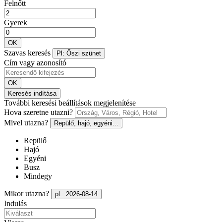
Felnőtt
Gyerek
OK
Szavas keresés
Pl: Őszi szünet
Cím vagy azonosító
OK
Keresés indítása
További keresési beállítások megjelenítése
Hova szeretne utazni?
Mivel utazna?
Repülő, hajó, egyéni...
Repülő
Hajó
Egyéni
Busz
Mindegy
Mikor utazna?
pl.: 2026-08-14
Indulás