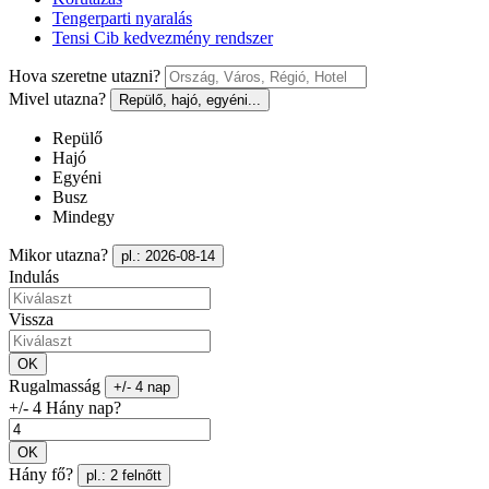
Tengerparti nyaralás
Tensi Cib kedvezmény rendszer
Hova szeretne utazni?
Mivel utazna?
Repülő, hajó, egyéni...
Repülő
Hajó
Egyéni
Busz
Mindegy
Mikor utazna?
pl.: 2026-08-14
Indulás
Vissza
OK
Rugalmasság
+/- 4 nap
+/- 4 Hány nap?
OK
Hány fő?
pl.: 2 felnőtt