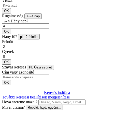
Vissza
OK
Rugalmasság
+/- 4 nap
+/- 4 Hány nap?
OK
Hány fő?
pl.: 2 felnőtt
Felnőtt
Gyerek
OK
Szavas keresés
Pl: Őszi szünet
Cím vagy azonosító
OK
Keresés indítása
További keresési beállítások megjelenítése
Hova szeretne utazni?
Mivel utazna?
Repülő, hajó, egyéni...