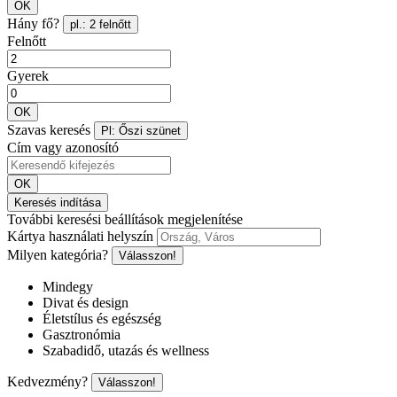
OK
Hány fő?
pl.: 2 felnőtt
Felnőtt
Gyerek
OK
Szavas keresés
Pl: Őszi szünet
Cím vagy azonosító
OK
Keresés indítása
További keresési beállítások megjelenítése
Kártya használati helyszín
Milyen kategória?
Válasszon!
Mindegy
Divat és design
Életstílus és egészség
Gasztronómia
Szabadidő, utazás és wellness
Kedvezmény?
Válasszon!