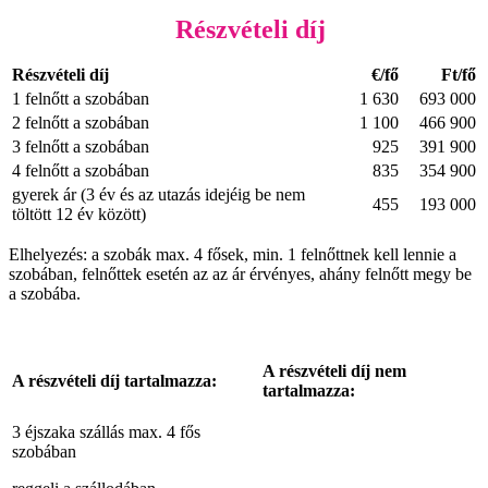
Részvételi díj
Részvételi díj
€/fő
Ft/fő
1 felnőtt a szobában
1 630
693 000
2 felnőtt a szobában
1 100
466 900
3 felnőtt a szobában
925
391 900
4 felnőtt a szobában
835
354 900
gyerek ár (3 év és az utazás idejéig be nem
455
193 000
töltött 12 év között)
Elhelyezés: a szobák max. 4 fősek, min. 1 felnőttnek kell lennie a
szobában, felnőttek esetén az az ár érvényes, ahány felnőtt megy be
a szobába.
A részvételi díj nem
A részvételi díj tartalmazza:
tartalmazza:
3 éjszaka szállás max. 4 fős
szobában