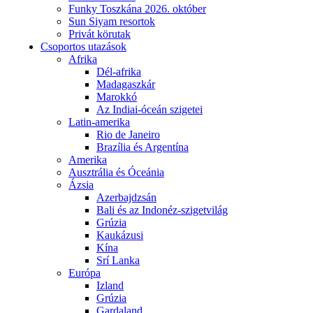
Funky Toszkána 2026. október
Sun Siyam resortok
Privát körutak
Csoportos utazások
Afrika
Dél-afrika
Madagaszkár
Marokkó
Az Indiai-óceán szigetei
Latin-amerika
Rio de Janeiro
Brazília és Argentína
Amerika
Ausztrália és Óceánia
Ázsia
Azerbajdzsán
Bali és az Indonéz-szigetvilág
Grúzia
Kaukázusi
Kína
Srí Lanka
Európa
Izland
Grúzia
Gardaland