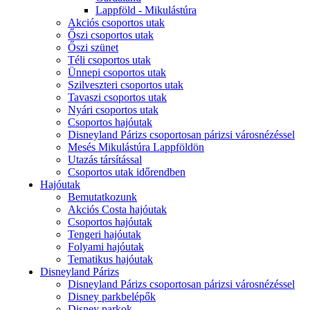
Lappföld - Mikulástúra
Akciós csoportos utak
Őszi csoportos utak
Őszi szünet
Téli csoportos utak
Ünnepi csoportos utak
Szilveszteri csoportos utak
Tavaszi csoportos utak
Nyári csoportos utak
Csoportos hajóutak
Disneyland Párizs csoportosan párizsi városnézéssel
Mesés Mikulástúra Lappföldön
Utazás társítással
Csoportos utak időrendben
Hajóutak
Bemutatkozunk
Akciós Costa hajóutak
Csoportos hajóutak
Tengeri hajóutak
Folyami hajóutak
Tematikus hajóutak
Disneyland Párizs
Disneyland Párizs csoportosan párizsi városnézéssel
Disney parkbelépők
Disney parkok