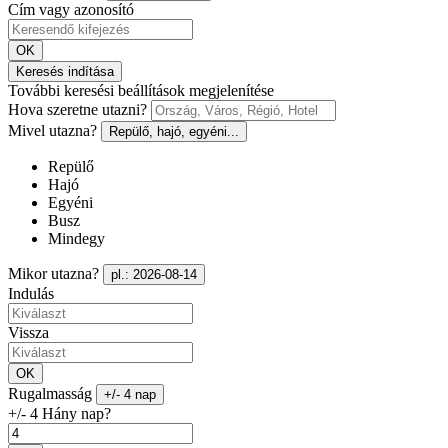
Cím vagy azonosító
OK
Keresés indítása
További keresési beállítások megjelenítése
Hova szeretne utazni?
Mivel utazna?
Repülő, hajó, egyéni...
Repülő
Hajó
Egyéni
Busz
Mindegy
Mikor utazna?
pl.: 2026-08-14
Indulás
Vissza
OK
Rugalmasság
+/- 4 nap
+/- 4 Hány nap?