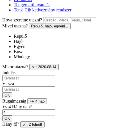
Tengerparti nyaralás
Tensi Cib kedvezmény rendszer
Hova szeretne utazni?
Mivel utazna?
Repülő, hajó, egyéni...
Repülő
Hajó
Egyéni
Busz
Mindegy
Mikor utazna?
pl.: 2026-08-14
Indulás
Vissza
OK
Rugalmasság
+/- 4 nap
+/- 4 Hány nap?
OK
Hány fő?
pl.: 2 felnőtt