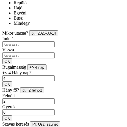
Repülő
Hajó
Egyéni
Busz
Mindegy
Mikor utazna?
pl.: 2026-08-14
Indulás
Vissza
OK
Rugalmasság
+/- 4 nap
+/- 4 Hány nap?
OK
Hány fő?
pl.: 2 felnőtt
Felnőtt
Gyerek
OK
Szavas keresés
Pl: Őszi szünet