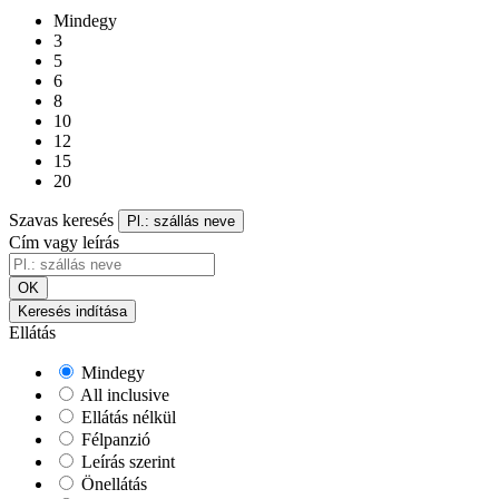
Mindegy
3
5
6
8
10
12
15
20
Szavas keresés
Pl.: szállás neve
Cím vagy leírás
OK
Keresés indítása
Ellátás
Mindegy
All inclusive
Ellátás nélkül
Félpanzió
Leírás szerint
Önellátás