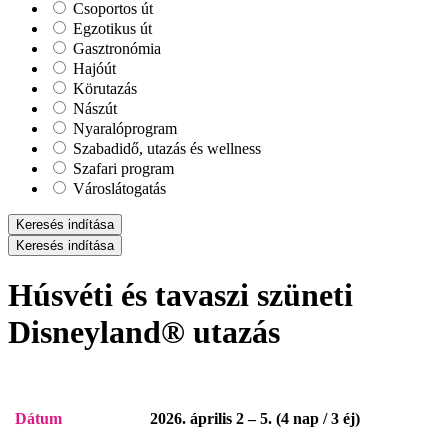
Csoportos út
Egzotikus út
Gasztronómia
Hajóút
Körutazás
Nászút
Nyaralóprogram
Szabadidő, utazás és wellness
Szafari program
Városlátogatás
Keresés indítása
Keresés indítása
Húsvéti és tavaszi szüneti
Disneyland® utazás
Dátum
2026. április 2 – 5. (4 nap / 3 éj)