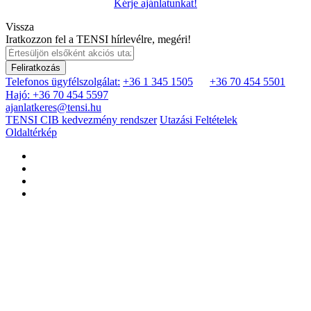
Kérje ajánlatunkat!
Vissza
Iratkozzon fel a TENSI hírlevélre, megéri!
Feliratkozás
Telefonos ügyfélszolgálat:
+36 1 345 1505
+36 70 454 5501
Hajó: +36 70 454 5597
ajanlatkeres@tensi.hu
TENSI CIB kedvezmény rendszer
Utazási Feltételek
Oldaltérkép