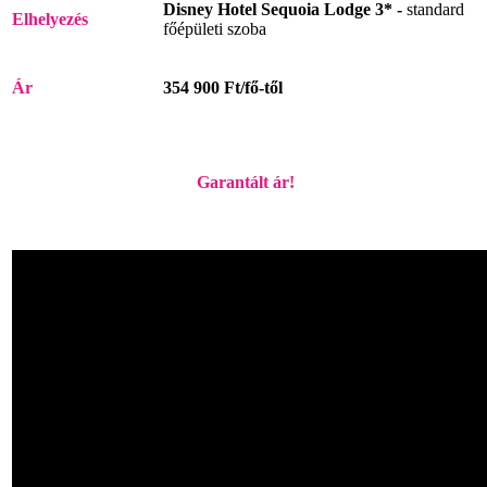
Disney Hotel Sequoia Lodge 3* -
standard
Elhelyezés
főépületi szoba
Ár
354 900 Ft/fő-től
Garantált ár!