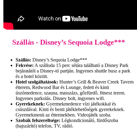
Szállás - Disney’s Sequoia Lodge***
Szállás:
Disney’s Sequoia Lodge***
Fekvése:
A szálloda 15 perc sétára található a Disney Park
bejáratától a Disney-tó partján. Ingyenes shuttle busz a park
és a hotel között.
Hotel szolgáltatások:
Hunter’s Grill & Beaver Creek Tavern
étterem, Redwood Bar és Lounge, fedett és kinti
úszómedence, szauna, masszázs, gőzfürdő, fitnesz terem.
Ingyenes parkolás. Disney bolt, ingyenes wifi.
Gyerekeknek:
Gyermekmedence vízi játékokkal és
csúszdával. Kinti és benti játéklehetőségek gyerekeknek.
Gyermekmenü az éttermekben. Videojáték szoba.
Szobák felszereltsége:
Légkondicionáló, fürdőszoba
(hajszárító) telefon, TV, rádió.