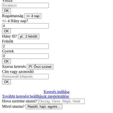
Vissza
OK
Rugalmasság
+/- 4 nap
+/- 4 Hány nap?
OK
Hány fő?
pl.: 2 felnőtt
Felnőtt
Gyerek
OK
Szavas keresés
Pl: Őszi szünet
Cím vagy azonosító
OK
Keresés indítása
További keresési beállítások megjelenítése
Hova szeretne utazni?
Mivel utazna?
Repülő, hajó, egyéni...