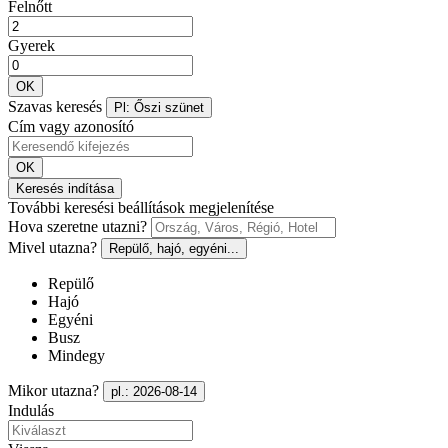
Felnőtt
Gyerek
OK
Szavas keresés
Pl: Őszi szünet
Cím vagy azonosító
OK
Keresés indítása
További keresési beállítások megjelenítése
Hova szeretne utazni?
Mivel utazna?
Repülő, hajó, egyéni...
Repülő
Hajó
Egyéni
Busz
Mindegy
Mikor utazna?
pl.: 2026-08-14
Indulás