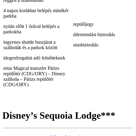
reggeli a szállodában
4 napos korlátlan belépés mindkét
parkba
repülőjegy
nyitás előtt 1 órával belépés a
parkokba
útlemondási biztosítás
ingyenes shuttle buszjárat a
utasbiztosítás
szállodák és a parkok között
idegenforgalmi adó felnőtteknek
retur Magical transzfer Párizs
repülőtér (CDG/ORY) – Disney
szálloda – Párizs repülőtér
(CDG/ORY)
Disney’s Sequoia Lodge***