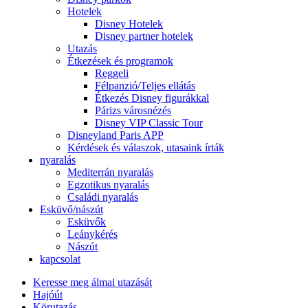
Hotelek
Disney Hotelek
Disney partner hotelek
Utazás
Étkezések és programok
Reggeli
Félpanzió/Teljes ellátás
Étkezés Disney figurákkal
Párizs városnézés
Disney VIP Classic Tour
Disneyland Paris APP
Kérdések és válaszok, utasaink írták
nyaralás
Mediterrán nyaralás
Egzotikus nyaralás
Családi nyaralás
Esküvő/nászút
Esküvők
Leánykérés
Nászút
kapcsolat
Keresse meg álmai utazását
Hajóút
Körutazás