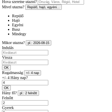
Hova szeretne utazni?
Mivel utazna?
Repülő, hajó, egyéni...
Repülő
Hajó
Egyéni
Busz
Mindegy
Mikor utazna?
pl.: 2026-08-15
Indulás
Vissza
OK
Rugalmasság
+/- 4 nap
+/- 4 Hány nap?
OK
Hány fő?
pl.: 2 felnőtt
Felnőtt
Gyerek