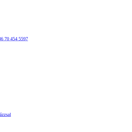
36 70 454 5597
ázzsal