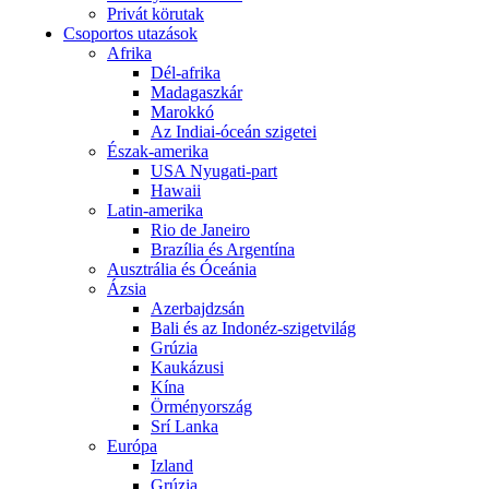
Privát körutak
Csoportos utazások
Afrika
Dél-afrika
Madagaszkár
Marokkó
Az Indiai-óceán szigetei
Észak-amerika
USA Nyugati-part
Hawaii
Latin-amerika
Rio de Janeiro
Brazília és Argentína
Ausztrália és Óceánia
Ázsia
Azerbajdzsán
Bali és az Indonéz-szigetvilág
Grúzia
Kaukázusi
Kína
Örményország
Srí Lanka
Európa
Izland
Grúzia