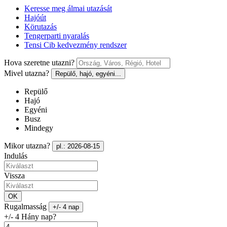
Keresse meg álmai utazását
Hajóút
Körutazás
Tengerparti nyaralás
Tensi Cib kedvezmény rendszer
Hova szeretne utazni?
Mivel utazna?
Repülő, hajó, egyéni...
Repülő
Hajó
Egyéni
Busz
Mindegy
Mikor utazna?
pl.: 2026-08-15
Indulás
Vissza
OK
Rugalmasság
+/- 4 nap
+/- 4 Hány nap?