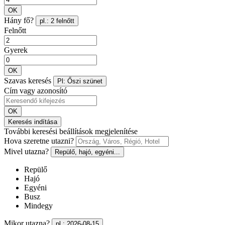
OK
Hány fő?
pl.: 2 felnőtt
Felnőtt
Gyerek
OK
Szavas keresés
Pl: Őszi szünet
Cím vagy azonosító
OK
Keresés indítása
További keresési beállítások megjelenítése
Hova szeretne utazni?
Mivel utazna?
Repülő, hajó, egyéni...
Repülő
Hajó
Egyéni
Busz
Mindegy
Mikor utazna?
pl.: 2026-08-15