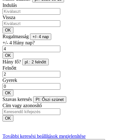
Indulás
Vissza
OK
Rugalmasság
+/- 4 nap
+/- 4 Hány nap?
OK
Hány fő?
pl.: 2 felnőtt
Felnőtt
Gyerek
OK
Szavas keresés
Pl: Őszi szünet
Cím vagy azonosító
OK
További keresési beállítások megjelenítése