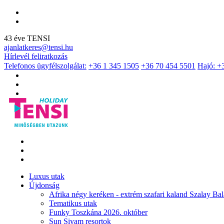
43 éve TENSI
ajanlatkeres@tensi.hu
Hírlevél feliratkozás
Telefonos ügyfélszolgálat:
+36 1 345 1505
+36 70 454 5501
Hajó: +
Luxus utak
Újdonság
Afrika négy keréken - extrém szafari kaland Szalay Bal
Tematikus utak
Funky Toszkána 2026. október
Sun Siyam resortok