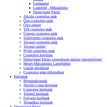
Gardaland
Lappföld - Mikulástúra
Disneyland Párizs
Akciós csoportos utak
Őszi csoportos utak
Őszi szünet
Téli csoportos utak
Ünnepi csoportos utak
Szilveszteri csoportos utak
Tavaszi csoportos utak
Tavaszi szünet
Nyári csoportos utak
Csoportos hajóutak
Disneyland Párizs csoportosan párizsi városnézéssel
Mesés Mikulástúra Lappföldön
Utazás társítással
Csoportos utak időrendben
Hajóutak
Bemutatkozunk
Akciós Costa hajóutak
Csoportos hajóutak
Tengeri hajóutak
Folyami hajóutak
Tematikus hajóutak
Disneyland Párizs