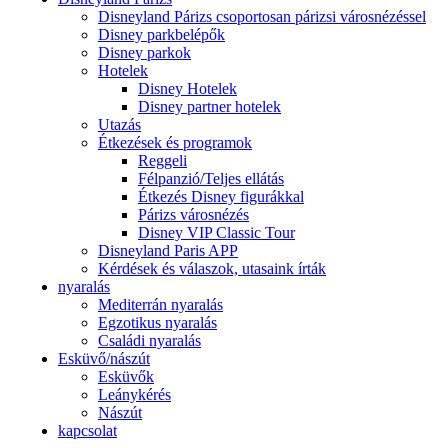
Disneyland Párizs csoportosan párizsi városnézéssel
Disney parkbelépők
Disney parkok
Hotelek
Disney Hotelek
Disney partner hotelek
Utazás
Étkezések és programok
Reggeli
Félpanzió/Teljes ellátás
Étkezés Disney figurákkal
Párizs városnézés
Disney VIP Classic Tour
Disneyland Paris APP
Kérdések és válaszok, utasaink írták
nyaralás
Mediterrán nyaralás
Egzotikus nyaralás
Családi nyaralás
Esküvő/nászút
Esküvők
Leánykérés
Nászút
kapcsolat