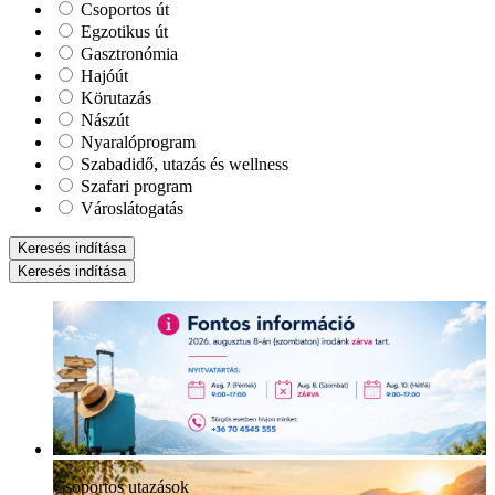
Csoportos út
Egzotikus út
Gasztronómia
Hajóút
Körutazás
Nászút
Nyaralóprogram
Szabadidő, utazás és wellness
Szafari program
Városlátogatás
Keresés indítása
Keresés indítása
Csoportos utazások