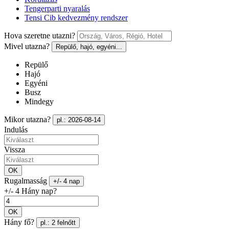
Tengerparti nyaralás
Tensi Cib kedvezmény rendszer
Hova szeretne utazni?
Mivel utazna?
Repülő, hajó, egyéni...
Repülő
Hajó
Egyéni
Busz
Mindegy
Mikor utazna?
pl.: 2026-08-14
Indulás
Vissza
OK
Rugalmasság
+/- 4 nap
+/- 4 Hány nap?
OK
Hány fő?
pl.: 2 felnőtt