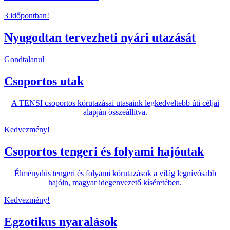
3 időpontban!
Nyugodtan tervezheti nyári utazását
Gondtalanul
Csoportos utak
A TENSI csoportos körutazásai utasaink legkedveltebb úti céljai
alapján összeállítva.
Kedvezmény!
Csoportos tengeri és folyami hajóutak
Élménydús tengeri és folyami körutazások a világ legnívósabb
hajóin, magyar idegenvezető kíséretében.
Kedvezmény!
Egzotikus nyaralások