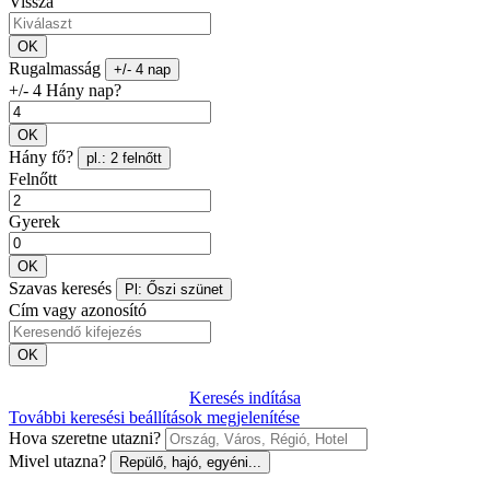
Vissza
OK
Rugalmasság
+/- 4 nap
+/- 4 Hány nap?
OK
Hány fő?
pl.: 2 felnőtt
Felnőtt
Gyerek
OK
Szavas keresés
Pl: Őszi szünet
Cím vagy azonosító
OK
Keresés indítása
További keresési beállítások megjelenítése
Hova szeretne utazni?
Mivel utazna?
Repülő, hajó, egyéni...