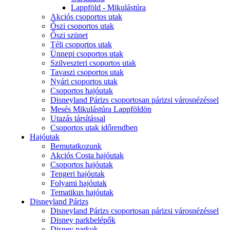
Lappföld - Mikulástúra
Akciós csoportos utak
Őszi csoportos utak
Őszi szünet
Téli csoportos utak
Ünnepi csoportos utak
Szilveszteri csoportos utak
Tavaszi csoportos utak
Nyári csoportos utak
Csoportos hajóutak
Disneyland Párizs csoportosan párizsi városnézéssel
Mesés Mikulástúra Lappföldön
Utazás társítással
Csoportos utak időrendben
Hajóutak
Bemutatkozunk
Akciós Costa hajóutak
Csoportos hajóutak
Tengeri hajóutak
Folyami hajóutak
Tematikus hajóutak
Disneyland Párizs
Disneyland Párizs csoportosan párizsi városnézéssel
Disney parkbelépők
Disney parkok