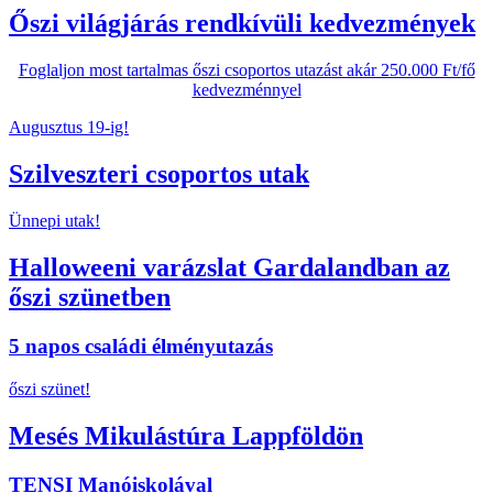
Őszi világjárás rendkívüli kedvezmények
Foglaljon most tartalmas őszi csoportos utazást akár 250.000 Ft/fő
kedvezménnyel
Augusztus 19-ig!
Szilveszteri csoportos utak
Ünnepi utak!
Halloweeni varázslat Gardalandban az
őszi szünetben
5 napos családi élményutazás
őszi szünet!
Mesés Mikulástúra Lappföldön
TENSI Manóiskolával