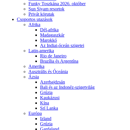
Funky Toszkána 2026. október
Sun Siyam resortok
Privát körutak
Csoportos utazások
Afrika
Dél-afrika
Madagaszkár
Marokkó
Az Indiai-óceán szigetei
Latin-amerika
Rio de Janeiro
Brazília és Argentína
Amerika
Ausztrális és Óceánia
Ázsia
Azerbajdzsán
Bali és az Indonéz-szigetvilág
Grúzia
Kaukázusi
Kína
Srí Lanka
Európa
Izland
Grúzia
Gardaland