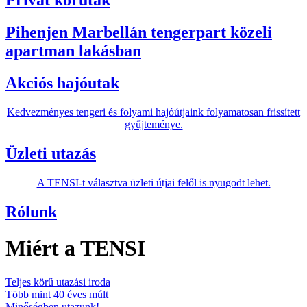
Privát körutak
Pihenjen Marbellán tengerpart közeli
apartman lakásban
Akciós hajóutak
Kedvezményes tengeri és folyami hajóútjaink folyamatosan frissített
gyűjteménye.
Üzleti utazás
A TENSI-t választva üzleti útjai felől is nyugodt lehet.
Rólunk
Miért a TENSI
Teljes körű utazási iroda
Több mint 40 éves múlt
Minőségben utazunk!