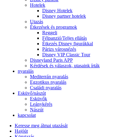
Hotelek
Disney Hotelek
Disney partner hotelek
Utazás
Étkezések és programok
Reggeli
Félpanzió/Teljes ellátás
Étkezés Disney figurákkal
Párizs városnézés
Disney VIP Classic Tour
Disneyland Paris APP
Kérdések és válaszok, utasaink írták
nyaralás
Mediterrán nyaralás
Egzotikus nyaralás
Családi nyaralás
Esküvő/nászút
Esküvők
Leánykérés
Nászút
kapcsolat
Keresse meg álmai utazását
Hajóút
Körutazás