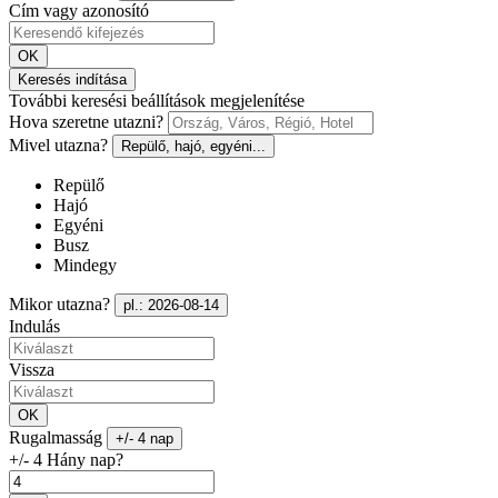
Cím vagy azonosító
OK
Keresés indítása
További keresési beállítások megjelenítése
Hova szeretne utazni?
Mivel utazna?
Repülő, hajó, egyéni...
Repülő
Hajó
Egyéni
Busz
Mindegy
Mikor utazna?
pl.: 2026-08-14
Indulás
Vissza
OK
Rugalmasság
+/- 4 nap
+/- 4 Hány nap?