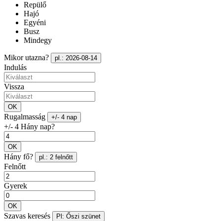
Repülő
Hajó
Egyéni
Busz
Mindegy
Mikor utazna?
pl.: 2026-08-14
Indulás
Vissza
OK
Rugalmasság
+/- 4 nap
+/- 4 Hány nap?
OK
Hány fő?
pl.: 2 felnőtt
Felnőtt
Gyerek
OK
Szavas keresés
Pl: Őszi szünet