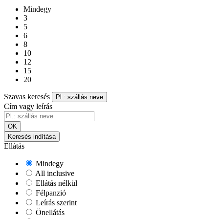
Mindegy
3
5
6
8
10
12
15
20
Szavas keresés
Pl.: szállás neve
Cím vagy leírás
OK
Keresés indítása
Ellátás
Mindegy
All inclusive
Ellátás nélkül
Félpanzió
Leírás szerint
Önellátás