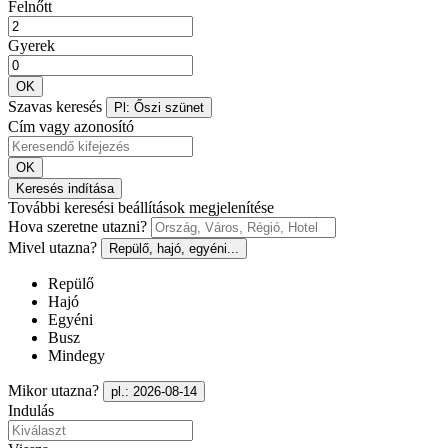
Felnőtt
Gyerek
OK
Szavas keresés
Pl: Őszi szünet
Cím vagy azonosító
OK
Keresés indítása
További keresési beállítások megjelenítése
Hova szeretne utazni?
Mivel utazna?
Repülő, hajó, egyéni...
Repülő
Hajó
Egyéni
Busz
Mindegy
Mikor utazna?
pl.: 2026-08-14
Indulás