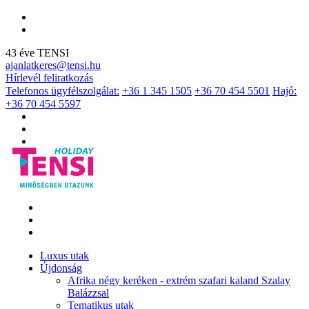
43 éve TENSI
ajanlatkeres@tensi.hu
Hírlevél feliratkozás
Telefonos ügyfélszolgálat:
+36 1 345 1505
+36 70 454 5501
Hajó:
+36 70 454 5597
Luxus utak
Újdonság
Afrika négy keréken - extrém szafari kaland Szalay
Balázzsal
Tematikus utak