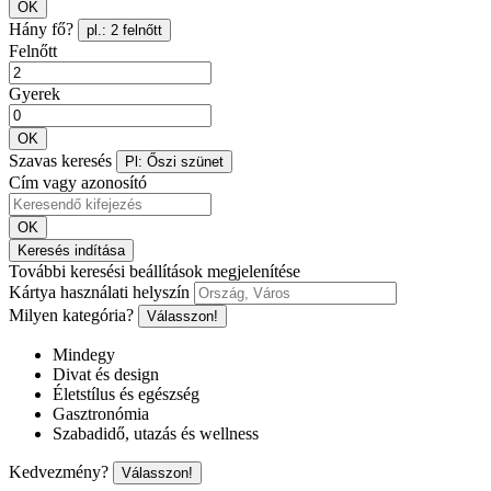
OK
Hány fő?
pl.: 2 felnőtt
Felnőtt
Gyerek
OK
Szavas keresés
Pl: Őszi szünet
Cím vagy azonosító
OK
Keresés indítása
További keresési beállítások megjelenítése
Kártya használati helyszín
Milyen kategória?
Válasszon!
Mindegy
Divat és design
Életstílus és egészség
Gasztronómia
Szabadidő, utazás és wellness
Kedvezmény?
Válasszon!