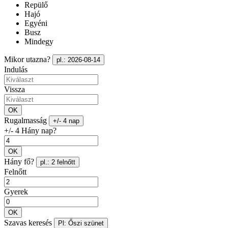
Repülő
Hajó
Egyéni
Busz
Mindegy
Mikor utazna?
pl.: 2026-08-14
Indulás
Vissza
OK
Rugalmasság
+/- 4 nap
+/- 4 Hány nap?
OK
Hány fő?
pl.: 2 felnőtt
Felnőtt
Gyerek
OK
Szavas keresés
Pl: Őszi szünet