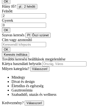
OK
Hány fő?
pl.: 2 felnőtt
Felnőtt
Gyerek
OK
Szavas keresés
Pl: Őszi szünet
Cím vagy azonosító
OK
Keresés indítása
További keresési beállítások megjelenítése
Kártya használati helyszín
Milyen kategória?
Válasszon!
Mindegy
Divat és design
Életstílus és egészség
Gasztronómia
Szabadidő, utazás és wellness
Kedvezmény?
Válasszon!