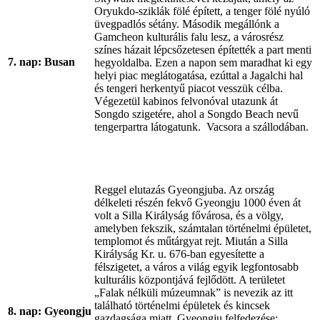
Oryukdo-sziklák fölé épített, a tenger fölé nyúló
üvegpadlós sétány. Második megállónk a
Gamcheon kulturális falu lesz, a városrész
színes házait lépcsőzetesen építették a part menti
7. nap: Busan
hegyoldalba. Ezen a napon sem maradhat ki egy
helyi piac meglátogatása, ezúttal a Jagalchi hal
és tengeri herkentyű piacot vesszük célba.
Végezetül kabinos felvonóval utazunk át
Songdo szigetére, ahol a Songdo Beach nevű
tengerpartra látogatunk. Vacsora a szállodában.
Reggel elutazás Gyeongjuba. Az ország
délkeleti részén fekvő Gyeongju 1000 éven át
volt a Silla Királyság fővárosa, és a völgy,
amelyben fekszik, számtalan történelmi épületet,
templomot és műtárgyat rejt. Miután a Silla
Királyság Kr. u. 676-ban egyesítette a
félszigetet, a város a világ egyik legfontosabb
kulturális központjává fejlődött. A területet
„Falak nélküli múzeumnak” is nevezik az itt
található történelmi épületek és kincsek
8. nap: Gyeongju
gazdagsága miatt. Gyeongju felfedezése: