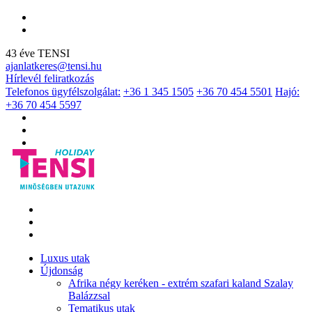
43 éve TENSI
ajanlatkeres@tensi.hu
Hírlevél feliratkozás
Telefonos ügyfélszolgálat:
+36 1 345 1505
+36 70 454 5501
Hajó:
+36 70 454 5597
Luxus utak
Újdonság
Afrika négy keréken - extrém szafari kaland Szalay
Balázzsal
Tematikus utak