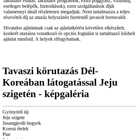
fakultatív ellátás, fakultatív programok, extra poggyász, vízumdíj,
esetleges belépők, biztosítások), ezen szolgáltatások díját
valamennyi útnál részletesen megadjuk. Nem tartalmazza a teljes
részvételi díj az utazás helyszínén fizetendő javasolt borravalót.
Hivatalos ajánlatnak csak az ajánlatkérést követően elkészített,
konkrét utazásra vonatkozó és opciós foglalást is tartalmazó írásbeli
ajánlat minősül. A helyek elfogyhatnak.
Tavaszi körutazás Dél-
Koreában látogatással Jeju
szigetén - képgaléria
Gyönyörű táj
Jeju szigete
Jusangjeolli hegyek
Koreai ételek
Piac