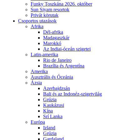
Funky Toszkána 2026. október
Sun Siyam resortok
Privát körutak
Csoportos utazások
Afrika
Dél-afrika
Madagaszkár
Marokkó
Az Indiai-óceán szigetei
Latin-amerika
Rio de Janeiro
Brazília és Argentína
Amerika
Ausztrális és Óceánia
Ázsia
Azerbajdzsán
Bali és az Indonéz-szigetvilág
Grúzia
Kaukázusi
Kína
Srí Lanka
Európa
Izland
Grúzia
Gardaland