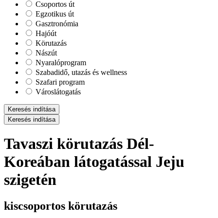
Csoportos út
Egzotikus út
Gasztronómia
Hajóút
Körutazás
Nászút
Nyaralóprogram
Szabadidő, utazás és wellness
Szafari program
Városlátogatás
Keresés indítása
Keresés indítása
Tavaszi körutazás Dél-
Koreában látogatással Jeju
szigetén
kiscsoportos körutazás