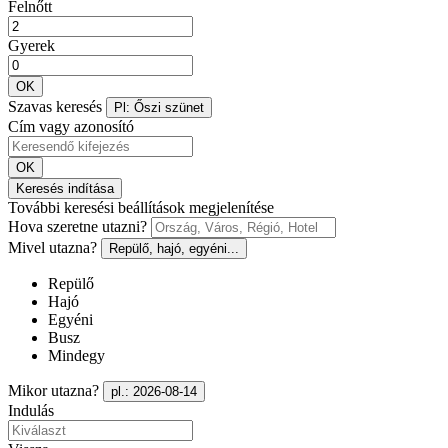
Felnőtt
Gyerek
OK
Szavas keresés
Pl: Őszi szünet
Cím vagy azonosító
OK
Keresés indítása
További keresési beállítások megjelenítése
Hova szeretne utazni?
Mivel utazna?
Repülő, hajó, egyéni...
Repülő
Hajó
Egyéni
Busz
Mindegy
Mikor utazna?
pl.: 2026-08-14
Indulás