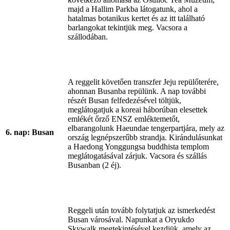
majd a Hallim Parkba látogatunk, ahol a
hatalmas botanikus kertet és az itt található
barlangokat tekintjük meg. Vacsora a
szállodában.
A reggelit követően transzfer Jeju repülőterére,
ahonnan Busanba repülünk. A nap további
részét Busan felfedezésével töltjük,
meglátogatjuk a koreai háborúban elesettek
emlékét őrző ENSZ emléktemetőt,
elbarangolunk Haeundae tengerpartjára, mely az
6. nap: Busan
ország legnépszerűbb strandja. Kirándulásunkat
a Haedong Yonggungsa buddhista templom
meglátogatásával zárjuk. Vacsora és szállás
Busanban (2 éj).
Reggeli után tovább folytatjuk az ismerkedést
Busan városával. Napunkat a Oryukdo
Skywalk megtekintésével kezdjük, amely az