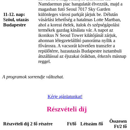
Namdaemun piac hangulatát élvezzük, majd a
magasban futó Seoul 7017 Sky Garden
11-12. nap:
különleges városi parkját járjuk be. Délután
Szöul, utazás
vásárlási lehetőség a hatalmas Lotte Martban,
Budapestre
ahol a koreai ételek, italok és szépségápolási
termékek gazdag kínálata vár. A napot az
ikonikus N Seoul Tower kilátójánál zárjuk,
ahonnan lélegzetelállító panoráma nyílik a
fővárosra. A vacsorát követően transzfer a
repülőtérre, hazautazás Budapestre isztambuli
átszállással az éjszakai órákban, érkezés másnap
reggel.
A programok sorrendje változhat.
Kérje ajánlatunkat!
Részvételi díj
Összesen
Részvételi díj 2 fő részére
Ft/fő
Létszám /fő
Ft/2 fő