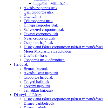
Lappföld - Mikulástúra
Akciós csoportos utak
Őszi csoportos utak
Őszi szünet
Téli csoportos utak
Ünnepi csoportos utak
Szilveszteri csoportos utak
Tavaszi csoportos utak
Nyári csoportos utak
Csoportos hajóutak
Disneyland Párizs csoportosan párizsi városnézéssel
Mesés Mikulástúra Lappföldön
Utazás társítással
Csoportos utak időrendben
Hajóutak
Bemutatkozunk
Akciós Costa hajóutak
Csoportos hajóutak
Tengeri hajóutak
Folyami hajóutak
Tematikus hajóutak
Disneyland Párizs
Disneyland Párizs csoportosan párizsi városnézéssel
Disney parkbelépők
Disney parkok