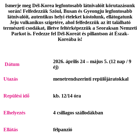
Ismerje meg Dél-Korea legfontosabb látnivalóit körutazásunk
során! Felfedezzük Szöul, Busan és Gyeongju legfontosabb
látnivalóit, autentikus helyi ételeket kóstolunk, ellátogatunk
Jeju vulkanikus szigetére, ahol felfedezzük az itt található
természeti csodákat, illetve feltérképezzük a Seoraksan Nemzeti
Parkot is. Fedezze fel Dél-Koreát és pillantson át Észak-
Koreába is!
2026. április 24 – május 5. (12 nap / 9
Dátum
éj)
Utazás
menetrendszerinti repülőjáratokkal
Repülési idő
kb. 12/14 óra
Elhelyezés
4 csillagos szállodákban
Ellátás
félpanzió