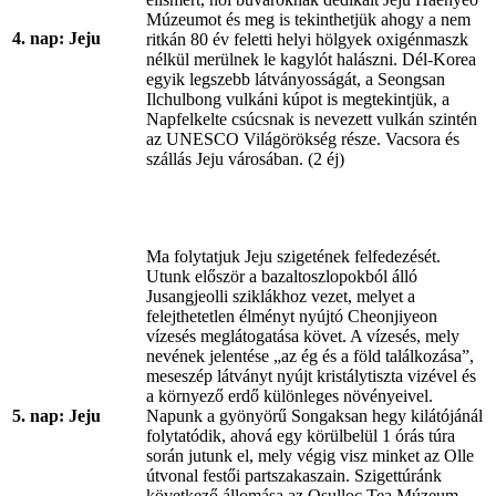
Múzeumot és meg is tekinthetjük ahogy a nem
4. nap: Jeju
ritkán 80 év feletti helyi hölgyek oxigénmaszk
nélkül merülnek le kagylót halászni. Dél-Korea
egyik legszebb látványosságát, a Seongsan
Ilchulbong vulkáni kúpot is megtekintjük, a
Napfelkelte csúcsnak is nevezett vulkán szintén
az UNESCO Világörökség része. Vacsora és
szállás Jeju városában. (2 éj)
Ma folytatjuk Jeju szigetének felfedezését.
Utunk először a bazaltoszlopokból álló
Jusangjeolli sziklákhoz vezet, melyet a
felejthetetlen élményt nyújtó Cheonjiyeon
vízesés meglátogatása követ. A vízesés, mely
nevének jelentése „az ég és a föld találkozása”,
meseszép látványt nyújt kristálytiszta vizével és
a környező erdő különleges növényeivel.
5. nap: Jeju
Napunk a gyönyörű Songaksan hegy kilátójánál
folytatódik, ahová egy körülbelül 1 órás túra
során jutunk el, mely végig visz minket az Olle
útvonal festői partszakaszain. Szigettúránk
következő állomása az Osulloc Tea Múzeum,