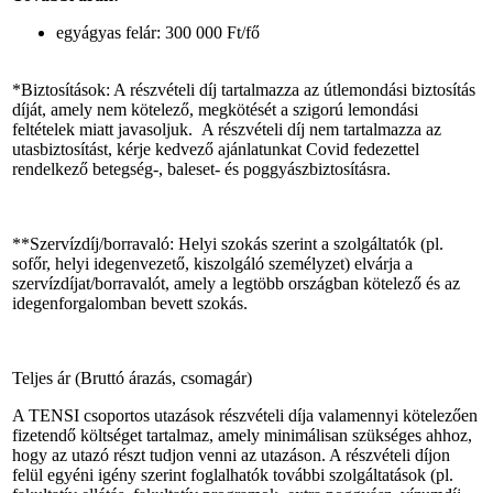
egyágyas felár: 300 000 Ft/fő
*Biztosítások: A részvételi díj tartalmazza az útlemondási biztosítás
díját, amely nem kötelező, megkötését a szigorú lemondási
feltételek miatt javasoljuk. A részvételi díj nem tartalmazza az
utasbiztosítást, kérje kedvező ajánlatunkat Covid fedezettel
rendelkező betegség-, baleset- és poggyászbiztosításra.
**Szervízdíj/borravaló: Helyi szokás szerint a szolgáltatók (pl.
sofőr, helyi idegenvezető, kiszolgáló személyzet) elvárja a
szervízdíjat/borravalót, amely a legtöbb országban kötelező és az
idegenforgalomban bevett szokás.
Teljes ár (Bruttó árazás, csomagár)
A TENSI csoportos utazások részvételi díja valamennyi kötelezően
fizetendő költséget tartalmaz, amely minimálisan szükséges ahhoz,
hogy az utazó részt tudjon venni az utazáson. A részvételi díjon
felül egyéni igény szerint foglalhatók további szolgáltatások (pl.