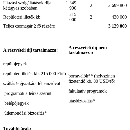
Utazási szolgáltatások díja
1 349
2
2 699 800
kétágyas szobában
900
215
Repülőtéri illeték kb.
2
430 000
000
Teljes csomagár 2 fő részére
3 129 800
A részvételi díj nem
A részvételi díj tartalmazza:
tartalmazza:
repülőjegyek
repülőtéri illeték kb. 215 000 Ft/fő
borravalók** (helyszínen
fizetendő kb. 80 USD/fő)
szállás 9 éjszakára félpanzióval
fakultatív programok
programok a leírás szerint
utasbiztosítás*
belépőjegyek
útlemondási biztosítás*
További árak: