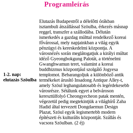
Programleírás
Elutazás Budapestről a délelőtti órákban
isztambuli átszállással Szöulba, érkezés másnap
reggel, transzfer a szállodába. Délután
ismerkedés a gazdag múlttal rendelkező koreai
fővárossal, mely napjainkban a világ egyik
pénzügyi és kereskedelmi központja. A
városnézés során meglátogatjuk a királyi múltat
idéző Gyeongbokgung Palotát, a történelmi
Gwanghwamun teret, valamint a koreai
buddhizmus központjául szolgáló Jogyesa
1-2. nap:
templomot. Bebarangoljuk a különböző antik
elutazás Szöulba
termékeket árusító Insadong Antique Alley-t,
amely Szöul leghangulatosabb és legérdekesebb
városrésze. Sétálunk egyet a belvároson
keresztülfolyó Cheongyecheon patak mentén,
végezetül pedig megtekintjük a világhírű Zaha
Hadid által tervezett Dongdaemun Design
Plazat, Szöul egyik legismertebb modern
építészeti és kulturális központját. Szállás és
vacsora Szöulban. (2 éj)