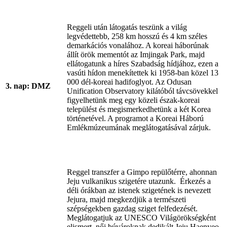
Reggeli után látogatás teszünk a világ
legvédettebb, 258 km hosszú és 4 km széles
demarkációs vonalához. A koreai háborúnak
állít örök mementót az Imjingak Park, majd
ellátogatunk a híres Szabadság hídjához, ezen a
vasúti hídon menekítettek ki 1958-ban közel 13
000 dél-koreai hadifoglyot. Az Odusan
3. nap: DMZ
Unification Observatory kilátóból távcsövekkel
figyelhetünk meg egy közeli észak-koreai
települést és megismerkedhetünk a két Korea
történetével. A programot a Koreai Háború
Emlékmúzeumának meglátogatásával zárjuk.
Reggel transzfer a Gimpo repülőtérre, ahonnan
Jeju vulkanikus szigetére utazunk. Érkezés a
déli órákban az istenek szigetének is nevezett
Jejura, majd megkezdjük a természeti
szépségekben gazdag sziget felfedezését.
Meglátogatjuk az UNESCO Világörökségként
elismert, női búvároknak dedikált Jeju Haenyeo