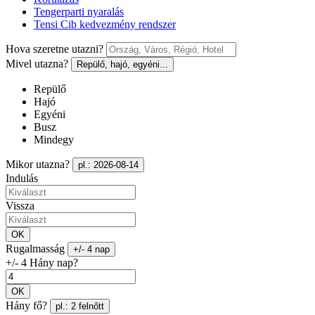
Tengerparti nyaralás
Tensi Cib kedvezmény rendszer
Hova szeretne utazni?
Mivel utazna?
Repülő, hajó, egyéni...
Repülő
Hajó
Egyéni
Busz
Mindegy
Mikor utazna?
pl.: 2026-08-14
Indulás
Vissza
OK
Rugalmasság
+/- 4 nap
+/- 4 Hány nap?
OK
Hány fő?
pl.: 2 felnőtt