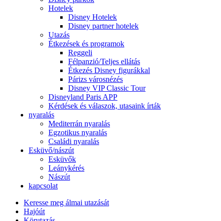
Hotelek
Disney Hotelek
Disney partner hotelek
Utazás
Étkezések és programok
Reggeli
Félpanzió/Teljes ellátás
Étkezés Disney figurákkal
Párizs városnézés
Disney VIP Classic Tour
Disneyland Paris APP
Kérdések és válaszok, utasaink írták
nyaralás
Mediterrán nyaralás
Egzotikus nyaralás
Családi nyaralás
Esküvő/nászút
Esküvők
Leánykérés
Nászút
kapcsolat
Keresse meg álmai utazását
Hajóút
Körutazás