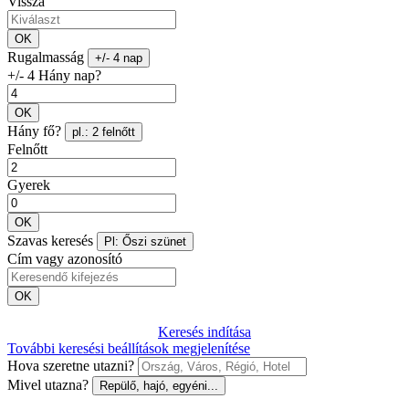
Vissza
OK
Rugalmasság
+/- 4 nap
+/- 4 Hány nap?
OK
Hány fő?
pl.: 2 felnőtt
Felnőtt
Gyerek
OK
Szavas keresés
Pl: Őszi szünet
Cím vagy azonosító
OK
Keresés indítása
További keresési beállítások megjelenítése
Hova szeretne utazni?
Mivel utazna?
Repülő, hajó, egyéni...