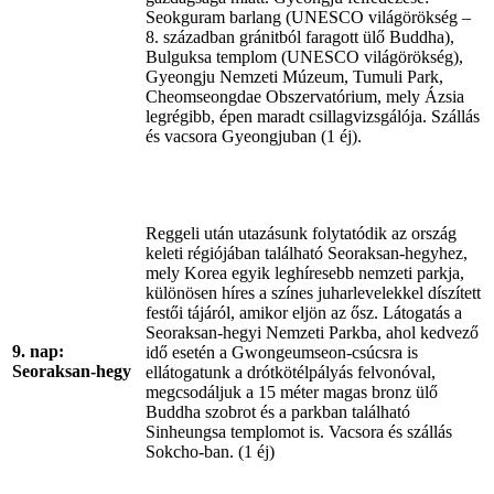
Seokguram barlang (UNESCO világörökség –
8. században gránitból faragott ülő Buddha),
Bulguksa templom (UNESCO világörökség),
Gyeongju Nemzeti Múzeum, Tumuli Park,
Cheomseongdae Obszervatórium, mely Ázsia
legrégibb, épen maradt csillagvizsgálója. Szállás
és vacsora Gyeongjuban (1 éj).
Reggeli után utazásunk folytatódik az ország
keleti régiójában található Seoraksan-hegyhez,
mely Korea egyik leghíresebb nemzeti parkja,
különösen híres a színes juharlevelekkel díszített
festői tájáról, amikor eljön az ősz. Látogatás a
Seoraksan-hegyi Nemzeti Parkba, ahol kedvező
9. nap:
idő esetén a Gwongeumseon-csúcsra is
Seoraksan-hegy
ellátogatunk a drótkötélpályás felvonóval,
megcsodáljuk a 15 méter magas bronz ülő
Buddha szobrot és a parkban található
Sinheungsa templomot is. Vacsora és szállás
Sokcho-ban. (1 éj)