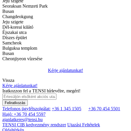
Jeju szigete
Seoraksan Nemzeti Park
Busan
Changdeokgung
Jeju szigete
Dél-koreai kilátó
Éjszakai utca
Díszes épület
Samcheok
Bulguksa templom
Busan
Cheonjiyeon vízesése
Kérje ajánlatunkat!
Vissza
Kérje ajánlatunkat!
Iratkozzon fel a TENSI hírlevélre, megéri!
Feliratkozás
Telefonos ügyfélszolgálat:
+36 1 345 1505
+36 70 454 5501
Hajó: +36 70 454 5597
ajanlatkeres@tensi.hu
TENSI CIB kedvezmény rendszer
Utazási Feltételek
Oldaltérkép