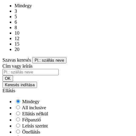
Mindegy
3
5
6
8
10
12
15
20
Szavas keresés
Pl.: szállás neve
Cím vagy leírás
OK
Keresés indítása
Ellátás
Mindegy
All inclusive
Ellátás nélkül
Félpanzió
Leírás szerint
Önellátás