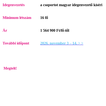
Idegenvezetés
a csoportot magyar idegenvezető kíséri
Minimum
létszám
16 fő
Ár
1 564 900 Ft/fő-től
További időpont
2026. november 3 – 14. > >
Megtelt!