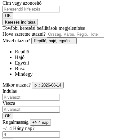
Cím vagy azonosító
OK
Keresés indítása
További keresési beállítások megjelenítése
Hova szeretne utazni?
Mivel utazna?
Repülő, hajó, egyéni...
Repülő
Hajó
Egyéni
Busz
Mindegy
Mikor utazna?
pl.: 2026-08-14
Indulás
Vissza
OK
Rugalmasság
+/- 4 nap
+/- 4 Hány nap?