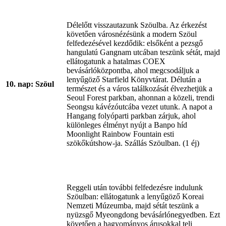
Délelőtt visszautazunk Szöulba. Az érkezést
követően városnézésünk a modern Szöul
felfedezésével kezdődik: elsőként a pezsgő
hangulatú Gangnam utcában teszünk sétát, majd
ellátogatunk a hatalmas COEX
bevásárlóközpontba, ahol megcsodáljuk a
lenyűgöző Starfield Könyvtárat. Délután a
10. nap: Szöul
természet és a város találkozását élvezhetjük a
Seoul Forest parkban, ahonnan a közeli, trendi
Seongsu kávézóutcába vezet utunk. A napot a
Hangang folyóparti parkban zárjuk, ahol
különleges élményt nyújt a Banpo híd
Moonlight Rainbow Fountain esti
szökőkútshow-ja. Szállás Szöulban. (1 éj)
Reggeli után további felfedezésre indulunk
Szöulban: ellátogatunk a lenyűgöző Koreai
Nemzeti Múzeumba, majd sétát teszünk a
nyüzsgő Myeongdong bevásárlónegyedben. Ezt
követően a hagyományos árusokkal teli