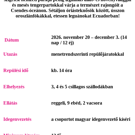
és mesés tengerpartokkal várja a természet rajongóit a
Csendes-óceánon. Sétáljon óriásteknősök között, ússzon
oroszlánfókákkal, etessen leguánokat Ecuadorban!
2026. november 20 – december 3. (14
Dátum
nap / 12 éj)
Utazás
menetrendszerinti repülőjáratokkal
Repülési idő
kb. 14 óra
Elhelyezés
3, 4 és 5 csillagos szállodákban
Ellátás
reggeli, 9 ebéd, 2 vacsora
Idegenvezetés
a csoportot magyar idegenvezető kíséri