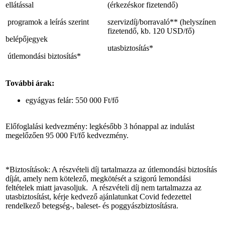
ellátással
(érkezéskor fizetendő)
programok a leírás szerint
szervizdíj/borravaló** (helyszínen
fizetendő, kb. 120 USD/fő)
belépőjegyek
utasbiztosítás*
útlemondási biztosítás*
További árak:
egyágyas felár: 550 000 Ft/fő
Előfoglalási kedvezmény: legkésőbb 3 hónappal az indulást
megelőzően 95 000 Ft/fő kedvezmény.
*Biztosítások: A részvételi díj tartalmazza az útlemondási biztosítás
díját, amely nem kötelező, megkötését a szigorú lemondási
feltételek miatt javasoljuk. A részvételi díj nem tartalmazza az
utasbiztosítást, kérje kedvező ajánlatunkat Covid fedezettel
rendelkező betegség-, baleset- és poggyászbiztosításra.