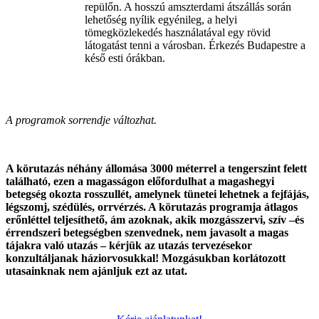
repülőn. A hosszú amszterdami átszállás során
lehetőség nyílik egyénileg, a helyi
tömegközlekedés használatával egy rövid
látogatást tenni a városban. Érkezés Budapestre a
késő esti órákban.
A programok sorrendje változhat.
A körutazás néhány állomása 3000 méterrel a tengerszint felett
található, ezen a magasságon előfordulhat a magashegyi
betegség okozta rosszullét, amelynek tünetei lehetnek a fejfájás,
légszomj, szédülés, orrvérzés. A körutazás programja átlagos
erőnléttel teljesíthető, ám azoknak, akik mozgásszervi, szív –és
érrendszeri betegségben szenvednek, nem javasolt a magas
tájakra való utazás – kérjük az utazás tervezésekor
konzultáljanak háziorvosukkal! Mozgásukban korlátozott
utasainknak nem ajánljuk ezt az utat.