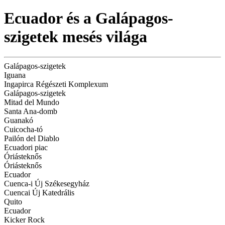
Ecuador és a Galápagos-
szigetek mesés világa
Galápagos-szigetek
Iguana
Ingapirca Régészeti Komplexum
Galápagos-szigetek
Mitad del Mundo
Santa Ana-domb
Guanakó
Cuicocha-tó
Pailón del Diablo
Ecuadori piac
Óriásteknős
Óriásteknős
Ecuador
Cuenca-i Új Székesegyház
Cuencai Új Katedrális
Quito
Ecuador
Kicker Rock