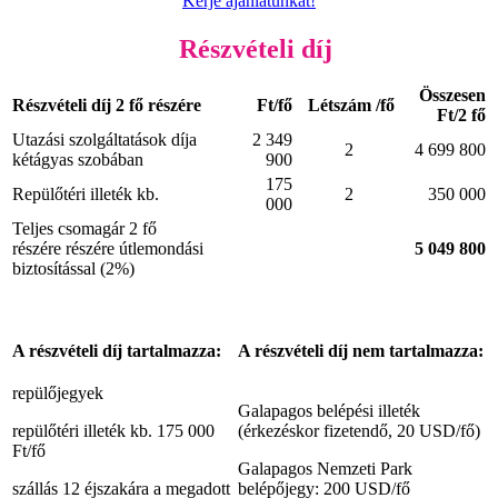
Kérje ajánlatunkat!
Részvételi díj
Összesen
Részvételi díj 2 fő részére
Ft/fő
Létszám /fő
Ft/2 fő
Utazási szolgáltatások díja
2 349
2
4 699 800
kétágyas szobában
900
175
Repülőtéri illeték kb.
2
350 000
000
Teljes csomagár 2 fő
részére részére útlemondási
5 049 800
biztosítással (2%)
A részvételi díj tartalmazza:
A részvételi díj nem tartalmazza:
repülőjegyek
Galapagos belépési illeték
repülőtéri illeték kb. 175 000
(érkezéskor fizetendő, 20 USD/fő)
Ft/fő
Galapagos Nemzeti Park
szállás 12 éjszakára a megadott
belépőjegy: 200 USD/fő