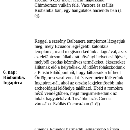
Chimborazo vulkán felé. Vacsora és szállás
Riobamba-ban, egy hangulatos hacienda-ban (1
éj).
Reggel a szerény Balbanera templomot látogatjuk
meg, mely Ecuador legrégebbi katolikus
temploma, majd megismerkedünk a taguával, azaz
az elefántcsont állatbarát növényi helyettesítőjével,
melyből csodás kézműves termékeket, ékszereket
állítanak elő a helybéliek. Jó időért fohászkodunk
6. nap:
a Pitishi kilátópontnál, hogy láthassuk a hírhedt
Riobamba,
Ördög orra vasútvonalat. 3 ezer méter fölé érünk
Ingapirca
Ingapirca-nál, ahol az ország legjelentősebb inka
archeológiai lelőhelye található. Ebéd a romokra
néző vendéglőben, majd megismerkedünk az
inkák hagyatékával. Továbbutazás Cuenca
városába. Szállás Cuenca-ban (1 éj).
Cuenca Ecuador harmadik legnagyobb városa,