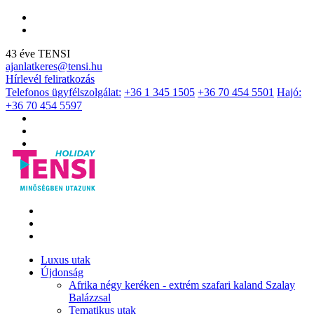
43 éve TENSI
ajanlatkeres@tensi.hu
Hírlevél feliratkozás
Telefonos ügyfélszolgálat:
+36 1 345 1505
+36 70 454 5501
Hajó:
+36 70 454 5597
Luxus utak
Újdonság
Afrika négy keréken - extrém szafari kaland Szalay
Balázzsal
Tematikus utak