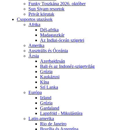
Funky Toszkána 2026. október
Sun Siyam resortok
Privát körutak
Csoportos utazások
Afrika
Dél-afrika
Madagaszkár
Az Indiai-óceán szigetei
Amerika
Ausztrális és Óceánia
Ázsia
Azerbajdzsán
Bali és az Indonéz-szigetvilág
Grúzia
Kaukázusi
Kína
Srí Lanka
Európa
Izland
Grúzia
Gardaland
Lappföld - Mikulástúra
Latin-amerika
Rio de Janeiro
Brazília és Argentína