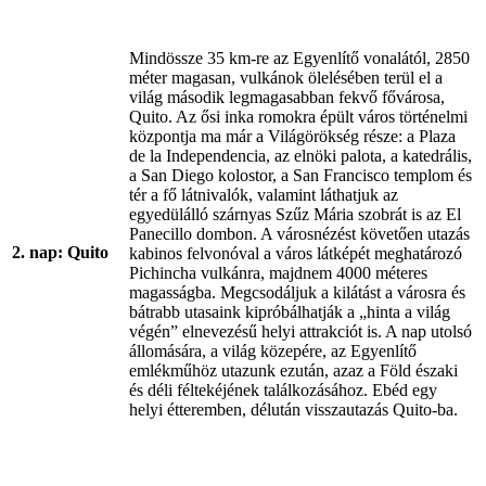
Mindössze 35 km-re az Egyenlítő vonalától, 2850
méter magasan, vulkánok ölelésében terül el a
világ második legmagasabban fekvő fővárosa,
Quito. Az ősi inka romokra épült város történelmi
központja ma már a Világörökség része: a Plaza
de la Independencia, az elnöki palota, a katedrális,
a San Diego kolostor, a San Francisco templom és
tér a fő látnivalók, valamint láthatjuk az
egyedülálló szárnyas Szűz Mária szobrát is az El
Panecillo dombon. A városnézést követően utazás
2. nap: Quito
kabinos felvonóval a város látképét meghatározó
Pichincha vulkánra, majdnem 4000 méteres
magasságba. Megcsodáljuk a kilátást a városra és
bátrabb utasaink kipróbálhatják a „hinta a világ
végén” elnevezésű helyi attrakciót is. A nap utolsó
állomására, a világ közepére, az Egyenlítő
emlékműhöz utazunk ezután, azaz a Föld északi
és déli féltekéjének találkozásához. Ebéd egy
helyi étteremben, délután visszautazás Quito-ba.