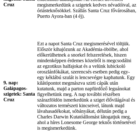
Cruz
megismerkedünk a szigetek kedves névadóival, az
óriásteknősökkel. Szállás Santa Cruz fővárosában,
Puerto Ayora-ban (4 éj).
Ezt a napot Santa Cruz megismerésével töltjük.
Először kihajózunk az Akadémia-öbölbe, ahol
előkerülhetnek a snorkel felszerelések, hiszen
mindenképpen érdemes közelről is megcsodálni
az egzotikus halfajokat és a velünk lubickoló
oroszlánfókákat, szerencsés esetben pedig egy-
egy kéklábú szulát is lencsevégre kaphatunk. Egy
9. nap:
kilátópontot megmászva szirti cápák után
Galápagos-
kutatunk, majd a parton napfürdőző leguánokat
szigetek: Santa
figyelhetünk meg. A nap további részében
Cruz
szárazföldön ismerkedünk a sziget élővilágával és
változatos természeti kincseivel, látunk majd
lávahasadékokat, sóbányákat, délután pedig a
Charles Darwin Kutatóállomást látogatjuk meg,
ahol a híres Lonesome George teknős történetével
is megismerkedünk.