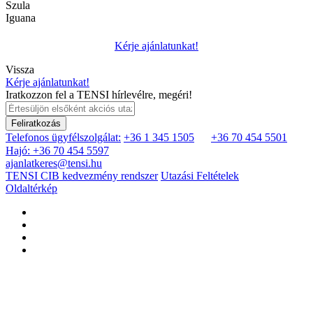
Szula
Iguana
Kérje ajánlatunkat!
Vissza
Kérje ajánlatunkat!
Iratkozzon fel a TENSI hírlevélre, megéri!
Feliratkozás
Telefonos ügyfélszolgálat:
+36 1 345 1505
+36 70 454 5501
Hajó: +36 70 454 5597
ajanlatkeres@tensi.hu
TENSI CIB kedvezmény rendszer
Utazási Feltételek
Oldaltérkép