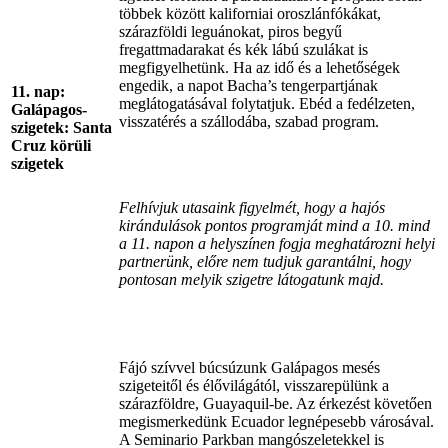
többek között kaliforniai oroszlánfókákat,
szárazföldi leguánokat, piros begyű
fregattmadarakat és kék lábú szulákat is
megfigyelhetünk. Ha az idő és a lehetőségek
engedik, a napot Bacha’s tengerpartjának
11. nap:
meglátogatásával folytatjuk. Ebéd a fedélzeten,
Galápagos-
visszatérés a szállodába, szabad program.
szigetek: Santa
Cruz körüli
szigetek
Felhívjuk utasaink figyelmét, hogy a hajós
kirándulások pontos programját mind a 10. mind
a 11. napon a helyszínen fogja meghatározni helyi
partnerünk, előre nem tudjuk garantálni, hogy
pontosan melyik szigetre látogatunk majd.
Fájó szívvel búcsúzunk Galápagos mesés
szigeteitől és élővilágától, visszarepülünk a
szárazföldre, Guayaquil-be. Az érkezést követően
megismerkedünk Ecuador legnépesebb városával.
A Seminario Parkban mangószeletekkel is