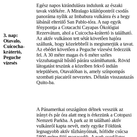
Egész napos kirándulásra indulunk az északi
tavak vidékére. A Miralago kilátópontról csodás
panoráma nyílik az Imbabura vulkánra és a hegy
lábánál elterülő San Pablo-tóra. A nap egyik
fénypontja a Cotacachi Cayapas Ökológiai
Rezervátum, ahol a Cuicocha-krátertó is található.
3. nap:
Az aktív vulkánon tett sétát követően hajóra
Otavalo,
szállunk, hogy közelebbről is megismerjük a tavat.
Cuicocha-
Az ebédet követően a Peguche vízesést fedezzük
krátertó,
fel. A 30 méter magas és 6 méter széles
Peguche
vízzuhatagnál hűsítő párára számíthatunk. Rövid
vízesés
látogatást teszünk a közelben fekvő indián
településen, Otavalóban is, amely színpompás
szombati piacairól nevezetes. Délután visszautazás
Quito-ba.
A Pánamerikai országúton délnek vesszük az
irányt és pár óra alatt meg is érkezünk a Cotopaxi
Nemzeti Parkba. A park az itt található aktív
vulkánról kapta nevét, mely egyike Földünk
legnagyobb aktív tűzhányóinak, hófödte csúcsa
5800 méter fölé magasodik. A park csodálatos