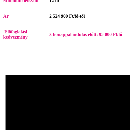
Minimum
létszám
12 fő
Ár
2 524 900 Ft/fő-től
Előfoglalási
3 hónappal indulás előtt: 95 000 Ft/fő
kedvezmény