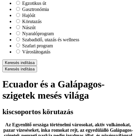
Egzotikus út
Gasztronómia
Hajóút
Körutazás
Nászút
Nyaralóprogram
Szabadidő, utazás és wellness
Szafari program
Városlátogatás
Keresés indítása
Keresés indítása
Ecuador és a Galápagos-
szigetek mesés világa
kiscsoportos körutazás
Az Egyenlítő országa történelmi városokat, aktív vulkánokat,
pazar vízeséseket, inka romokat rejt, az egyedülálló Galápagos-
szigetek nemzeti parkja pedig izgalmas állat- és növényvilággal