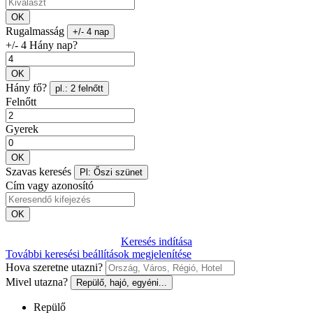
OK
Rugalmasság
+/- 4 nap
+/- 4 Hány nap?
OK
Hány fő?
pl.: 2 felnőtt
Felnőtt
Gyerek
OK
Szavas keresés
Pl: Őszi szünet
Cím vagy azonosító
OK
Keresés indítása
További keresési beállítások megjelenítése
Hova szeretne utazni?
Mivel utazna?
Repülő, hajó, egyéni...
Repülő