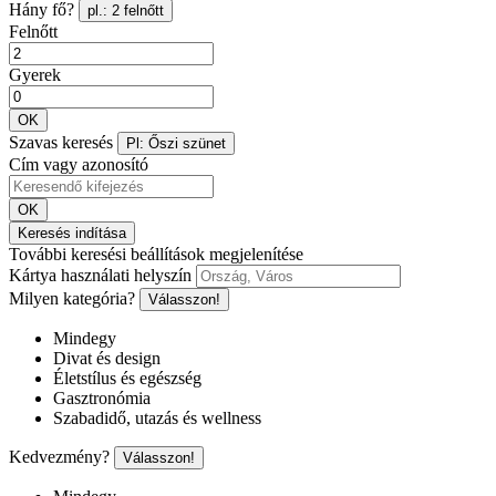
Hány fő?
pl.: 2 felnőtt
Felnőtt
Gyerek
OK
Szavas keresés
Pl: Őszi szünet
Cím vagy azonosító
OK
Keresés indítása
További keresési beállítások megjelenítése
Kártya használati helyszín
Milyen kategória?
Válasszon!
Mindegy
Divat és design
Életstílus és egészség
Gasztronómia
Szabadidő, utazás és wellness
Kedvezmény?
Válasszon!