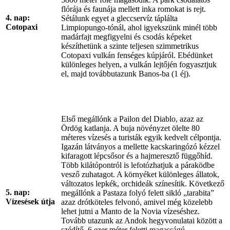
flórája és faunája mellett inka romokat is rejt.
4. nap:
Sétálunk egyet a gleccservíz táplálta
Cotopaxi
Limpiopungo-tónál, ahol igyekszünk minél több
madárfajt megfigyelni és csodás képeket
készíthetünk a szinte teljesen szimmetrikus
Cotopaxi vulkán fenséges kúpjáról. Ebédünket
különleges helyen, a vulkán lejtőjén fogyasztjuk
el, majd továbbutazunk Banos-ba (1 éj).
Első megállónk a Pailon del Diablo, azaz az
Ördög katlanja. A buja növényzet ölelte 80
méteres vízesés a turisták egyik kedvelt célpontja.
Igazán látványos a mellette kacskaringózó kézzel
kifaragott lépcsősor és a hajmeresztő függőhíd.
Több kilátópontról is lefotózhatjuk a páraködbe
vesző zuhatagot. A környéket különleges állatok,
változatos lepkék, orchideák színesítik. Következő
5. nap:
megállónk a Pastaza folyó felett sikló „tarabita”
Vízesések útja
azaz drótköteles felvonó, amivel még közelebb
lehet jutni a Manto de la Novia vízeséshez.
Tovább utazunk az Andok hegyvonulatai között a
szédítő, 6 ezer méter feletti magasságú