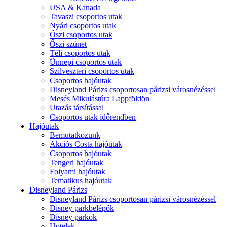
USA & Kanada
Tavaszi csoportos utak
Nyári csoportos utak
Őszi csoportos utak
Őszi szünet
Téli csoportos utak
Ünnepi csoportos utak
Szilveszteri csoportos utak
Csoportos hajóutak
Disneyland Párizs csoportosan párizsi városnézéssel
Mesés Mikulástúra Lappföldön
Utazás társítással
Csoportos utak időrendben
Hajóutak
Bemutatkozunk
Akciós Costa hajóutak
Csoportos hajóutak
Tengeri hajóutak
Folyami hajóutak
Tematikus hajóutak
Disneyland Párizs
Disneyland Párizs csoportosan párizsi városnézéssel
Disney parkbelépők
Disney parkok
Hotelek