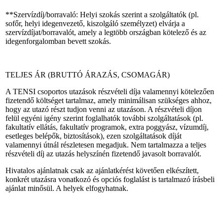
**Szervízdíj/borravaló: Helyi szokás szerint a szolgáltatók (pl.
sofőr, helyi idegenvezető, kiszolgáló személyzet) elvárja a
szervízdíjat/borravalót, amely a legtöbb országban kötelező és az
idegenforgalomban bevett szokás.
TELJES ÁR (BRUTTÓ ÁRAZÁS, CSOMAGÁR)
A TENSI csoportos utazások részvételi díja valamennyi kötelezően
fizetendő költséget tartalmaz, amely minimálisan szükséges ahhoz,
hogy az utazó részt tudjon venni az utazáson. A részvételi díjon
felül egyéni igény szerint foglalhatók további szolgáltatások (pl.
fakultatív ellátás, fakultatív programok, extra poggyász, vízumdíj,
esetleges belépők, biztosítások), ezen szolgáltatások díját
valamennyi útnál részletesen megadjuk. Nem tartalmazza a teljes
részvételi díj az utazás helyszínén fizetendő javasolt borravalót.
Hivatalos ajánlatnak csak az ajánlatkérést követően elkészített,
konkrét utazásra vonatkozó és opciós foglalást is tartalmazó írásbeli
ajánlat minősül. A helyek elfogyhatnak.