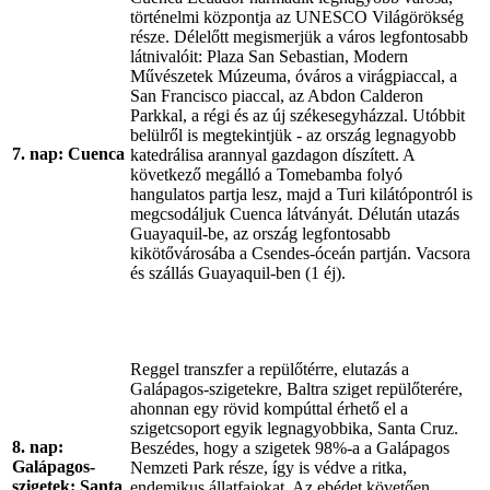
történelmi központja az UNESCO Világörökség
része. Délelőtt megismerjük a város legfontosabb
látnivalóit: Plaza San Sebastian, Modern
Művészetek Múzeuma, óváros a virágpiaccal, a
San Francisco piaccal, az Abdon Calderon
Parkkal, a régi és az új székesegyházzal. Utóbbit
belülről is megtekintjük - az ország legnagyobb
7. nap: Cuenca
katedrálisa arannyal gazdagon díszített. A
következő megálló a Tomebamba folyó
hangulatos partja lesz, majd a Turi kilátópontról is
megcsodáljuk Cuenca látványát. Délután utazás
Guayaquil-be, az ország legfontosabb
kikötővárosába a Csendes-óceán partján. Vacsora
és szállás Guayaquil-ben (1 éj).
Reggel transzfer a repülőtérre, elutazás a
Galápagos-szigetekre, Baltra sziget repülőterére,
ahonnan egy rövid kompúttal érhető el a
szigetcsoport egyik legnagyobbika, Santa Cruz.
8. nap:
Beszédes, hogy a szigetek 98%-a a Galápagos
Galápagos-
Nemzeti Park része, így is védve a ritka,
szigetek: Santa
endemikus állatfajokat. Az ebédet követően