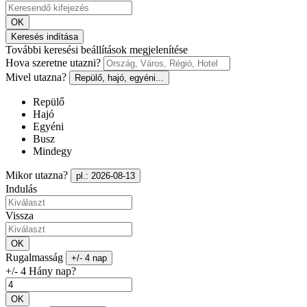
OK
Keresés indítása
További keresési beállítások megjelenítése
Hova szeretne utazni?
Mivel utazna?
Repülő, hajó, egyéni...
Repülő
Hajó
Egyéni
Busz
Mindegy
Mikor utazna?
pl.: 2026-08-13
Indulás
Vissza
OK
Rugalmasság
+/- 4 nap
+/- 4 Hány nap?
OK