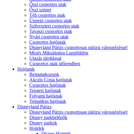
Őszi csoportos utak
Őszi szünet
Téli csoportos utak
Ünnepi csoportos utak
Szilveszteri csoportos utak
Tavaszi csoportos utak
Nyári csoportos utak
Csoportos hajóutak
Disneyland Párizs csoportosan párizsi városnézéssel
Mesés Mikulástúra Lappföldön
Utazás társítással
Csoportos utak időrendben
Hajóutak
Bemutatkozunk
Akciós Costa hajóutak
Csoportos hajóutak
Tengeri hajóutak
Folyami hajóutak
Tematikus hajóutak
Disneyland Párizs
Disneyland Párizs csoportosan párizsi városnézéssel
Disney parkbelépők
Disney parkok
Hotelek
Disney Hotelek