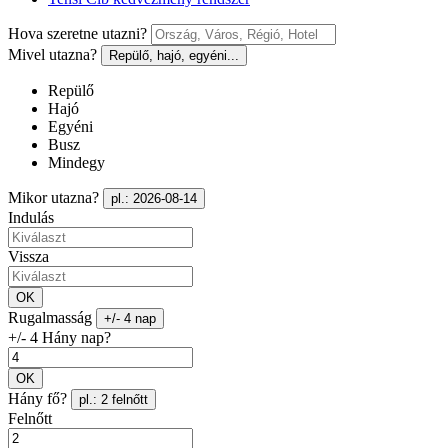
Hova szeretne utazni?
Mivel utazna?
Repülő, hajó, egyéni...
Repülő
Hajó
Egyéni
Busz
Mindegy
Mikor utazna?
pl.: 2026-08-14
Indulás
Vissza
OK
Rugalmasság
+/- 4 nap
+/- 4 Hány nap?
OK
Hány fő?
pl.: 2 felnőtt
Felnőtt