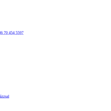
36 70 454 5597
ázzsal