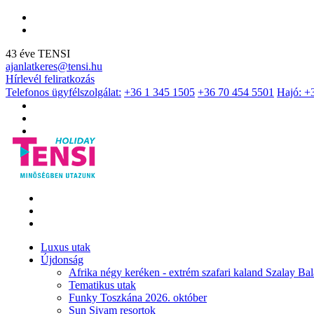
43 éve TENSI
ajanlatkeres@tensi.hu
Hírlevél feliratkozás
Telefonos ügyfélszolgálat:
+36 1 345 1505
+36 70 454 5501
Hajó: +
Luxus utak
Újdonság
Afrika négy keréken - extrém szafari kaland Szalay Bal
Tematikus utak
Funky Toszkána 2026. október
Sun Siyam resortok