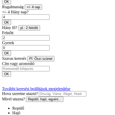
OK
Rugalmasság
+/- 4 nap
+/- 4 Hány nap?
OK
Hány fő?
pl.: 2 felnőtt
Felnőtt
Gyerek
OK
Szavas keresés
Pl: Őszi szünet
Cím vagy azonosító
OK
További keresési beállítások megjelenítése
Hova szeretne utazni?
Mivel utazna?
Repülő, hajó, egyéni...
Repülő
Hajó