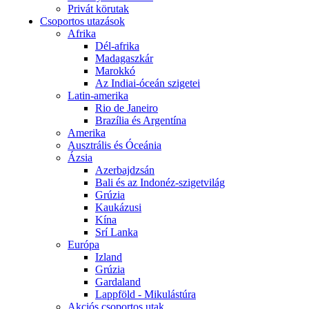
Privát körutak
Csoportos utazások
Afrika
Dél-afrika
Madagaszkár
Marokkó
Az Indiai-óceán szigetei
Latin-amerika
Rio de Janeiro
Brazília és Argentína
Amerika
Ausztrális és Óceánia
Ázsia
Azerbajdzsán
Bali és az Indonéz-szigetvilág
Grúzia
Kaukázusi
Kína
Srí Lanka
Európa
Izland
Grúzia
Gardaland
Lappföld - Mikulástúra
Akciós csoportos utak