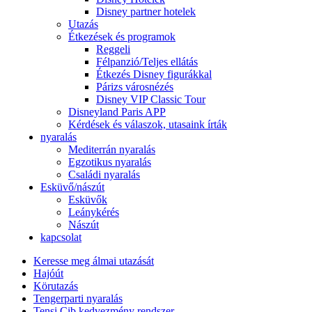
Disney partner hotelek
Utazás
Étkezések és programok
Reggeli
Félpanzió/Teljes ellátás
Étkezés Disney figurákkal
Párizs városnézés
Disney VIP Classic Tour
Disneyland Paris APP
Kérdések és válaszok, utasaink írták
nyaralás
Mediterrán nyaralás
Egzotikus nyaralás
Családi nyaralás
Esküvő/nászút
Esküvők
Leánykérés
Nászút
kapcsolat
Keresse meg álmai utazását
Hajóút
Körutazás
Tengerparti nyaralás
Tensi Cib kedvezmény rendszer