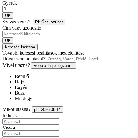
Gyerek
OK
Szavas keresés
Pl: Őszi szünet
Cím vagy azonosító
OK
Keresés indítása
További keresési beállítások megjelenítése
Hova szeretne utazni?
Mivel utazna?
Repülő, hajó, egyéni...
Repülő
Hajó
Egyéni
Busz
Mindegy
Mikor utazna?
pl.: 2026-08-14
Indulás
Vissza