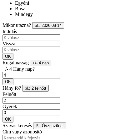
Egyéni
Busz
Mindegy
Mikor utazna?
pl.: 2026-08-14
Indulás
Vissza
OK
Rugalmasság
+/- 4 nap
+/- 4 Hány nap?
OK
Hány fő?
pl.: 2 felnőtt
Felnőtt
Gyerek
OK
Szavas keresés
Pl: Őszi szünet
Cím vagy azonosító