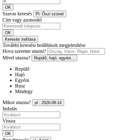
OK
Szavas keresés
Pl: Őszi szünet
Cím vagy azonosító
OK
Keresés indítása
További keresési beállítások megjelenítése
Hova szeretne utazni?
Mivel utazna?
Repülő, hajó, egyéni...
Repülő
Hajó
Egyéni
Busz
Mindegy
Mikor utazna?
pl.: 2026-08-14
Indulás
Vissza
OK
Rugalmasság