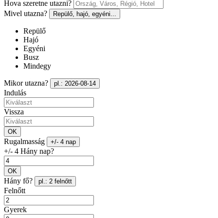
Hova szeretne utazni?
Mivel utazna?
Repülő, hajó, egyéni...
Repülő
Hajó
Egyéni
Busz
Mindegy
Mikor utazna?
pl.: 2026-08-14
Indulás
Vissza
OK
Rugalmasság
+/- 4 nap
+/- 4 Hány nap?
OK
Hány fő?
pl.: 2 felnőtt
Felnőtt
Gyerek