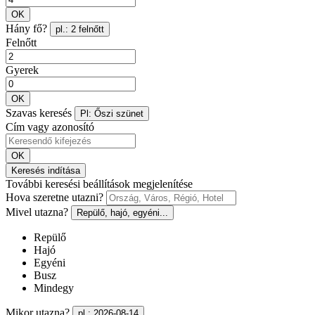
OK
Hány fő?
pl.: 2 felnőtt
Felnőtt
Gyerek
OK
Szavas keresés
Pl: Őszi szünet
Cím vagy azonosító
OK
Keresés indítása
További keresési beállítások megjelenítése
Hova szeretne utazni?
Mivel utazna?
Repülő, hajó, egyéni...
Repülő
Hajó
Egyéni
Busz
Mindegy
Mikor utazna?
pl.: 2026-08-14