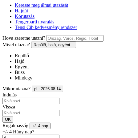
Keresse meg álmai utazását
Hajóút
Körutazás
Tengerparti nyaralás
Tensi Cib kedvezmény rendszer
Hova szeretne utazni?
Mivel utazna?
Repülő, hajó, egyéni...
Repülő
Hajó
Egyéni
Busz
Mindegy
Mikor utazna?
pl.: 2026-08-14
Indulás
Vissza
OK
Rugalmasság
+/- 4 nap
+/- 4 Hány nap?