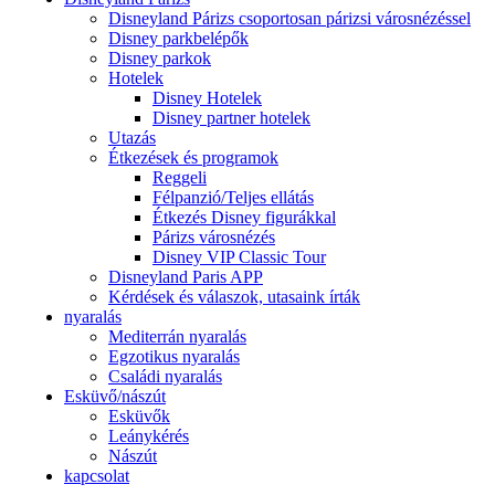
Disneyland Párizs csoportosan párizsi városnézéssel
Disney parkbelépők
Disney parkok
Hotelek
Disney Hotelek
Disney partner hotelek
Utazás
Étkezések és programok
Reggeli
Félpanzió/Teljes ellátás
Étkezés Disney figurákkal
Párizs városnézés
Disney VIP Classic Tour
Disneyland Paris APP
Kérdések és válaszok, utasaink írták
nyaralás
Mediterrán nyaralás
Egzotikus nyaralás
Családi nyaralás
Esküvő/nászút
Esküvők
Leánykérés
Nászút
kapcsolat