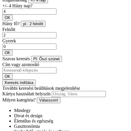
+/- 4 nap
+/- 4 Hány nap?
OK
Hány fő?
pl.: 2 felnőtt
Felnőtt
Gyerek
OK
Szavas keresés
Pl: Őszi szünet
Cím vagy azonosító
OK
Keresés indítása
További keresési beállítások megjelenítése
Kártya használati helyszín
Milyen kategória?
Válasszon!
Mindegy
Divat és design
Életstílus és egészség
Gasztronómia