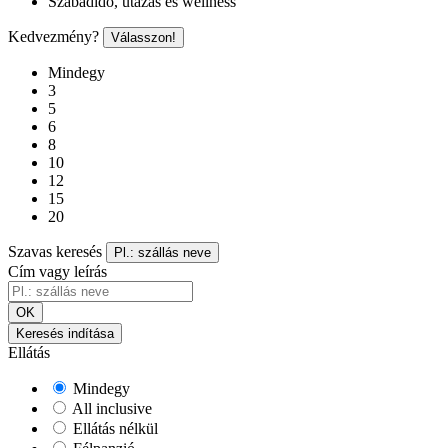
Szabadidő, utazás és wellness
Kedvezmény?
Válasszon!
Mindegy
3
5
6
8
10
12
15
20
Szavas keresés
Pl.: szállás neve
Cím vagy leírás
OK
Keresés indítása
Ellátás
Mindegy
All inclusive
Ellátás nélkül