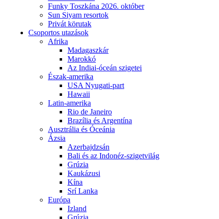
Funky Toszkána 2026. október
Sun Siyam resortok
Privát körutak
Csoportos utazások
Afrika
Madagaszkár
Marokkó
Az Indiai-óceán szigetei
Észak-amerika
USA Nyugati-part
Hawaii
Latin-amerika
Rio de Janeiro
Brazília és Argentína
Ausztrália és Óceánia
Ázsia
Azerbajdzsán
Bali és az Indonéz-szigetvilág
Grúzia
Kaukázusi
Kína
Srí Lanka
Európa
Izland
Grúzia