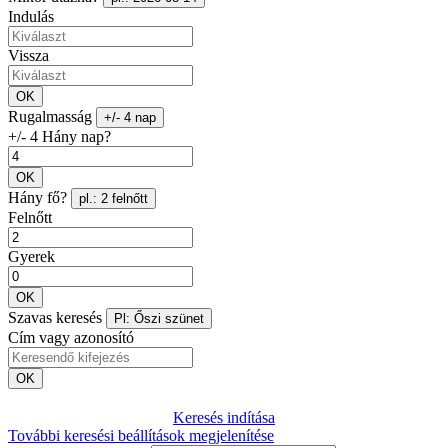
Indulás
Vissza
OK
Rugalmasság
+/- 4 nap
+/- 4 Hány nap?
OK
Hány fő?
pl.: 2 felnőtt
Felnőtt
Gyerek
OK
Szavas keresés
Pl: Őszi szünet
Cím vagy azonosító
OK
Keresés indítása
További keresési beállítások megjelenítése