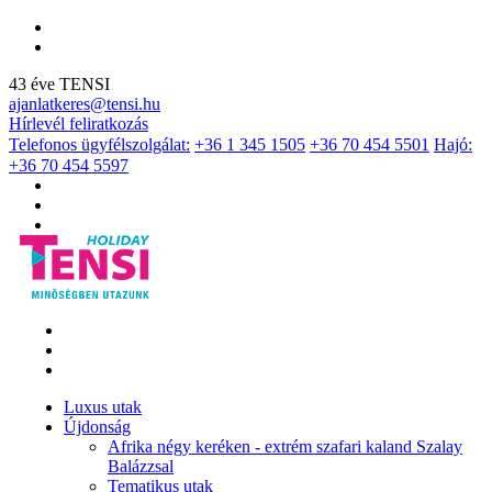
43 éve TENSI
ajanlatkeres@tensi.hu
Hírlevél feliratkozás
Telefonos ügyfélszolgálat:
+36 1 345 1505
+36 70 454 5501
Hajó:
+36 70 454 5597
Luxus utak
Újdonság
Afrika négy keréken - extrém szafari kaland Szalay
Balázzsal
Tematikus utak