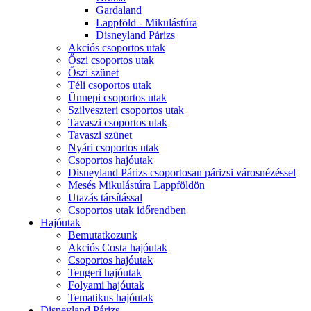
Gardaland
Lappföld - Mikulástúra
Disneyland Párizs
Akciós csoportos utak
Őszi csoportos utak
Őszi szünet
Téli csoportos utak
Ünnepi csoportos utak
Szilveszteri csoportos utak
Tavaszi csoportos utak
Tavaszi szünet
Nyári csoportos utak
Csoportos hajóutak
Disneyland Párizs csoportosan párizsi városnézéssel
Mesés Mikulástúra Lappföldön
Utazás társítással
Csoportos utak időrendben
Hajóutak
Bemutatkozunk
Akciós Costa hajóutak
Csoportos hajóutak
Tengeri hajóutak
Folyami hajóutak
Tematikus hajóutak
Disneyland Párizs