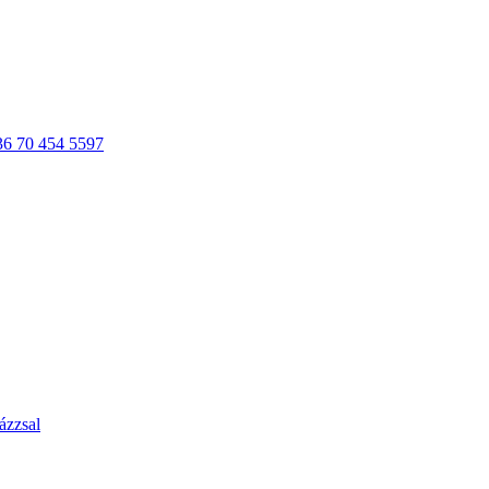
36 70 454 5597
ázzsal