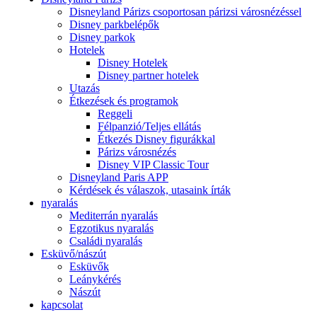
Disneyland Párizs csoportosan párizsi városnézéssel
Disney parkbelépők
Disney parkok
Hotelek
Disney Hotelek
Disney partner hotelek
Utazás
Étkezések és programok
Reggeli
Félpanzió/Teljes ellátás
Étkezés Disney figurákkal
Párizs városnézés
Disney VIP Classic Tour
Disneyland Paris APP
Kérdések és válaszok, utasaink írták
nyaralás
Mediterrán nyaralás
Egzotikus nyaralás
Családi nyaralás
Esküvő/nászút
Esküvők
Leánykérés
Nászút
kapcsolat