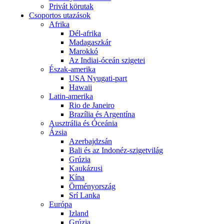
Privát körutak
Csoportos utazások
Afrika
Dél-afrika
Madagaszkár
Marokkó
Az Indiai-óceán szigetei
Észak-amerika
USA Nyugati-part
Hawaii
Latin-amerika
Rio de Janeiro
Brazília és Argentína
Ausztrália és Óceánia
Ázsia
Azerbajdzsán
Bali és az Indonéz-szigetvilág
Grúzia
Kaukázusi
Kína
Örményország
Srí Lanka
Európa
Izland
Grúzia