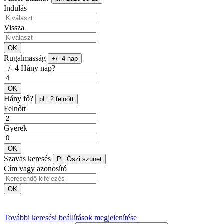
Indulás
Vissza
OK
Rugalmasság
+/- 4 nap
+/- 4 Hány nap?
OK
Hány fő?
pl.: 2 felnőtt
Felnőtt
Gyerek
OK
Szavas keresés
Pl: Őszi szünet
Cím vagy azonosító
OK
További keresési beállítások megjelenítése