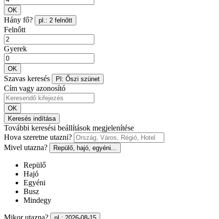
OK
Hány fő?
pl.: 2 felnőtt
Felnőtt
Gyerek
OK
Szavas keresés
Pl: Őszi szünet
Cím vagy azonosító
OK
Keresés indítása
További keresési beállítások megjelenítése
Hova szeretne utazni?
Mivel utazna?
Repülő, hajó, egyéni...
Repülő
Hajó
Egyéni
Busz
Mindegy
Mikor utazna?
pl.: 2026-08-15