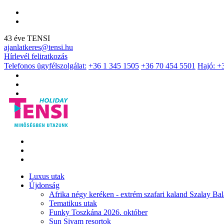
43 éve TENSI
ajanlatkeres@tensi.hu
Hírlevél feliratkozás
Telefonos ügyfélszolgálat:
+36 1 345 1505
+36 70 454 5501
Hajó: +
Luxus utak
Újdonság
Afrika négy keréken - extrém szafari kaland Szalay Bal
Tematikus utak
Funky Toszkána 2026. október
Sun Siyam resortok