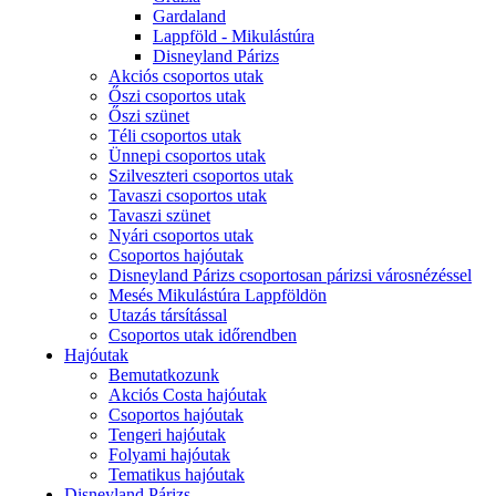
Gardaland
Lappföld - Mikulástúra
Disneyland Párizs
Akciós csoportos utak
Őszi csoportos utak
Őszi szünet
Téli csoportos utak
Ünnepi csoportos utak
Szilveszteri csoportos utak
Tavaszi csoportos utak
Tavaszi szünet
Nyári csoportos utak
Csoportos hajóutak
Disneyland Párizs csoportosan párizsi városnézéssel
Mesés Mikulástúra Lappföldön
Utazás társítással
Csoportos utak időrendben
Hajóutak
Bemutatkozunk
Akciós Costa hajóutak
Csoportos hajóutak
Tengeri hajóutak
Folyami hajóutak
Tematikus hajóutak
Disneyland Párizs