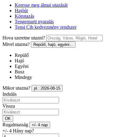
Keresse meg álmai utazását
Hajóút
Körutazás
Tengerparti nyaralás
Tensi Cib kedvezmény rendszer
Hova szeretne utazni?
Mivel utazna?
Repülő, hajó, egyéni...
Repülő
Hajó
Egyéni
Busz
Mindegy
Mikor utazna?
pl.: 2026-08-15
Indulás
Vissza
OK
Rugalmasság
+/- 4 nap
+/- 4 Hány nap?