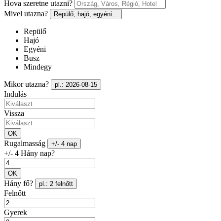
Hova szeretne utazni?
Mivel utazna?
Repülő, hajó, egyéni...
Repülő
Hajó
Egyéni
Busz
Mindegy
Mikor utazna?
pl.: 2026-08-15
Indulás
Vissza
OK
Rugalmasság
+/- 4 nap
+/- 4 Hány nap?
OK
Hány fő?
pl.: 2 felnőtt
Felnőtt
Gyerek