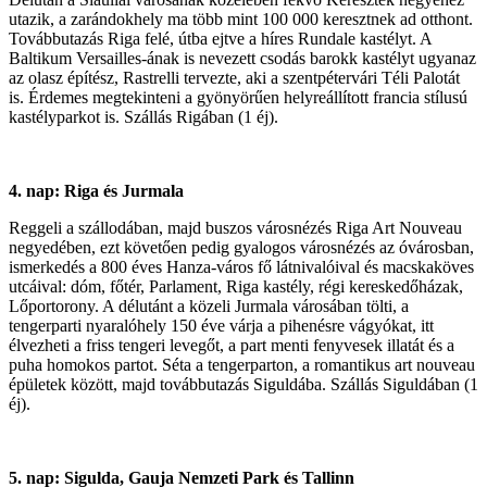
utazik, a zarándokhely ma több mint 100 000 keresztnek ad otthont.
Továbbutazás Riga felé, útba ejtve a híres Rundale kastélyt. A
Baltikum Versailles-ának is nevezett csodás barokk kastélyt ugyanaz
az olasz építész, Rastrelli tervezte, aki a szentpétervári Téli Palotát
is. Érdemes megtekinteni a gyönyörűen helyreállított francia stílusú
kastélyparkot is. Szállás Rigában (1 éj).
4. nap: Riga és Jurmala
Reggeli a szállodában, majd buszos városnézés Riga Art Nouveau
negyedében, ezt követően pedig gyalogos városnézés az óvárosban,
ismerkedés a 800 éves Hanza-város fő látnivalóival és macskaköves
utcáival: dóm, főtér, Parlament, Riga kastély, régi kereskedőházak,
Lőportorony. A délutánt a közeli Jurmala városában tölti, a
tengerparti nyaralóhely 150 éve várja a pihenésre vágyókat, itt
élvezheti a friss tengeri levegőt, a part menti fenyvesek illatát és a
puha homokos partot. Séta a tengerparton, a romantikus art nouveau
épületek között, majd továbbutazás Siguldába. Szállás Siguldában (1
éj).
5. nap: Sigulda, Gauja Nemzeti Park és Tallinn