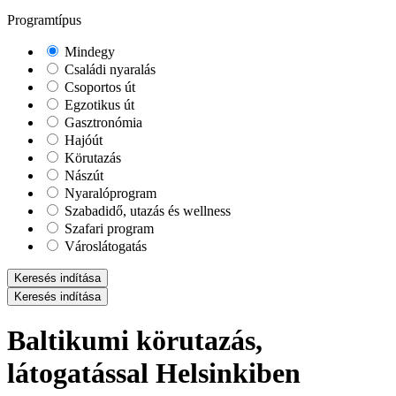
Programtípus
Mindegy
Családi nyaralás
Csoportos út
Egzotikus út
Gasztronómia
Hajóút
Körutazás
Nászút
Nyaralóprogram
Szabadidő, utazás és wellness
Szafari program
Városlátogatás
Keresés indítása
Keresés indítása
Baltikumi körutazás,
látogatással Helsinkiben