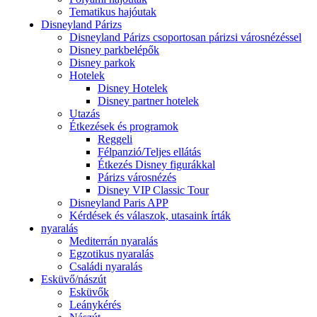
Tematikus hajóutak
Disneyland Párizs
Disneyland Párizs csoportosan párizsi városnézéssel
Disney parkbelépők
Disney parkok
Hotelek
Disney Hotelek
Disney partner hotelek
Utazás
Étkezések és programok
Reggeli
Félpanzió/Teljes ellátás
Étkezés Disney figurákkal
Párizs városnézés
Disney VIP Classic Tour
Disneyland Paris APP
Kérdések és válaszok, utasaink írták
nyaralás
Mediterrán nyaralás
Egzotikus nyaralás
Családi nyaralás
Esküvő/nászút
Esküvők
Leánykérés