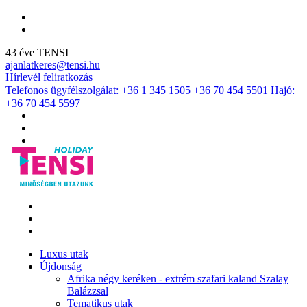
43 éve TENSI
ajanlatkeres@tensi.hu
Hírlevél feliratkozás
Telefonos ügyfélszolgálat:
+36 1 345 1505
+36 70 454 5501
Hajó:
+36 70 454 5597
Luxus utak
Újdonság
Afrika négy keréken - extrém szafari kaland Szalay
Balázzsal
Tematikus utak