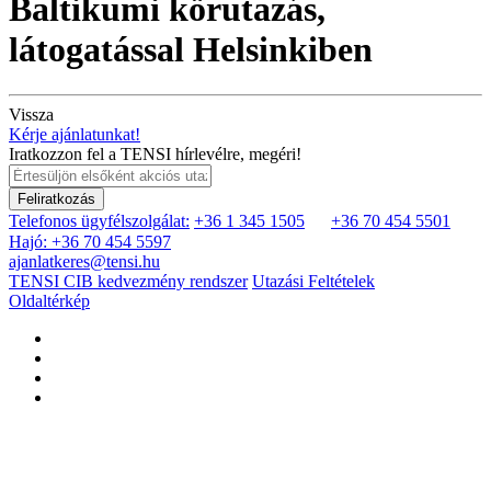
Baltikumi körutazás,
látogatással Helsinkiben
Vissza
Kérje ajánlatunkat!
Iratkozzon fel a TENSI hírlevélre, megéri!
Feliratkozás
Telefonos ügyfélszolgálat:
+36 1 345 1505
+36 70 454 5501
Hajó: +36 70 454 5597
ajanlatkeres@tensi.hu
TENSI CIB kedvezmény rendszer
Utazási Feltételek
Oldaltérkép