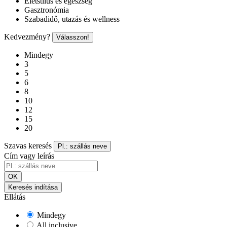
Életstílus és egészség
Gasztronómia
Szabadidő, utazás és wellness
Kedvezmény?
Válasszon!
Mindegy
3
5
6
8
10
12
15
20
Szavas keresés
Pl.: szállás neve
Cím vagy leírás
OK
Keresés indítása
Ellátás
Mindegy
All inclusive