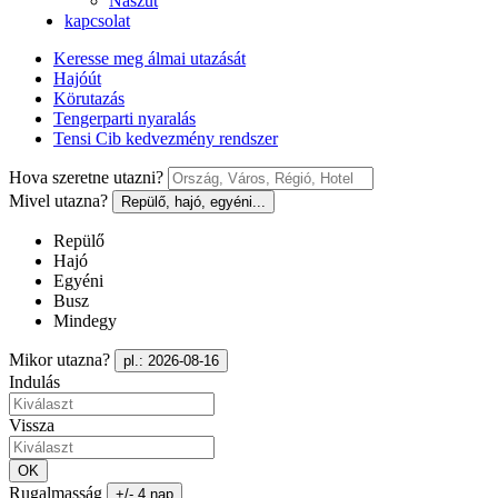
Nászút
kapcsolat
Keresse meg álmai utazását
Hajóút
Körutazás
Tengerparti nyaralás
Tensi Cib kedvezmény rendszer
Hova szeretne utazni?
Mivel utazna?
Repülő, hajó, egyéni...
Repülő
Hajó
Egyéni
Busz
Mindegy
Mikor utazna?
pl.: 2026-08-16
Indulás
Vissza
OK
Rugalmasság
+/- 4 nap