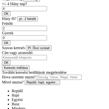
+/- 4 Hány nap?
OK
Hány fő?
pl.: 2 felnőtt
Felnőtt
Gyerek
OK
Szavas keresés
Pl: Őszi szünet
Cím vagy azonosító
OK
Keresés indítása
További keresési beállítások megjelenítése
Hova szeretne utazni?
Mivel utazna?
Repülő, hajó, egyéni...
Repülő
Hajó
Egyéni
Busz
Mindegy