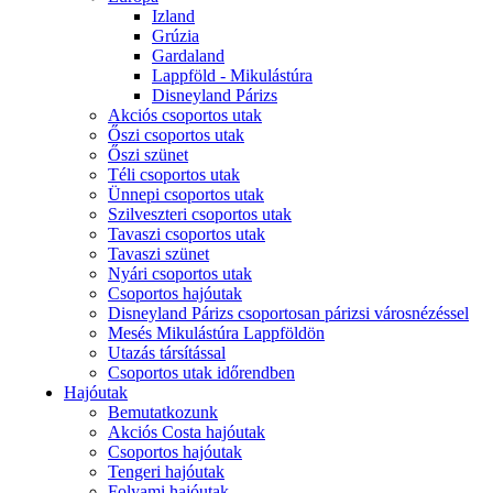
Izland
Grúzia
Gardaland
Lappföld - Mikulástúra
Disneyland Párizs
Akciós csoportos utak
Őszi csoportos utak
Őszi szünet
Téli csoportos utak
Ünnepi csoportos utak
Szilveszteri csoportos utak
Tavaszi csoportos utak
Tavaszi szünet
Nyári csoportos utak
Csoportos hajóutak
Disneyland Párizs csoportosan párizsi városnézéssel
Mesés Mikulástúra Lappföldön
Utazás társítással
Csoportos utak időrendben
Hajóutak
Bemutatkozunk
Akciós Costa hajóutak
Csoportos hajóutak
Tengeri hajóutak
Folyami hajóutak