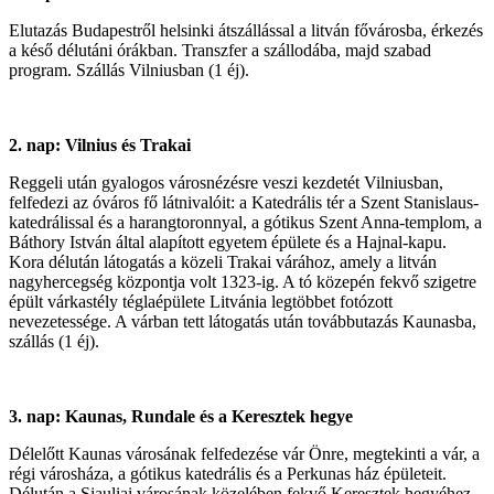
Elutazás Budapestről helsinki átszállással a litván fővárosba, érkezés
a késő délutáni órákban. Transzfer a szállodába, majd szabad
program. Szállás Vilniusban (1 éj).
2. nap: Vilnius és Trakai
Reggeli után gyalogos városnézésre veszi kezdetét Vilniusban,
felfedezi az óváros fő látnivalóit: a Katedrális tér a Szent Stanislaus-
katedrálissal és a harangtoronnyal, a gótikus Szent Anna-templom, a
Báthory István által alapított egyetem épülete és a Hajnal-kapu.
Kora délután látogatás a közeli Trakai várához, amely a litván
nagyhercegség központja volt 1323-ig. A tó közepén fekvő szigetre
épült várkastély téglaépülete Litvánia legtöbbet fotózott
nevezetessége. A várban tett látogatás után továbbutazás Kaunasba,
szállás (1 éj).
3. nap: Kaunas, Rundale és a Keresztek hegye
Délelőtt Kaunas városának felfedezése vár Önre, megtekinti a vár, a
régi városháza, a gótikus katedrális és a Perkunas ház épületeit.
Délután a Siauliai városának közelében fekvő Keresztek hegyéhez