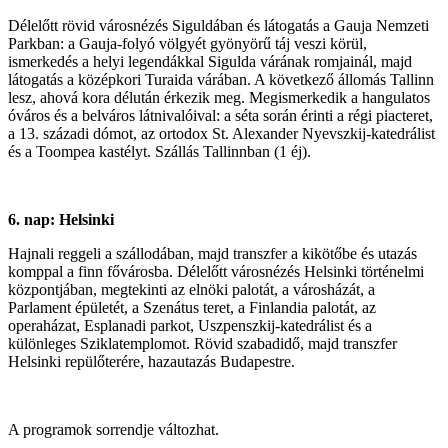
Délelőtt rövid városnézés Siguldában és látogatás a Gauja Nemzeti
Parkban: a Gauja-folyó völgyét gyönyörű táj veszi körül,
ismerkedés a helyi legendákkal Sigulda várának romjainál, majd
látogatás a középkori Turaida várában. A következő állomás Tallinn
lesz, ahová kora délután érkezik meg. Megismerkedik a hangulatos
óváros és a belváros látnivalóival: a séta során érinti a régi piacteret,
a 13. századi dómot, az ortodox St. Alexander Nyevszkij-katedrálist
és a Toompea kastélyt. Szállás Tallinnban (1 éj).
6. nap: Helsinki
Hajnali reggeli a szállodában, majd transzfer a kikötőbe és utazás
komppal a finn fővárosba. Délelőtt városnézés Helsinki történelmi
központjában, megtekinti az elnöki palotát, a városházát, a
Parlament épületét, a Szenátus teret, a Finlandia palotát, az
operaházat, Esplanadi parkot, Uszpenszkij-katedrálist és a
különleges Sziklatemplomot. Rövid szabadidő, majd transzfer
Helsinki repülőterére, hazautazás Budapestre.
A programok sorrendje változhat.