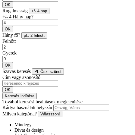
OK
Rugalmasság
+/- 4 nap
+/- 4 Hány nap?
OK
Hány fő?
pl.: 2 felnőtt
Felnőtt
Gyerek
OK
Szavas keresés
Pl: Őszi szünet
Cím vagy azonosító
OK
Keresés indítása
További keresési beállítások megjelenítése
Kártya használati helyszín
Milyen kategória?
Válasszon!
Mindegy
Divat és design