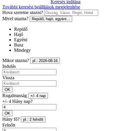
Keresés indítása
További keresési beállítások megjelenítése
Hova szeretne utazni?
Mivel utazna?
Repülő, hajó, egyéni...
Repülő
Hajó
Egyéni
Busz
Mindegy
Mikor utazna?
pl.: 2026-08-16
Indulás
Vissza
OK
Rugalmasság
+/- 4 nap
+/- 4 Hány nap?
OK
Hány fő?
pl.: 2 felnőtt
Felnőtt