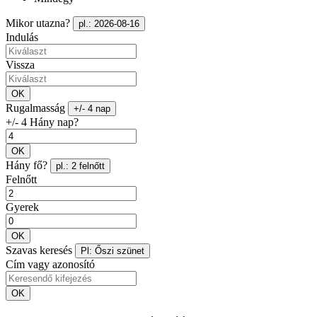
Mikor utazna?
pl.: 2026-08-16
Indulás
Vissza
OK
Rugalmasság
+/- 4 nap
+/- 4 Hány nap?
OK
Hány fő?
pl.: 2 felnőtt
Felnőtt
Gyerek
OK
Szavas keresés
Pl: Őszi szünet
Cím vagy azonosító
OK