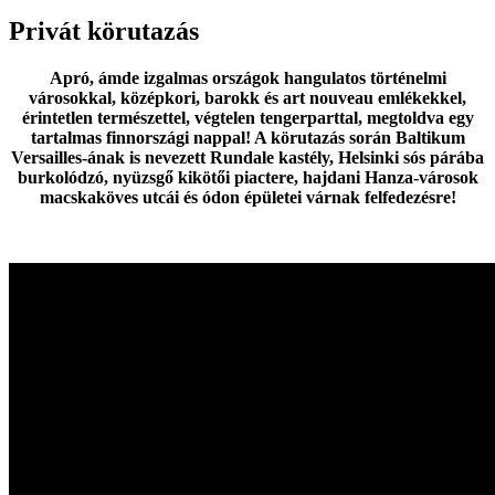
Privát körutazás
Apró, ámde izgalmas országok hangulatos történelmi
városokkal, középkori, barokk és art nouveau emlékekkel,
érintetlen természettel, végtelen tengerparttal, megtoldva egy
tartalmas finnországi nappal! A körutazás során Baltikum
Versailles-ának is nevezett Rundale kastély, Helsinki sós párába
burkolódzó, nyüzsgő kikötői piactere, hajdani Hanza-városok
macskaköves utcái és ódon épületei várnak felfedezésre!