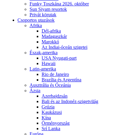
Funky Toszkána 2026. október
Sun Siyam resortok
Privát körutak
Csoportos utazások
Afrika
Dél-afrika
Madagaszkár
Marokkó
Az Indiai-óceán szigetei
Észak-amerika
USA Nyugati-part
Hawaii
Latin-amerika
Rio de Janeiro
Brazília és Argentína
Ausztrália és Óceánia
Ázsia
Azerbajdzsán
Bali és az Indonéz-szigetvilág
Grúzia
Kaukázusi
Kína
Örményország
Srí Lanka
Európa