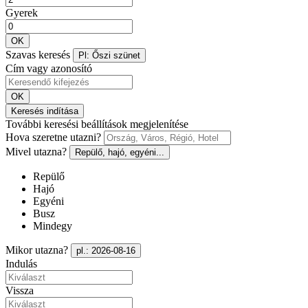
Gyerek
OK
Szavas keresés
Pl: Őszi szünet
Cím vagy azonosító
OK
Keresés indítása
További keresési beállítások megjelenítése
Hova szeretne utazni?
Mivel utazna?
Repülő, hajó, egyéni...
Repülő
Hajó
Egyéni
Busz
Mindegy
Mikor utazna?
pl.: 2026-08-16
Indulás
Vissza