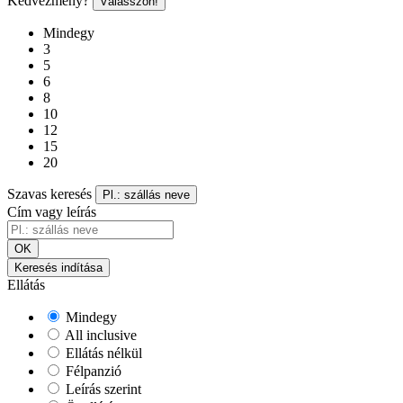
Kedvezmény?
Válasszon!
Mindegy
3
5
6
8
10
12
15
20
Szavas keresés
Pl.: szállás neve
Cím vagy leírás
OK
Keresés indítása
Ellátás
Mindegy
All inclusive
Ellátás nélkül
Félpanzió
Leírás szerint