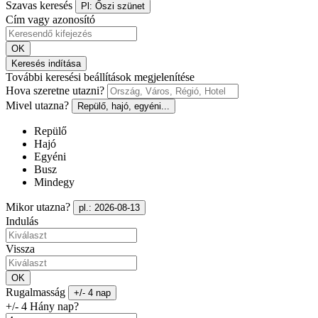
Szavas keresés
Pl: Őszi szünet
Cím vagy azonosító
OK
Keresés indítása
További keresési beállítások megjelenítése
Hova szeretne utazni?
Mivel utazna?
Repülő, hajó, egyéni...
Repülő
Hajó
Egyéni
Busz
Mindegy
Mikor utazna?
pl.: 2026-08-13
Indulás
Vissza
OK
Rugalmasság
+/- 4 nap
+/- 4 Hány nap?