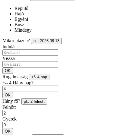
Repülő
Hajó
Egyéni
Busz
Mindegy
Mikor utazna?
pl.: 2026-08-13
Indulás
Vissza
OK
Rugalmasság
+/- 4 nap
+/- 4 Hány nap?
OK
Hány fő?
pl.: 2 felnőtt
Felnőtt
Gyerek
OK