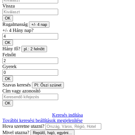
Vissza
OK
Rugalmasság
+/- 4 nap
+/- 4 Hány nap?
OK
Hány fő?
pl.: 2 felnőtt
Felnőtt
Gyerek
OK
Szavas keresés
Pl: Őszi szünet
Cím vagy azonosító
OK
Keresés indítása
További keresési beállítások megjelenítése
Hova szeretne utazni?
Mivel utazna?
Repülő, hajó, egyéni...