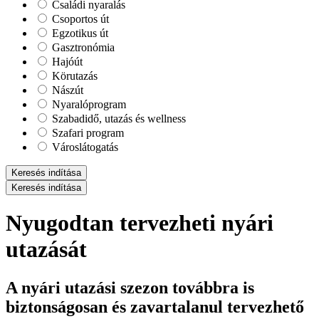
Családi nyaralás
Csoportos út
Egzotikus út
Gasztronómia
Hajóút
Körutazás
Nászút
Nyaralóprogram
Szabadidő, utazás és wellness
Szafari program
Városlátogatás
Keresés indítása
Keresés indítása
Nyugodtan tervezheti nyári
utazását
A nyári utazási szezon továbbra is
biztonságosan és zavartalanul tervezhető