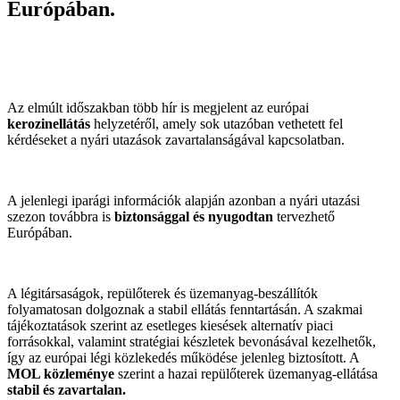
Európában.
Az elmúlt időszakban több hír is megjelent az európai
kerozinellátás
helyzetéről, amely sok utazóban vethetett fel
kérdéseket a nyári utazások zavartalanságával kapcsolatban.
A jelenlegi iparági információk alapján azonban a nyári utazási
szezon továbbra is
biztonsággal és nyugodtan
tervezhető
Európában.
A légitársaságok, repülőterek és üzemanyag-beszállítók
folyamatosan dolgoznak a stabil ellátás fenntartásán. A szakmai
tájékoztatások szerint az esetleges kiesések alternatív piaci
forrásokkal, valamint stratégiai készletek bevonásával kezelhetők,
így az európai légi közlekedés működése jelenleg biztosított. A
MOL közleménye
szerint a hazai repülőterek üzemanyag-ellátása
stabil és zavartalan.