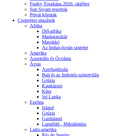
Funky Toszkána 2026. október
Sun Siyam resortok
Privát körutak
Csoportos utazások
Afrika
Dél-afrika
Madagaszkár
Marokkó
Az Indiai-óceán szigetei
Amerika
Ausztrális és Óceánia
Ázsia
Azerbajdzsán
Bali és az Indonéz-szigetvilág
Grúzia
Kaukázusi
Kína
Srí Lanka
Európa
Izland
Grúzia
Gardaland
Lappföld - Mikulástúra
Latin-amerika
Rio de Janeiro