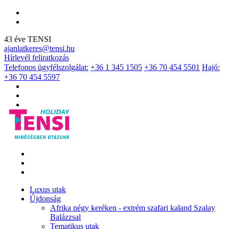
43 éve TENSI
ajanlatkeres@tensi.hu
Hírlevél feliratkozás
Telefonos ügyfélszolgálat:
+36 1 345 1505
+36 70 454 5501
Hajó:
+36 70 454 5597
Luxus utak
Újdonság
Afrika négy keréken - extrém szafari kaland Szalay
Balázzsal
Tematikus utak