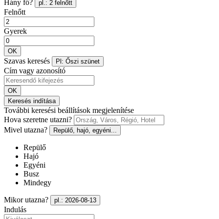
Hány fő?
pl.: 2 felnőtt
Felnőtt
Gyerek
OK
Szavas keresés
Pl: Őszi szünet
Cím vagy azonosító
OK
Keresés indítása
További keresési beállítások megjelenítése
Hova szeretne utazni?
Mivel utazna?
Repülő, hajó, egyéni...
Repülő
Hajó
Egyéni
Busz
Mindegy
Mikor utazna?
pl.: 2026-08-13
Indulás