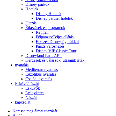
Disney parkok
Hotelek
Disney Hotelek
Disney partner hotelek
Utazás
Étkezések és programok
Reggeli
Félpanzió/Teljes ellátás
Étkezés Disney figurákkal
Párizs városnézés
Disney VIP Classic Tour
Disneyland Paris APP
Kérdések és válaszok, utasaink írták
nyaralás
Mediterrán nyaralás
Egzotikus nyaralás
Családi nyaralás
Esküvő/nászút
Esküvők
Leánykérés
Nászút
kapcsolat
Keresse meg álmai utazását
Hajóút