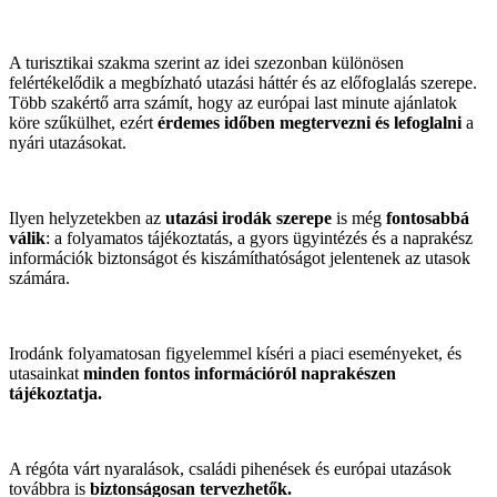
A turisztikai szakma szerint az idei szezonban különösen
felértékelődik a megbízható utazási háttér és az előfoglalás szerepe.
Több szakértő arra számít, hogy az európai last minute ajánlatok
köre szűkülhet, ezért
érdemes időben megtervezni és lefoglalni
a
nyári utazásokat.
Ilyen helyzetekben az
utazási irodák szerepe
is még
fontosabbá
válik
: a folyamatos tájékoztatás, a gyors ügyintézés és a naprakész
információk biztonságot és kiszámíthatóságot jelentenek az utasok
számára.
Irodánk folyamatosan figyelemmel kíséri a piaci eseményeket, és
utasainkat
minden fontos információról naprakészen
tájékoztatja.
A régóta várt nyaralások, családi pihenések és európai utazások
továbbra is
biztonságosan tervezhetők.