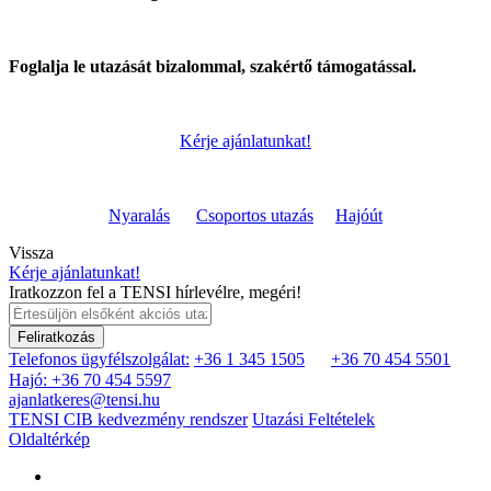
Foglalja le utazását bizalommal, szakértő támogatással.
Kérje ajánlatunkat!
Nyaralás
Csoportos utazás
Hajóút
Vissza
Kérje ajánlatunkat!
Iratkozzon fel a TENSI hírlevélre, megéri!
Feliratkozás
Telefonos ügyfélszolgálat:
+36 1 345 1505
+36 70 454 5501
Hajó: +36 70 454 5597
ajanlatkeres@tensi.hu
TENSI CIB kedvezmény rendszer
Utazási Feltételek
Oldaltérkép