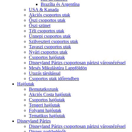
Brazília és Argentína
USA & Kanada
Akciós csoportos utak
Őszi csoportos utak
Őszi szünet
Téli csoportos utak
Ünnepi csoportos utak
Szilveszteri csoportos utak
Tavaszi csoportos utak
Nyári csoportos utak
Csoportos hajóutak
Disneyland Párizs csoportosan párizsi városnézéssel
Mesés Mikulástúra Lappföldön
Utazás társítással
Csoportos utak időrendben
Hajóutak
Bemutatkozunk
Akciós Costa hajóutak
Csoportos hajóutak
Tengeri hajóutak
Folyami hajóutak
Tematikus hajóutak
Disneyland Párizs
Disneyland Párizs csoportosan párizsi városnézéssel
Disney parkbelépők