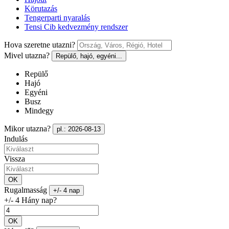
Körutazás
Tengerparti nyaralás
Tensi Cib kedvezmény rendszer
Hova szeretne utazni?
Mivel utazna?
Repülő, hajó, egyéni...
Repülő
Hajó
Egyéni
Busz
Mindegy
Mikor utazna?
pl.: 2026-08-13
Indulás
Vissza
OK
Rugalmasság
+/- 4 nap
+/- 4 Hány nap?
OK