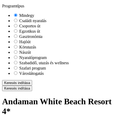
Programtípus
Mindegy
Családi nyaralás
Csoportos út
Egzotikus út
Gasztronómia
Hajóút
Körutazás
Nászút
Nyaralóprogram
Szabadidő, utazás és wellness
Szafari program
Városlátogatás
Keresés indítása
Keresés indítása
Andaman White Beach Resort
4*