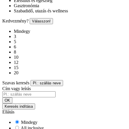
Életstílus és egészség
Gasztronómia
Szabadidő, utazás és wellness
Kedvezmény?
Válasszon!
Mindegy
3
5
6
8
10
12
15
20
Szavas keresés
Pl.: szállás neve
Cím vagy leírás
OK
Keresés indítása
Ellátás
Mindegy
All inclusive