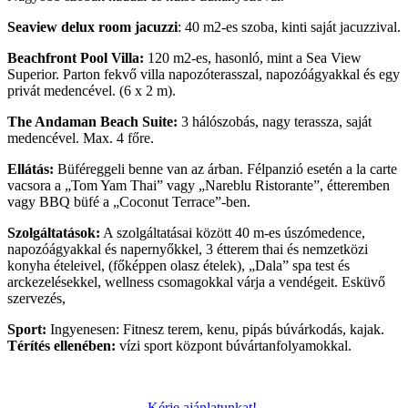
Seaview delux room jacuzzi
: 40 m2-es szoba, kinti saját jacuzzival.
Beachfront Pool Villa:
120 m2-es, hasonló, mint a Sea View
Superior. Parton fekvő villa napozóterasszal, napozóágyakkal és egy
privát medencével. (6 x 2 m).
The Andaman Beach Suite:
3 hálószobás, nagy terassza, saját
medencével. Max. 4 főre.
Ellátás:
Büféreggeli benne van az árban. Félpanzió esetén a la carte
vacsora a „Tom Yam Thai” vagy „Nareblu Ristorante”, étteremben
vagy BBQ büfé a „Coconut Terrace”-ben.
Szolgáltatások:
A szolgáltatásai között 40 m-es úszómedence,
napozóágyakkal és napernyőkkel, 3 étterem thai és nemzetközi
konyha ételeivel, (főképpen olasz ételek), „Dala” spa test és
arckezelésekkel, wellness csomagokkal várja a vendégeit. Esküvő
szervezés,
Sport:
Ingyenesen: Fitnesz terem, kenu, pipás búvárkodás, kajak.
Térítés ellenében:
vízi sport központ búvártanfolyamokkal.
Kérje ajánlatunkat!