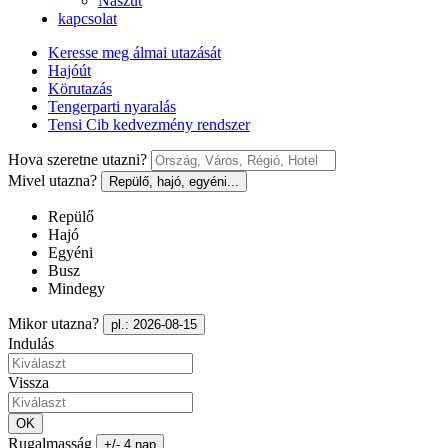
Nászút
kapcsolat
Keresse meg álmai utazását
Hajóút
Körutazás
Tengerparti nyaralás
Tensi Cib kedvezmény rendszer
Hova szeretne utazni?
Mivel utazna?
Repülő, hajó, egyéni...
Repülő
Hajó
Egyéni
Busz
Mindegy
Mikor utazna?
pl.: 2026-08-15
Indulás
Vissza
OK
Rugalmasság
+/- 4 nap