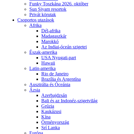
Funky Toszkána 2026. október
Sun Siyam resortok
Privát körutak
Csoportos utazások
Afrika
Dél-afrika
Madagaszkár
Marokkó
Az Indiai-óceán szigetei
Észak-amerika
USA Nyugati-part
Hawaii
Latin-amerika
Rio de Janeiro
Brazília és Argentína
Ausztrália és Óceánia
Ázsia
Azerbajdzsán
Bali és az Indonéz-szigetvilág
Grúzia
Kaukázusi
Kína
Örményország
Srí Lanka
Európa