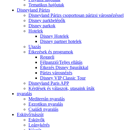
Tematikus hajóutak
Disneyland Párizs
Disneyland Párizs csoportosan párizsi városnézéssel
Disney parkbelépők
Disney parkok
Hotelek
Disney Hotelek
Disney partner hotelek
Utazás
Étkezések és programok
Reggeli
Félpanzió/Teljes ellátás
Étkezés Disney figurákkal
Párizs városnézés
Disney VIP Classic Tour
Disneyland Paris APP
Kérdések és válaszok, utasaink írták
nyaralás
Mediterrán nyaralás
Egzotikus nyaralás
Családi nyaralás
Esküvő/nászút
Esküvők
Leánykérés