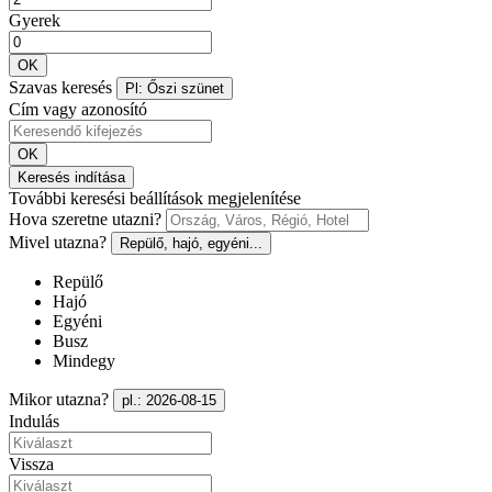
Gyerek
OK
Szavas keresés
Pl: Őszi szünet
Cím vagy azonosító
OK
Keresés indítása
További keresési beállítások megjelenítése
Hova szeretne utazni?
Mivel utazna?
Repülő, hajó, egyéni...
Repülő
Hajó
Egyéni
Busz
Mindegy
Mikor utazna?
pl.: 2026-08-15
Indulás
Vissza