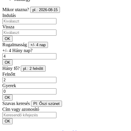
Mikor utazna?
pl.: 2026-08-15
Indulás
Vissza
OK
Rugalmasság
+/- 4 nap
+/- 4 Hány nap?
OK
Hány fő?
pl.: 2 felnőtt
Felnőtt
Gyerek
OK
Szavas keresés
Pl: Őszi szünet
Cím vagy azonosító
OK