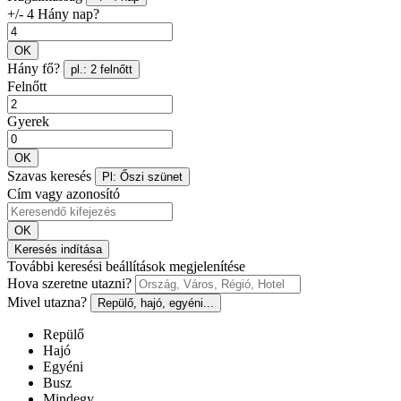
+/- 4 Hány nap?
OK
Hány fő?
pl.: 2 felnőtt
Felnőtt
Gyerek
OK
Szavas keresés
Pl: Őszi szünet
Cím vagy azonosító
OK
Keresés indítása
További keresési beállítások megjelenítése
Hova szeretne utazni?
Mivel utazna?
Repülő, hajó, egyéni...
Repülő
Hajó
Egyéni
Busz
Mindegy