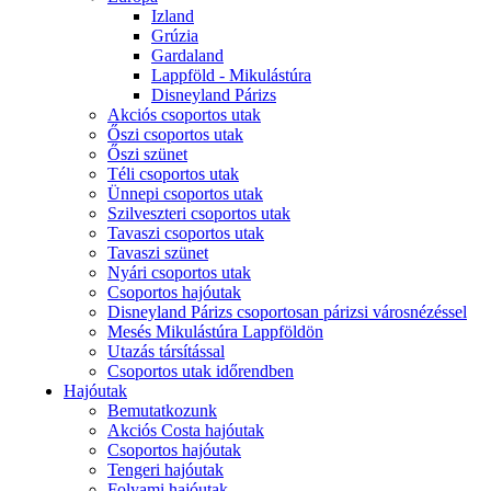
Izland
Grúzia
Gardaland
Lappföld - Mikulástúra
Disneyland Párizs
Akciós csoportos utak
Őszi csoportos utak
Őszi szünet
Téli csoportos utak
Ünnepi csoportos utak
Szilveszteri csoportos utak
Tavaszi csoportos utak
Tavaszi szünet
Nyári csoportos utak
Csoportos hajóutak
Disneyland Párizs csoportosan párizsi városnézéssel
Mesés Mikulástúra Lappföldön
Utazás társítással
Csoportos utak időrendben
Hajóutak
Bemutatkozunk
Akciós Costa hajóutak
Csoportos hajóutak
Tengeri hajóutak
Folyami hajóutak