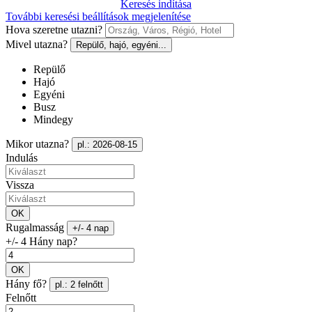
Keresés indítása
További keresési beállítások megjelenítése
Hova szeretne utazni?
Mivel utazna?
Repülő, hajó, egyéni...
Repülő
Hajó
Egyéni
Busz
Mindegy
Mikor utazna?
pl.: 2026-08-15
Indulás
Vissza
OK
Rugalmasság
+/- 4 nap
+/- 4 Hány nap?
OK
Hány fő?
pl.: 2 felnőtt
Felnőtt