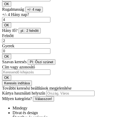
OK
Rugalmasság
+/- 4 nap
+/- 4 Hány nap?
OK
Hány fő?
pl.: 2 felnőtt
Felnőtt
Gyerek
OK
Szavas keresés
Pl: Őszi szünet
Cím vagy azonosító
OK
Keresés indítása
További keresési beállítások megjelenítése
Kártya használati helyszín
Milyen kategória?
Válasszon!
Mindegy
Divat és design