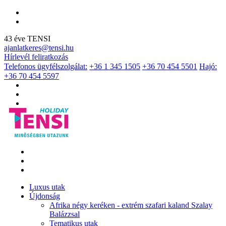
43 éve TENSI
ajanlatkeres@tensi.hu
Hírlevél feliratkozás
Telefonos ügyfélszolgálat:
+36 1 345 1505
+36 70 454 5501
Hajó:
+36 70 454 5597
Luxus utak
Újdonság
Afrika négy keréken - extrém szafari kaland Szalay
Balázzsal
Tematikus utak