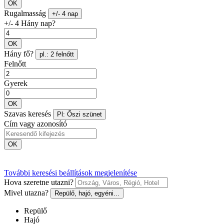
OK
Rugalmasság
+/- 4 nap
+/- 4 Hány nap?
OK
Hány fő?
pl.: 2 felnőtt
Felnőtt
Gyerek
OK
Szavas keresés
Pl: Őszi szünet
Cím vagy azonosító
OK
További keresési beállítások megjelenítése
Hova szeretne utazni?
Mivel utazna?
Repülő, hajó, egyéni...
Repülő
Hajó