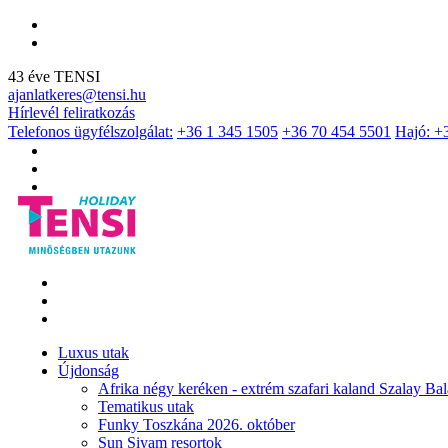
43 éve TENSI
ajanlatkeres@tensi.hu
Hírlevél feliratkozás
Telefonos ügyfélszolgálat:
+36 1 345 1505
+36 70 454 5501
Hajó: +
Luxus utak
Újdonság
Afrika négy keréken - extrém szafari kaland Szalay Bal
Tematikus utak
Funky Toszkána 2026. október
Sun Siyam resortok