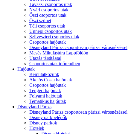
Tavaszi csoportos utak
Nyári csoportos utak
Őszi csoportos utak
Őszi szünet
Téli csoportos utak
Ünnepi csoportos utak
Szilveszteri csoportos utak
Csoportos hajóutak
Disneyland Párizs csoportosan párizsi városnézéssel
Mesés Mikulástúra Lappföldön
Utazás társítással
Csoportos utak időrendben
Hajóutak
Bemutatkozunk
Akciós Costa hajóutak
Csoportos hajóutak
Tengeri hajóutak
Folyami hajóutak
Tematikus hajóutak
Disneyland Párizs
Disneyland Párizs csoportosan párizsi városnézéssel
Disney parkbelépők
Disney parkok
Hotelek
Disney Hotelek