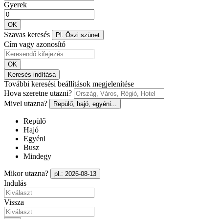
Gyerek
OK
Szavas keresés
Pl: Őszi szünet
Cím vagy azonosító
OK
Keresés indítása
További keresési beállítások megjelenítése
Hova szeretne utazni?
Mivel utazna?
Repülő, hajó, egyéni...
Repülő
Hajó
Egyéni
Busz
Mindegy
Mikor utazna?
pl.: 2026-08-13
Indulás
Vissza