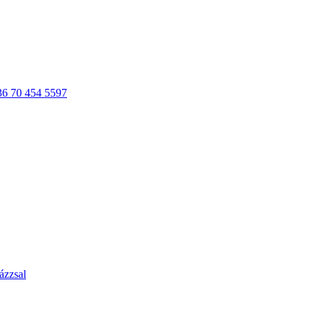
36 70 454 5597
ázzsal