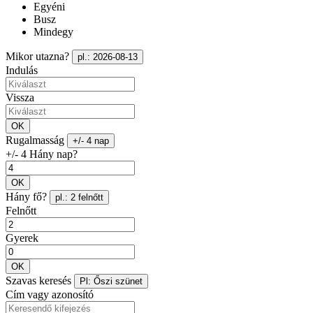
Egyéni
Busz
Mindegy
Mikor utazna?
pl.: 2026-08-13
Indulás
Vissza
OK
Rugalmasság
+/- 4 nap
+/- 4 Hány nap?
OK
Hány fő?
pl.: 2 felnőtt
Felnőtt
Gyerek
OK
Szavas keresés
Pl: Őszi szünet
Cím vagy azonosító