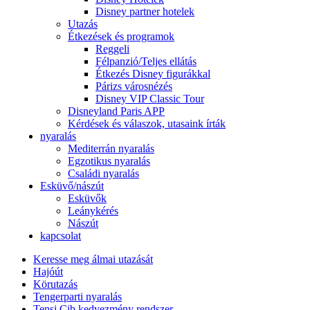
Disney partner hotelek
Utazás
Étkezések és programok
Reggeli
Félpanzió/Teljes ellátás
Étkezés Disney figurákkal
Párizs városnézés
Disney VIP Classic Tour
Disneyland Paris APP
Kérdések és válaszok, utasaink írták
nyaralás
Mediterrán nyaralás
Egzotikus nyaralás
Családi nyaralás
Esküvő/nászút
Esküvők
Leánykérés
Nászút
kapcsolat
Keresse meg álmai utazását
Hajóút
Körutazás
Tengerparti nyaralás
Tensi Cib kedvezmény rendszer