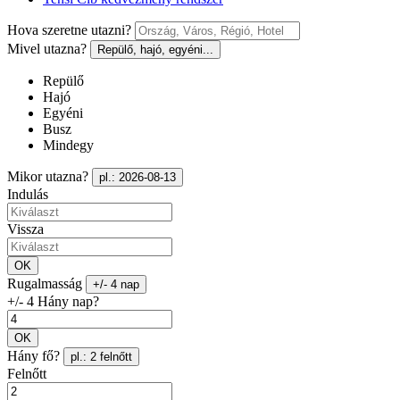
Hova szeretne utazni?
Mivel utazna?
Repülő, hajó, egyéni...
Repülő
Hajó
Egyéni
Busz
Mindegy
Mikor utazna?
pl.: 2026-08-13
Indulás
Vissza
OK
Rugalmasság
+/- 4 nap
+/- 4 Hány nap?
OK
Hány fő?
pl.: 2 felnőtt
Felnőtt