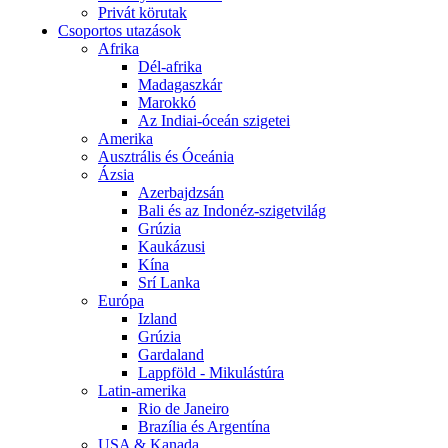
Privát körutak
Csoportos utazások
Afrika
Dél-afrika
Madagaszkár
Marokkó
Az Indiai-óceán szigetei
Amerika
Ausztrális és Óceánia
Ázsia
Azerbajdzsán
Bali és az Indonéz-szigetvilág
Grúzia
Kaukázusi
Kína
Srí Lanka
Európa
Izland
Grúzia
Gardaland
Lappföld - Mikulástúra
Latin-amerika
Rio de Janeiro
Brazília és Argentína
USA & Kanada