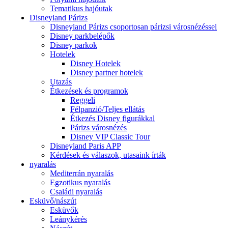
Tematikus hajóutak
Disneyland Párizs
Disneyland Párizs csoportosan párizsi városnézéssel
Disney parkbelépők
Disney parkok
Hotelek
Disney Hotelek
Disney partner hotelek
Utazás
Étkezések és programok
Reggeli
Félpanzió/Teljes ellátás
Étkezés Disney figurákkal
Párizs városnézés
Disney VIP Classic Tour
Disneyland Paris APP
Kérdések és válaszok, utasaink írták
nyaralás
Mediterrán nyaralás
Egzotikus nyaralás
Családi nyaralás
Esküvő/nászút
Esküvők
Leánykérés