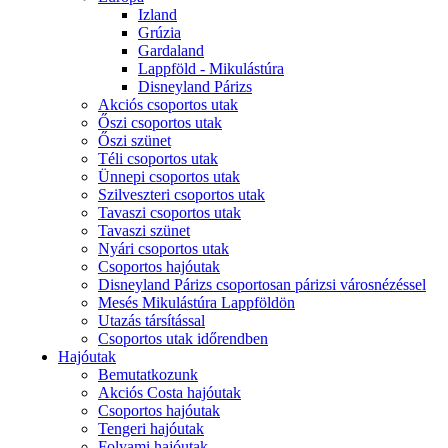
Izland
Grúzia
Gardaland
Lappföld - Mikulástúra
Disneyland Párizs
Akciós csoportos utak
Őszi csoportos utak
Őszi szünet
Téli csoportos utak
Ünnepi csoportos utak
Szilveszteri csoportos utak
Tavaszi csoportos utak
Tavaszi szünet
Nyári csoportos utak
Csoportos hajóutak
Disneyland Párizs csoportosan párizsi városnézéssel
Mesés Mikulástúra Lappföldön
Utazás társítással
Csoportos utak időrendben
Hajóutak
Bemutatkozunk
Akciós Costa hajóutak
Csoportos hajóutak
Tengeri hajóutak
Folyami hajóutak