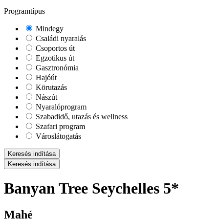
Programtípus
Mindegy
Családi nyaralás
Csoportos út
Egzotikus út
Gasztronómia
Hajóút
Körutazás
Nászút
Nyaralóprogram
Szabadidő, utazás és wellness
Szafari program
Városlátogatás
Keresés indítása
Keresés indítása
Banyan Tree Seychelles 5*
Mahé