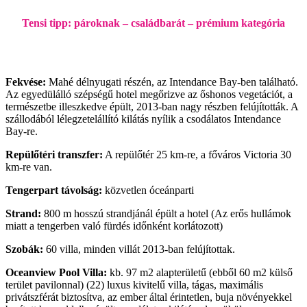
Tensi tipp: pároknak – családbarát – prémium kategória
Fekvése:
Mahé délnyugati részén, az Intendance Bay-ben található.
Az egyedülálló szépségű hotel megőrizve az őshonos vegetációt, a
természetbe illeszkedve épült, 2013-ban nagy részben felújították. A
szállodából lélegzetelállító kilátás nyílik a csodálatos Intendance
Bay-re.
Repülőtéri transzfer:
A repülőtér 25 km-re, a főváros Victoria 30
km-re van.
Tengerpart távolság:
közvetlen óceánparti
Strand:
800 m hosszú strandjánál épült a hotel (Az erős hullámok
miatt a tengerben való fürdés időnként korlátozott)
Szobák:
60 villa, minden villát 2013-ban felújítottak.
Oceanview Pool Villa:
kb. 97 m2 alapterületű (ebből 60 m2 külső
terület pavilonnal) (22) luxus kivitelű villa, tágas, maximális
privátszférát biztosítva, az ember által érintetlen, buja növényekkel