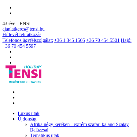
43 éve TENSI
ajanlatkeres@tensi.hu
Hírlevél feliratkozás
Telefonos ügyfélszolgálat:
+36 1 345 1505
+36 70 454 5501
Hajó:
+36 70 454 5597
Luxus utak
Újdonság
Afrika négy keréken - extrém szafari kaland Szalay
Balázzsal
Tematikus utak