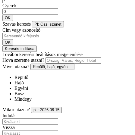
Gyerek
OK
Szavas keresés
Pl: Őszi szünet
Cím vagy azonosító
OK
Keresés indítása
További keresési beállítások megjelenítése
Hova szeretne utazni?
Mivel utazna?
Repülő, hajó, egyéni...
Repülő
Hajó
Egyéni
Busz
Mindegy
Mikor utazna?
pl.: 2026-08-15
Indulás
Vissza