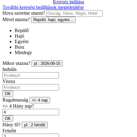
Keresés indítása
További keresési beállítások megjelenítése
Hova szeretne utazni?
Mivel utazna?
Repülő, hajó, egyéni...
Repülő
Hajó
Egyéni
Busz
Mindegy
Mikor utazna?
pl.: 2026-08-15
Indulás
Vissza
OK
Rugalmasság
+/- 4 nap
+/- 4 Hány nap?
OK
Hány fő?
pl.: 2 felnőtt
Felnőtt