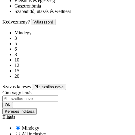
Életstílus és egészség
Gasztronómia
Szabadidő, utazás és wellness
Kedvezmény?
Válasszon!
Mindegy
3
5
6
8
10
12
15
20
Szavas keresés
Pl.: szállás neve
Cím vagy leírás
OK
Keresés indítása
Ellátás
Mindegy
All inclusive