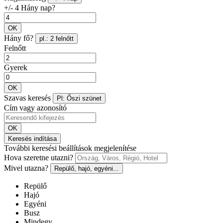
+/- 4 Hány nap?
OK
Hány fő?
pl.: 2 felnőtt
Felnőtt
Gyerek
OK
Szavas keresés
Pl: Őszi szünet
Cím vagy azonosító
OK
Keresés indítása
További keresési beállítások megjelenítése
Hova szeretne utazni?
Mivel utazna?
Repülő, hajó, egyéni...
Repülő
Hajó
Egyéni
Busz
Mindegy