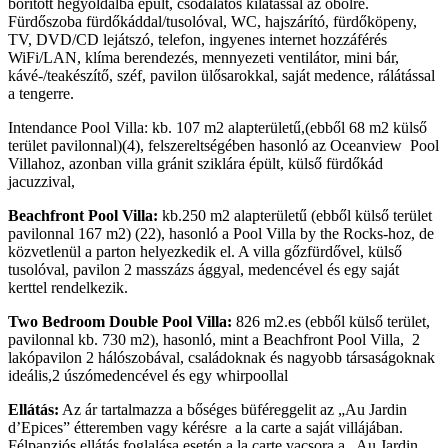
borított hegyoldalba épült, csodálatos kilátással az öbölre.
Fürdőszoba fürdőkáddal/tusolóval, WC, hajszárító, fürdőköpeny,
TV, DVD/CD lejátszó, telefon, ingyenes internet hozzáférés
WiFi/LAN, klíma berendezés, mennyezeti ventilátor, mini bár,
kávé-/teakészítő, széf, pavilon ülősarokkal, saját medence, rálátással
a tengerre.
Intendance Pool Villa: kb. 107 m2 alapterületű,(ebből 68 m2 külső
terület pavilonnal)(4), felszereltségében hasonló az Oceanview Pool
Villahoz, azonban villa gránit sziklára épült, külső fürdőkád
jacuzzival,
Beachfront Pool Villa:
kb.250 m2 alapterületű (ebből külső terület
pavilonnal 167 m2) (22), hasonló a Pool Villa by the Rocks-hoz, de
közvetlenül a parton helyezkedik el. A villa gőzfürdővel, külső
tusolóval, pavilon 2 masszázs ággyal, medencével és egy saját
kerttel rendelkezik.
Two Bedroom Double Pool Villa:
826 m2.es (ebből külső terület,
pavilonnal kb. 730 m2), hasonló, mint a Beachfront Pool Villa, 2
lakópavilon 2 hálószobával, családoknak és nagyobb társaságoknak
ideális,2 úszómedencével és egy whirpoollal
Ellátás:
Az ár tartalmazza a bőséges büféreggelit az „Au Jardin
d’Epices” étteremben vagy kérésre a la carte a saját villájában.
Félpanziós ellátás foglalása esetén a la carte vacsora a „Au Jardin