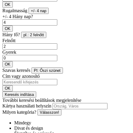
OK
Rugalmasság
+/- 4 nap
+/- 4 Hány nap?
OK
Hány fő?
pl.: 2 felnőtt
Felnőtt
Gyerek
OK
Szavas keresés
Pl: Őszi szünet
Cím vagy azonosító
OK
Keresés indítása
További keresési beállítások megjelenítése
Kártya használati helyszín
Milyen kategória?
Válasszon!
Mindegy
Divat és design