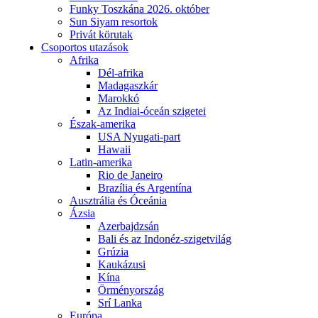
Funky Toszkána 2026. október
Sun Siyam resortok
Privát körutak
Csoportos utazások
Afrika
Dél-afrika
Madagaszkár
Marokkó
Az Indiai-óceán szigetei
Észak-amerika
USA Nyugati-part
Hawaii
Latin-amerika
Rio de Janeiro
Brazília és Argentína
Ausztrália és Óceánia
Ázsia
Azerbajdzsán
Bali és az Indonéz-szigetvilág
Grúzia
Kaukázusi
Kína
Örményország
Srí Lanka
Európa