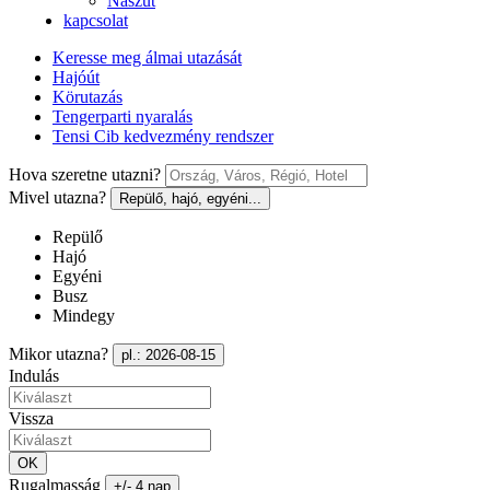
Nászút
kapcsolat
Keresse meg álmai utazását
Hajóút
Körutazás
Tengerparti nyaralás
Tensi Cib kedvezmény rendszer
Hova szeretne utazni?
Mivel utazna?
Repülő, hajó, egyéni...
Repülő
Hajó
Egyéni
Busz
Mindegy
Mikor utazna?
pl.: 2026-08-15
Indulás
Vissza
OK
Rugalmasság
+/- 4 nap