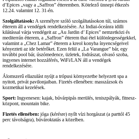
d’Epices „vagy a „Saffron” étteremben. Kötelező ünnepi étkezés
12.24. valamint 12. 31-én.
Szolgáltatások:
A személyre szóló szolgáltatásokon túl, számos
étterem áll a vendégek rendelkezésére. Az Indiai-óceánra idilli
kilátással várja vendégeit az „Au Jardin d’ Epices” nemzetközi és
mediterrán étterem, a „Saffron” étterem thai étel különlegességekkel,
valamint a „Chez Lamar” étterem a kreol konyha ínyencségeivel
kényezteti az ide betérőket. Ezen felül a „La Varangue” bár, egy
további pool bár, úszómedence, üzletek, fodrászat, olvasó szoba,
ingyenes internet hozzáférés, WiFi/LAN áll a vendégek
rendelkezésére.
Álomszerű ellazulást nyújt a trópusi környezetbe helyezett spa a
nyitott, privát pavilonjaiban. Fizetés ellenében: masszázsok és
kozmetikai kezelések.
Sport:
Ingyenesen: kajak, búvárpipás merülés, teniszpályák, fitnesz-
központ, mountain bike.
Fizetés ellenében:
jóga (kérésre) nyílt vízi horgászat (a parttól 45
perc távolságra), búvároktatás a közelben.