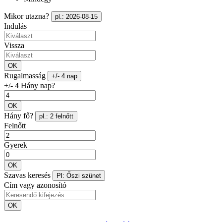
Mikor utazna?
pl.: 2026-08-15
Indulás
Vissza
OK
Rugalmasság
+/- 4 nap
+/- 4 Hány nap?
OK
Hány fő?
pl.: 2 felnőtt
Felnőtt
Gyerek
OK
Szavas keresés
Pl: Őszi szünet
Cím vagy azonosító
OK