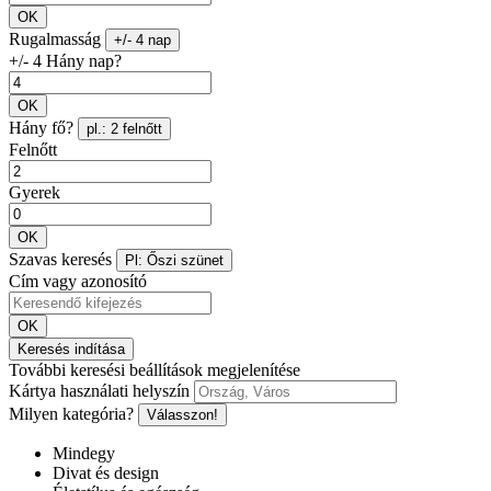
OK
Rugalmasság
+/- 4 nap
+/- 4 Hány nap?
OK
Hány fő?
pl.: 2 felnőtt
Felnőtt
Gyerek
OK
Szavas keresés
Pl: Őszi szünet
Cím vagy azonosító
OK
Keresés indítása
További keresési beállítások megjelenítése
Kártya használati helyszín
Milyen kategória?
Válasszon!
Mindegy
Divat és design