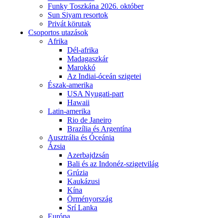
Funky Toszkána 2026. október
Sun Siyam resortok
Privát körutak
Csoportos utazások
Afrika
Dél-afrika
Madagaszkár
Marokkó
Az Indiai-óceán szigetei
Észak-amerika
USA Nyugati-part
Hawaii
Latin-amerika
Rio de Janeiro
Brazília és Argentína
Ausztrália és Óceánia
Ázsia
Azerbajdzsán
Bali és az Indonéz-szigetvilág
Grúzia
Kaukázusi
Kína
Örményország
Srí Lanka
Európa