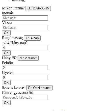
Mikor utazna?
pl.: 2026-08-15
Indulás
Vissza
OK
Rugalmasság
+/- 4 nap
+/- 4 Hány nap?
OK
Hány fő?
pl.: 2 felnőtt
Felnőtt
Gyerek
OK
Szavas keresés
Pl: Őszi szünet
Cím vagy azonosító
OK