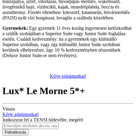
teniszpálya, szörf, vitorlázás, búvárpipás merülés, wakeboard,
üvegfenekű hajó, vízibicikli, kajak, strandröplabda, boccia és
asztalitenisz. Fizetés ellenében: kiteszörf, katamarán, búvármerülés
(PADI) nyílt vízi horgászat, lovaglás a szálloda közelében.
Gyermekek:
Egy gyermek 11 éves koráig ingyenesen tartózkodhat
a szülők szobájában a Superior Suite vagy Junior Suite foglalása
esetén. Családi kedvezmény: ha a gyermekek egy különálló
Superior szobában, vagy egy különálló Junior Suite szobában
kerülnek elhelyezésre, úgy 10 % kedvezményben részesülnek
(Deluxe Junior Suite-re nem érvényes).
Kérje ajánlatunkat!
Lux* Le Morne 5*+
Vissza
Kérje ajánlatunkat!
Iratkozzon fel a TENSI hírlevélre, megéri!
Feliratkozás