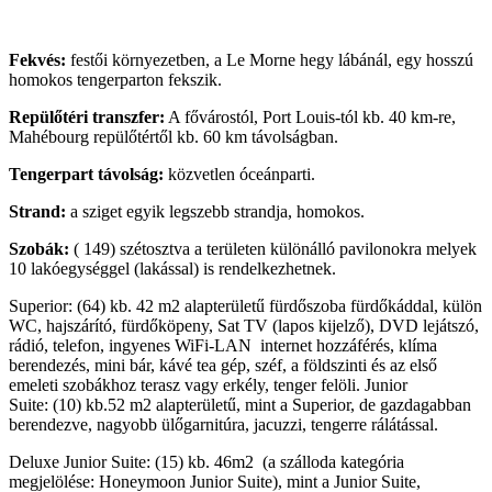
Fekvés:
festői környezetben, a Le Morne hegy lábánál, egy hosszú
homokos tengerparton fekszik.
Repülőtéri transzfer:
A fővárostól, Port Louis-tól kb. 40 km-re,
Mahébourg repülőtértől kb. 60 km távolságban.
Tengerpart távolság:
közvetlen óceánparti.
Strand:
a sziget egyik legszebb strandja, homokos.
Szobák:
( 149) szétosztva a területen különálló pavilonokra melyek
10 lakóegységgel (lakással) is rendelkezhetnek.
Superior: (64) kb. 42 m2 alapterületű fürdőszoba fürdőkáddal, külön
WC, hajszárító, fürdőköpeny, Sat TV (lapos kijelző), DVD lejátszó,
rádió, telefon, ingyenes WiFi-LAN internet hozzáférés, klíma
berendezés, mini bár, kávé tea gép, széf, a földszinti és az első
emeleti szobákhoz terasz vagy erkély, tenger felöli. Junior
Suite: (10) kb.52 m2 alapterületű, mint a Superior, de gazdagabban
berendezve, nagyobb ülőgarnitúra, jacuzzi, tengerre rálátással.
Deluxe Junior Suite: (15) kb. 46m2 (a szálloda kategória
megjelölése: Honeymoon Junior Suite), mint a Junior Suite,