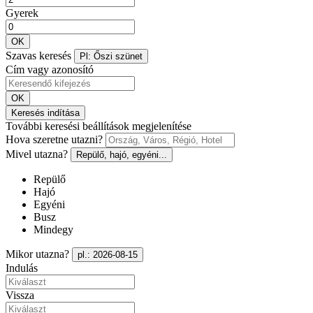
Gyerek
OK
Szavas keresés
Pl: Őszi szünet
Cím vagy azonosító
OK
Keresés indítása
További keresési beállítások megjelenítése
Hova szeretne utazni?
Mivel utazna?
Repülő, hajó, egyéni...
Repülő
Hajó
Egyéni
Busz
Mindegy
Mikor utazna?
pl.: 2026-08-15
Indulás
Vissza