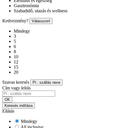
Életstílus és egészség
Gasztronómia
Szabadidő, utazás és wellness
Kedvezmény?
Válasszon!
Mindegy
3
5
6
8
10
12
15
20
Szavas keresés
Pl.: szállás neve
Cím vagy leírás
OK
Keresés indítása
Ellátás
Mindegy
All inclusive