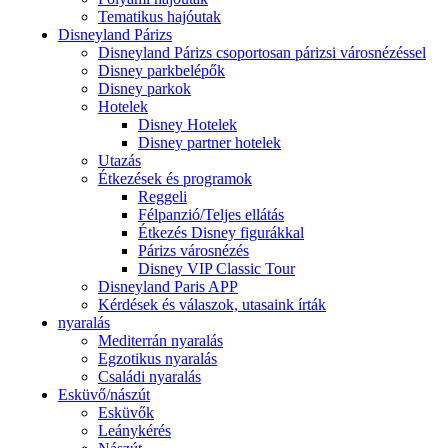
Tematikus hajóutak
Disneyland Párizs
Disneyland Párizs csoportosan párizsi városnézéssel
Disney parkbelépők
Disney parkok
Hotelek
Disney Hotelek
Disney partner hotelek
Utazás
Étkezések és programok
Reggeli
Félpanzió/Teljes ellátás
Étkezés Disney figurákkal
Párizs városnézés
Disney VIP Classic Tour
Disneyland Paris APP
Kérdések és válaszok, utasaink írták
nyaralás
Mediterrán nyaralás
Egzotikus nyaralás
Családi nyaralás
Esküvő/nászút
Esküvők
Leánykérés