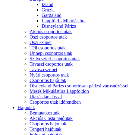
Izland
Grúzia
Gardaland
Lappföld - Mikulástúra
Disneyland Párizs
Akciós csoportos utak
Őszi csoportos utak
Őszi szünet
Téli csoportos utak
Ünnepi csoportos utak
Szilveszteri csoportos utak
Tavaszi csoportos utak
Tavaszi szünet
Nyári csoportos utak
Csoportos hajóutak
Disneyland Párizs csoportosan párizsi városnézéssel
Mesés Mikulástúra Lappföldön
Utazás társítással
Csoportos utak időrendben
Hajóutak
Bemutatkozunk
Akciós Costa hajóutak
Csoportos hajóutak
Tengeri hajóutak
Folyami hajóutak