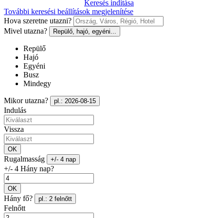
Keresés indítása
További keresési beállítások megjelenítése
Hova szeretne utazni?
Mivel utazna?
Repülő, hajó, egyéni...
Repülő
Hajó
Egyéni
Busz
Mindegy
Mikor utazna?
pl.: 2026-08-15
Indulás
Vissza
OK
Rugalmasság
+/- 4 nap
+/- 4 Hány nap?
OK
Hány fő?
pl.: 2 felnőtt
Felnőtt