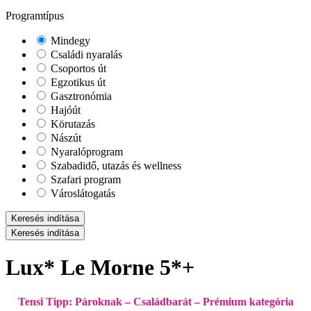
Programtípus
Mindegy
Családi nyaralás
Csoportos út
Egzotikus út
Gasztronómia
Hajóút
Körutazás
Nászút
Nyaralóprogram
Szabadidő, utazás és wellness
Szafari program
Városlátogatás
Keresés indítása
Keresés indítása
Lux* Le Morne 5*+
Tensi Tipp: Pároknak – Családbarát – Prémium kategória