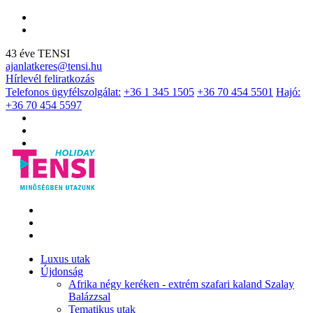
43 éve TENSI
ajanlatkeres@tensi.hu
Hírlevél feliratkozás
Telefonos ügyfélszolgálat:
+36 1 345 1505
+36 70 454 5501
Hajó:
+36 70 454 5597
Luxus utak
Újdonság
Afrika négy keréken - extrém szafari kaland Szalay
Balázzsal
Tematikus utak