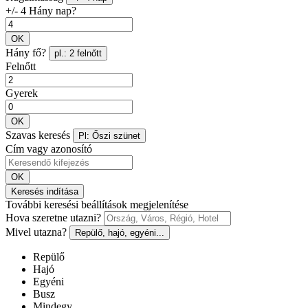
+/- 4 Hány nap?
OK
Hány fő?
pl.: 2 felnőtt
Felnőtt
Gyerek
OK
Szavas keresés
Pl: Őszi szünet
Cím vagy azonosító
OK
Keresés indítása
További keresési beállítások megjelenítése
Hova szeretne utazni?
Mivel utazna?
Repülő, hajó, egyéni...
Repülő
Hajó
Egyéni
Busz
Mindegy