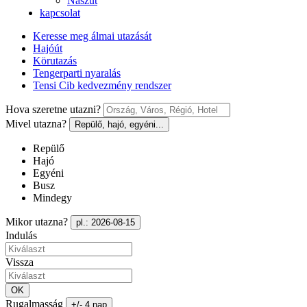
Nászút
kapcsolat
Keresse meg álmai utazását
Hajóút
Körutazás
Tengerparti nyaralás
Tensi Cib kedvezmény rendszer
Hova szeretne utazni?
Mivel utazna?
Repülő, hajó, egyéni...
Repülő
Hajó
Egyéni
Busz
Mindegy
Mikor utazna?
pl.: 2026-08-15
Indulás
Vissza
OK
Rugalmasság
+/- 4 nap