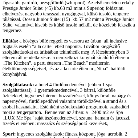
tágasabb, gardrób, pezsgőfürdő (whirpool). Az első emeleten erkély.
Prestige Junior Suite: (45) kb.63 m2 mint a Superior, földszinti
elhelyezés, nagyobb terasszal, nyugággyal, külső tusoló, tengerre
rálátással. Ocean Junior Suite: (15) kb.57 m2 mint a Prestige Junior
Suite, valamivel kisebb és külső tusoló nélkül, de közelebb fekszik a
tengerhez.
Ellátás:
a bőséges büfé reggeli és vacsora az árban, all inclusive
foglalás esetén "a la carte" ebéd naponta. További kiegészítő
szolgáltatásokat az árlistában tekinthetik meg. A létesítményben 3
étterem áll rendelkezésre: a nemzetközi konyhát kínáló fő étterem
„The Kitchen”, a parti étterem „The Beach” mediterrán
ételkülönlegességeivel, és az a la carte étterem „Nipa” thaiföldi
konyhájával.
Szolgáltatások:
a hotel 4 fürdőmedencével (ebben 1 spa
szolgáltatással), 1 gyermekmedencével, 3 bárral, különféle
üzletekkel, ingyenes internet hozzáféréssel, könyvtárral, napágy és
napernyővel, fürdőlepedővel valamint törölközővel a strand és a
szobai használatra. Esténként szórakoztató programok, szabadtéri
mozi a tengerparton. Benne van az árban: a 2400 m2-es Spa
„LUX Me Spa” saját úszómedencével, szauna, hamam és jacuzzi,
fizetés ellenében: masszázs és szépségápoló kezelések,
Sport:
ingyenes szolgáltatások: fitnesz központ, jóga, aerobik, 2