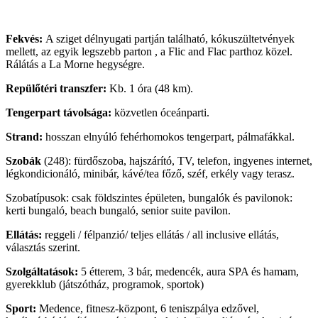
Fekvés:
A sziget délnyugati partján található, kókuszültetvények
mellett, az egyik legszebb parton , a Flic and Flac parthoz közel.
Rálátás a La Morne hegységre.
Repülőtéri transzfer:
Kb. 1 óra (48 km).
Tengerpart távolsága:
közvetlen óceánparti.
Strand:
hosszan elnyúló fehérhomokos tengerpart, pálmafákkal.
Szobák
(248): fürdőszoba, hajszárító, TV, telefon, ingyenes internet,
légkondicionáló, minibár, kávé/tea főző, széf, erkély vagy terasz.
Szobatípusok: csak földszintes épületen, bungalók és pavilonok:
kerti bungaló, beach bungaló, senior suite pavilon.
Ellátás:
reggeli / félpanzió/ teljes ellátás / all inclusive ellátás,
választás szerint.
Szolgáltatások:
5 étterem, 3 bár, medencék, aura SPA és hamam,
gyerekklub (játszótház, programok, sportok)
Sport:
Medence, fitnesz-központ, 6 teniszpálya edzővel,