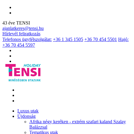
43 éve TENSI
ajanlatkeres@tensi.hu
Hírlevél feliratkozás
Telefonos ügyfélszolgálat:
+36 1 345 1505
+36 70 454 5501
Hajó:
+36 70 454 5597
Luxus utak
Újdonság
Afrika négy keréken - extrém szafari kaland Szalay
Balázzsal
Tematikus utak