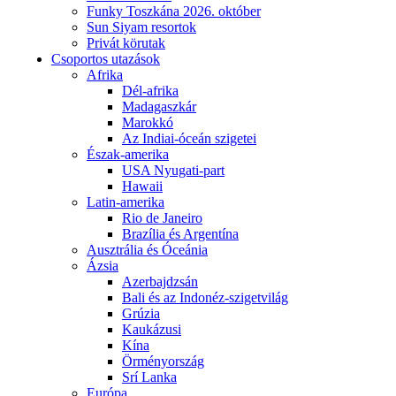
Funky Toszkána 2026. október
Sun Siyam resortok
Privát körutak
Csoportos utazások
Afrika
Dél-afrika
Madagaszkár
Marokkó
Az Indiai-óceán szigetei
Észak-amerika
USA Nyugati-part
Hawaii
Latin-amerika
Rio de Janeiro
Brazília és Argentína
Ausztrália és Óceánia
Ázsia
Azerbajdzsán
Bali és az Indonéz-szigetvilág
Grúzia
Kaukázusi
Kína
Örményország
Srí Lanka
Európa