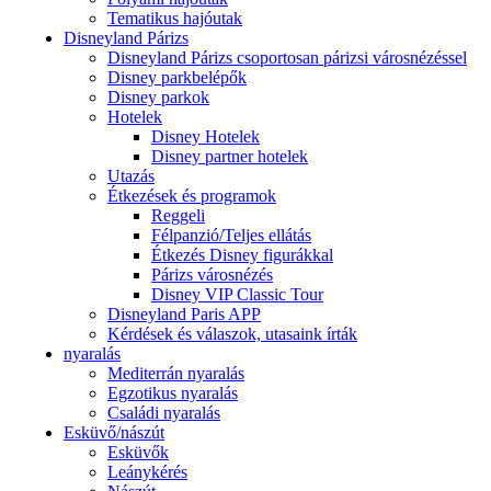
Tematikus hajóutak
Disneyland Párizs
Disneyland Párizs csoportosan párizsi városnézéssel
Disney parkbelépők
Disney parkok
Hotelek
Disney Hotelek
Disney partner hotelek
Utazás
Étkezések és programok
Reggeli
Félpanzió/Teljes ellátás
Étkezés Disney figurákkal
Párizs városnézés
Disney VIP Classic Tour
Disneyland Paris APP
Kérdések és válaszok, utasaink írták
nyaralás
Mediterrán nyaralás
Egzotikus nyaralás
Családi nyaralás
Esküvő/nászút
Esküvők
Leánykérés