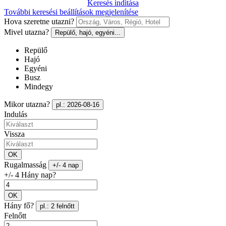
Keresés indítása
További keresési beállítások megjelenítése
Hova szeretne utazni?
Mivel utazna?
Repülő, hajó, egyéni...
Repülő
Hajó
Egyéni
Busz
Mindegy
Mikor utazna?
pl.: 2026-08-16
Indulás
Vissza
OK
Rugalmasság
+/- 4 nap
+/- 4 Hány nap?
OK
Hány fő?
pl.: 2 felnőtt
Felnőtt