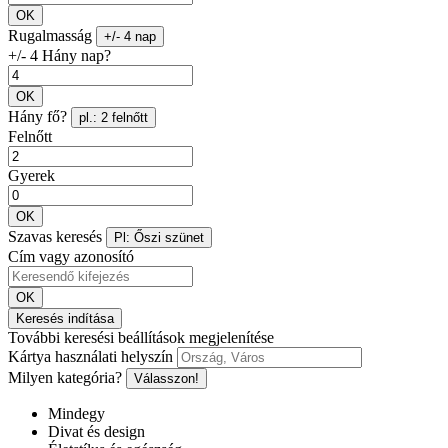
OK
Rugalmasság
+/- 4 nap
+/- 4 Hány nap?
OK
Hány fő?
pl.: 2 felnőtt
Felnőtt
Gyerek
OK
Szavas keresés
Pl: Őszi szünet
Cím vagy azonosító
OK
Keresés indítása
További keresési beállítások megjelenítése
Kártya használati helyszín
Milyen kategória?
Válasszon!
Mindegy
Divat és design