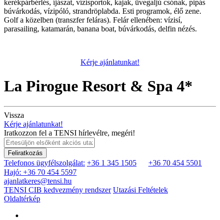
kerékpárbérlés, íjászat, vízisportok, kajak, üvegaljú csónak, pipás
búvárkodás, vízipóló, strandröplabda. Esti programok, élő zene.
Golf a közelben (transzfer feláras). Felár ellenében: vízisí,
parasailing, katamarán, banana boat, búvárkodás, delfin nézés.
Kérje ajánlatunkat!
La Pirogue Resort & Spa 4*
Vissza
Kérje ajánlatunkat!
Iratkozzon fel a TENSI hírlevélre, megéri!
Feliratkozás
Telefonos ügyfélszolgálat:
+36 1 345 1505
+36 70 454 5501
Hajó: +36 70 454 5597
ajanlatkeres@tensi.hu
TENSI CIB kedvezmény rendszer
Utazási Feltételek
Oldaltérkép