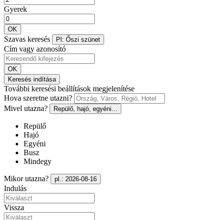
Gyerek
OK
Szavas keresés
Pl: Őszi szünet
Cím vagy azonosító
OK
Keresés indítása
További keresési beállítások megjelenítése
Hova szeretne utazni?
Mivel utazna?
Repülő, hajó, egyéni...
Repülő
Hajó
Egyéni
Busz
Mindegy
Mikor utazna?
pl.: 2026-08-16
Indulás
Vissza