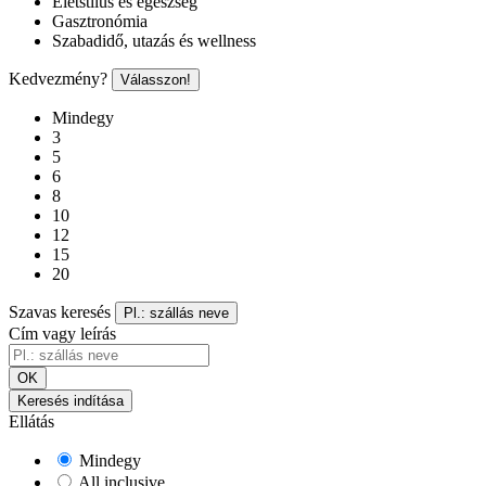
Életstílus és egészség
Gasztronómia
Szabadidő, utazás és wellness
Kedvezmény?
Válasszon!
Mindegy
3
5
6
8
10
12
15
20
Szavas keresés
Pl.: szállás neve
Cím vagy leírás
OK
Keresés indítása
Ellátás
Mindegy
All inclusive