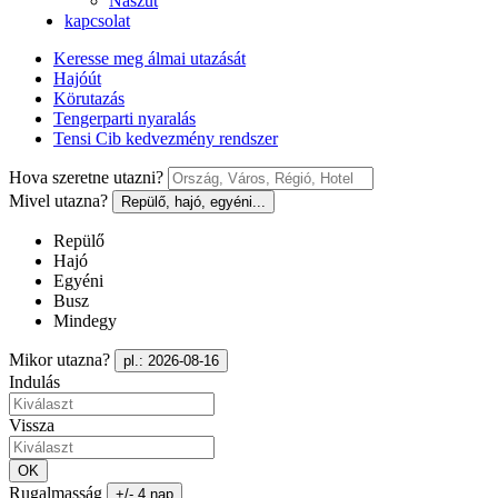
Nászút
kapcsolat
Keresse meg álmai utazását
Hajóút
Körutazás
Tengerparti nyaralás
Tensi Cib kedvezmény rendszer
Hova szeretne utazni?
Mivel utazna?
Repülő, hajó, egyéni...
Repülő
Hajó
Egyéni
Busz
Mindegy
Mikor utazna?
pl.: 2026-08-16
Indulás
Vissza
OK
Rugalmasság
+/- 4 nap