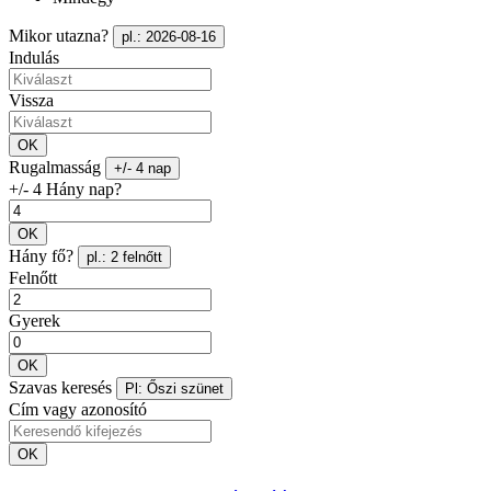
Mikor utazna?
pl.: 2026-08-16
Indulás
Vissza
OK
Rugalmasság
+/- 4 nap
+/- 4 Hány nap?
OK
Hány fő?
pl.: 2 felnőtt
Felnőtt
Gyerek
OK
Szavas keresés
Pl: Őszi szünet
Cím vagy azonosító
OK