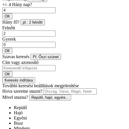
+/- 4 Hány nap?
OK
Hány fő?
pl.: 2 felnőtt
Felnőtt
Gyerek
OK
Szavas keresés
Pl: Őszi szünet
Cím vagy azonosító
OK
Keresés indítása
További keresési beállítások megjelenítése
Hova szeretne utazni?
Mivel utazna?
Repülő, hajó, egyéni...
Repülő
Hajó
Egyéni
Busz
Mindegy