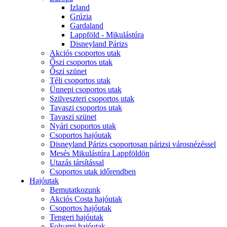
Izland
Grúzia
Gardaland
Lappföld - Mikulástúra
Disneyland Párizs
Akciós csoportos utak
Őszi csoportos utak
Őszi szünet
Téli csoportos utak
Ünnepi csoportos utak
Szilveszteri csoportos utak
Tavaszi csoportos utak
Tavaszi szünet
Nyári csoportos utak
Csoportos hajóutak
Disneyland Párizs csoportosan párizsi városnézéssel
Mesés Mikulástúra Lappföldön
Utazás társítással
Csoportos utak időrendben
Hajóutak
Bemutatkozunk
Akciós Costa hajóutak
Csoportos hajóutak
Tengeri hajóutak
Folyami hajóutak