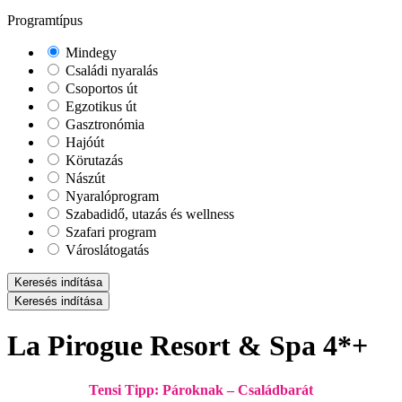
Programtípus
Mindegy
Családi nyaralás
Csoportos út
Egzotikus út
Gasztronómia
Hajóút
Körutazás
Nászút
Nyaralóprogram
Szabadidő, utazás és wellness
Szafari program
Városlátogatás
Keresés indítása
Keresés indítása
La Pirogue Resort & Spa 4*+
Tensi Tipp: Pároknak – Családbarát