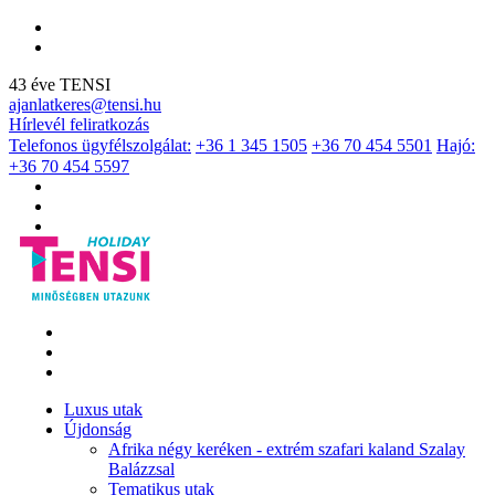
43 éve TENSI
ajanlatkeres@tensi.hu
Hírlevél feliratkozás
Telefonos ügyfélszolgálat:
+36 1 345 1505
+36 70 454 5501
Hajó:
+36 70 454 5597
Luxus utak
Újdonság
Afrika négy keréken - extrém szafari kaland Szalay
Balázzsal
Tematikus utak