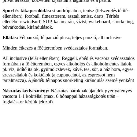
privát teraszra, közvetlen kijárattal a lagúnára és a partra.
Sport és kikapcsolódás:
strandröplabda, tenisz (felszerelés térítés
ellenében), football, fitneszterem, asztali tenisz, darts. Térítés
ellenében: windsurf, SUP, katamarán, vízisí, wakeboard, snorkeling,
búvárkodás, kirándulások.
Ellátás:
Félpanzió, félpanzió plusz, teljes panzió, all inclusive.
Minden étkezés a főétteremben svédasztalos formában.
All inclusive (felár ellenében): Reggeli, ebéd és vacsora svédasztalos
formában a fő étteremben, egyes alkoholos és alkoholmentes italok,
pl. víz, üdítő italok, gyümölcslevek, kávé, tea, sör, a ház bora, egyes
szeszesitalok és koktélok (a cappuccinot, az espressot nem
tartalmazza). Ajándék félnapos snorkeling kirándulás személyenként
Nászutas kedvezmény:
Nászutas pároknak ajándék gyertyafényes
vacsora 1-1 koktéllal (max. 6 hónappal házasságkötés után –
foglaláskor kérjük jelezni).