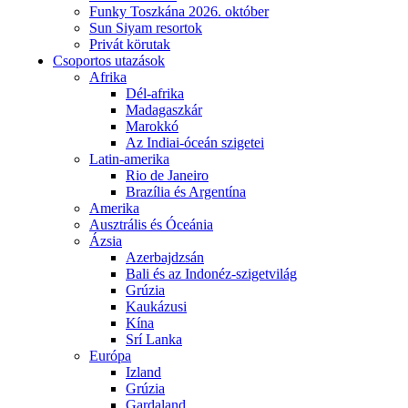
Funky Toszkána 2026. október
Sun Siyam resortok
Privát körutak
Csoportos utazások
Afrika
Dél-afrika
Madagaszkár
Marokkó
Az Indiai-óceán szigetei
Latin-amerika
Rio de Janeiro
Brazília és Argentína
Amerika
Ausztrális és Óceánia
Ázsia
Azerbajdzsán
Bali és az Indonéz-szigetvilág
Grúzia
Kaukázusi
Kína
Srí Lanka
Európa
Izland
Grúzia
Gardaland