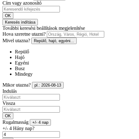
Cím vagy azonosító
OK
Keresés indítása
További keresési beállítások megjelenítése
Hova szeretne utazni?
Mivel utazna?
Repülő, hajó, egyéni...
Repülő
Hajó
Egyéni
Busz
Mindegy
Mikor utazna?
pl.: 2026-08-13
Indulás
Vissza
OK
Rugalmasság
+/- 4 nap
+/- 4 Hány nap?