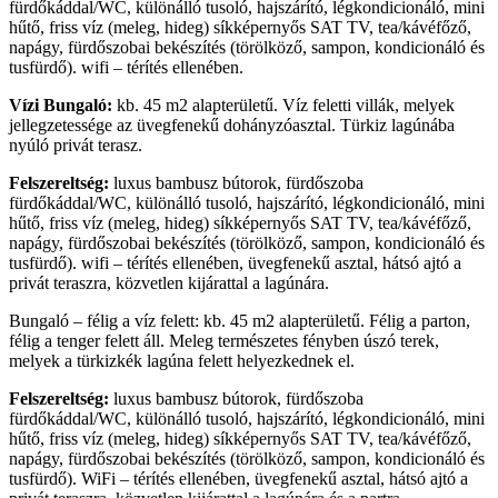
fürdőkáddal/WC, különálló tusoló, hajszárító, légkondicionáló, mini
hűtő, friss víz (meleg, hideg) síkképernyős SAT TV, tea/kávéfőző,
napágy, fürdőszobai bekészítés (törölköző, sampon, kondicionáló és
tusfürdő). wifi – térítés ellenében.
Vízi Bungaló:
kb. 45 m2 alapterületű. Víz feletti villák, melyek
jellegzetessége az üvegfenekű dohányzóasztal. Türkiz lagúnába
nyúló privát terasz.
Felszereltség:
luxus bambusz bútorok, fürdőszoba
fürdőkáddal/WC, különálló tusoló, hajszárító, légkondicionáló, mini
hűtő, friss víz (meleg, hideg) síkképernyős SAT TV, tea/kávéfőző,
napágy, fürdőszobai bekészítés (törölköző, sampon, kondicionáló és
tusfürdő). wifi – térítés ellenében, üvegfenekű asztal, hátsó ajtó a
privát teraszra, közvetlen kijárattal a lagúnára.
Bungaló – félig a víz felett: kb. 45 m2 alapterületű. Félig a parton,
félig a tenger felett áll. Meleg természetes fényben úszó terek,
melyek a türkizkék lagúna felett helyezkednek el.
Felszereltség:
luxus bambusz bútorok, fürdőszoba
fürdőkáddal/WC, különálló tusoló, hajszárító, légkondicionáló, mini
hűtő, friss víz (meleg, hideg) síkképernyős SAT TV, tea/kávéfőző,
napágy, fürdőszobai bekészítés (törölköző, sampon, kondicionáló és
tusfürdő). WiFi – térítés ellenében, üvegfenekű asztal, hátsó ajtó a