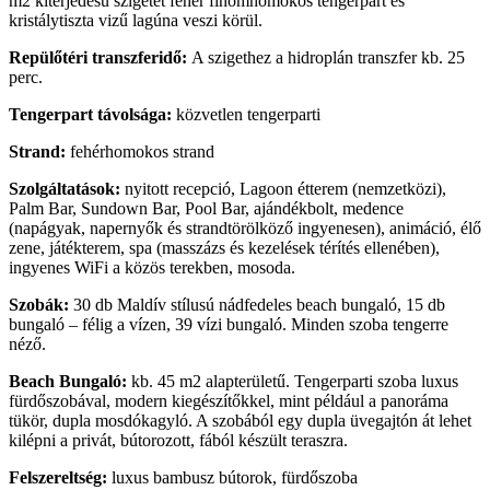
m2 kiterjedésű szigetet fehér finomhomokos tengerpart és
kristálytiszta vizű lagúna veszi körül.
Repülőtéri transzferidő:
A szigethez a hidroplán transzfer kb. 25
perc.
Tengerpart távolsága:
közvetlen tengerparti
Strand:
fehérhomokos strand
Szolgáltatások:
nyitott recepció, Lagoon étterem (nemzetközi),
Palm Bar, Sundown Bar, Pool Bar, ajándékbolt, medence
(napágyak, napernyők és strandtörölköző ingyenesen), animáció, élő
zene, játékterem, spa (masszázs és kezelések térítés ellenében),
ingyenes WiFi a közös terekben, mosoda.
Szobák:
30 db Maldív stílusú nádfedeles beach bungaló, 15 db
bungaló – félig a vízen, 39 vízi bungaló. Minden szoba tengerre
néző.
Beach Bungaló:
kb. 45 m2 alapterületű. Tengerparti szoba luxus
fürdőszobával, modern kiegészítőkkel, mint például a panoráma
tükör, dupla mosdókagyló. A szobából egy dupla üvegajtón át lehet
kilépni a privát, bútorozott, fából készült teraszra.
Felszereltség:
luxus bambusz bútorok, fürdőszoba