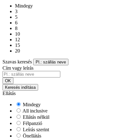
Mindegy
3
5
6
8
10
12
15
20
Szavas keresés
Pl.: szállás neve
Cím vagy leírás
OK
Keresés indítása
Ellátás
Mindegy
All inclusive
Ellátás nélkül
Félpanzió
Leírás szerint
Önellátás