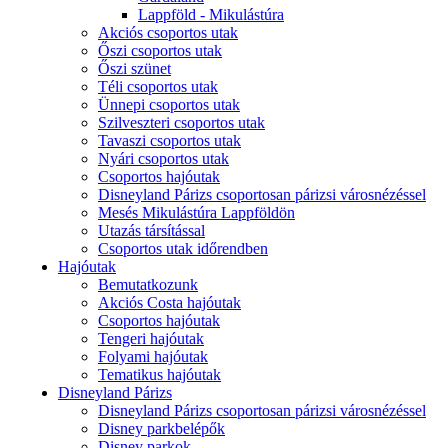
Lappföld - Mikulástúra
Akciós csoportos utak
Őszi csoportos utak
Őszi szünet
Téli csoportos utak
Ünnepi csoportos utak
Szilveszteri csoportos utak
Tavaszi csoportos utak
Nyári csoportos utak
Csoportos hajóutak
Disneyland Párizs csoportosan párizsi városnézéssel
Mesés Mikulástúra Lappföldön
Utazás társítással
Csoportos utak időrendben
Hajóutak
Bemutatkozunk
Akciós Costa hajóutak
Csoportos hajóutak
Tengeri hajóutak
Folyami hajóutak
Tematikus hajóutak
Disneyland Párizs
Disneyland Párizs csoportosan párizsi városnézéssel
Disney parkbelépők
Disney parkok