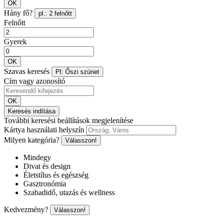
OK
Hány fő?
pl.: 2 felnőtt
Felnőtt
Gyerek
OK
Szavas keresés
Pl: Őszi szünet
Cím vagy azonosító
OK
Keresés indítása
További keresési beállítások megjelenítése
Kártya használati helyszín
Milyen kategória?
Válasszon!
Mindegy
Divat és design
Életstílus és egészség
Gasztronómia
Szabadidő, utazás és wellness
Kedvezmény?
Válasszon!