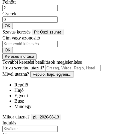
Felnőtt
Gyerek
OK
Szavas keresés
Pl: Őszi szünet
Cím vagy azonosító
OK
Keresés indítása
További keresési beállítások megjelenítése
Hova szeretne utazni?
Mivel utazna?
Repülő, hajó, egyéni...
Repülő
Hajó
Egyéni
Busz
Mindegy
Mikor utazna?
pl.: 2026-08-13
Indulás