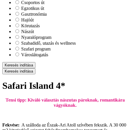
Csoportos út
Egzotikus út
Gasztronómia
Hajóút
Körutazás
Nászút
Nyaralóprogram
Szabadidő, utazás és wellness
Szafari program
Városlátogatás
Keresés indítása
Keresés indítása
Safari Island 4*
Tensi tipp: Kiváló választás nászutas pároknak, romantikára
vágyóknak.
Fekvése:
A szálloda az Észak-Ari Atoll szívében fekszik. A 30 000