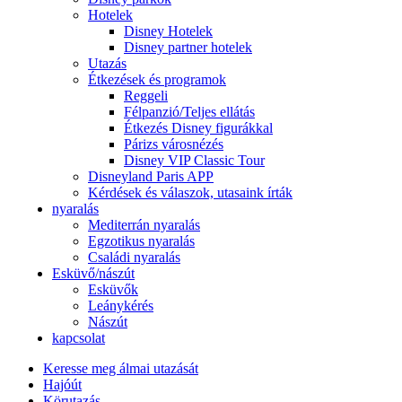
Hotelek
Disney Hotelek
Disney partner hotelek
Utazás
Étkezések és programok
Reggeli
Félpanzió/Teljes ellátás
Étkezés Disney figurákkal
Párizs városnézés
Disney VIP Classic Tour
Disneyland Paris APP
Kérdések és válaszok, utasaink írták
nyaralás
Mediterrán nyaralás
Egzotikus nyaralás
Családi nyaralás
Esküvő/nászút
Esküvők
Leánykérés
Nászút
kapcsolat
Keresse meg álmai utazását
Hajóút
Körutazás