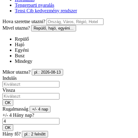
Tengerparti nyaralás
Tensi Cib kedvezmény rendszer
Hova szeretne utazni?
Mivel utazna?
Repülő, hajó, egyéni...
Repülő
Hajó
Egyéni
Busz
Mindegy
Mikor utazna?
pl.: 2026-08-13
Indulás
Vissza
OK
Rugalmasság
+/- 4 nap
+/- 4 Hány nap?
OK
Hány fő?
pl.: 2 felnőtt