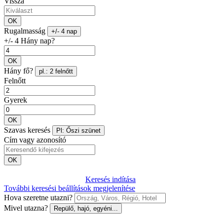
Vissza
OK
Rugalmasság
+/- 4 nap
+/- 4 Hány nap?
OK
Hány fő?
pl.: 2 felnőtt
Felnőtt
Gyerek
OK
Szavas keresés
Pl: Őszi szünet
Cím vagy azonosító
OK
Keresés indítása
További keresési beállítások megjelenítése
Hova szeretne utazni?
Mivel utazna?
Repülő, hajó, egyéni...