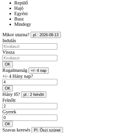
Repülő
Hajó
Egyéni
Busz
Mindegy
Mikor utazna?
pl.: 2026-08-13
Indulás
Vissza
OK
Rugalmasság
+/- 4 nap
+/- 4 Hány nap?
OK
Hány fő?
pl.: 2 felnőtt
Felnőtt
Gyerek
OK
Szavas keresés
Pl: Őszi szünet