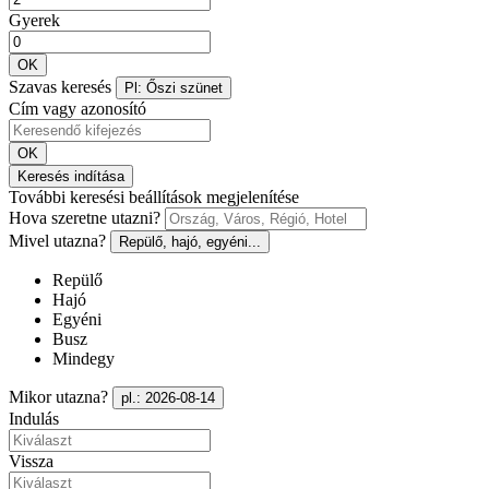
Gyerek
OK
Szavas keresés
Pl: Őszi szünet
Cím vagy azonosító
OK
Keresés indítása
További keresési beállítások megjelenítése
Hova szeretne utazni?
Mivel utazna?
Repülő, hajó, egyéni...
Repülő
Hajó
Egyéni
Busz
Mindegy
Mikor utazna?
pl.: 2026-08-14
Indulás
Vissza