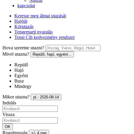
Nászút
kapcsolat
Keresse meg álmai utazását
Hajóút
Körutazás
Tengerparti nyaralás
Tensi Cib kedvezmény rendszer
Hova szeretne utazni?
Mivel utazna?
Repülő, hajó, egyéni...
Repülő
Hajó
Egyéni
Busz
Mindegy
Mikor utazna?
pl.: 2026-08-14
Indulás
Vissza
OK
Rugalmasság
+/- 4 nap