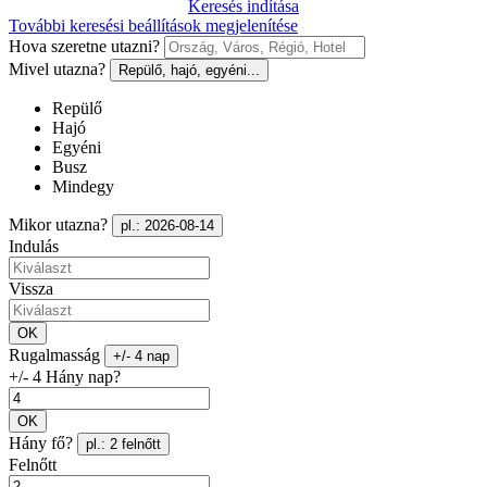
Keresés indítása
További keresési beállítások megjelenítése
Hova szeretne utazni?
Mivel utazna?
Repülő, hajó, egyéni...
Repülő
Hajó
Egyéni
Busz
Mindegy
Mikor utazna?
pl.: 2026-08-14
Indulás
Vissza
OK
Rugalmasság
+/- 4 nap
+/- 4 Hány nap?
OK
Hány fő?
pl.: 2 felnőtt
Felnőtt