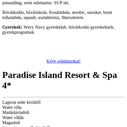
parasailing, semi submarine, SUP ski.
Búvárkodás, búváriskola. Kosárlabda, aerobic, snooker, benti
tollaslabda, squash, asztalitenisz, fitneszterem.
Gyerekek:
Wavy Navy gyerekklub, búvárkodás gyerekeknek,
gyerekprogramok.
Kérje ajánlatunkat!
Paradise Island Resort & Spa
4*
Lagoon suite kivülről
Water villa
Madártávlatból
Water villák
Magasból