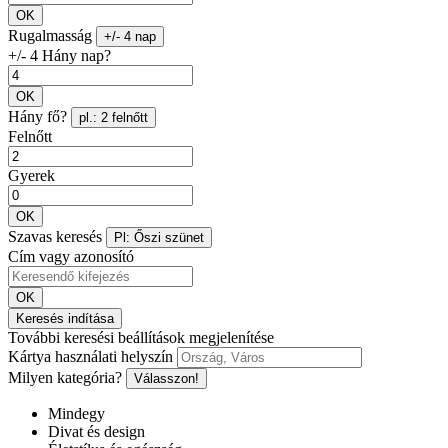
OK
Rugalmasság
+/- 4 nap
+/- 4 Hány nap?
OK
Hány fő?
pl.: 2 felnőtt
Felnőtt
Gyerek
OK
Szavas keresés
Pl: Őszi szünet
Cím vagy azonosító
OK
Keresés indítása
További keresési beállítások megjelenítése
Kártya használati helyszín
Milyen kategória?
Válasszon!
Mindegy
Divat és design