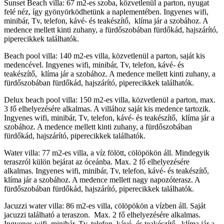
Sunset Beach villa: 67 m2-es szoba, közvetlenül a parton, nyugat
felé néz, így gyönyörködhetünk a naplementében. Ingyenes wifi,
minibár, Tv, telefon, kávé- és teakészítő, klíma jár a szobához. A
medence mellett kinti zuhany, a fürdőszobában fürdőkád, hajszárító,
piperecikkek találhatók.
Beach pool villa: 140 m2-es villa, közvetlenül a parton, saját kis
medencével. Ingyenes wifi, minibár, Tv, telefon, kávé- és
teakészítő, klíma jár a szobához. A medence mellett kinti zuhany, a
fürdőszobában fürdőkád, hajszárító, piperecikkek találhatók.
Delux beach pool villa: 150 m2-es villa, közvetlenül a parton, max.
3 fő elhelyezésére alkalmas. A villához saját kis medence tartozik.
Ingyenes wifi, minibár, Tv, telefon, kávé- és teakészítő, klíma jár a
szobához. A medence mellett kinti zuhany, a fürdőszobában
fürdőkád, hajszárító, piperecikkek találhatók.
Water villa: 77 m2-es villa, a víz fölött, cölöpökön áll. Mindegyik
teraszról külön bejárat az óceánba. Max. 2 fő elhelyezésére
alkalmas. Ingyenes wifi, minibár, Tv, telefon, kávé- és teakészítő,
klíma jár a szobához. A medence mellett nagy napozóterasz. A
fürdőszobában fürdőkád, hajszárító, piperecikkek találhatók.
Jacuzzi water villa: 86 m2-es villa, cölöpökön a vízben áll. Saját
jacuzzi található a teraszon. Max. 2 fő elhelyezésére alkalmas.
Ingyenes wifi, minibár, Tv, telefon, kávé- és teakészítő, klíma jár a