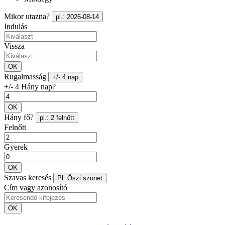
Mikor utazna?
pl.: 2026-08-14
Indulás
Vissza
OK
Rugalmasság
+/- 4 nap
+/- 4 Hány nap?
OK
Hány fő?
pl.: 2 felnőtt
Felnőtt
Gyerek
OK
Szavas keresés
Pl: Őszi szünet
Cím vagy azonosító
OK