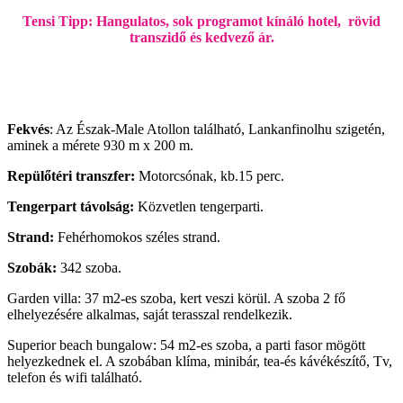
Tensi Tipp: Hangulatos, sok programot kínáló hotel, rövid
transzidő és kedvező ár.
Fekvés
: Az Észak-Male Atollon található, Lankanfinolhu szigetén,
aminek a mérete 930 m x 200 m.
Repülőtéri transzfer:
Motorcsónak, kb.15 perc.
Tengerpart távolság:
Közvetlen tengerparti.
Strand:
Fehérhomokos széles strand.
Szobák:
342 szoba.
Garden villa: 37 m2-es szoba, kert veszi körül. A szoba 2 fő
elhelyezésére alkalmas, saját terasszal rendelkezik.
Superior beach bungalow: 54 m2-es szoba, a parti fasor mögött
helyezkednek el. A szobában klíma, minibár, tea-és kávékészítő, Tv,
telefon és wifi található.