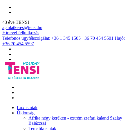
43 éve TENSI
ajanlatkeres@tensi.hu
Hírlevél feliratkozás
Telefonos ügyfélszolgálat:
+36 1 345 1505
+36 70 454 5501
Hajó:
+36 70 454 5597
Luxus utak
Újdonság
Afrika négy keréken - extrém szafari kaland Szalay
Balázzsal
Tematikus utak