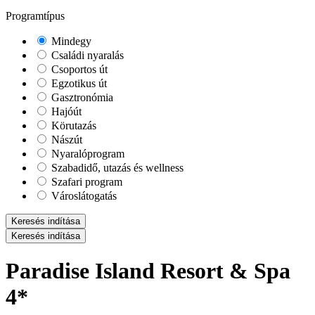
Programtípus
Mindegy
Családi nyaralás
Csoportos út
Egzotikus út
Gasztronómia
Hajóút
Körutazás
Nászút
Nyaralóprogram
Szabadidő, utazás és wellness
Szafari program
Városlátogatás
Keresés indítása
Keresés indítása
Paradise Island Resort & Spa
4*