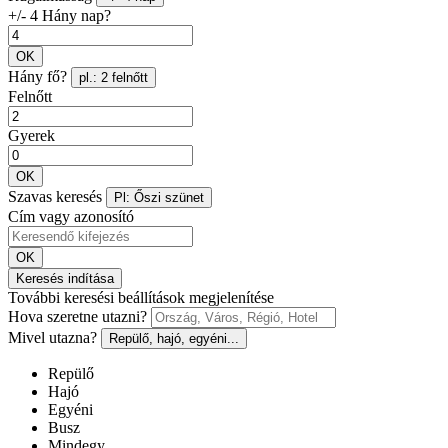
+/- 4 Hány nap?
OK
Hány fő?
pl.: 2 felnőtt
Felnőtt
Gyerek
OK
Szavas keresés
Pl: Őszi szünet
Cím vagy azonosító
OK
Keresés indítása
További keresési beállítások megjelenítése
Hova szeretne utazni?
Mivel utazna?
Repülő, hajó, egyéni...
Repülő
Hajó
Egyéni
Busz
Mindegy