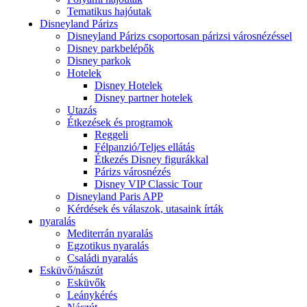
Tematikus hajóutak
Disneyland Párizs
Disneyland Párizs csoportosan párizsi városnézéssel
Disney parkbelépők
Disney parkok
Hotelek
Disney Hotelek
Disney partner hotelek
Utazás
Étkezések és programok
Reggeli
Félpanzió/Teljes ellátás
Étkezés Disney figurákkal
Párizs városnézés
Disney VIP Classic Tour
Disneyland Paris APP
Kérdések és válaszok, utasaink írták
nyaralás
Mediterrán nyaralás
Egzotikus nyaralás
Családi nyaralás
Esküvő/nászút
Esküvők
Leánykérés