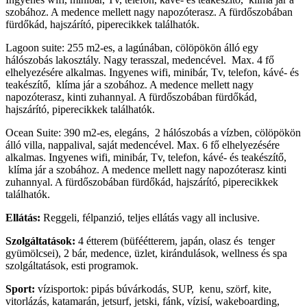
szobához. A medence mellett nagy napozóterasz. A fürdőszobában
fürdőkád, hajszárító, piperecikkek találhatók.
Lagoon suite: 255 m2-es, a lagúnában, cölöpökön álló egy
hálószobás lakosztály. Nagy terasszal, medencével. Max. 4 fő
elhelyezésére alkalmas. Ingyenes wifi, minibár, Tv, telefon, kávé- és
teakészítő, klíma jár a szobához. A medence mellett nagy
napozóterasz, kinti zuhannyal. A fürdőszobában fürdőkád,
hajszárító, piperecikkek találhatók.
Ocean Suite: 390 m2-es, elegáns, 2 hálószobás a vízben, cölöpökön
álló villa, nappalival, saját medencével. Max. 6 fő elhelyezésére
alkalmas. Ingyenes wifi, minibár, Tv, telefon, kávé- és teakészítő,
klíma jár a szobához. A medence mellett nagy napozóterasz kinti
zuhannyal. A fürdőszobában fürdőkád, hajszárító, piperecikkek
találhatók.
Ellátás:
Reggeli, félpanzió, teljes ellátás vagy all inclusive.
Szolgáltatások:
4 étterem (büféétterem, japán, olasz és tenger
gyümölcsei), 2 bár, medence, üzlet, kirándulások, wellness és spa
szolgáltatások, esti programok.
Sport:
vízisportok: pipás búvárkodás, SUP, kenu, szörf, kite,
vitorlázás, katamarán, jetsurf, jetski, fánk, vízisí, wakeboarding,