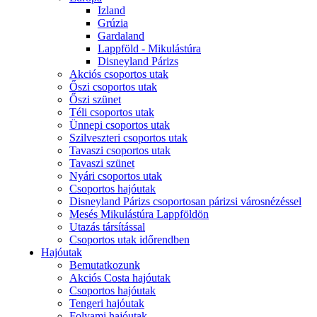
Izland
Grúzia
Gardaland
Lappföld - Mikulástúra
Disneyland Párizs
Akciós csoportos utak
Őszi csoportos utak
Őszi szünet
Téli csoportos utak
Ünnepi csoportos utak
Szilveszteri csoportos utak
Tavaszi csoportos utak
Tavaszi szünet
Nyári csoportos utak
Csoportos hajóutak
Disneyland Párizs csoportosan párizsi városnézéssel
Mesés Mikulástúra Lappföldön
Utazás társítással
Csoportos utak időrendben
Hajóutak
Bemutatkozunk
Akciós Costa hajóutak
Csoportos hajóutak
Tengeri hajóutak
Folyami hajóutak