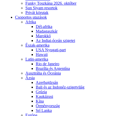
Funky Toszkána 2026. október
Sun Siyam resortok
Privát körutak
Csoportos utazások
Afrika
Dél-afrika
Madagaszkár
Marokkó
Az Indiai-óceán szigetei
Észak-amerika
USA Nyugati-part
Hawaii
Latin-amerika
Rio de Janeiro
Brazília és Argentína
Ausztrália és Óceánia
Ázsia
Azerbajdzsán
Bali és az Indonéz-szigetvilág
Grúzia
Kaukázusi
Kína
Örményország
Srí Lanka
Európa