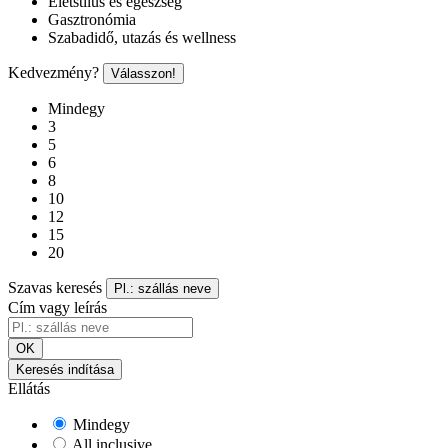
Életstílus és egészség
Gasztronómia
Szabadidő, utazás és wellness
Kedvezmény?
Válasszon!
Mindegy
3
5
6
8
10
12
15
20
Szavas keresés
Pl.: szállás neve
Cím vagy leírás
OK
Keresés indítása
Ellátás
Mindegy
All inclusive