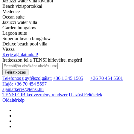
Jazuzzi water villa kivülről
Beach vizisportokkal
Medence
Ocean suite
Jazuzzi water villa
Garden bungalow
Lagoon suite
Superior beach bungalow
Deluxe beach pool villa
Vissza
Kérje ajánlatunkat!
Iratkozzon fel a TENSI hírlevélre, megéri!
Feliratkozás
Telefonos ügyfélszolgálat:
+36 1 345 1505
+36 70 454 5501
Hajó: +36 70 454 5597
ajanlatkeres@tensi.hu
TENSI CIB kedvezmény rendszer
Utazási Feltételek
Oldaltérkép