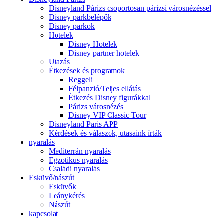
Disneyland Párizs csoportosan párizsi városnézéssel
Disney parkbelépők
Disney parkok
Hotelek
Disney Hotelek
Disney partner hotelek
Utazás
Étkezések és programok
Reggeli
Félpanzió/Teljes ellátás
Étkezés Disney figurákkal
Párizs városnézés
Disney VIP Classic Tour
Disneyland Paris APP
Kérdések és válaszok, utasaink írták
nyaralás
Mediterrán nyaralás
Egzotikus nyaralás
Családi nyaralás
Esküvő/nászút
Esküvők
Leánykérés
Nászút
kapcsolat