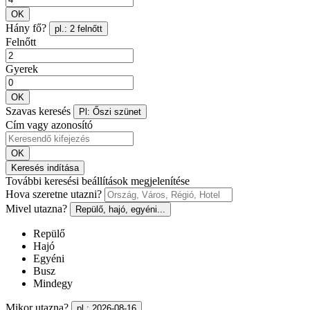
OK
Hány fő?
pl.: 2 felnőtt
Felnőtt
Gyerek
OK
Szavas keresés
Pl: Őszi szünet
Cím vagy azonosító
OK
Keresés indítása
További keresési beállítások megjelenítése
Hova szeretne utazni?
Mivel utazna?
Repülő, hajó, egyéni...
Repülő
Hajó
Egyéni
Busz
Mindegy
Mikor utazna?
pl.: 2026-08-16