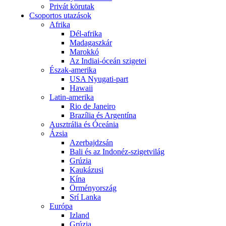
Privát körutak
Csoportos utazások
Afrika
Dél-afrika
Madagaszkár
Marokkó
Az Indiai-óceán szigetei
Észak-amerika
USA Nyugati-part
Hawaii
Latin-amerika
Rio de Janeiro
Brazília és Argentína
Ausztrália és Óceánia
Ázsia
Azerbajdzsán
Bali és az Indonéz-szigetvilág
Grúzia
Kaukázusi
Kína
Örményország
Srí Lanka
Európa
Izland
Grúzia