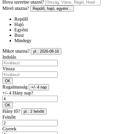
Hova szeretne utazni?
Mivel utazna?
Repülő, hajó, egyéni...
Repülő
Hajó
Egyéni
Busz
Mindegy
Mikor utazna?
pl.: 2026-08-16
Indulás
Vissza
OK
Rugalmasság
+/- 4 nap
+/- 4 Hány nap?
OK
Hány fő?
pl.: 2 felnőtt
Felnőtt
Gyerek