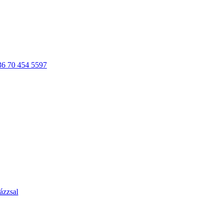
36 70 454 5597
ázzsal