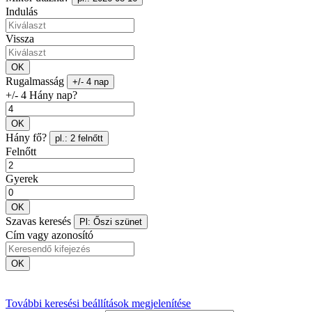
Indulás
Vissza
OK
Rugalmasság
+/- 4 nap
+/- 4 Hány nap?
OK
Hány fő?
pl.: 2 felnőtt
Felnőtt
Gyerek
OK
Szavas keresés
Pl: Őszi szünet
Cím vagy azonosító
OK
További keresési beállítások megjelenítése