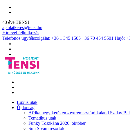
43 éve TENSI
ajanlatkeres@tensi.hu
Hírlevél feliratkozás
Telefonos ügyfélszolgálat:
+36 1 345 1505
+36 70 454 5501
Hajó: +
Luxus utak
Újdonság
Afrika négy keréken - extrém szafari kaland Szalay Bal
Tematikus utak
Funky Toszkána 2026. október
Sun Siyam resortok