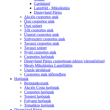
Gardaland
Lappföld - Mikulástúra
Disneyland Párizs
Akciós csoportos utak
Őszi csoportos utak
Őszi szünet
Téli csoportos utak
Ünnepi csoportos utak
Szilveszteri csoportos utak
Tavaszi csoportos utak
Tavaszi szünet
Nyári csoportos utak
Csoportos hajóutak
Disneyland Párizs csoportosan párizsi városnézéssel
Mesés Mikulástúra Lappföldön
Utazás társítással
Csoportos utak időrendben
Hajóutak
Bemutatkozunk
Akciós Costa hajóutak
Csoportos hajóutak
Tengeri hajóutak
Folyami hajóutak
Tematikus hajóutak
Disneyland Párizs