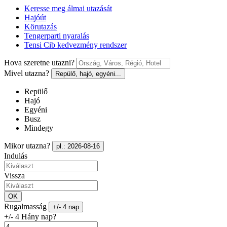
Keresse meg álmai utazását
Hajóút
Körutazás
Tengerparti nyaralás
Tensi Cib kedvezmény rendszer
Hova szeretne utazni?
Mivel utazna?
Repülő, hajó, egyéni...
Repülő
Hajó
Egyéni
Busz
Mindegy
Mikor utazna?
pl.: 2026-08-16
Indulás
Vissza
OK
Rugalmasság
+/- 4 nap
+/- 4 Hány nap?