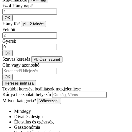
+/- 4 nap
+/- 4 Hány nap?
OK
Hány fő?
pl.: 2 felnőtt
Felnőtt
Gyerek
OK
Szavas keresés
Pl: Őszi szünet
Cím vagy azonosító
OK
Keresés indítása
További keresési beállítások megjelenítése
Kártya használati helyszín
Milyen kategória?
Válasszon!
Mindegy
Divat és design
Életstílus és egészség
Gasztronómia