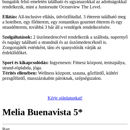
bungalók felső emeletén található és ugyanazokkal az adottságokkal
rendelkezik, mint a Juniorsuite Oceanview The Level.
Ellátás:
All-inclusive ellátás, üdvözlőitallal. 3 étterem található meg
a hotelben, egy főétterem, egy romantikus gourmet étterem és egy
strandétterem, továbbá 3 bár áll a vendégek rendelkezésére.
Szolgáltatások:
2 úszómedencével rendelkezik a szálloda, napernyő
és napágy található a strandnál és az úszómedencéknél is.
Zongorajáték esténként, tánc-és spanyolórák várják az
érdeklődőket.
Sport és kikapcsolódás:
Ingyenesen: Fitnesz központ, teniszpálya,
strand-röplabda, jóga.
Térítés ellenében:
Wellness központ, szauna, gőzfürdő, kültéri
pezsgőfürdő, masszázskabin pároknak, szépségszalon.
Kérje ajánlatunkat!
Melia Buenavista 5*
Part