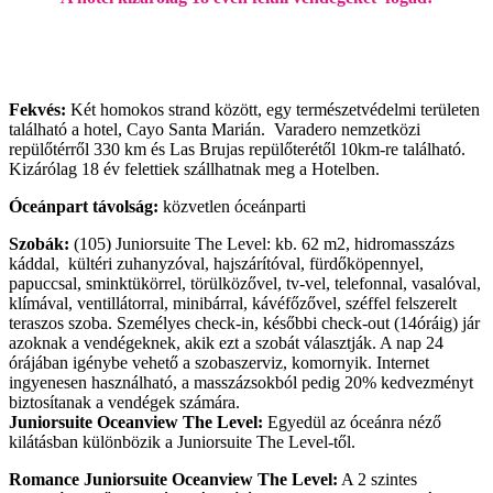
Fekvés:
Két homokos strand között, egy természetvédelmi területen
található a hotel, Cayo Santa Marián. Varadero nemzetközi
repülőtérről 330 km és Las Brujas repülőterétől 10km-re található.
Kizárólag 18 év felettiek szállhatnak meg a Hotelben.
Óceánpart távolság:
közvetlen óceánparti
Szobák:
(105) Juniorsuite The Level: kb. 62 m2, hidromasszázs
káddal, kültéri zuhanyzóval, hajszárítóval, fürdőköpennyel,
papuccsal, sminktükörrel, törülközővel, tv-vel, telefonnal, vasalóval,
klímával, ventillátorral, minibárral, kávéfőzővel, széffel felszerelt
teraszos szoba. Személyes check-in, későbbi check-out (14óráig) jár
azoknak a vendégeknek, akik ezt a szobát választják. A nap 24
órájában igénybe vehető a szobaszerviz, komornyik. Internet
ingyenesen használható, a masszázsokból pedig 20% kedvezményt
biztosítanak a vendégek számára.
Juniorsuite Oceanview The Level:
Egyedül az óceánra néző
kilátásban különbözik a Juniorsuite The Level-től.
Romance Juniorsuite Oceanview The Level:
A 2 szintes