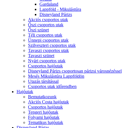
Gardaland
Lappföld - Mikulástúra
Disneyland Párizs
Akciós csoportos utak
Őszi csoportos utak
Őszi szünet
Téli csoportos utak
Ünnepi csoportos utak
Szilveszteri csoportos utak
Tavaszi csoportos utak
Tavaszi szünet
Nyári csoportos utak
Csoportos hajóutak
Disneyland Párizs csoportosan párizsi városnézéssel
Mesés Mikulástúra Lappföldön
Utazás társítással
Csoportos utak időrendben
Hajóutak
Bemutatkozunk
Akciós Costa hajóutak
Csoportos hajóutak
Tengeri hajóutak
Folyami hajóutak
Tematikus hajóutak
Disneyland Párizs