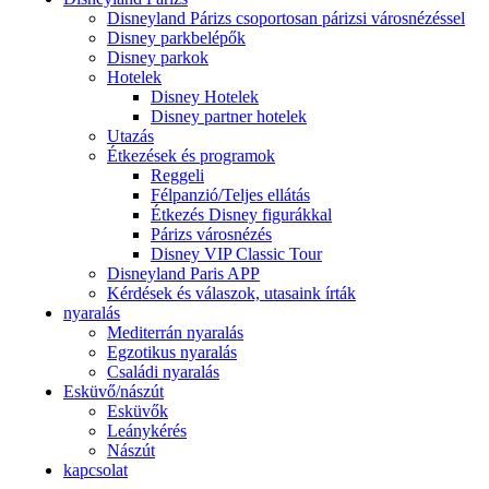
Disneyland Párizs csoportosan párizsi városnézéssel
Disney parkbelépők
Disney parkok
Hotelek
Disney Hotelek
Disney partner hotelek
Utazás
Étkezések és programok
Reggeli
Félpanzió/Teljes ellátás
Étkezés Disney figurákkal
Párizs városnézés
Disney VIP Classic Tour
Disneyland Paris APP
Kérdések és válaszok, utasaink írták
nyaralás
Mediterrán nyaralás
Egzotikus nyaralás
Családi nyaralás
Esküvő/nászút
Esküvők
Leánykérés
Nászút
kapcsolat