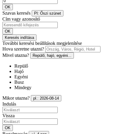
OK
Szavas keresés
Pl: Őszi szünet
Cím vagy azonosító
OK
Keresés indítása
További keresési beállítások megjelenítése
Hova szeretne utazni?
Mivel utazna?
Repülő, hajó, egyéni...
Repülő
Hajó
Egyéni
Busz
Mindegy
Mikor utazna?
pl.: 2026-08-14
Indulás
Vissza
OK
Rugalmasság