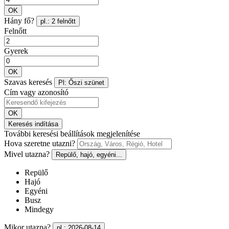
OK
Hány fő?
pl.: 2 felnőtt
Felnőtt
Gyerek
OK
Szavas keresés
Pl: Őszi szünet
Cím vagy azonosító
OK
Keresés indítása
További keresési beállítások megjelenítése
Hova szeretne utazni?
Mivel utazna?
Repülő, hajó, egyéni...
Repülő
Hajó
Egyéni
Busz
Mindegy
Mikor utazna?
pl.: 2026-08-14