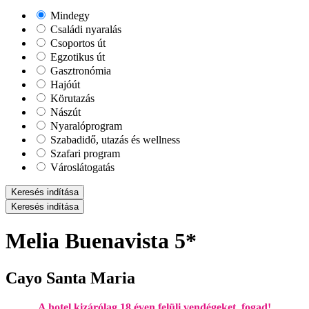
Mindegy
Családi nyaralás
Csoportos út
Egzotikus út
Gasztronómia
Hajóút
Körutazás
Nászút
Nyaralóprogram
Szabadidő, utazás és wellness
Szafari program
Városlátogatás
Keresés indítása
Keresés indítása
Melia Buenavista 5*
Cayo Santa Maria
A hotel kizárólag 18 éven felüli vendégeket fogad!