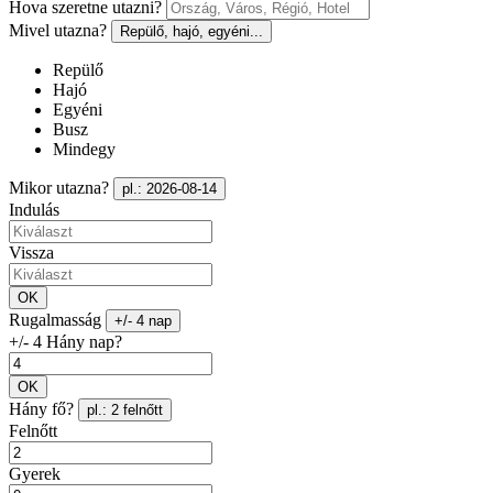
Hova szeretne utazni?
Mivel utazna?
Repülő, hajó, egyéni...
Repülő
Hajó
Egyéni
Busz
Mindegy
Mikor utazna?
pl.: 2026-08-14
Indulás
Vissza
OK
Rugalmasság
+/- 4 nap
+/- 4 Hány nap?
OK
Hány fő?
pl.: 2 felnőtt
Felnőtt
Gyerek