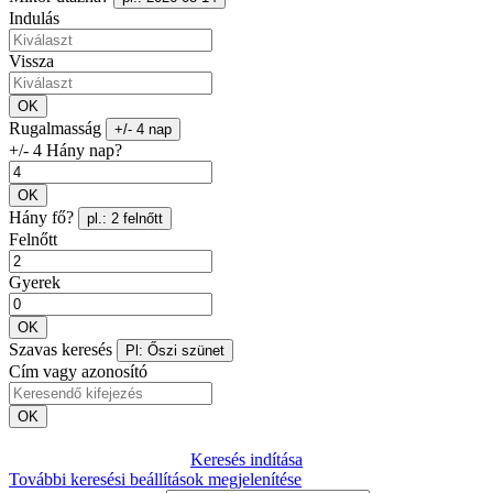
Indulás
Vissza
OK
Rugalmasság
+/- 4 nap
+/- 4 Hány nap?
OK
Hány fő?
pl.: 2 felnőtt
Felnőtt
Gyerek
OK
Szavas keresés
Pl: Őszi szünet
Cím vagy azonosító
OK
Keresés indítása
További keresési beállítások megjelenítése