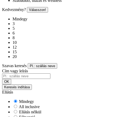
Szabadidő, utazás és wellness
Kedvezmény?
Válasszon!
Mindegy
3
5
6
8
10
12
15
20
Szavas keresés
Pl.: szállás neve
Cím vagy leírás
OK
Keresés indítása
Ellátás
Mindegy
All inclusive
Ellátás nélkül