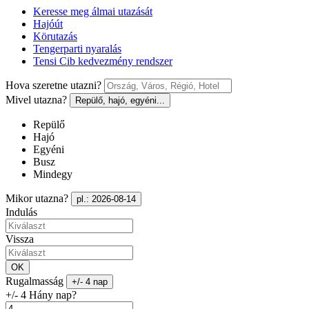
Keresse meg álmai utazását
Hajóút
Körutazás
Tengerparti nyaralás
Tensi Cib kedvezmény rendszer
Hova szeretne utazni?
Mivel utazna?
Repülő, hajó, egyéni...
Repülő
Hajó
Egyéni
Busz
Mindegy
Mikor utazna?
pl.: 2026-08-14
Indulás
Vissza
OK
Rugalmasság
+/- 4 nap
+/- 4 Hány nap?