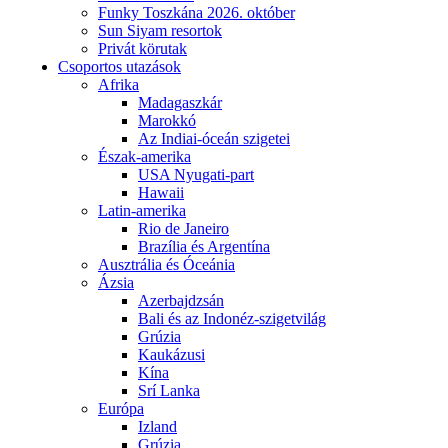
Funky Toszkána 2026. október
Sun Siyam resortok
Privát körutak
Csoportos utazások
Afrika
Madagaszkár
Marokkó
Az Indiai-óceán szigetei
Észak-amerika
USA Nyugati-part
Hawaii
Latin-amerika
Rio de Janeiro
Brazília és Argentína
Ausztrália és Óceánia
Ázsia
Azerbajdzsán
Bali és az Indonéz-szigetvilág
Grúzia
Kaukázusi
Kína
Srí Lanka
Európa
Izland
Grúzia