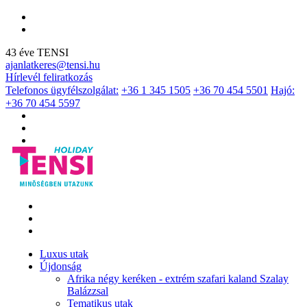
43 éve TENSI
ajanlatkeres@tensi.hu
Hírlevél feliratkozás
Telefonos ügyfélszolgálat:
+36 1 345 1505
+36 70 454 5501
Hajó:
+36 70 454 5597
Luxus utak
Újdonság
Afrika négy keréken - extrém szafari kaland Szalay
Balázzsal
Tematikus utak