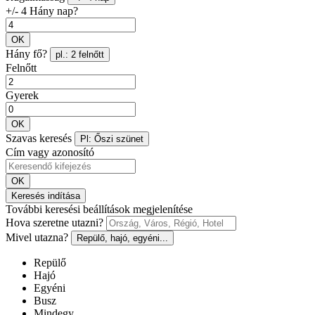
+/- 4 Hány nap?
OK
Hány fő?
pl.: 2 felnőtt
Felnőtt
Gyerek
OK
Szavas keresés
Pl: Őszi szünet
Cím vagy azonosító
OK
Keresés indítása
További keresési beállítások megjelenítése
Hova szeretne utazni?
Mivel utazna?
Repülő, hajó, egyéni...
Repülő
Hajó
Egyéni
Busz
Mindegy