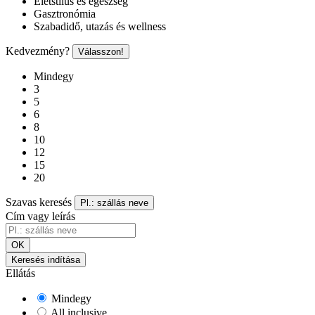
Életstílus és egészség
Gasztronómia
Szabadidő, utazás és wellness
Kedvezmény?
Válasszon!
Mindegy
3
5
6
8
10
12
15
20
Szavas keresés
Pl.: szállás neve
Cím vagy leírás
OK
Keresés indítása
Ellátás
Mindegy
All inclusive