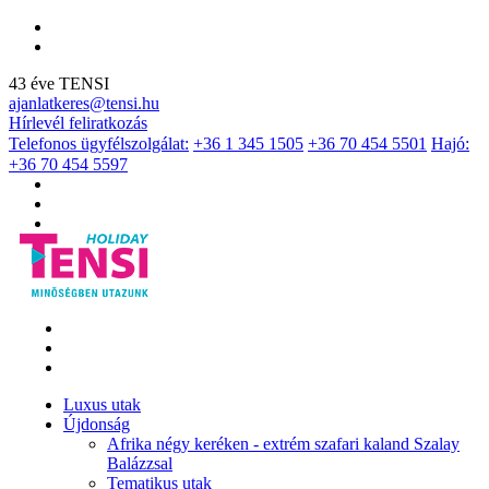
43 éve TENSI
ajanlatkeres@tensi.hu
Hírlevél feliratkozás
Telefonos ügyfélszolgálat:
+36 1 345 1505
+36 70 454 5501
Hajó:
+36 70 454 5597
Luxus utak
Újdonság
Afrika négy keréken - extrém szafari kaland Szalay
Balázzsal
Tematikus utak