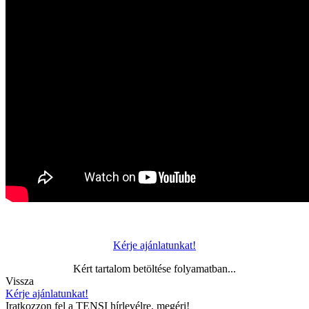
Kérje ajánlatunkat!
Kért tartalom betöltése folyamatban...
Vissza
Kérje ajánlatunkat!
Iratkozzon fel a TENSI hírlevélre, megéri!