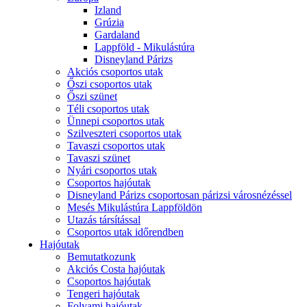
Izland
Grúzia
Gardaland
Lappföld - Mikulástúra
Disneyland Párizs
Akciós csoportos utak
Őszi csoportos utak
Őszi szünet
Téli csoportos utak
Ünnepi csoportos utak
Szilveszteri csoportos utak
Tavaszi csoportos utak
Tavaszi szünet
Nyári csoportos utak
Csoportos hajóutak
Disneyland Párizs csoportosan párizsi városnézéssel
Mesés Mikulástúra Lappföldön
Utazás társítással
Csoportos utak időrendben
Hajóutak
Bemutatkozunk
Akciós Costa hajóutak
Csoportos hajóutak
Tengeri hajóutak
Folyami hajóutak