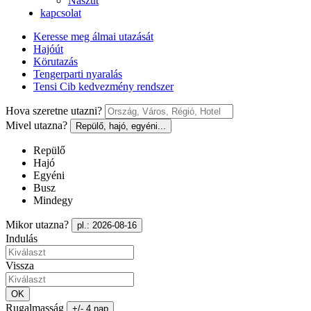
Nászút
kapcsolat
Keresse meg álmai utazását
Hajóút
Körutazás
Tengerparti nyaralás
Tensi Cib kedvezmény rendszer
Hova szeretne utazni?
Mivel utazna?
Repülő, hajó, egyéni...
Repülő
Hajó
Egyéni
Busz
Mindegy
Mikor utazna?
pl.: 2026-08-16
Indulás
Vissza
OK
Rugalmasság
+/- 4 nap