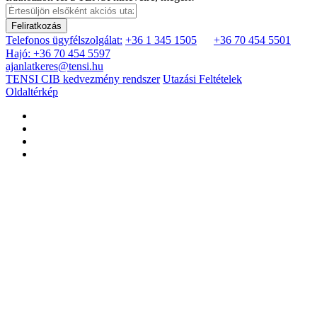
Feliratkozás
Telefonos ügyfélszolgálat:
+36 1 345 1505
+36 70 454 5501
Hajó: +36 70 454 5597
ajanlatkeres@tensi.hu
TENSI CIB kedvezmény rendszer
Utazási Feltételek
Oldaltérkép