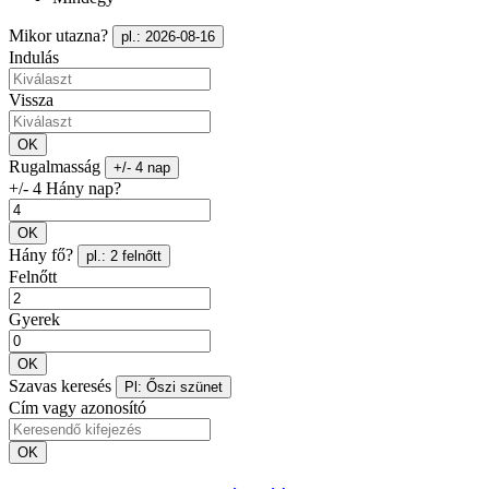
Mikor utazna?
pl.: 2026-08-16
Indulás
Vissza
OK
Rugalmasság
+/- 4 nap
+/- 4 Hány nap?
OK
Hány fő?
pl.: 2 felnőtt
Felnőtt
Gyerek
OK
Szavas keresés
Pl: Őszi szünet
Cím vagy azonosító
OK