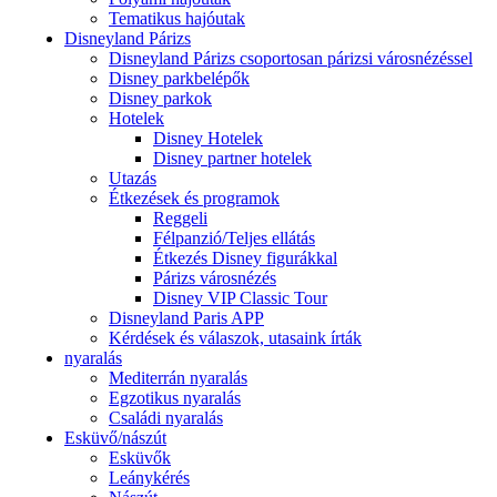
Tematikus hajóutak
Disneyland Párizs
Disneyland Párizs csoportosan párizsi városnézéssel
Disney parkbelépők
Disney parkok
Hotelek
Disney Hotelek
Disney partner hotelek
Utazás
Étkezések és programok
Reggeli
Félpanzió/Teljes ellátás
Étkezés Disney figurákkal
Párizs városnézés
Disney VIP Classic Tour
Disneyland Paris APP
Kérdések és válaszok, utasaink írták
nyaralás
Mediterrán nyaralás
Egzotikus nyaralás
Családi nyaralás
Esküvő/nászút
Esküvők
Leánykérés