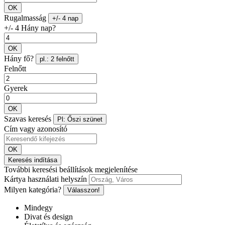
OK
Rugalmasság
+/- 4 nap
+/- 4 Hány nap?
OK
Hány fő?
pl.: 2 felnőtt
Felnőtt
Gyerek
OK
Szavas keresés
Pl: Őszi szünet
Cím vagy azonosító
OK
Keresés indítása
További keresési beállítások megjelenítése
Kártya használati helyszín
Milyen kategória?
Válasszon!
Mindegy
Divat és design