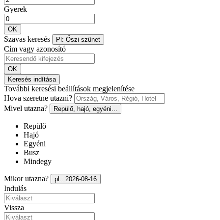
Gyerek
OK
Szavas keresés
Pl: Őszi szünet
Cím vagy azonosító
OK
Keresés indítása
További keresési beállítások megjelenítése
Hova szeretne utazni?
Mivel utazna?
Repülő, hajó, egyéni...
Repülő
Hajó
Egyéni
Busz
Mindegy
Mikor utazna?
pl.: 2026-08-16
Indulás
Vissza