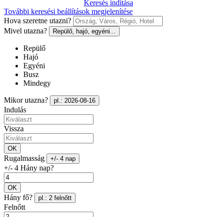
Keresés indítása
További keresési beállítások megjelenítése
Hova szeretne utazni?
Mivel utazna?
Repülő, hajó, egyéni...
Repülő
Hajó
Egyéni
Busz
Mindegy
Mikor utazna?
pl.: 2026-08-16
Indulás
Vissza
OK
Rugalmasság
+/- 4 nap
+/- 4 Hány nap?
OK
Hány fő?
pl.: 2 felnőtt
Felnőtt