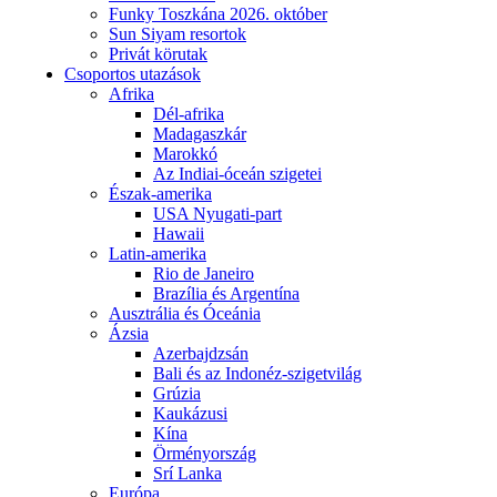
Funky Toszkána 2026. október
Sun Siyam resortok
Privát körutak
Csoportos utazások
Afrika
Dél-afrika
Madagaszkár
Marokkó
Az Indiai-óceán szigetei
Észak-amerika
USA Nyugati-part
Hawaii
Latin-amerika
Rio de Janeiro
Brazília és Argentína
Ausztrália és Óceánia
Ázsia
Azerbajdzsán
Bali és az Indonéz-szigetvilág
Grúzia
Kaukázusi
Kína
Örményország
Srí Lanka
Európa