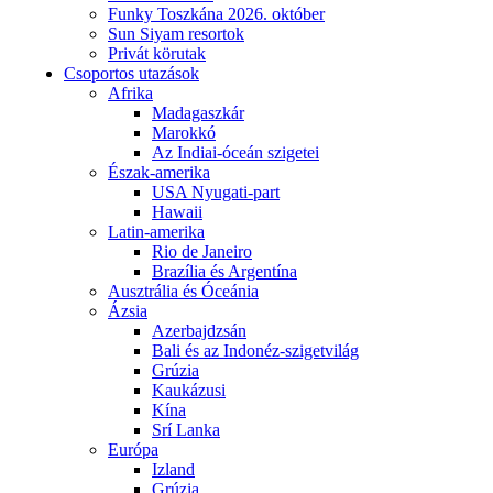
Funky Toszkána 2026. október
Sun Siyam resortok
Privát körutak
Csoportos utazások
Afrika
Madagaszkár
Marokkó
Az Indiai-óceán szigetei
Észak-amerika
USA Nyugati-part
Hawaii
Latin-amerika
Rio de Janeiro
Brazília és Argentína
Ausztrália és Óceánia
Ázsia
Azerbajdzsán
Bali és az Indonéz-szigetvilág
Grúzia
Kaukázusi
Kína
Srí Lanka
Európa
Izland
Grúzia