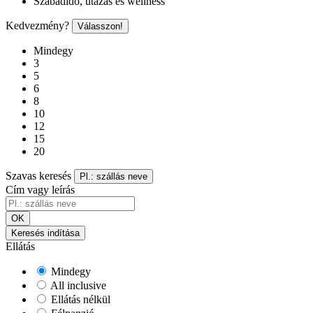
Szabadidő, utazás és wellness
Kedvezmény?
Válasszon!
Mindegy
3
5
6
8
10
12
15
20
Szavas keresés
Pl.: szállás neve
Cím vagy leírás
OK
Keresés indítása
Ellátás
Mindegy
All inclusive
Ellátás nélkül