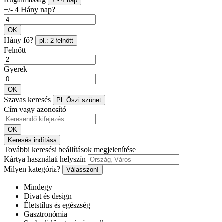
+/- 4 nap
+/- 4 Hány nap?
OK
Hány fő?
pl.: 2 felnőtt
Felnőtt
Gyerek
OK
Szavas keresés
Pl: Őszi szünet
Cím vagy azonosító
OK
Keresés indítása
További keresési beállítások megjelenítése
Kártya használati helyszín
Milyen kategória?
Válasszon!
Mindegy
Divat és design
Életstílus és egészség
Gasztronómia