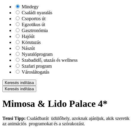
Mindegy
Családi nyaralás
Csoportos út
Egzotikus út
Gasztronómia
Hajóút
Körutazás
Nászút
Nyaralóprogram
Szabadidő, utazás és wellness
Szafari program
Városlátogatás
Keresés indítása
Keresés indítása
Mimosa & Lido Palace 4*
Tensi Tipp:
Családbarát üdülőhely, azoknak ajánljuk, akik szeretik
az animációs programokat és a szórakozást.