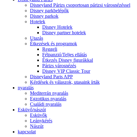
Disneyland Párizs csoportosan párizsi városnézéssel
Disney parkbelépők
Disney parkok
Hotelek
Disney Hotelek
Disney partner hotelek
Utazás
Étkezések és programok
Reggeli
Félpanzió/Teljes ellátás
Étkezés Disney figurákkal
Párizs városnézés
Disney VIP Classic Tour
Disneyland Paris APP
Kérdések és válaszok, utasaink írták
nyaralás
Mediterrán nyaralás
Egzotikus nyaralás
Családi nyaralás
Esküvő/nászút
Esküvők
Leánykérés
Nászút
kapcsolat