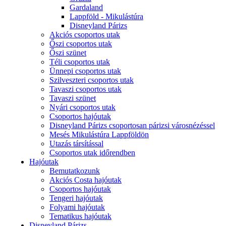
Gardaland
Lappföld - Mikulástúra
Disneyland Párizs
Akciós csoportos utak
Őszi csoportos utak
Őszi szünet
Téli csoportos utak
Ünnepi csoportos utak
Szilveszteri csoportos utak
Tavaszi csoportos utak
Tavaszi szünet
Nyári csoportos utak
Csoportos hajóutak
Disneyland Párizs csoportosan párizsi városnézéssel
Mesés Mikulástúra Lappföldön
Utazás társítással
Csoportos utak időrendben
Hajóutak
Bemutatkozunk
Akciós Costa hajóutak
Csoportos hajóutak
Tengeri hajóutak
Folyami hajóutak
Tematikus hajóutak
Disneyland Párizs