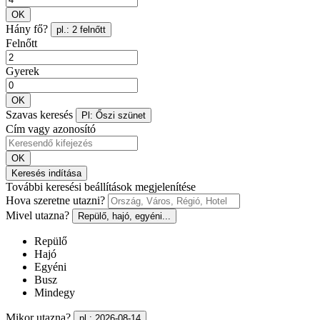
OK
Hány fő?
pl.: 2 felnőtt
Felnőtt
Gyerek
OK
Szavas keresés
Pl: Őszi szünet
Cím vagy azonosító
OK
Keresés indítása
További keresési beállítások megjelenítése
Hova szeretne utazni?
Mivel utazna?
Repülő, hajó, egyéni...
Repülő
Hajó
Egyéni
Busz
Mindegy
Mikor utazna?
pl.: 2026-08-14