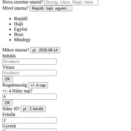
Hova szeretne utazni?
Mivel utazna?
Repülő, hajó, egyéni...
Repülő
Hajó
Egyéni
Busz
Mindegy
Mikor utazna?
pl.: 2026-08-14
Indulás
Vissza
OK
Rugalmasság
+/- 4 nap
+/- 4 Hány nap?
OK
Hány fő?
pl.: 2 felnőtt
Felnőtt
Gyerek