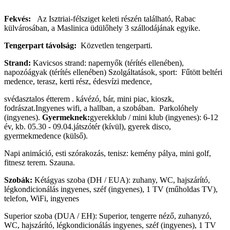
Fekvés:
Az Isztriai-félsziget keleti részén található, Rabac
külvárosában, a Maslinica üdülőhely 3 szállodájának egyike.
Tengerpart távolság:
Közvetlen tengerparti.
Strand:
Kavicsos strand: napernyők (térítés ellenében),
napozóágyak (térítés ellenében) Szolgáltatások, sport: Fűtött beltéri
medence, terasz, kerti rész, édesvízi medence,
svédasztalos étterem . kávézó, bár, mini piac, kioszk,
fodrászat.Ingyenes wifi, a hallban, a szobában. Parkolóhely
(ingyenes).
Gyermeknek:
gyerekklub / mini klub (ingyenes): 6-12
év, kb. 05.30 - 09.04.játszótér (kívül), gyerek disco,
gyermekmedence (külső).
Napi animáció, esti szórakozás, tenisz: kemény pálya, mini golf,
fitnesz terem. Szauna.
Szobák:
Kétágyas szoba (DH / EUA): zuhany, WC, hajszárító,
légkondicionálás ingyenes, széf (ingyenes), 1 TV (műholdas TV),
telefon, WiFi, ingyenes
Superior szoba (DUA / EH): Superior, tengerre néző, zuhanyzó,
WC, hajszárító, légkondicionálás ingyenes, széf (ingyenes), 1 TV