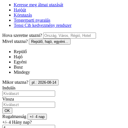
Keresse meg álmai utazását
Hajóút
Körutazás
Tengerparti nyaralás
Tensi Cib kedvezmény rendszer
Hova szeretne utazni?
Mivel utazna?
Repülő, hajó, egyéni...
Repülő
Hajó
Egyéni
Busz
Mindegy
Mikor utazna?
pl.: 2026-08-14
Indulás
Vissza
OK
Rugalmasság
+/- 4 nap
+/- 4 Hány nap?