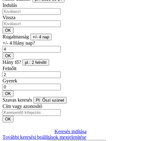
Indulás
Vissza
OK
Rugalmasság
+/- 4 nap
+/- 4 Hány nap?
OK
Hány fő?
pl.: 2 felnőtt
Felnőtt
Gyerek
OK
Szavas keresés
Pl: Őszi szünet
Cím vagy azonosító
OK
Keresés indítása
További keresési beállítások megjelenítése