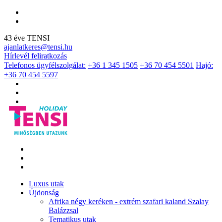
43 éve TENSI
ajanlatkeres@tensi.hu
Hírlevél feliratkozás
Telefonos ügyfélszolgálat:
+36 1 345 1505
+36 70 454 5501
Hajó:
+36 70 454 5597
Luxus utak
Újdonság
Afrika négy keréken - extrém szafari kaland Szalay
Balázzsal
Tematikus utak