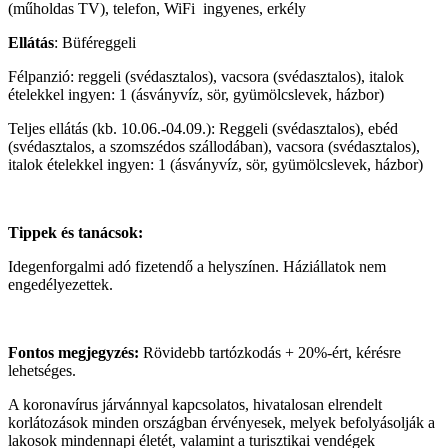
(műholdas TV), telefon, WiFi ingyenes, erkély
Ellátás
: Büféreggeli
Félpanzió: reggeli (svédasztalos), vacsora (svédasztalos), italok
ételekkel ingyen: 1 (ásványvíz, sör, gyümölcslevek, házbor)
Teljes ellátás (kb. 10.06.-04.09.): Reggeli (svédasztalos), ebéd
(svédasztalos, a szomszédos szállodában), vacsora (svédasztalos),
italok ételekkel ingyen: 1 (ásványvíz, sör, gyümölcslevek, házbor)
Tippek és tanácsok:
Idegenforgalmi adó fizetendő a helyszínen. Háziállatok nem
engedélyezettek.
Fontos megjegyzés:
Rövidebb tartózkodás + 20%-ért, kérésre
lehetséges.
A koronavírus járvánnyal kapcsolatos, hivatalosan elrendelt
korlátozások minden országban érvényesek, melyek befolyásolják a
lakosok mindennapi életét, valamint a turisztikai vendégek