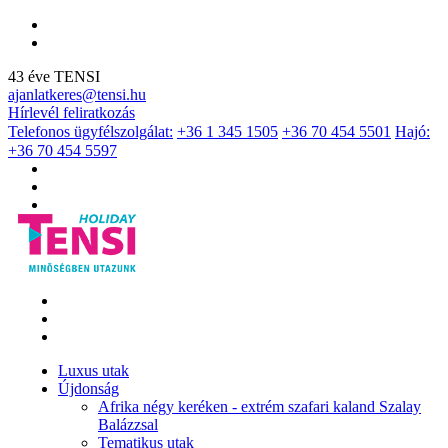
43 éve TENSI
ajanlatkeres@tensi.hu
Hírlevél feliratkozás
Telefonos ügyfélszolgálat:
+36 1 345 1505
+36 70 454 5501
Hajó:
+36 70 454 5597
Luxus utak
Újdonság
Afrika négy keréken - extrém szafari kaland Szalay
Balázzsal
Tematikus utak