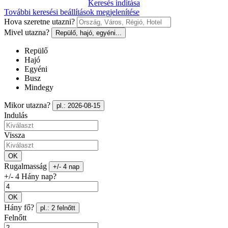
Keresés indítása
További keresési beállítások megjelenítése
Hova szeretne utazni?
Mivel utazna?
Repülő, hajó, egyéni...
Repülő
Hajó
Egyéni
Busz
Mindegy
Mikor utazna?
pl.: 2026-08-15
Indulás
Vissza
OK
Rugalmasság
+/- 4 nap
+/- 4 Hány nap?
OK
Hány fő?
pl.: 2 felnőtt
Felnőtt