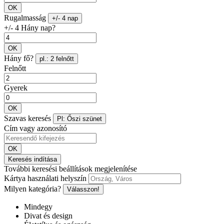
OK
Rugalmasság
+/- 4 nap
+/- 4 Hány nap?
OK
Hány fő?
pl.: 2 felnőtt
Felnőtt
Gyerek
OK
Szavas keresés
Pl: Őszi szünet
Cím vagy azonosító
OK
Keresés indítása
További keresési beállítások megjelenítése
Kártya használati helyszín
Milyen kategória?
Válasszon!
Mindegy
Divat és design