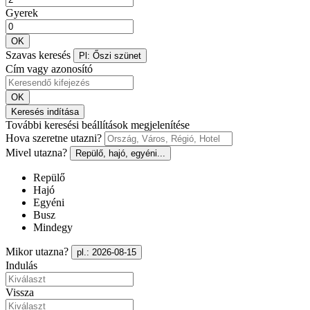
Gyerek
OK
Szavas keresés
Pl: Őszi szünet
Cím vagy azonosító
OK
Keresés indítása
További keresési beállítások megjelenítése
Hova szeretne utazni?
Mivel utazna?
Repülő, hajó, egyéni...
Repülő
Hajó
Egyéni
Busz
Mindegy
Mikor utazna?
pl.: 2026-08-15
Indulás
Vissza