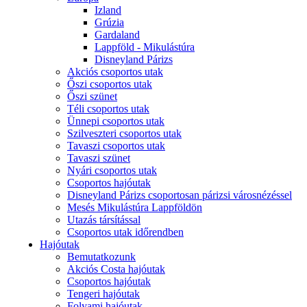
Izland
Grúzia
Gardaland
Lappföld - Mikulástúra
Disneyland Párizs
Akciós csoportos utak
Őszi csoportos utak
Őszi szünet
Téli csoportos utak
Ünnepi csoportos utak
Szilveszteri csoportos utak
Tavaszi csoportos utak
Tavaszi szünet
Nyári csoportos utak
Csoportos hajóutak
Disneyland Párizs csoportosan párizsi városnézéssel
Mesés Mikulástúra Lappföldön
Utazás társítással
Csoportos utak időrendben
Hajóutak
Bemutatkozunk
Akciós Costa hajóutak
Csoportos hajóutak
Tengeri hajóutak
Folyami hajóutak