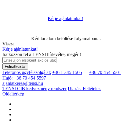
Kérje ajánlatunkat!
Kért tartalom betöltése folyamatban...
Vissza
Kérje ajánlatunkat!
Iratkozzon fel a TENSI hírlevélre, megéri!
Feliratkozás
Telefonos ügyfélszolgálat:
+36 1 345 1505
+36 70 454 5501
Hajó: +36 70 454 5597
ajanlatkeres@tensi.hu
TENSI CIB kedvezmény rendszer
Utazási Feltételek
Oldaltérkép