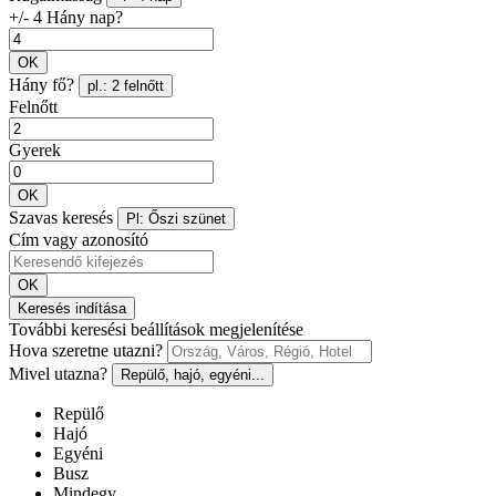
+/- 4 Hány nap?
OK
Hány fő?
pl.: 2 felnőtt
Felnőtt
Gyerek
OK
Szavas keresés
Pl: Őszi szünet
Cím vagy azonosító
OK
Keresés indítása
További keresési beállítások megjelenítése
Hova szeretne utazni?
Mivel utazna?
Repülő, hajó, egyéni...
Repülő
Hajó
Egyéni
Busz
Mindegy