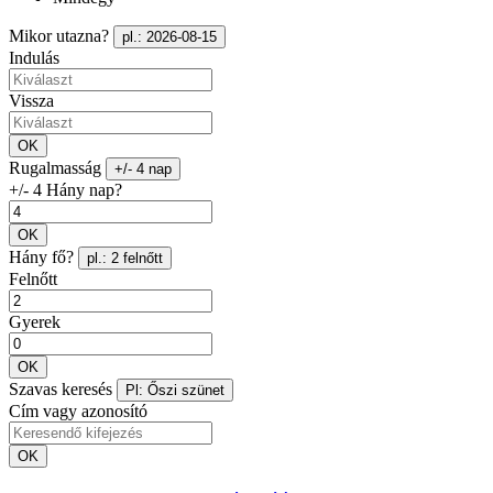
Mikor utazna?
pl.: 2026-08-15
Indulás
Vissza
OK
Rugalmasság
+/- 4 nap
+/- 4 Hány nap?
OK
Hány fő?
pl.: 2 felnőtt
Felnőtt
Gyerek
OK
Szavas keresés
Pl: Őszi szünet
Cím vagy azonosító
OK