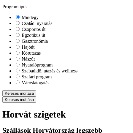
Programtípus
Mindegy
Családi nyaralás
Csoportos út
Egzotikus út
Gasztronómia
Hajóút
Körutazás
Nászút
Nyaralóprogram
Szabadidő, utazás és wellness
Szafari program
Városlátogatás
Keresés indítása
Keresés indítása
Horvát szigetek
Szállások Horvátország legszebb