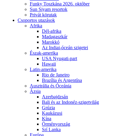
Funky Toszkána 2026. október
Sun Siyam resortok
Privát körutak
Csoportos utazások
Afrika
Dél-afrika
Madagaszkár
Marokkó
Az Indiai-óceán szigetei
Észak-amerika
USA Nyugati-part
Hawaii
Latin-amerika
Rio de Janeiro
Brazília és Argentína
Ausztrália és Óceánia
Ázsia
Azerbajdzsán
Bali és az Indonéz-szigetvilág
Grúzia
Kaukázusi
Kína
Örményország
Srí Lanka
Európa