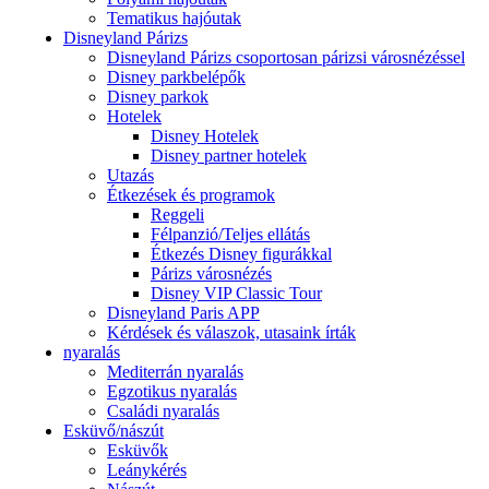
Tematikus hajóutak
Disneyland Párizs
Disneyland Párizs csoportosan párizsi városnézéssel
Disney parkbelépők
Disney parkok
Hotelek
Disney Hotelek
Disney partner hotelek
Utazás
Étkezések és programok
Reggeli
Félpanzió/Teljes ellátás
Étkezés Disney figurákkal
Párizs városnézés
Disney VIP Classic Tour
Disneyland Paris APP
Kérdések és válaszok, utasaink írták
nyaralás
Mediterrán nyaralás
Egzotikus nyaralás
Családi nyaralás
Esküvő/nászút
Esküvők
Leánykérés