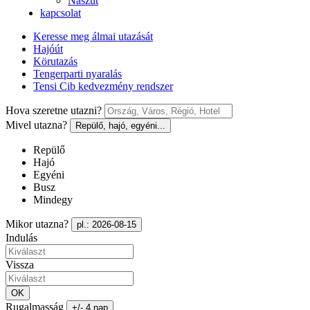
Nászút
kapcsolat
Keresse meg álmai utazását
Hajóút
Körutazás
Tengerparti nyaralás
Tensi Cib kedvezmény rendszer
Hova szeretne utazni?
Mivel utazna?
Repülő, hajó, egyéni...
Repülő
Hajó
Egyéni
Busz
Mindegy
Mikor utazna?
pl.: 2026-08-15
Indulás
Vissza
OK
Rugalmasság
+/- 4 nap