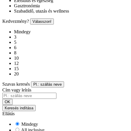
Életstílus és egészség
Gasztronómia
Szabadidő, utazás és wellness
Kedvezmény?
Válasszon!
Mindegy
3
5
6
8
10
12
15
20
Szavas keresés
Pl.: szállás neve
Cím vagy leírás
OK
Keresés indítása
Ellátás
Mindegy
All inclusive