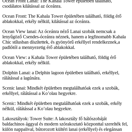
Ocean Front Lanai: The Kahala Tower épületben található,
csodálatos kilátással az óceánra.
Ocean Front: The Kahala Tower épületében található, földig érő
ablakokkal, erkély nélkül, kilátással az óceánra.
Ocean View lanai: Az óceánra néző Lanai szobák nemcsak a
lenyűgöző Csendes-óceánra néznek, hanem a legfinomabb Kahala
Chic stílusban díszítettek, és gyönyörű erkéllyel rendelkeznek,a
padlótól a mennyezetig érő ablakokkal.
Ocean View: a Kahala Tower épületében található, földig érő
ablakokkal, erkély nélkül.
Dolphin Lanai: a Delphin lagoon épületben található, erkéllyel,
rálátással a lagúnára.
Scenic lanai: Mindkét épületben megtalálhatóak ezek a szobák,
erkéllyel, rálátással a Ko’olau hegyekre.
Scenic: Mindkét épületben megtalálhatóak ezek a szobák, erkély
nélkül, rálátással a Ko’olau hegyekre.
Lakosztályok: Tower Suite: A lakosztály fő hálószobáját
baldachinos ággyal és modern szórakoztató központtal szerelték fel,
külön nappalival, bútorozott kültéri lanai (erkéllyel) és elegánsan