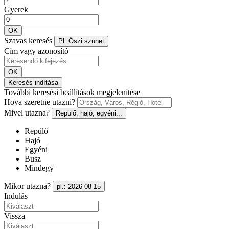
Gyerek
OK
Szavas keresés
Pl: Őszi szünet
Cím vagy azonosító
OK
Keresés indítása
További keresési beállítások megjelenítése
Hova szeretne utazni?
Mivel utazna?
Repülő, hajó, egyéni...
Repülő
Hajó
Egyéni
Busz
Mindegy
Mikor utazna?
pl.: 2026-08-15
Indulás
Vissza