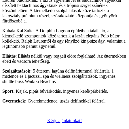
Lauren bútoroknak, a luxus ágyneművel és baldachinos ágyakkal
díszített baldachinos ágyaknak és a trópusi sziget színének
köszönhetően. A kiemelkedő szolgáltatások közé tartozik a
lakosztály prémium részei, szórakoztató központja és gyönyörű
fürdőszobája.
Kahala Kai Suite: A Dolphin Lagoon épületben található, a
kiemelkedő szempontok közé tartozik a lazán elegáns Polo bútor
kollekció, Ralph Laurentől és egy fényűző king-size ágy, valamint a
legfinomabb pamut ágynemű.
Ellátás
: Ellátás nélkül vagy reggeli előre foglalható. Az éttermekben
ebéd és vacsora lehetőség.
Szolgáltatások:
5 étterem, lagúna delfináriummal (felárral), 1
medence és 1 jacuzzi, spa és wellness szolgáltatások, ingyenes
shuttle busz Waikiki Beachre.
Sport:
Kajak, pipás búvárkodás, ingyenes kerékpárbérlés.
Gyermekek:
Gyerekmedence, úszás delfinekkel felárral.
Kérje ajánlatunkat!