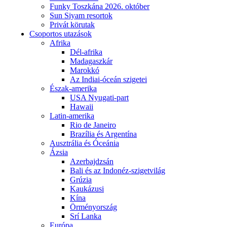
Funky Toszkána 2026. október
Sun Siyam resortok
Privát körutak
Csoportos utazások
Afrika
Dél-afrika
Madagaszkár
Marokkó
Az Indiai-óceán szigetei
Észak-amerika
USA Nyugati-part
Hawaii
Latin-amerika
Rio de Janeiro
Brazília és Argentína
Ausztrália és Óceánia
Ázsia
Azerbajdzsán
Bali és az Indonéz-szigetvilág
Grúzia
Kaukázusi
Kína
Örményország
Srí Lanka
Európa