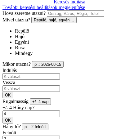
Keresés indítása
További keresési beállítások megjelenítése
Hova szeretne utazni?
Mivel utazna?
Repülő, hajó, egyéni...
Repülő
Hajó
Egyéni
Busz
Mindegy
Mikor utazna?
pl.: 2026-08-15
Indulás
Vissza
OK
Rugalmasság
+/- 4 nap
+/- 4 Hány nap?
OK
Hány fő?
pl.: 2 felnőtt
Felnőtt