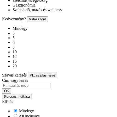
Életstílus és egészség
Gasztronómia
Szabadidő, utazás és wellness
Kedvezmény?
Válasszon!
Mindegy
3
5
6
8
10
12
15
20
Szavas keresés
Pl.: szállás neve
Cím vagy leírás
OK
Keresés indítása
Ellátás
Mindegy
All inclusive