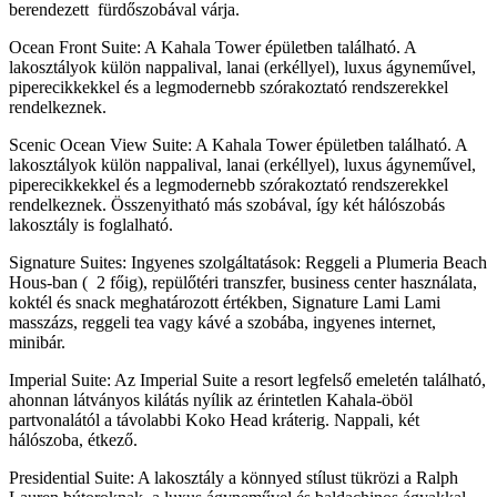
berendezett fürdőszobával várja.
Ocean Front Suite: A Kahala Tower épületben található. A
lakosztályok külön nappalival, lanai (erkéllyel), luxus ágyneművel,
piperecikkekkel és a legmodernebb szórakoztató rendszerekkel
rendelkeznek.
Scenic Ocean View Suite: A Kahala Tower épületben található. A
lakosztályok külön nappalival, lanai (erkéllyel), luxus ágyneművel,
piperecikkekkel és a legmodernebb szórakoztató rendszerekkel
rendelkeznek. Összenyitható más szobával, így két hálószobás
lakosztály is foglalható.
Signature Suites: Ingyenes szolgáltatások: Reggeli a Plumeria Beach
Hous-ban ( 2 főig), repülőtéri transzfer, business center használata,
koktél és snack meghatározott értékben, Signature Lami Lami
masszázs, reggeli tea vagy kávé a szobába, ingyenes internet,
minibár.
Imperial Suite: Az Imperial Suite a resort legfelső emeletén található,
ahonnan látványos kilátás nyílik az érintetlen Kahala-öböl
partvonalától a távolabbi Koko Head kráterig. Nappali, két
hálószoba, étkező.
Presidential Suite: A lakosztály a könnyed stílust tükrözi a Ralph