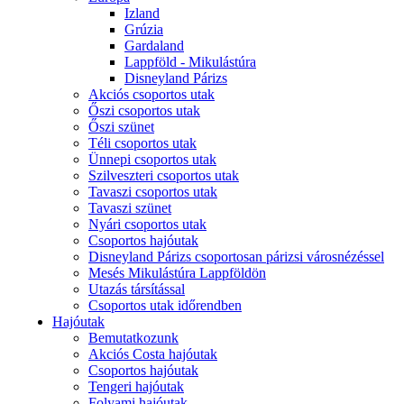
Izland
Grúzia
Gardaland
Lappföld - Mikulástúra
Disneyland Párizs
Akciós csoportos utak
Őszi csoportos utak
Őszi szünet
Téli csoportos utak
Ünnepi csoportos utak
Szilveszteri csoportos utak
Tavaszi csoportos utak
Tavaszi szünet
Nyári csoportos utak
Csoportos hajóutak
Disneyland Párizs csoportosan párizsi városnézéssel
Mesés Mikulástúra Lappföldön
Utazás társítással
Csoportos utak időrendben
Hajóutak
Bemutatkozunk
Akciós Costa hajóutak
Csoportos hajóutak
Tengeri hajóutak
Folyami hajóutak