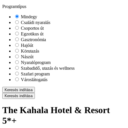
Programtípus
Mindegy
Családi nyaralás
Csoportos út
Egzotikus út
Gasztronómia
Hajóút
Körutazás
Nászút
Nyaralóprogram
Szabadidő, utazás és wellness
Szafari program
Városlátogatás
Keresés indítása
Keresés indítása
The Kahala Hotel & Resort
5*+