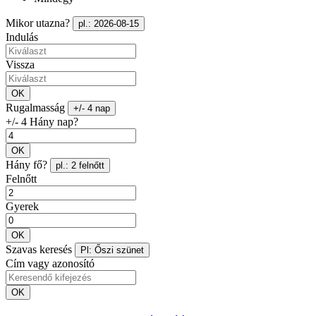
Mikor utazna?
pl.: 2026-08-15
Indulás
Vissza
OK
Rugalmasság
+/- 4 nap
+/- 4 Hány nap?
OK
Hány fő?
pl.: 2 felnőtt
Felnőtt
Gyerek
OK
Szavas keresés
Pl: Őszi szünet
Cím vagy azonosító
OK