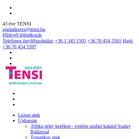
43 éve TENSI
ajanlatkeres@tensi.hu
Hírlevél feliratkozás
Telefonos ügyfélszolgálat:
+36 1 345 1505
+36 70 454 5501
Hajó:
+36 70 454 5597
Luxus utak
Újdonság
Afrika négy keréken - extrém szafari kaland Szalay
Balázzsal
Tematikus utak