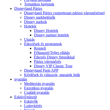
Tematikus hajóutak
Disneyland Párizs
Disneyland Párizs csoportosan párizsi városnézéssel
Disney parkbelépők
Disney parkok
Hotelek
Disney Hotelek
Disney partner hotelek
Utazás
Étkezések és programok
Reggeli
Félpanzió/Teljes ellátás
Étkezés Disney figurákkal
Párizs városnézés
Disney VIP Classic Tour
Disneyland Paris APP
Kérdések és válaszok, utasaink írták
nyaralás
Mediterrán nyaralás
Egzotikus nyaralás
Családi nyaralás
Esküvő/nászút
Esküvők
Leánykérés