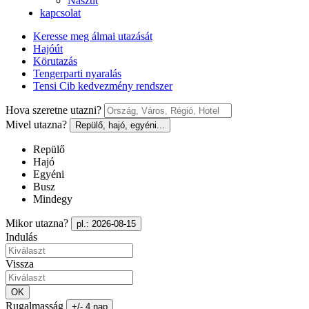
Nászút
kapcsolat
Keresse meg álmai utazását
Hajóút
Körutazás
Tengerparti nyaralás
Tensi Cib kedvezmény rendszer
Hova szeretne utazni?
Mivel utazna?
Repülő, hajó, egyéni...
Repülő
Hajó
Egyéni
Busz
Mindegy
Mikor utazna?
pl.: 2026-08-15
Indulás
Vissza
OK
Rugalmasság
+/- 4 nap