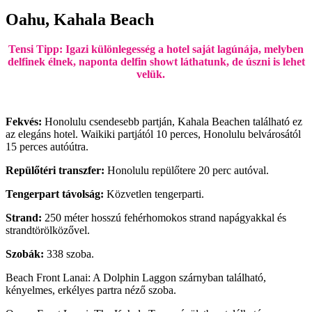
Oahu, Kahala Beach
Tensi Tipp: Igazi különlegesség a hotel saját lagúnája, melyben
delfinek élnek, naponta delfin showt láthatunk, de úszni is lehet
velük.
Fekvés:
Honolulu csendesebb partján, Kahala Beachen található ez
az elegáns hotel. Waikiki partjától 10 perces, Honolulu belvárosától
15 perces autóútra.
Repülőtéri transzfer:
Honolulu repülőtere 20 perc autóval.
Tengerpart távolság:
Közvetlen tengerparti.
Strand:
250 méter hosszú fehérhomokos strand napágyakkal és
strandtörölközővel.
Szobák:
338 szoba.
Beach Front Lanai: A Dolphin Laggon szárnyban található,
kényelmes, erkélyes partra néző szoba.