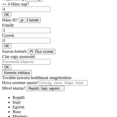
+/- 4 Hány nap?
OK
Hány fő?
pl.: 2 felnőtt
Felnőtt
Gyerek
OK
Szavas keresés
Pl: Őszi szünet
Cím vagy azonosító
OK
Keresés indítása
További keresési beállítások megjelenítése
Hova szeretne utazni?
Mivel utazna?
Repülő, hajó, egyéni...
Repülő
Hajó
Egyéni
Busz
Mindegy