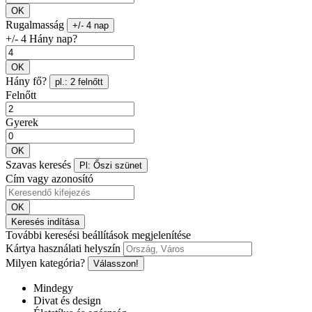
OK
Rugalmasság
+/- 4 nap
+/- 4 Hány nap?
OK
Hány fő?
pl.: 2 felnőtt
Felnőtt
Gyerek
OK
Szavas keresés
Pl: Őszi szünet
Cím vagy azonosító
OK
Keresés indítása
További keresési beállítások megjelenítése
Kártya használati helyszín
Milyen kategória?
Válasszon!
Mindegy
Divat és design