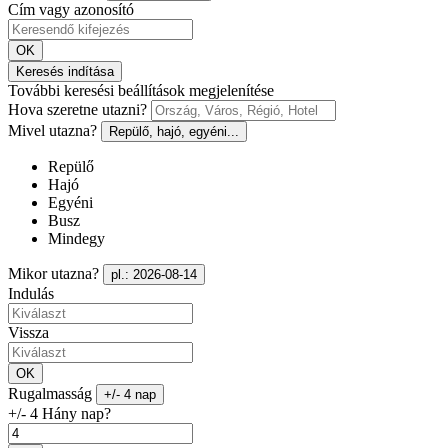
Cím vagy azonosító
OK
Keresés indítása
További keresési beállítások megjelenítése
Hova szeretne utazni?
Mivel utazna?
Repülő, hajó, egyéni...
Repülő
Hajó
Egyéni
Busz
Mindegy
Mikor utazna?
pl.: 2026-08-14
Indulás
Vissza
OK
Rugalmasság
+/- 4 nap
+/- 4 Hány nap?