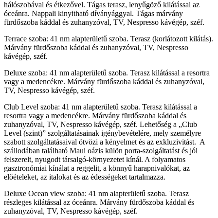
hálószobával és étkezővel. Tágas terasz, lenyűgöző kilátással az
óceánra. Nappali kinyitható díványággyal. Tágas márvány
fürdőszoba káddal és zuhanyzóval, TV, Nespresso kávégép, széf.
Terrace szoba: 41 nm alapterületű szoba. Terasz (korlátozott kilátás).
Márvány fürdőszoba káddal és zuhanyzóval, TV, Nespresso
kávégép, széf.
Deluxe szoba: 41 nm alapterületű szoba. Terasz kilátással a resortra
vagy a medencékre. Márvány fürdőszoba káddal és zuhanyzóval,
TV, Nespresso kávégép, széf.
Club Level szoba: 41 nm alapterületű szoba. Terasz kilátással a
resortra vagy a medencékre. Márvány fürdőszoba káddal és
zuhanyzóval, TV, Nespresso kávégép, széf. Lehetőség a „Club
Level (szint)” szolgáltatásainak igénybevételére, mely személyre
szabott szolgáltatásaival ötvözi a kényelmet és az exkluzivitást. A
szállodában található Maui oázis külön porta-szolgáltatást és jól
felszerelt, nyugodt társalgó-környezetet kínál. A folyamatos
gasztronómiai kínálat a reggelit, a könnyű harapnivalókat, az
előételeket, az italokat és az édességeket tartalmazza.
Deluxe Ocean view szoba: 41 nm alapterületű szoba. Terasz
részleges kilátással az óceánra. Márvány fürdőszoba káddal és
zuhanyzóval, TV, Nespresso kávégép, széf.