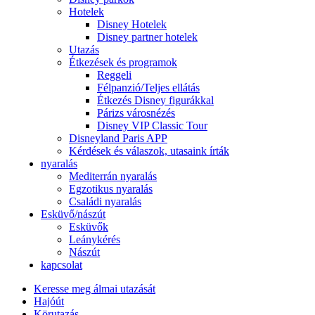
Hotelek
Disney Hotelek
Disney partner hotelek
Utazás
Étkezések és programok
Reggeli
Félpanzió/Teljes ellátás
Étkezés Disney figurákkal
Párizs városnézés
Disney VIP Classic Tour
Disneyland Paris APP
Kérdések és válaszok, utasaink írták
nyaralás
Mediterrán nyaralás
Egzotikus nyaralás
Családi nyaralás
Esküvő/nászút
Esküvők
Leánykérés
Nászút
kapcsolat
Keresse meg álmai utazását
Hajóút
Körutazás