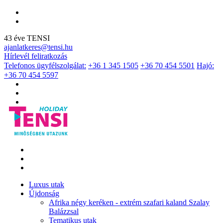
43 éve TENSI
ajanlatkeres@tensi.hu
Hírlevél feliratkozás
Telefonos ügyfélszolgálat:
+36 1 345 1505
+36 70 454 5501
Hajó:
+36 70 454 5597
Luxus utak
Újdonság
Afrika négy keréken - extrém szafari kaland Szalay
Balázzsal
Tematikus utak