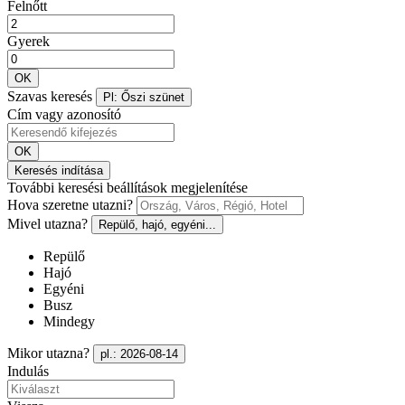
Felnőtt
Gyerek
OK
Szavas keresés
Pl: Őszi szünet
Cím vagy azonosító
OK
Keresés indítása
További keresési beállítások megjelenítése
Hova szeretne utazni?
Mivel utazna?
Repülő, hajó, egyéni...
Repülő
Hajó
Egyéni
Busz
Mindegy
Mikor utazna?
pl.: 2026-08-14
Indulás