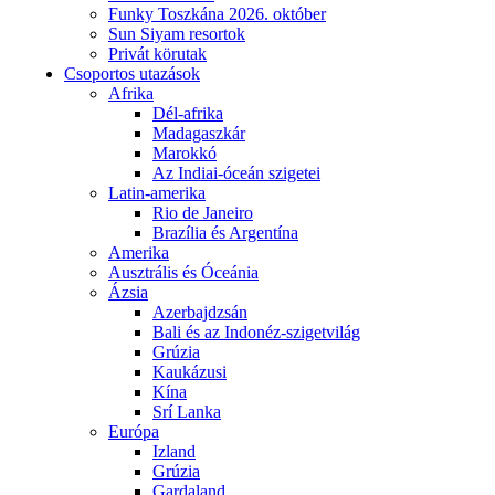
Funky Toszkána 2026. október
Sun Siyam resortok
Privát körutak
Csoportos utazások
Afrika
Dél-afrika
Madagaszkár
Marokkó
Az Indiai-óceán szigetei
Latin-amerika
Rio de Janeiro
Brazília és Argentína
Amerika
Ausztrális és Óceánia
Ázsia
Azerbajdzsán
Bali és az Indonéz-szigetvilág
Grúzia
Kaukázusi
Kína
Srí Lanka
Európa
Izland
Grúzia
Gardaland