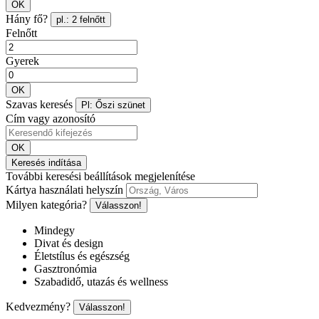
OK
Hány fő?
pl.: 2 felnőtt
Felnőtt
Gyerek
OK
Szavas keresés
Pl: Őszi szünet
Cím vagy azonosító
OK
Keresés indítása
További keresési beállítások megjelenítése
Kártya használati helyszín
Milyen kategória?
Válasszon!
Mindegy
Divat és design
Életstílus és egészség
Gasztronómia
Szabadidő, utazás és wellness
Kedvezmény?
Válasszon!