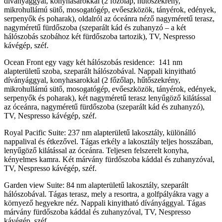
díványággyal, konyhasarokkal (2 főzőlap, hűtőszekrény,
mikrohullámú sütő, mosogatógép, evőeszközök, tányérok, edények,
serpenyők és poharak), oldalról az óceánra néző nagyméretű terasz,
nagyméretű fürdőszoba (szeparált kád és zuhanyzó – a két
hálószobás szobához két fürdőszoba tartozik), TV, Nespresso
kávégép, széf.
Ocean Front egy vagy két hálószobás residence: 141 nm
alapterületű szoba, szeparált hálószobával. Nappali kinyitható
díványággyal, konyhasarokkal (2 főzőlap, hűtőszekrény,
mikrohullámú sütő, mosogatógép, evőeszközök, tányérok, edények,
serpenyők és poharak), két nagyméretű terasz lenyűgöző kilátással
az óceánra, nagyméretű fürdőszoba (szeparált kád és zuhanyzó),
TV, Nespresso kávégép, széf.
Royal Pacific Suite: 237 nm alapterületű lakosztály, különálló
nappalival és étkezővel. Tágas erkély a lakosztály teljes hosszában,
lenyűgöző kilátással az óceánra. Teljesen felszerelt konyha,
kényelmes kamra. Két márvány fürdőszoba káddal és zuhanyzóval,
TV, Nespresso kávégép, széf.
Garden view Suite: 84 nm alapterületű lakosztály, szeparált
hálószobával. Tágas terasz, mely a resortra, a golfpályákra vagy a
környező hegyekre néz. Nappali kinyitható díványággyal. Tágas
márvány fürdőszoba káddal és zuhanyzóval, TV, Nespresso
kávégép, széf.