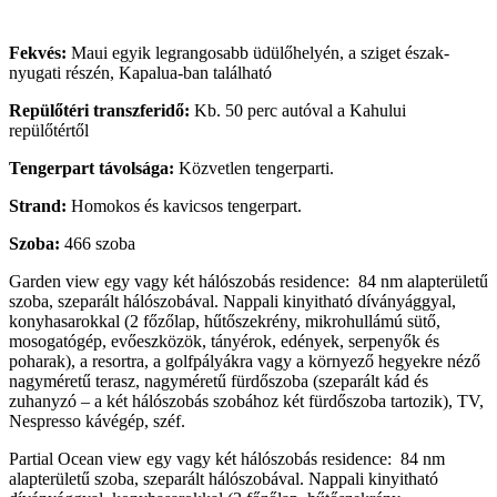
Fekvés:
Maui egyik legrangosabb üdülőhelyén, a sziget észak-
nyugati részén, Kapalua-ban található
Repülőtéri transzferidő:
Kb. 50 perc autóval a Kahului
repülőtértől
Tengerpart távolsága:
Közvetlen tengerparti.
Strand:
Homokos és kavicsos tengerpart.
Szoba:
466 szoba
Garden view egy vagy két hálószobás residence: 84 nm alapterületű
szoba, szeparált hálószobával. Nappali kinyitható díványággyal,
konyhasarokkal (2 főzőlap, hűtőszekrény, mikrohullámú sütő,
mosogatógép, evőeszközök, tányérok, edények, serpenyők és
poharak), a resortra, a golfpályákra vagy a környező hegyekre néző
nagyméretű terasz, nagyméretű fürdőszoba (szeparált kád és
zuhanyzó – a két hálószobás szobához két fürdőszoba tartozik), TV,
Nespresso kávégép, széf.
Partial Ocean view egy vagy két hálószobás residence: 84 nm
alapterületű szoba, szeparált hálószobával. Nappali kinyitható