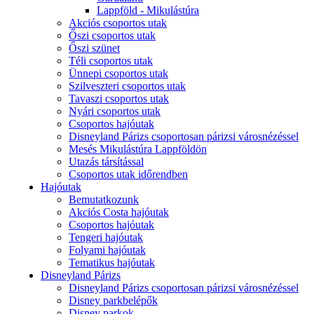
Lappföld - Mikulástúra
Akciós csoportos utak
Őszi csoportos utak
Őszi szünet
Téli csoportos utak
Ünnepi csoportos utak
Szilveszteri csoportos utak
Tavaszi csoportos utak
Nyári csoportos utak
Csoportos hajóutak
Disneyland Párizs csoportosan párizsi városnézéssel
Mesés Mikulástúra Lappföldön
Utazás társítással
Csoportos utak időrendben
Hajóutak
Bemutatkozunk
Akciós Costa hajóutak
Csoportos hajóutak
Tengeri hajóutak
Folyami hajóutak
Tematikus hajóutak
Disneyland Párizs
Disneyland Párizs csoportosan párizsi városnézéssel
Disney parkbelépők
Disney parkok