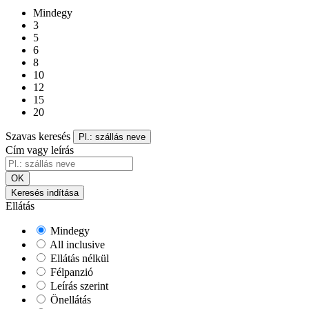
Mindegy
3
5
6
8
10
12
15
20
Szavas keresés
Pl.: szállás neve
Cím vagy leírás
OK
Keresés indítása
Ellátás
Mindegy
All inclusive
Ellátás nélkül
Félpanzió
Leírás szerint
Önellátás