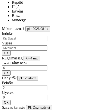
Repülő
Hajó
Egyéni
Busz
Mindegy
Mikor utazna?
pl.: 2026-08-14
Indulás
Vissza
OK
Rugalmasság
+/- 4 nap
+/- 4 Hány nap?
OK
Hány fő?
pl.: 2 felnőtt
Felnőtt
Gyerek
OK
Szavas keresés
Pl: Őszi szünet