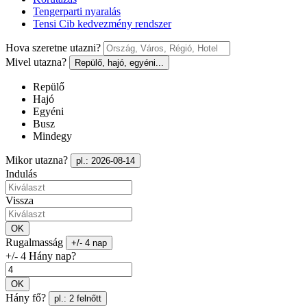
Tengerparti nyaralás
Tensi Cib kedvezmény rendszer
Hova szeretne utazni?
Mivel utazna?
Repülő, hajó, egyéni...
Repülő
Hajó
Egyéni
Busz
Mindegy
Mikor utazna?
pl.: 2026-08-14
Indulás
Vissza
OK
Rugalmasság
+/- 4 nap
+/- 4 Hány nap?
OK
Hány fő?
pl.: 2 felnőtt