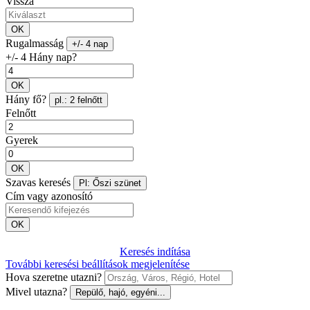
Vissza
OK
Rugalmasság
+/- 4 nap
+/- 4 Hány nap?
OK
Hány fő?
pl.: 2 felnőtt
Felnőtt
Gyerek
OK
Szavas keresés
Pl: Őszi szünet
Cím vagy azonosító
OK
Keresés indítása
További keresési beállítások megjelenítése
Hova szeretne utazni?
Mivel utazna?
Repülő, hajó, egyéni...