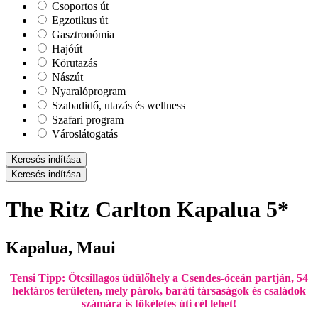
Csoportos út
Egzotikus út
Gasztronómia
Hajóút
Körutazás
Nászút
Nyaralóprogram
Szabadidő, utazás és wellness
Szafari program
Városlátogatás
Keresés indítása
Keresés indítása
The Ritz Carlton Kapalua 5*
Kapalua, Maui
Tensi Tipp: Ötcsillagos üdülőhely a Csendes-óceán partján, 54
hektáros területen, mely párok, baráti társaságok és családok
számára is tökéletes úti cél lehet!