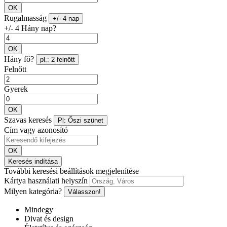
OK
Rugalmasság
+/- 4 nap
+/- 4 Hány nap?
OK
Hány fő?
pl.: 2 felnőtt
Felnőtt
Gyerek
OK
Szavas keresés
Pl: Őszi szünet
Cím vagy azonosító
OK
Keresés indítása
További keresési beállítások megjelenítése
Kártya használati helyszín
Milyen kategória?
Válasszon!
Mindegy
Divat és design