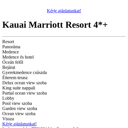
Kérje ajánlatunkat!
Kauai Marriott Resort 4*+
Resort
Panoráma
Medence
Medence és hotel
Óceán felől
Bejárat
Gyerekmedence csúszda
Étterem terasz
Delux ocean view szoba
King suite nappali
Partial ocean view szoba
Lobby
Pool view szoba
Garden view szoba
Ocean view szoba
Vissza
Kérje ajánlatunkat!