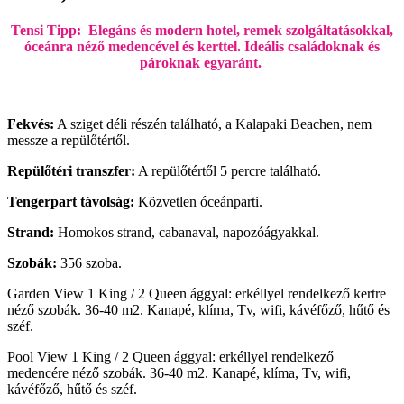
Tensi Tipp: Elegáns és modern hotel, remek szolgáltatásokkal,
óceánra néző medencével és kerttel. Ideális családoknak és
pároknak egyaránt.
Fekvés:
A sziget déli részén található, a Kalapaki Beachen, nem
messze a repülőtértől.
Repülőtéri transzfer:
A repülőtértől 5 percre található.
Tengerpart távolság:
Közvetlen óceánparti.
Strand:
Homokos strand, cabanaval, napozóágyakkal.
Szobák:
356 szoba.
Garden View 1 King / 2 Queen ággyal: erkéllyel rendelkező kertre
néző szobák. 36-40 m2. Kanapé, klíma, Tv, wifi, kávéfőző, hűtő és
széf.
Pool View 1 King / 2 Queen ággyal: erkéllyel rendelkező
medencére néző szobák. 36-40 m2. Kanapé, klíma, Tv, wifi,
kávéfőző, hűtő és széf.