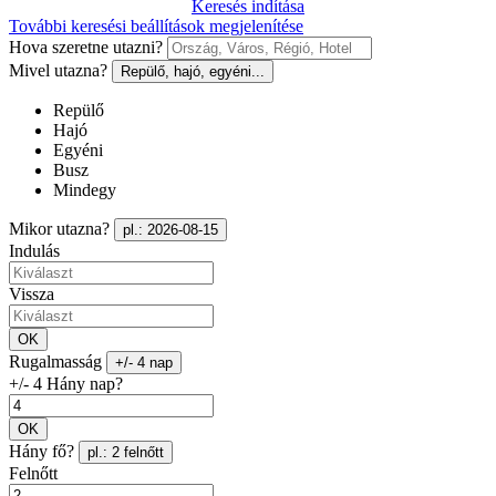
Keresés indítása
További keresési beállítások megjelenítése
Hova szeretne utazni?
Mivel utazna?
Repülő, hajó, egyéni...
Repülő
Hajó
Egyéni
Busz
Mindegy
Mikor utazna?
pl.: 2026-08-15
Indulás
Vissza
OK
Rugalmasság
+/- 4 nap
+/- 4 Hány nap?
OK
Hány fő?
pl.: 2 felnőtt
Felnőtt