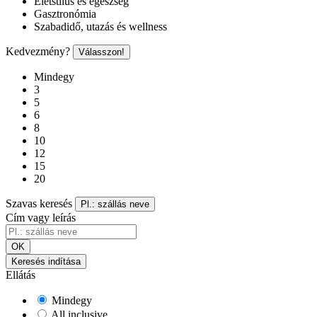
Életstílus és egészség
Gasztronómia
Szabadidő, utazás és wellness
Kedvezmény?
Válasszon!
Mindegy
3
5
6
8
10
12
15
20
Szavas keresés
Pl.: szállás neve
Cím vagy leírás
OK
Keresés indítása
Ellátás
Mindegy
All inclusive