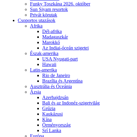
Funky Toszkána 2026. október
Sun Siyam resortok
Privát körutak
Csoportos utazások
Afrika
Dél-afrika
Madagaszkár
Marokkó
Az Indiai-óceán szigetei
Észak-amerika
USA Nyugati-part
Hawaii
Latin-amerika
Rio de Janeiro
Brazília és Argentína
Ausztrália és Óceánia
Ázsia
Azerbajdzsán
Bali és az Indonéz-szigetvilág
Grúzia
Kaukázusi
Kína
Örményország
Srí Lanka
Európa