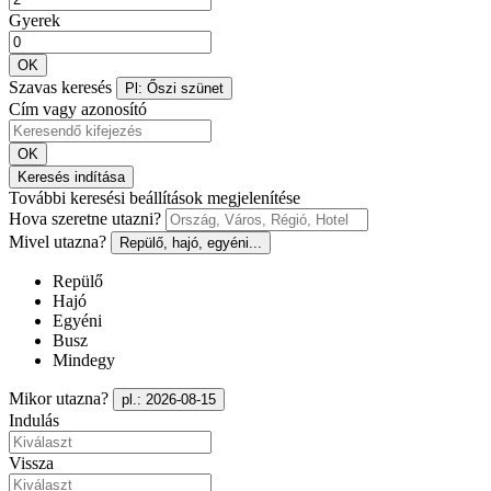
Gyerek
OK
Szavas keresés
Pl: Őszi szünet
Cím vagy azonosító
OK
Keresés indítása
További keresési beállítások megjelenítése
Hova szeretne utazni?
Mivel utazna?
Repülő, hajó, egyéni...
Repülő
Hajó
Egyéni
Busz
Mindegy
Mikor utazna?
pl.: 2026-08-15
Indulás
Vissza