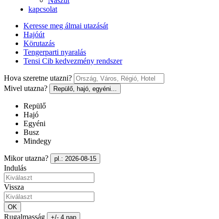
Nászút
kapcsolat
Keresse meg álmai utazását
Hajóút
Körutazás
Tengerparti nyaralás
Tensi Cib kedvezmény rendszer
Hova szeretne utazni?
Mivel utazna?
Repülő, hajó, egyéni...
Repülő
Hajó
Egyéni
Busz
Mindegy
Mikor utazna?
pl.: 2026-08-15
Indulás
Vissza
OK
Rugalmasság
+/- 4 nap