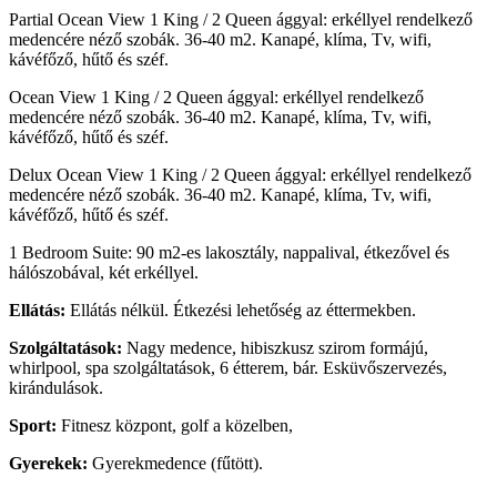
Partial Ocean View 1 King / 2 Queen ággyal: erkéllyel rendelkező
medencére néző szobák. 36-40 m2. Kanapé, klíma, Tv, wifi,
kávéfőző, hűtő és széf.
Ocean View 1 King / 2 Queen ággyal: erkéllyel rendelkező
medencére néző szobák. 36-40 m2. Kanapé, klíma, Tv, wifi,
kávéfőző, hűtő és széf.
Delux Ocean View 1 King / 2 Queen ággyal: erkéllyel rendelkező
medencére néző szobák. 36-40 m2. Kanapé, klíma, Tv, wifi,
kávéfőző, hűtő és széf.
1 Bedroom Suite: 90 m2-es lakosztály, nappalival, étkezővel és
hálószobával, két erkéllyel.
Ellátás:
Ellátás nélkül. Étkezési lehetőség az éttermekben.
Szolgáltatások:
Nagy medence, hibiszkusz szirom formájú,
whirlpool, spa szolgáltatások, 6 étterem, bár. Esküvőszervezés,
kirándulások.
Sport:
Fitnesz központ, golf a közelben,
Gyerekek:
Gyerekmedence (fűtött).