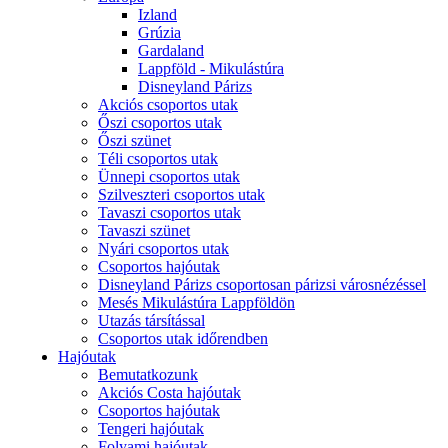
Izland
Grúzia
Gardaland
Lappföld - Mikulástúra
Disneyland Párizs
Akciós csoportos utak
Őszi csoportos utak
Őszi szünet
Téli csoportos utak
Ünnepi csoportos utak
Szilveszteri csoportos utak
Tavaszi csoportos utak
Tavaszi szünet
Nyári csoportos utak
Csoportos hajóutak
Disneyland Párizs csoportosan párizsi városnézéssel
Mesés Mikulástúra Lappföldön
Utazás társítással
Csoportos utak időrendben
Hajóutak
Bemutatkozunk
Akciós Costa hajóutak
Csoportos hajóutak
Tengeri hajóutak
Folyami hajóutak