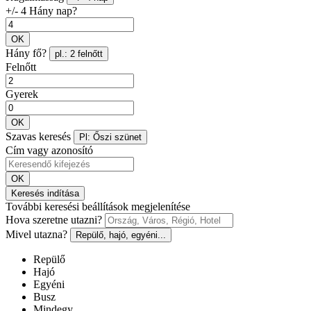
+/- 4 Hány nap?
OK
Hány fő?
pl.: 2 felnőtt
Felnőtt
Gyerek
OK
Szavas keresés
Pl: Őszi szünet
Cím vagy azonosító
OK
Keresés indítása
További keresési beállítások megjelenítése
Hova szeretne utazni?
Mivel utazna?
Repülő, hajó, egyéni...
Repülő
Hajó
Egyéni
Busz
Mindegy