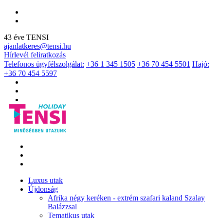
43 éve TENSI
ajanlatkeres@tensi.hu
Hírlevél feliratkozás
Telefonos ügyfélszolgálat:
+36 1 345 1505
+36 70 454 5501
Hajó:
+36 70 454 5597
Luxus utak
Újdonság
Afrika négy keréken - extrém szafari kaland Szalay
Balázzsal
Tematikus utak