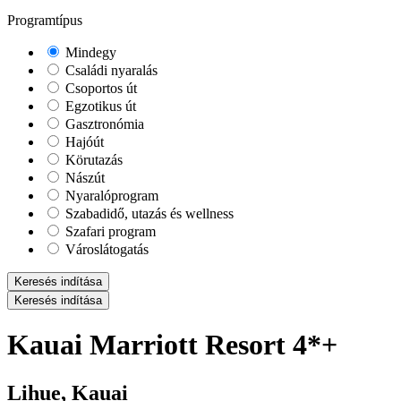
Programtípus
Mindegy
Családi nyaralás
Csoportos út
Egzotikus út
Gasztronómia
Hajóút
Körutazás
Nászút
Nyaralóprogram
Szabadidő, utazás és wellness
Szafari program
Városlátogatás
Keresés indítása
Keresés indítása
Kauai Marriott Resort 4*+
Lihue, Kauai