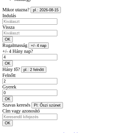
Mikor utazna?
pl.: 2026-08-15
Indulás
Vissza
OK
Rugalmasság
+/- 4 nap
+/- 4 Hány nap?
OK
Hány fő?
pl.: 2 felnőtt
Felnőtt
Gyerek
OK
Szavas keresés
Pl: Őszi szünet
Cím vagy azonosító
OK