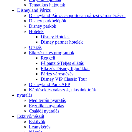
Tematikus hajóutak
Disneyland Párizs
Disneyland Párizs csoportosan párizsi városnézéssel
Disney parkbelépők
Disney parkok
Hotelek
Disney Hotelek
Disney partner hotelek
Utazás
Étkezések és programok
Reggeli
Félpanzió/Teljes ellátás
Étkezés Disney figurákkal
Párizs városnézés
Disney VIP Classic Tour
Disneyland Paris APP
Kérdések és válaszok, utasaink írták
nyaralás
Mediterrán nyaralás
Egzotikus nyaralás
Családi nyaralás
Esküvő/nászút
Esküvők
Leánykérés