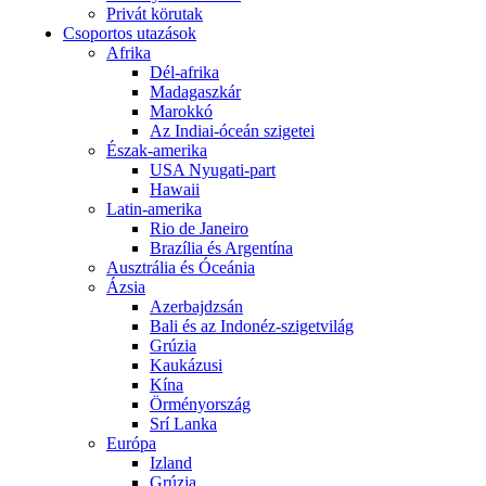
Privát körutak
Csoportos utazások
Afrika
Dél-afrika
Madagaszkár
Marokkó
Az Indiai-óceán szigetei
Észak-amerika
USA Nyugati-part
Hawaii
Latin-amerika
Rio de Janeiro
Brazília és Argentína
Ausztrália és Óceánia
Ázsia
Azerbajdzsán
Bali és az Indonéz-szigetvilág
Grúzia
Kaukázusi
Kína
Örményország
Srí Lanka
Európa
Izland
Grúzia