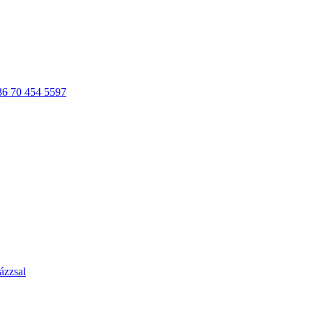
36 70 454 5597
ázzsal