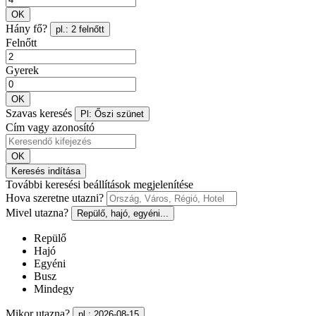
OK
Hány fő?
pl.: 2 felnőtt
Felnőtt
Gyerek
OK
Szavas keresés
Pl: Őszi szünet
Cím vagy azonosító
OK
Keresés indítása
További keresési beállítások megjelenítése
Hova szeretne utazni?
Mivel utazna?
Repülő, hajó, egyéni...
Repülő
Hajó
Egyéni
Busz
Mindegy
Mikor utazna?
pl.: 2026-08-15