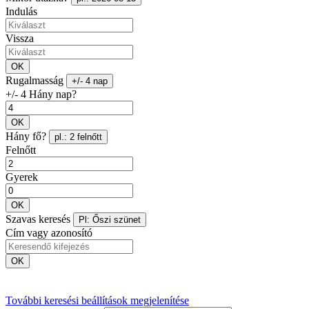
Indulás
Vissza
OK
Rugalmasság
+/- 4 nap
+/- 4 Hány nap?
OK
Hány fő?
pl.: 2 felnőtt
Felnőtt
Gyerek
OK
Szavas keresés
Pl: Őszi szünet
Cím vagy azonosító
OK
További keresési beállítások megjelenítése