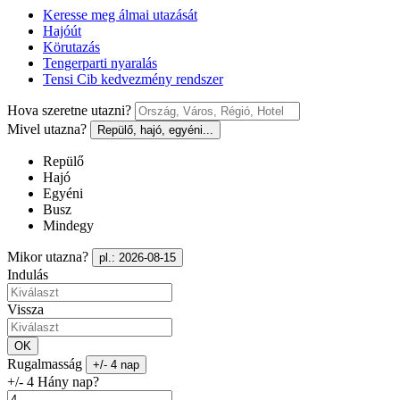
Keresse meg álmai utazását
Hajóút
Körutazás
Tengerparti nyaralás
Tensi Cib kedvezmény rendszer
Hova szeretne utazni?
Mivel utazna?
Repülő, hajó, egyéni...
Repülő
Hajó
Egyéni
Busz
Mindegy
Mikor utazna?
pl.: 2026-08-15
Indulás
Vissza
OK
Rugalmasság
+/- 4 nap
+/- 4 Hány nap?