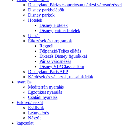
Disneyland Párizs csoportosan párizsi városnézéssel
Disney parkbelépők
Disney parkok
Hotelek
Disney Hotelek
Disney partner hotelek
Utazás
Étkezések és programok
Reggeli
Félpanzió/Teljes ellátás
Étkezés Disney figurákkal
Párizs városnézés
Disney VIP Classic Tour
Disneyland Paris APP
Kérdések és válaszok, utasaink írták
nyaralás
Mediterrán nyaralás
Egzotikus nyaralás
Családi nyaralás
Esküvő/nászút
Esküvők
Leánykérés
Nászút
kapcsolat