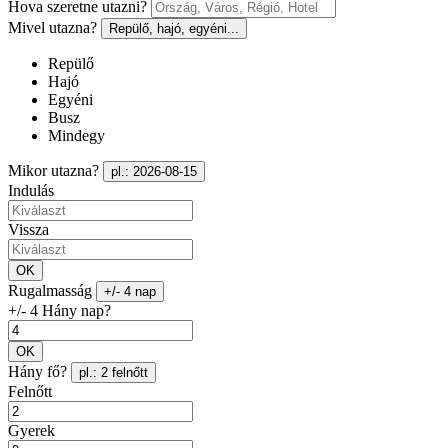
Hova szeretne utazni?
Mivel utazna?
Repülő, hajó, egyéni...
Repülő
Hajó
Egyéni
Busz
Mindegy
Mikor utazna?
pl.: 2026-08-15
Indulás
Vissza
OK
Rugalmasság
+/- 4 nap
+/- 4 Hány nap?
OK
Hány fő?
pl.: 2 felnőtt
Felnőtt
Gyerek