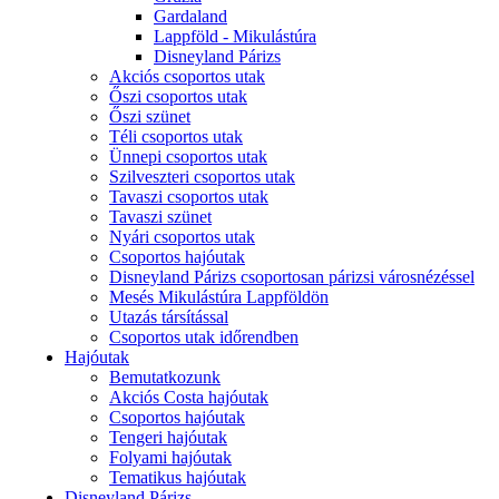
Gardaland
Lappföld - Mikulástúra
Disneyland Párizs
Akciós csoportos utak
Őszi csoportos utak
Őszi szünet
Téli csoportos utak
Ünnepi csoportos utak
Szilveszteri csoportos utak
Tavaszi csoportos utak
Tavaszi szünet
Nyári csoportos utak
Csoportos hajóutak
Disneyland Párizs csoportosan párizsi városnézéssel
Mesés Mikulástúra Lappföldön
Utazás társítással
Csoportos utak időrendben
Hajóutak
Bemutatkozunk
Akciós Costa hajóutak
Csoportos hajóutak
Tengeri hajóutak
Folyami hajóutak
Tematikus hajóutak
Disneyland Párizs