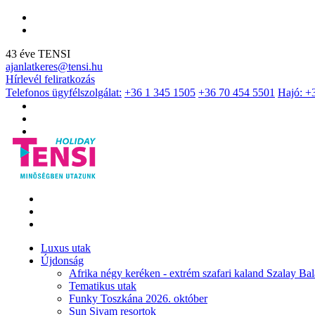
43 éve TENSI
ajanlatkeres@tensi.hu
Hírlevél feliratkozás
Telefonos ügyfélszolgálat:
+36 1 345 1505
+36 70 454 5501
Hajó: +
Luxus utak
Újdonság
Afrika négy keréken - extrém szafari kaland Szalay Bal
Tematikus utak
Funky Toszkána 2026. október
Sun Siyam resortok