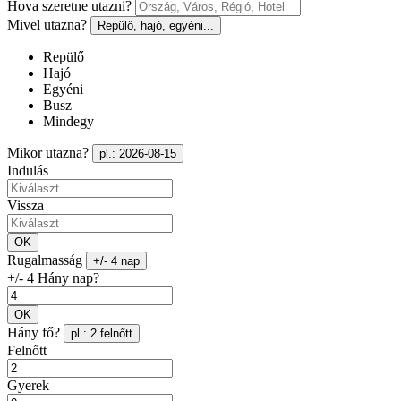
Hova szeretne utazni?
Mivel utazna?
Repülő, hajó, egyéni...
Repülő
Hajó
Egyéni
Busz
Mindegy
Mikor utazna?
pl.: 2026-08-15
Indulás
Vissza
OK
Rugalmasság
+/- 4 nap
+/- 4 Hány nap?
OK
Hány fő?
pl.: 2 felnőtt
Felnőtt
Gyerek