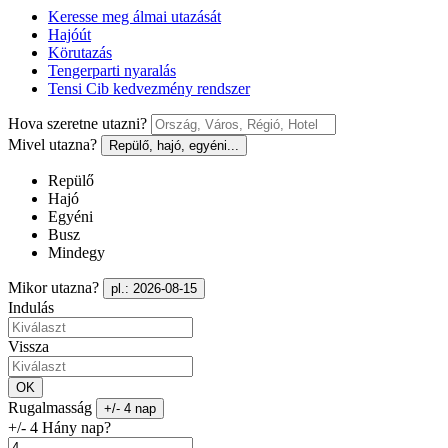
Keresse meg álmai utazását
Hajóút
Körutazás
Tengerparti nyaralás
Tensi Cib kedvezmény rendszer
Hova szeretne utazni?
Mivel utazna?
Repülő, hajó, egyéni...
Repülő
Hajó
Egyéni
Busz
Mindegy
Mikor utazna?
pl.: 2026-08-15
Indulás
Vissza
OK
Rugalmasság
+/- 4 nap
+/- 4 Hány nap?