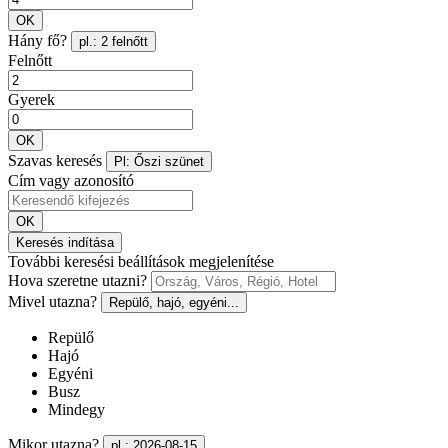
OK
Hány fő?
pl.: 2 felnőtt
Felnőtt
Gyerek
OK
Szavas keresés
Pl: Őszi szünet
Cím vagy azonosító
OK
Keresés indítása
További keresési beállítások megjelenítése
Hova szeretne utazni?
Mivel utazna?
Repülő, hajó, egyéni...
Repülő
Hajó
Egyéni
Busz
Mindegy
Mikor utazna?
pl.: 2026-08-15