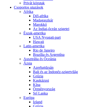
Privát körutak
Csoportos utazások
Afrika
Dél-afrika
Madagaszkár
Marokkó
Az Indiai-óceán szigetei
Észak-amerika
USA Nyugati-part
Hawaii
Latin-amerika
Rio de Janeiro
Brazília és Argentína
Ausztrália és Óceánia
Ázsia
Azerbajdzsán
Bali és az Indonéz-szigetvilág
Grúzia
Kaukázusi
Kína
Örményország
Srí Lanka
Európa
Izland
Grúzia