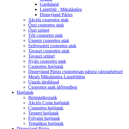
Gardaland
Lappföld - Mikulástúra
Disneyland Párizs
Akciós csoportos utak
Őszi csoportos utak
Őszi szünet
Téli csoportos utak
Ünnepi csoportos utak
Szilveszteri csoportos utak
Tavaszi csoportos utak
Tavaszi szünet
Nyári csoportos utak
Csoportos hajóutak
Disneyland Párizs csoportosan párizsi városnézéssel
Mesés Mikulástúra Lappföldön
Utazás társítással
Csoportos utak időrendben
Hajóutak
Bemutatkozunk
Akciós Costa hajóutak
Csoportos hajóutak
Tengeri hajóutak
Folyami hajóutak
Tematikus hajóutak
Disneyland Párizs