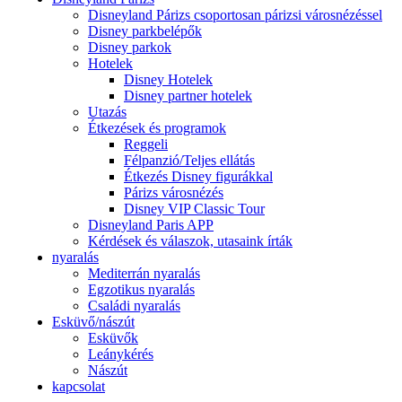
Disneyland Párizs csoportosan párizsi városnézéssel
Disney parkbelépők
Disney parkok
Hotelek
Disney Hotelek
Disney partner hotelek
Utazás
Étkezések és programok
Reggeli
Félpanzió/Teljes ellátás
Étkezés Disney figurákkal
Párizs városnézés
Disney VIP Classic Tour
Disneyland Paris APP
Kérdések és válaszok, utasaink írták
nyaralás
Mediterrán nyaralás
Egzotikus nyaralás
Családi nyaralás
Esküvő/nászút
Esküvők
Leánykérés
Nászút
kapcsolat