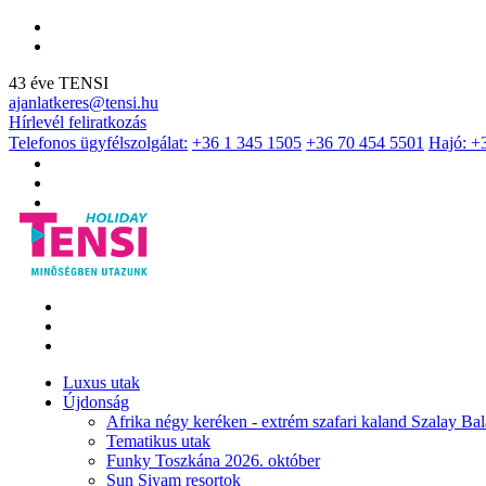
43 éve TENSI
ajanlatkeres@tensi.hu
Hírlevél feliratkozás
Telefonos ügyfélszolgálat:
+36 1 345 1505
+36 70 454 5501
Hajó: +
Luxus utak
Újdonság
Afrika négy keréken - extrém szafari kaland Szalay Bal
Tematikus utak
Funky Toszkána 2026. október
Sun Siyam resortok