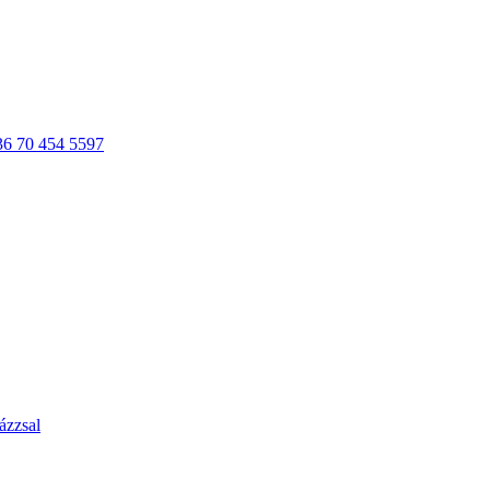
36 70 454 5597
ázzsal