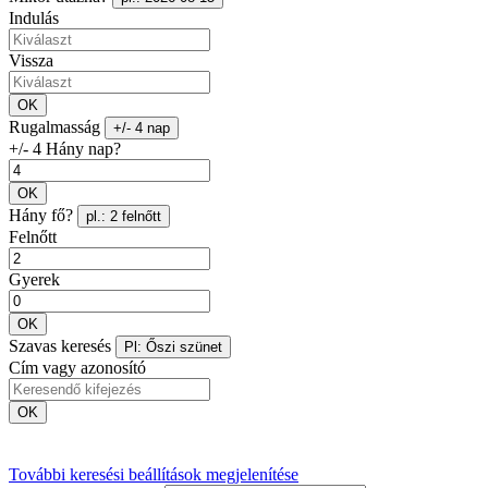
Indulás
Vissza
OK
Rugalmasság
+/- 4 nap
+/- 4 Hány nap?
OK
Hány fő?
pl.: 2 felnőtt
Felnőtt
Gyerek
OK
Szavas keresés
Pl: Őszi szünet
Cím vagy azonosító
OK
További keresési beállítások megjelenítése