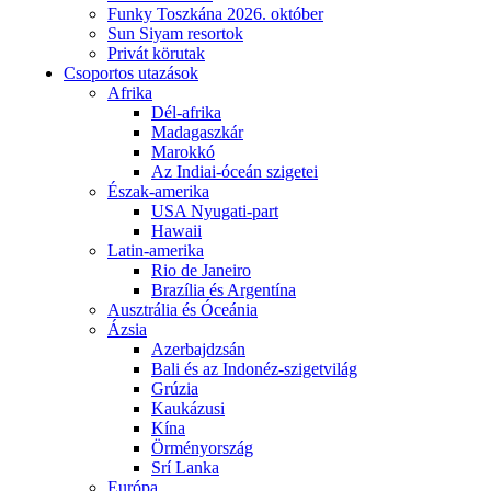
Funky Toszkána 2026. október
Sun Siyam resortok
Privát körutak
Csoportos utazások
Afrika
Dél-afrika
Madagaszkár
Marokkó
Az Indiai-óceán szigetei
Észak-amerika
USA Nyugati-part
Hawaii
Latin-amerika
Rio de Janeiro
Brazília és Argentína
Ausztrália és Óceánia
Ázsia
Azerbajdzsán
Bali és az Indonéz-szigetvilág
Grúzia
Kaukázusi
Kína
Örményország
Srí Lanka
Európa