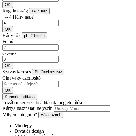
OK
Rugalmasság
+/- 4 nap
+/- 4 Hány nap?
OK
Hány fő?
pl.: 2 felnőtt
Felnőtt
Gyerek
OK
Szavas keresés
Pl: Őszi szünet
Cím vagy azonosító
OK
Keresés indítása
További keresési beállítások megjelenítése
Kártya használati helyszín
Milyen kategória?
Válasszon!
Mindegy
Divat és design