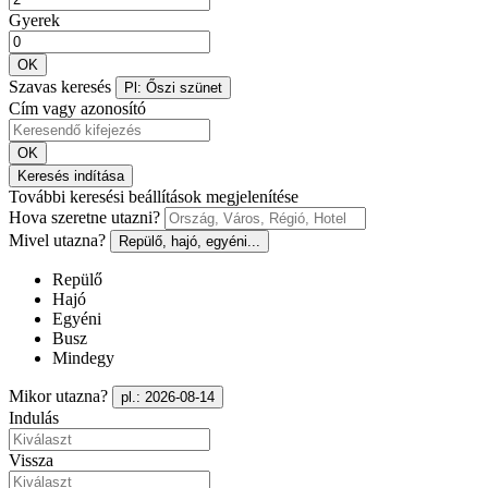
Gyerek
OK
Szavas keresés
Pl: Őszi szünet
Cím vagy azonosító
OK
Keresés indítása
További keresési beállítások megjelenítése
Hova szeretne utazni?
Mivel utazna?
Repülő, hajó, egyéni...
Repülő
Hajó
Egyéni
Busz
Mindegy
Mikor utazna?
pl.: 2026-08-14
Indulás
Vissza