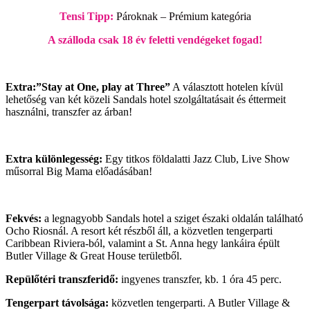
Tensi Tipp:
Pároknak – Prémium kategória
A szálloda csak 18 év feletti vendégeket fogad!
Extra:”Stay at One, play at Three”
A választott hotelen kívül
lehetőség van két közeli Sandals hotel szolgáltatásait és éttermeit
használni, transzfer az árban!
E
xtra különlegesség:
Egy titkos földalatti Jazz Club, Live Show
műsorral Big Mama előadásában!
Fekvés:
a legnagyobb Sandals hotel a sziget északi oldalán található
Ocho Riosnál. A resort két részből áll, a közvetlen tengerparti
Caribbean Riviera-ból, valamint a St. Anna hegy lankáira épült
Butler Village & Great House területből.
Repülőtéri transzferidő:
ingyenes transzfer, kb. 1 óra 45 perc.
Tengerpart távolsága:
közvetlen tengerparti. A Butler Village &