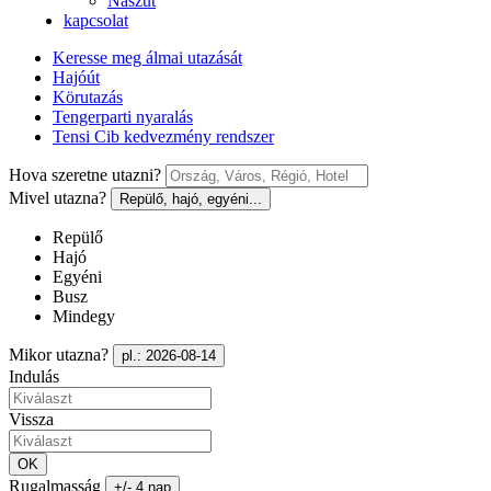
Nászút
kapcsolat
Keresse meg álmai utazását
Hajóút
Körutazás
Tengerparti nyaralás
Tensi Cib kedvezmény rendszer
Hova szeretne utazni?
Mivel utazna?
Repülő, hajó, egyéni...
Repülő
Hajó
Egyéni
Busz
Mindegy
Mikor utazna?
pl.: 2026-08-14
Indulás
Vissza
OK
Rugalmasság
+/- 4 nap