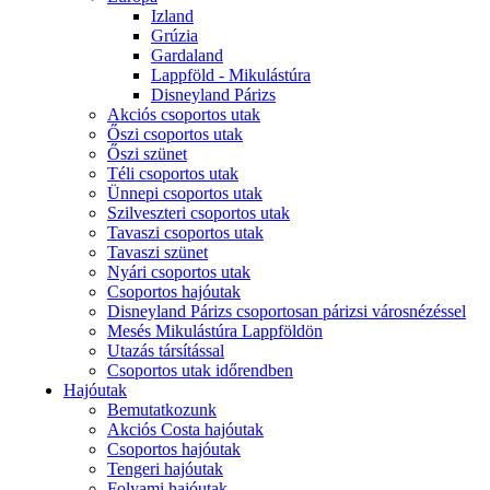
Izland
Grúzia
Gardaland
Lappföld - Mikulástúra
Disneyland Párizs
Akciós csoportos utak
Őszi csoportos utak
Őszi szünet
Téli csoportos utak
Ünnepi csoportos utak
Szilveszteri csoportos utak
Tavaszi csoportos utak
Tavaszi szünet
Nyári csoportos utak
Csoportos hajóutak
Disneyland Párizs csoportosan párizsi városnézéssel
Mesés Mikulástúra Lappföldön
Utazás társítással
Csoportos utak időrendben
Hajóutak
Bemutatkozunk
Akciós Costa hajóutak
Csoportos hajóutak
Tengeri hajóutak
Folyami hajóutak