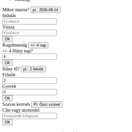
Mikor utazna?
pl.: 2026-08-14
Indulás
Vissza
OK
Rugalmasság
+/- 4 nap
+/- 4 Hány nap?
OK
Hány fő?
pl.: 2 felnőtt
Felnőtt
Gyerek
OK
Szavas keresés
Pl: Őszi szünet
Cím vagy azonosító
OK