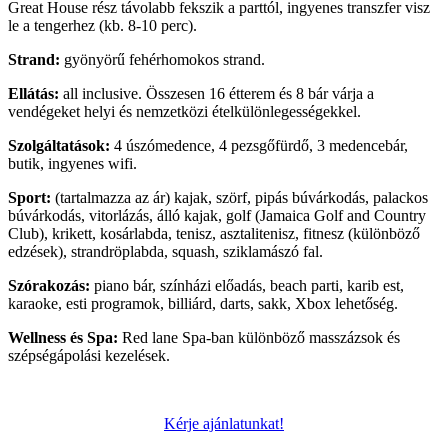
Great House rész távolabb fekszik a parttól, ingyenes transzfer visz
le a tengerhez (kb. 8-10 perc).
Strand:
gyönyörű fehérhomokos strand.
Ellátás:
all inclusive. Összesen 16 étterem és 8 bár várja a
vendégeket helyi és nemzetközi ételkülönlegességekkel.
Szolgáltatások:
4 úszómedence, 4 pezsgőfürdő, 3 medencebár,
butik, ingyenes wifi.
Sport:
(tartalmazza az ár) kajak, szörf, pipás búvárkodás, palackos
búvárkodás, vitorlázás, álló kajak, golf (Jamaica Golf and Country
Club), krikett, kosárlabda, tenisz, asztalitenisz, fitnesz (különböző
edzések), strandröplabda, squash, sziklamászó fal.
Szórakozás:
piano bár, színházi előadás, beach parti, karib est,
karaoke, esti programok, billiárd, darts, sakk, Xbox lehetőség.
Wellness és Spa:
Red lane Spa-ban különböző masszázsok és
szépségápolási kezelések.
Kérje ajánlatunkat!