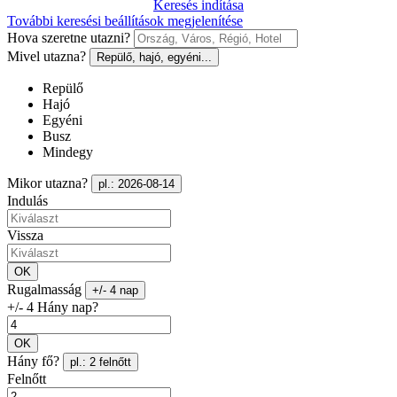
Keresés indítása
További keresési beállítások megjelenítése
Hova szeretne utazni?
Mivel utazna?
Repülő, hajó, egyéni...
Repülő
Hajó
Egyéni
Busz
Mindegy
Mikor utazna?
pl.: 2026-08-14
Indulás
Vissza
OK
Rugalmasság
+/- 4 nap
+/- 4 Hány nap?
OK
Hány fő?
pl.: 2 felnőtt
Felnőtt