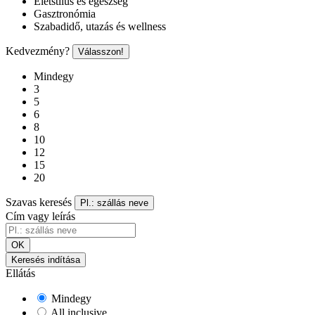
Életstílus és egészség
Gasztronómia
Szabadidő, utazás és wellness
Kedvezmény?
Válasszon!
Mindegy
3
5
6
8
10
12
15
20
Szavas keresés
Pl.: szállás neve
Cím vagy leírás
OK
Keresés indítása
Ellátás
Mindegy
All inclusive