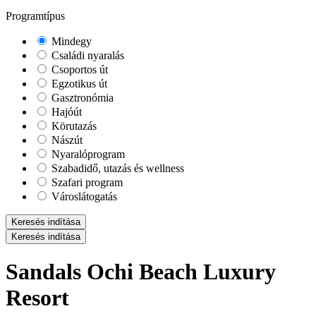
Programtípus
Mindegy
Családi nyaralás
Csoportos út
Egzotikus út
Gasztronómia
Hajóút
Körutazás
Nászút
Nyaralóprogram
Szabadidő, utazás és wellness
Szafari program
Városlátogatás
Keresés indítása
Keresés indítása
Sandals Ochi Beach Luxury
Resort