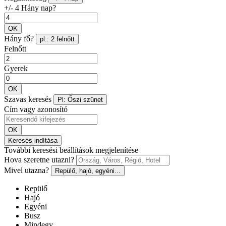
+/- 4 Hány nap?
OK
Hány fő?
pl.: 2 felnőtt
Felnőtt
Gyerek
OK
Szavas keresés
Pl: Őszi szünet
Cím vagy azonosító
OK
Keresés indítása
További keresési beállítások megjelenítése
Hova szeretne utazni?
Mivel utazna?
Repülő, hajó, egyéni...
Repülő
Hajó
Egyéni
Busz
Mindegy