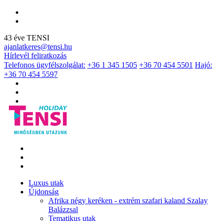
43 éve TENSI
ajanlatkeres@tensi.hu
Hírlevél feliratkozás
Telefonos ügyfélszolgálat:
+36 1 345 1505
+36 70 454 5501
Hajó:
+36 70 454 5597
Luxus utak
Újdonság
Afrika négy keréken - extrém szafari kaland Szalay
Balázzsal
Tematikus utak