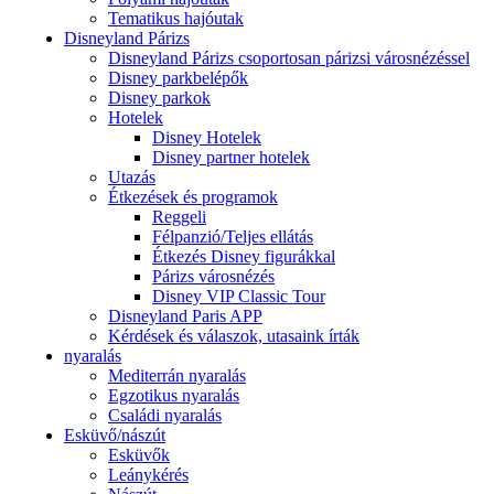
Tematikus hajóutak
Disneyland Párizs
Disneyland Párizs csoportosan párizsi városnézéssel
Disney parkbelépők
Disney parkok
Hotelek
Disney Hotelek
Disney partner hotelek
Utazás
Étkezések és programok
Reggeli
Félpanzió/Teljes ellátás
Étkezés Disney figurákkal
Párizs városnézés
Disney VIP Classic Tour
Disneyland Paris APP
Kérdések és válaszok, utasaink írták
nyaralás
Mediterrán nyaralás
Egzotikus nyaralás
Családi nyaralás
Esküvő/nászút
Esküvők
Leánykérés