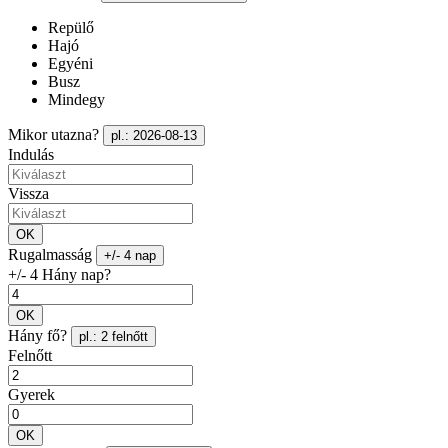
Repülő
Hajó
Egyéni
Busz
Mindegy
Mikor utazna?
pl.: 2026-08-13
Indulás
Vissza
OK
Rugalmasság
+/- 4 nap
+/- 4 Hány nap?
OK
Hány fő?
pl.: 2 felnőtt
Felnőtt
Gyerek
OK