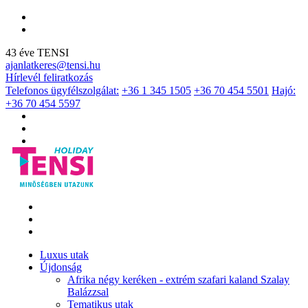
43 éve TENSI
ajanlatkeres@tensi.hu
Hírlevél feliratkozás
Telefonos ügyfélszolgálat:
+36 1 345 1505
+36 70 454 5501
Hajó:
+36 70 454 5597
Luxus utak
Újdonság
Afrika négy keréken - extrém szafari kaland Szalay
Balázzsal
Tematikus utak