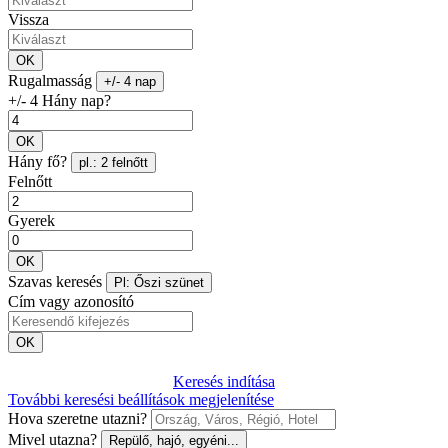
Vissza
OK
Rugalmasság
+/- 4 nap
+/- 4 Hány nap?
OK
Hány fő?
pl.: 2 felnőtt
Felnőtt
Gyerek
OK
Szavas keresés
Pl: Őszi szünet
Cím vagy azonosító
OK
Keresés indítása
További keresési beállítások megjelenítése
Hova szeretne utazni?
Mivel utazna?
Repülő, hajó, egyéni...