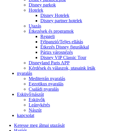
Disney parkok
Hotelek
Disney Hotelek
Disney partner hotelek
Utazás
Étkezések és programok
Reggeli
Félpanzió/Teljes ellátás
Étkezés Disney figurákkal
Párizs városnézés
Disney VIP Classic Tour
Disneyland Paris APP
Kérdések és válaszok, utasaink írták
nyaralás
Mediterrán nyaralás
Egzotikus nyaralás
Családi nyaralás
Esküvő/nászút
Esküvők
Leánykérés
Nászút
kapcsolat
Keresse meg álmai utazását
Hajóút