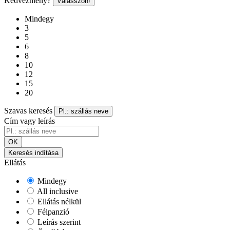
Kedvezmény?
Válasszon!
Mindegy
3
5
6
8
10
12
15
20
Szavas keresés
Pl.: szállás neve
Cím vagy leírás
OK
Keresés indítása
Ellátás
Mindegy
All inclusive
Ellátás nélkül
Félpanzió
Leírás szerint