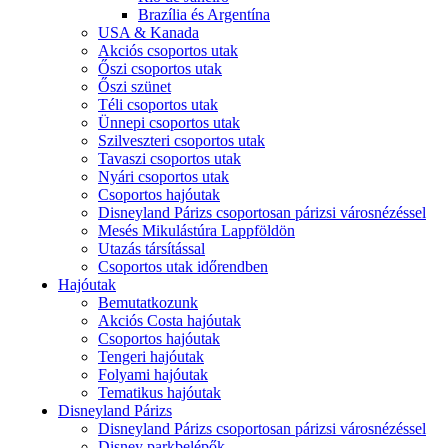
Brazília és Argentína
USA & Kanada
Akciós csoportos utak
Őszi csoportos utak
Őszi szünet
Téli csoportos utak
Ünnepi csoportos utak
Szilveszteri csoportos utak
Tavaszi csoportos utak
Nyári csoportos utak
Csoportos hajóutak
Disneyland Párizs csoportosan párizsi városnézéssel
Mesés Mikulástúra Lappföldön
Utazás társítással
Csoportos utak időrendben
Hajóutak
Bemutatkozunk
Akciós Costa hajóutak
Csoportos hajóutak
Tengeri hajóutak
Folyami hajóutak
Tematikus hajóutak
Disneyland Párizs
Disneyland Párizs csoportosan párizsi városnézéssel
Disney parkbelépők