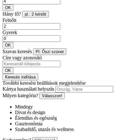
OK
Hány fő?
pl.: 2 felnőtt
Felnőtt
Gyerek
OK
Szavas keresés
Pl: Őszi szünet
Cím vagy azonosító
OK
Keresés indítása
További keresési beállítások megjelenítése
Kártya használati helyszín
Milyen kategória?
Válasszon!
Mindegy
Divat és design
Életstílus és egészség
Gasztronómia
Szabadidő, utazás és wellness