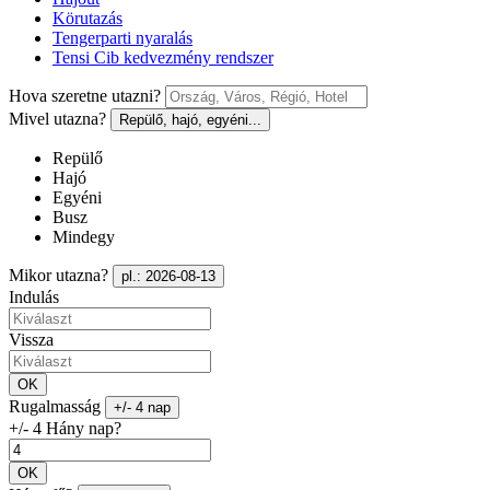
Körutazás
Tengerparti nyaralás
Tensi Cib kedvezmény rendszer
Hova szeretne utazni?
Mivel utazna?
Repülő, hajó, egyéni...
Repülő
Hajó
Egyéni
Busz
Mindegy
Mikor utazna?
pl.: 2026-08-13
Indulás
Vissza
OK
Rugalmasság
+/- 4 nap
+/- 4 Hány nap?
OK