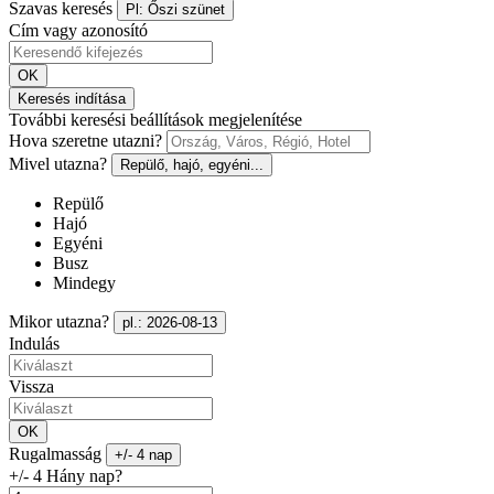
Szavas keresés
Pl: Őszi szünet
Cím vagy azonosító
OK
Keresés indítása
További keresési beállítások megjelenítése
Hova szeretne utazni?
Mivel utazna?
Repülő, hajó, egyéni...
Repülő
Hajó
Egyéni
Busz
Mindegy
Mikor utazna?
pl.: 2026-08-13
Indulás
Vissza
OK
Rugalmasság
+/- 4 nap
+/- 4 Hány nap?