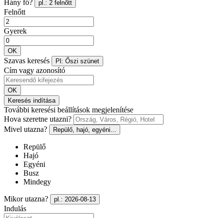
Hány fő?
pl.: 2 felnőtt
Felnőtt
Gyerek
OK
Szavas keresés
Pl: Őszi szünet
Cím vagy azonosító
OK
Keresés indítása
További keresési beállítások megjelenítése
Hova szeretne utazni?
Mivel utazna?
Repülő, hajó, egyéni...
Repülő
Hajó
Egyéni
Busz
Mindegy
Mikor utazna?
pl.: 2026-08-13
Indulás