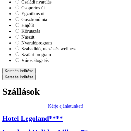
Családi nyaralás
Csoportos út
Egzotikus út
Gasztronómia
Hajóút
Körutazás
Nászút
Nyaralóprogram
Szabadidő, utazás és wellness
Szafari program
Városlátogatás
Keresés indítása
Keresés indítása
Szállások
Kérje ajánlatunkat!
Hotel Legoland****