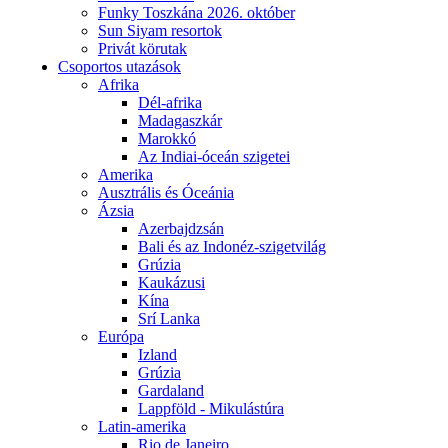
Funky Toszkána 2026. október
Sun Siyam resortok
Privát körutak
Csoportos utazások
Afrika
Dél-afrika
Madagaszkár
Marokkó
Az Indiai-óceán szigetei
Amerika
Ausztrális és Óceánia
Ázsia
Azerbajdzsán
Bali és az Indonéz-szigetvilág
Grúzia
Kaukázusi
Kína
Srí Lanka
Európa
Izland
Grúzia
Gardaland
Lappföld - Mikulástúra
Latin-amerika
Rio de Janeiro