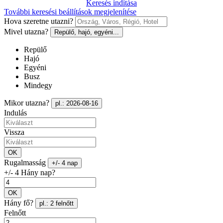
Keresés indítása
További keresési beállítások megjelenítése
Hova szeretne utazni?
Mivel utazna?
Repülő, hajó, egyéni...
Repülő
Hajó
Egyéni
Busz
Mindegy
Mikor utazna?
pl.: 2026-08-16
Indulás
Vissza
OK
Rugalmasság
+/- 4 nap
+/- 4 Hány nap?
OK
Hány fő?
pl.: 2 felnőtt
Felnőtt