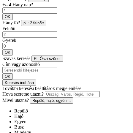
+/- 4 Hány nap?
OK
Hány fő?
pl.: 2 felnőtt
Felnőtt
Gyerek
OK
Szavas keresés
Pl: Őszi szünet
Cím vagy azonosító
OK
Keresés indítása
További keresési beállítások megjelenítése
Hova szeretne utazni?
Mivel utazna?
Repülő, hajó, egyéni...
Repülő
Hajó
Egyéni
Busz
Mindegy