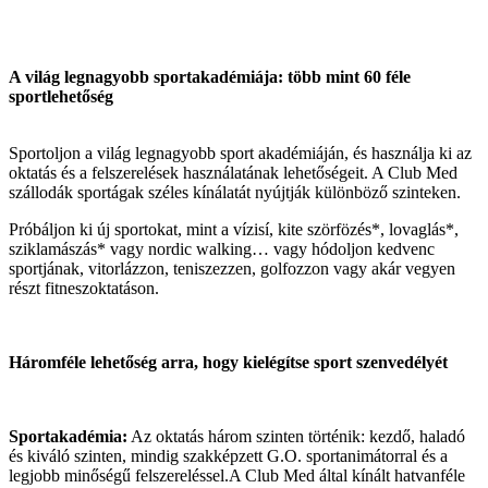
A világ legnagyobb sportakadémiája: több mint 60 féle
sportlehetőség
Sportoljon a világ legnagyobb sport akadémiáján, és használja ki az
oktatás és a felszerelések használatának lehetőségeit. A Club Med
szállodák sportágak széles kínálatát nyújtják különböző szinteken.
Próbáljon ki új sportokat, mint a vízisí, kite szörfözés*, lovaglás*,
sziklamászás* vagy nordic walking… vagy hódoljon kedvenc
sportjának, vitorlázzon, teniszezzen, golfozzon vagy akár vegyen
részt fitneszoktatáson.
Háromféle lehetőség arra, hogy kielégítse sport szenvedélyét
Sportakadémia:
Az oktatás három szinten történik: kezdő, haladó
és kiváló szinten, mindig szakképzett G.O. sportanimátorral és a
legjobb minőségű felszereléssel.A Club Med által kínált hatvanféle