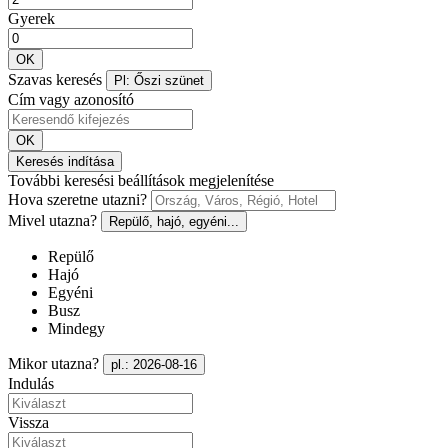
Gyerek
OK
Szavas keresés
Pl: Őszi szünet
Cím vagy azonosító
OK
Keresés indítása
További keresési beállítások megjelenítése
Hova szeretne utazni?
Mivel utazna?
Repülő, hajó, egyéni...
Repülő
Hajó
Egyéni
Busz
Mindegy
Mikor utazna?
pl.: 2026-08-16
Indulás
Vissza