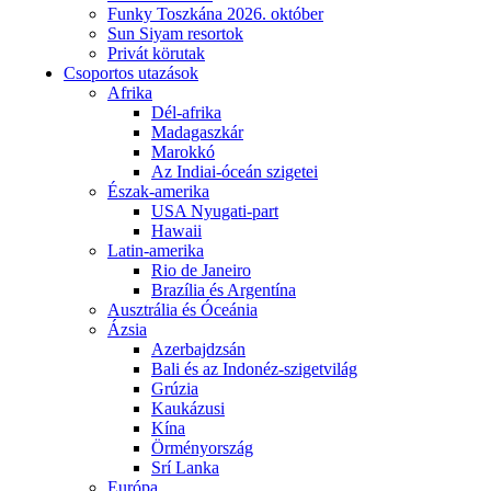
Funky Toszkána 2026. október
Sun Siyam resortok
Privát körutak
Csoportos utazások
Afrika
Dél-afrika
Madagaszkár
Marokkó
Az Indiai-óceán szigetei
Észak-amerika
USA Nyugati-part
Hawaii
Latin-amerika
Rio de Janeiro
Brazília és Argentína
Ausztrália és Óceánia
Ázsia
Azerbajdzsán
Bali és az Indonéz-szigetvilág
Grúzia
Kaukázusi
Kína
Örményország
Srí Lanka
Európa