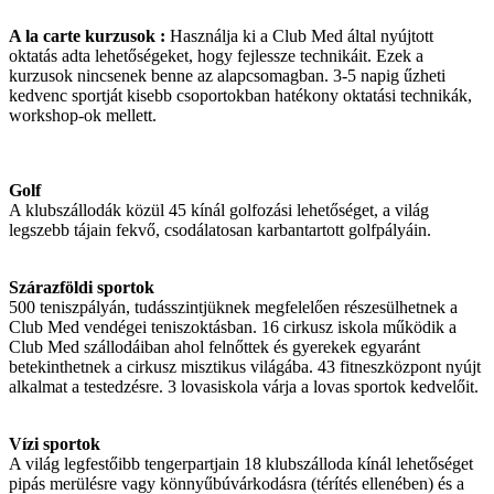
A la carte kurzusok :
Használja ki a Club Med által nyújtott
oktatás adta lehetőségeket, hogy fejlessze technikáit. Ezek a
kurzusok nincsenek benne az alapcsomagban. 3-5 napig űzheti
kedvenc sportját kisebb csoportokban hatékony oktatási technikák,
workshop-ok mellett.
Golf
A klubszállodák közül 45 kínál golfozási lehetőséget, a világ
legszebb tájain fekvő, csodálatosan karbantartott golfpályáin.
Szárazföldi sportok
500 teniszpályán, tudásszintjüknek megfelelően részesülhetnek a
Club Med vendégei teniszoktásban. 16 cirkusz iskola működik a
Club Med szállodáiban ahol felnőttek és gyerekek egyaránt
betekinthetnek a cirkusz misztikus világába. 43 fitneszközpont nyújt
alkalmat a testedzésre. 3 lovasiskola várja a lovas sportok kedvelőit.
Vízi sportok
A világ legfestőibb tengerpartjain 18 klubszálloda kínál lehetőséget
pipás merülésre vagy könnyűbúvárkodásra (térítés ellenében) és a