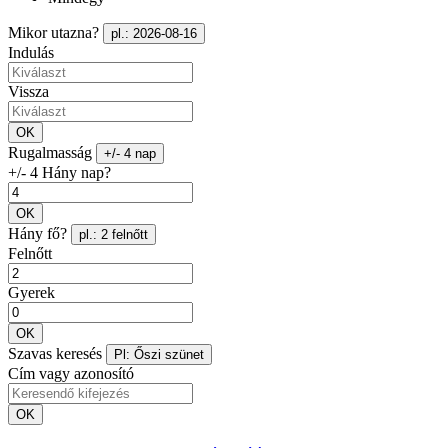
Mikor utazna?
pl.: 2026-08-16
Indulás
Vissza
OK
Rugalmasság
+/- 4 nap
+/- 4 Hány nap?
OK
Hány fő?
pl.: 2 felnőtt
Felnőtt
Gyerek
OK
Szavas keresés
Pl: Őszi szünet
Cím vagy azonosító
OK