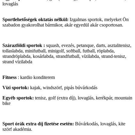
lovaglás
Sportlehetőségek oktatás nélkül:
Izgalmas sportok, melyeket Ön
szabadon gyakorolhat bármikor, akár egyedül akár csoportosan.
Szárazföldi sportok :
squash, evezés, petanque, darts, asztalitenisz,
tollaslabda, minifutball, minigolf, softball, futball, röplabda,
strandröplabda, kosárlabda, strandfutball, vízilabda, strand-tenisz,
strand vízilabda
Fitness
: kardio konditerem
Vízi sportok:
kajak, windszörf, pipás búvárkodás
Egyéb sportok:
tenisz, golf (extra díj), lovaglás, kerékpár, mountain
bike
Sport órák extra díj fizetése esetén:
Búvárkodás, lovaglás, kite
szörf akadémia.