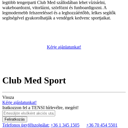
legtöbb tengerparti Club Med szállodában lehet vízisíelni,
wakeboardozni, vitorlázni, szörfözni és funboardigozni. A
legmodernebb felszereléssel és a leghozzáértőbb, lelkes segítők
segítségével gyakorolhatják a vendégek kedvenc sportjaikat.
Kérje ajánlatunkat!
Club Med Sport
Vissza
Kérje ajánlatunkat!
Iratkozzon fel a TENSI hírlevélre, megéri!
Feliratkozás
Telefonos ügyfélszolgálat:
+36 1 345 1505
+36 70 454 5501