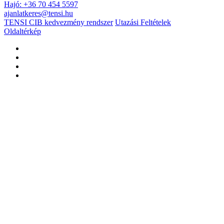
Hajó: +36 70 454 5597
ajanlatkeres@tensi.hu
TENSI CIB kedvezmény rendszer
Utazási Feltételek
Oldaltérkép