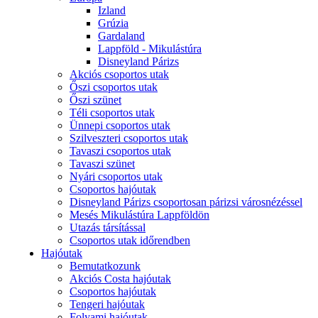
Izland
Grúzia
Gardaland
Lappföld - Mikulástúra
Disneyland Párizs
Akciós csoportos utak
Őszi csoportos utak
Őszi szünet
Téli csoportos utak
Ünnepi csoportos utak
Szilveszteri csoportos utak
Tavaszi csoportos utak
Tavaszi szünet
Nyári csoportos utak
Csoportos hajóutak
Disneyland Párizs csoportosan párizsi városnézéssel
Mesés Mikulástúra Lappföldön
Utazás társítással
Csoportos utak időrendben
Hajóutak
Bemutatkozunk
Akciós Costa hajóutak
Csoportos hajóutak
Tengeri hajóutak
Folyami hajóutak