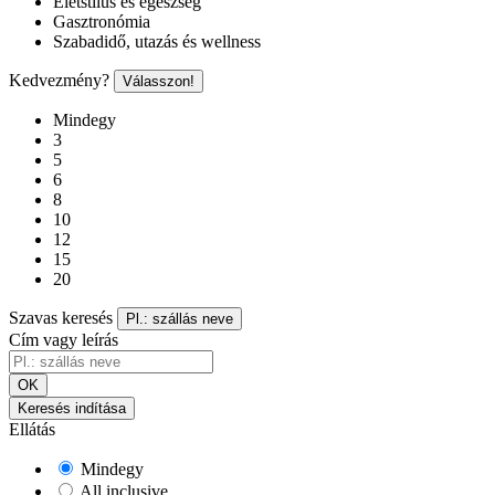
Életstílus és egészség
Gasztronómia
Szabadidő, utazás és wellness
Kedvezmény?
Válasszon!
Mindegy
3
5
6
8
10
12
15
20
Szavas keresés
Pl.: szállás neve
Cím vagy leírás
OK
Keresés indítása
Ellátás
Mindegy
All inclusive