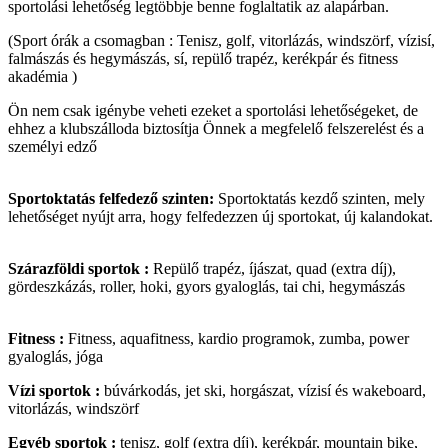
sportolási lehetőség legtöbbje benne foglaltatik az alapárban.
(Sport órák a csomagban : Tenisz, golf, vitorlázás, windszörf, vízisí,
falmászás és hegymászás, sí, repülő trapéz, kerékpár és fitness
akadémia )
Ön nem csak igénybe veheti ezeket a sportolási lehetőségeket, de
ehhez a klubszálloda biztosítja Önnek a megfelelő felszerelést és a
személyi edző
Sportoktatás felfedező szinten:
Sportoktatás kezdő szinten, mely
lehetőséget nyújt arra, hogy felfedezzen új sportokat, új kalandokat.
Szárazföldi sportok :
Repülő trapéz, íjászat, quad (extra díj),
gördeszkázás, roller, hoki, gyors gyaloglás, tai chi, hegymászás
Fitness :
Fitness, aquafitness, kardio programok, zumba, power
gyaloglás, jóga
Vízi sportok :
búvárkodás, jet ski, horgászat, vízisí és wakeboard,
vitorlázás, windszörf
Egyéb sportok :
tenisz, golf (extra díj), kerékpár, mountain bike,