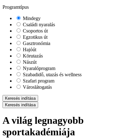
Programtípus
Mindegy
Családi nyaralás
Csoportos út
Egzotikus út
Gasztronómia
Hajóút
Körutazás
Nászút
Nyaralóprogram
Szabadidő, utazás és wellness
Szafari program
Városlátogatás
Keresés indítása
Keresés indítása
A világ legnagyobb
sportakadémiája