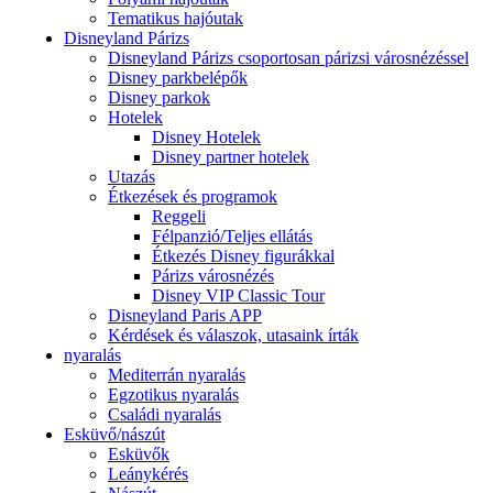
Tematikus hajóutak
Disneyland Párizs
Disneyland Párizs csoportosan párizsi városnézéssel
Disney parkbelépők
Disney parkok
Hotelek
Disney Hotelek
Disney partner hotelek
Utazás
Étkezések és programok
Reggeli
Félpanzió/Teljes ellátás
Étkezés Disney figurákkal
Párizs városnézés
Disney VIP Classic Tour
Disneyland Paris APP
Kérdések és válaszok, utasaink írták
nyaralás
Mediterrán nyaralás
Egzotikus nyaralás
Családi nyaralás
Esküvő/nászút
Esküvők
Leánykérés