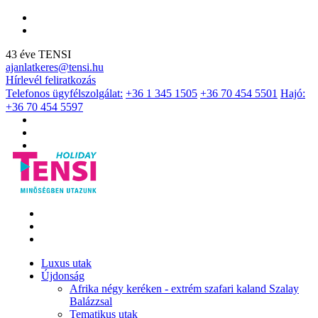
43 éve TENSI
ajanlatkeres@tensi.hu
Hírlevél feliratkozás
Telefonos ügyfélszolgálat:
+36 1 345 1505
+36 70 454 5501
Hajó:
+36 70 454 5597
Luxus utak
Újdonság
Afrika négy keréken - extrém szafari kaland Szalay
Balázzsal
Tematikus utak