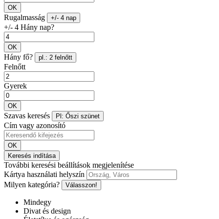
OK
Rugalmasság
+/- 4 nap
+/- 4 Hány nap?
OK
Hány fő?
pl.: 2 felnőtt
Felnőtt
Gyerek
OK
Szavas keresés
Pl: Őszi szünet
Cím vagy azonosító
OK
Keresés indítása
További keresési beállítások megjelenítése
Kártya használati helyszín
Milyen kategória?
Válasszon!
Mindegy
Divat és design