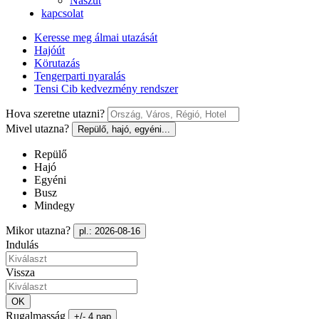
Nászút
kapcsolat
Keresse meg álmai utazását
Hajóút
Körutazás
Tengerparti nyaralás
Tensi Cib kedvezmény rendszer
Hova szeretne utazni?
Mivel utazna?
Repülő, hajó, egyéni...
Repülő
Hajó
Egyéni
Busz
Mindegy
Mikor utazna?
pl.: 2026-08-16
Indulás
Vissza
OK
Rugalmasság
+/- 4 nap