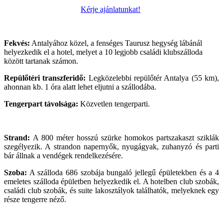
Kérje ajánlatunkat!
Fekvés:
Antalyához közel, a fenséges Taurusz hegység lábánál
helyezkedik el a hotel, melyet a 10 legjobb családi klubszálloda
között tartanak számon.
Repülőtéri transzferidő:
Legközelebbi repülőtér Antalya (55 km),
ahonnan kb. 1 óra alatt lehet eljutni a szállodába.
Tengerpart távolsága:
Közvetlen tengerparti.
Strand:
A 800 méter hosszú szürke homokos partszakaszt sziklák
szegélyezik. A strandon napernyők, nyugágyak, zuhanyzó és parti
bár állnak a vendégek rendelkezésére.
Szoba:
A szálloda 686 szobája bungaló jellegű épületekben és a 4
emeletes szálloda épületben helyezkedik el. A hotelben club szobák,
családi club szobák, és suite lakosztályok találhatók, melyeknek egy
része tengerre néző.