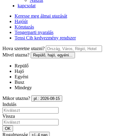
Nászút
kapcsolat
Keresse meg álmai utazását
Hajóút
Körutazás
Tengerparti nyaralás
Tensi Cib kedvezmény rendszer
Hova szeretne utazni?
Mivel utazna?
Repülő, hajó, egyéni...
Repülő
Hajó
Egyéni
Busz
Mindegy
Mikor utazna?
pl.: 2026-08-15
Indulás
Vissza
OK
Rugalmasság
+/- 4 nap