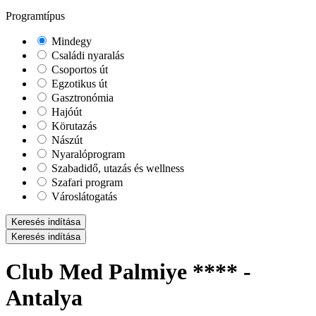
Programtípus
Mindegy
Családi nyaralás
Csoportos út
Egzotikus út
Gasztronómia
Hajóút
Körutazás
Nászút
Nyaralóprogram
Szabadidő, utazás és wellness
Szafari program
Városlátogatás
Keresés indítása
Keresés indítása
Club Med Palmiye **** -
Antalya