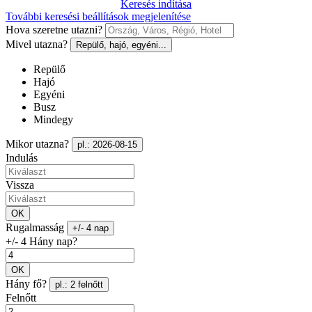
Keresés indítása
További keresési beállítások megjelenítése
Hova szeretne utazni?
Mivel utazna?
Repülő, hajó, egyéni...
Repülő
Hajó
Egyéni
Busz
Mindegy
Mikor utazna?
pl.: 2026-08-15
Indulás
Vissza
OK
Rugalmasság
+/- 4 nap
+/- 4 Hány nap?
OK
Hány fő?
pl.: 2 felnőtt
Felnőtt