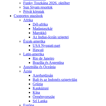
Funky Toszkána 2026. október
Sun Siyam resortok
Privát körutak
Csoportos utazások
Afrika
Dél-afrika
Madagaszkár
Marokkó
Az Indiai-óceán szigetei
Észak-amerika
USA Nyugati-part
Hawaii
Latin-amerika
Rio de Janeiro
Brazília és Argentína
Ausztrália és Óceánia
Ázsia
Azerbajdzsán
Bali és az Indonéz-szigetvilág
Grúzia
Kaukázusi
Kína
Örményország
Srí Lanka
Európa