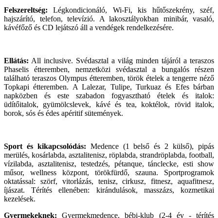
Felszereltség:
Légkondicionáló, Wi-Fi, kis hűtőszekrény, széf,
hajszárító, telefon, televízió. A lakosztályokban minibár, vasaló,
kávéfőző és CD lejátszó áll a vendégek rendelkezésére.
Ellátás:
All inclusive. Svédasztal a világ minden tájáról a teraszos
Phaselis étteremben, nemzetközi svédasztal a bungalós részen
található teraszos Olympus étteremben, török ételek a tengerre néző
Topkapi étteremben. A Lalezar, Tulipe, Turkuaz és Efes bárban
napközben és este szabadon fogyasztható ételek és italok:
üdítőitalok, gyümölcslevek, kávé és tea, koktélok, rövid italok,
borok, sós és édes apéritif sütemények.
Sport és kikapcsolódás:
Medence (1 belső és 2 külső), pipás
merülés, kosárlabda, asztalitenisz, röplabda, strandröplabda, football,
vízilabda, asztalitenisz, testedzés, pétanque, tánclecke, esti show
műsor, wellness központ, törökfürdő, szauna. Sportprogramok
oktatással: szörf, vitorlázás, tenisz, cirkusz, fitnesz, aquafitnesz,
íjászat. Térítés ellenében: kirándulások, masszázs, kozmetikai
kezelések.
Gyermekeknek:
Gyermekmedence, bébi-klub (2-4 év - térítés