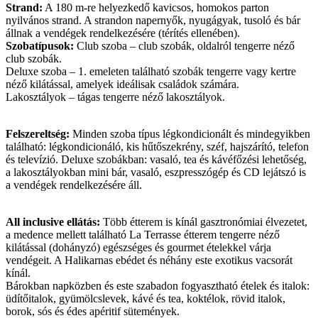
Strand:
A 180 m-re helyezkedő kavicsos, homokos parton
nyilvános strand. A strandon napernyők, nyugágyak, tusoló és bár
állnak a vendégek rendelkezésére (térítés ellenében).
Szobatípusok:
Club szoba – club szobák, oldalról tengerre néző
club szobák.
Deluxe szoba – 1. emeleten található szobák tengerre vagy kertre
néző kilátással, amelyek ideálisak családok számára.
Lakosztályok – tágas tengerre néző lakosztályok.
Felszereltség:
Minden szoba típus légkondicionált és mindegyikben
található: légkondicionáló, kis hűtőszekrény, széf, hajszárító, telefon
és televízió. Deluxe szobákban: vasaló, tea és kávéfőzési lehetőség,
a lakosztályokban mini bár, vasaló, eszpresszógép és CD lejátszó is
a vendégek rendelkezésére áll.
All inclusive ellátás:
Több étterem is kínál gasztronómiai élvezetet,
a medence mellett található La Terrasse étterem tengerre néző
kilátással (dohányzó) egészséges és gourmet ételekkel várja
vendégeit. A Halikarnas ebédet és néhány este exotikus vacsorát
kínál.
Bárokban napközben és este szabadon fogyasztható ételek és italok:
üdítőitalok, gyümölcslevek, kávé és tea, koktélok, rövid italok,
borok, sós és édes apéritif sütemények.