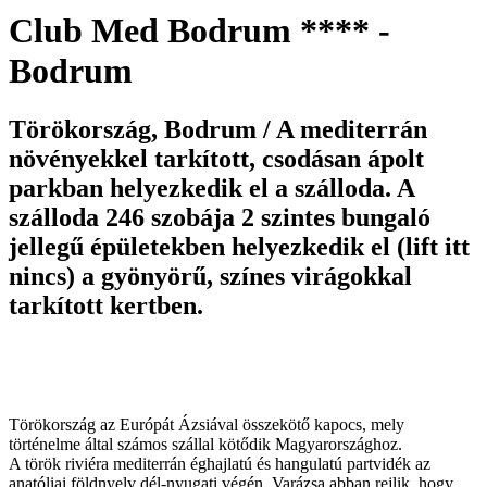
Club Med Bodrum **** -
Bodrum
Törökország, Bodrum / A mediterrán
növényekkel tarkított, csodásan ápolt
parkban helyezkedik el a szálloda. A
szálloda 246 szobája 2 szintes bungaló
jellegű épületekben helyezkedik el (lift itt
nincs) a gyönyörű, színes virágokkal
tarkított kertben.
Törökország az Európát Ázsiával összekötő kapocs, mely
történelme által számos szállal kötődik Magyarországhoz.
A török riviéra mediterrán éghajlatú és hangulatú partvidék az
anatóliai földnyelv dél-nyugati végén. Varázsa abban rejlik, hogy