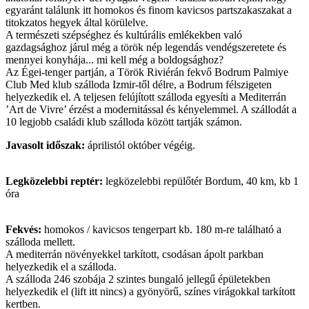
egyaránt találunk itt homokos és finom kavicsos partszakaszakat a
titokzatos hegyek által körülelve.
A természeti szépséghez és kultúrális emlékekben való
gazdagsághoz járul még a török nép legendás vendégszeretete és
mennyei konyhája... mi kell még a boldogsághoz?
Az Égei-tenger partján, a Török Riviérán fekvő Bodrum Palmiye
Club Med klub szálloda Izmir-től délre, a Bodrum félszigeten
helyezkedik el. A teljesen felújított szálloda egyesíti a Mediterrán
’Art de Vivre’ érzést a modernitással és kényelemmel. A szállodát a
10 legjobb családi klub szálloda között tartják számon.
Javasolt időszak:
áprilistól október végéig.
Legközelebbi reptér:
legközelebbi repülőtér Bordum, 40 km, kb 1
óra
Fekvés:
homokos / kavicsos tengerpart kb. 180 m-re található a
szálloda mellett.
A mediterrán növényekkel tarkított, csodásan ápolt parkban
helyezkedik el a szálloda.
A szálloda 246 szobája 2 szintes bungaló jellegű épületekben
helyezkedik el (lift itt nincs) a gyönyörű, színes virágokkal tarkított
kertben.