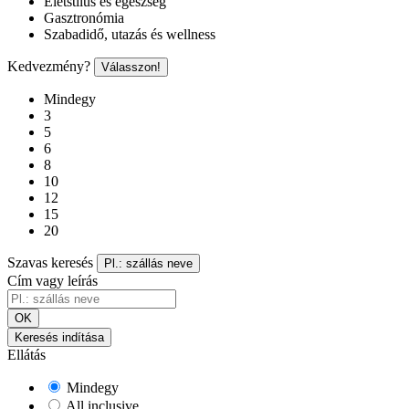
Életstílus és egészség
Gasztronómia
Szabadidő, utazás és wellness
Kedvezmény?
Válasszon!
Mindegy
3
5
6
8
10
12
15
20
Szavas keresés
Pl.: szállás neve
Cím vagy leírás
OK
Keresés indítása
Ellátás
Mindegy
All inclusive