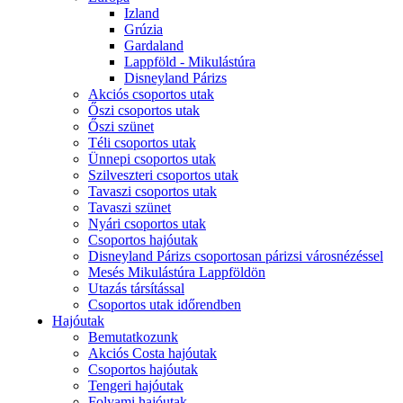
Izland
Grúzia
Gardaland
Lappföld - Mikulástúra
Disneyland Párizs
Akciós csoportos utak
Őszi csoportos utak
Őszi szünet
Téli csoportos utak
Ünnepi csoportos utak
Szilveszteri csoportos utak
Tavaszi csoportos utak
Tavaszi szünet
Nyári csoportos utak
Csoportos hajóutak
Disneyland Párizs csoportosan párizsi városnézéssel
Mesés Mikulástúra Lappföldön
Utazás társítással
Csoportos utak időrendben
Hajóutak
Bemutatkozunk
Akciós Costa hajóutak
Csoportos hajóutak
Tengeri hajóutak
Folyami hajóutak