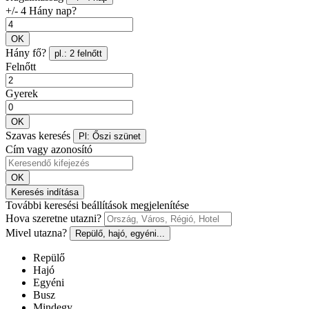
+/- 4 Hány nap?
OK
Hány fő?
pl.: 2 felnőtt
Felnőtt
Gyerek
OK
Szavas keresés
Pl: Őszi szünet
Cím vagy azonosító
OK
Keresés indítása
További keresési beállítások megjelenítése
Hova szeretne utazni?
Mivel utazna?
Repülő, hajó, egyéni...
Repülő
Hajó
Egyéni
Busz
Mindegy