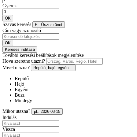
Gyerek
OK
Szavas keresés
Pl: Őszi szünet
Cím vagy azonosító
OK
Keresés indítása
További keresési beállítások megjelenítése
Hova szeretne utazni?
Mivel utazna?
Repülő, hajó, egyéni...
Repülő
Hajó
Egyéni
Busz
Mindegy
Mikor utazna?
pl.: 2026-08-15
Indulás
Vissza