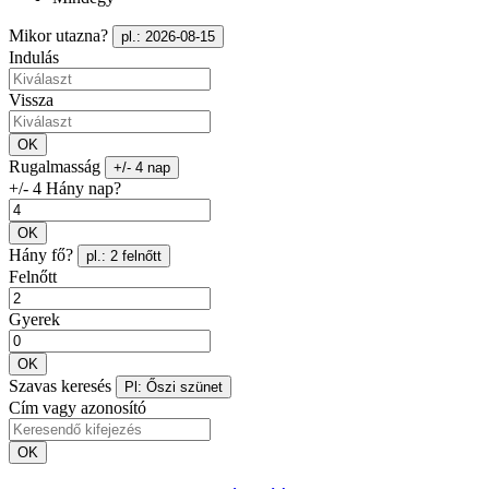
Mikor utazna?
pl.: 2026-08-15
Indulás
Vissza
OK
Rugalmasság
+/- 4 nap
+/- 4 Hány nap?
OK
Hány fő?
pl.: 2 felnőtt
Felnőtt
Gyerek
OK
Szavas keresés
Pl: Őszi szünet
Cím vagy azonosító
OK