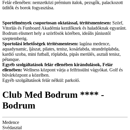
Felár ellenében: nemzetközi prémium italok, pezsgők, palackozott
üdítők és borok fogyasztása.
Sportélmények csoportosan oktatással, térítésmentesen:
Szörf,
Vitorlás és Funboard Akadémia kezdőknek és haladóknak egyaránt.
Bodrum elismert hely a szörfösök körében, ideális júniustól
szeptemberig.
Sportolási lehetőségek térítésmentesen:
lagúna medence,
aquadynamic, íjászat, pilates, tenisz, kosárlabda, strandröplabda,
kardió szoba, mini futball, röplabda, pipás merülés, asztali tenisz,
pétanque.
Egyéb szolgáltatások felár ellenében kirándulások, Felár
ellenében:
Wellness központ várja a felfrissülni vágyókat. Golf és
búvárközpont a közelben.
Egyéb szolgáltatások felár nélkül: parkoló.
Club Med Bodrum **** -
Bodrum
Medence
Svédasztal