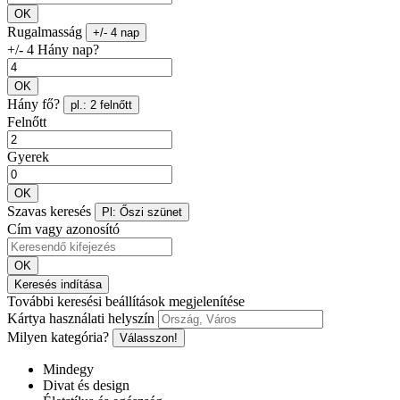
OK
Rugalmasság
+/- 4 nap
+/- 4 Hány nap?
OK
Hány fő?
pl.: 2 felnőtt
Felnőtt
Gyerek
OK
Szavas keresés
Pl: Őszi szünet
Cím vagy azonosító
OK
Keresés indítása
További keresési beállítások megjelenítése
Kártya használati helyszín
Milyen kategória?
Válasszon!
Mindegy
Divat és design