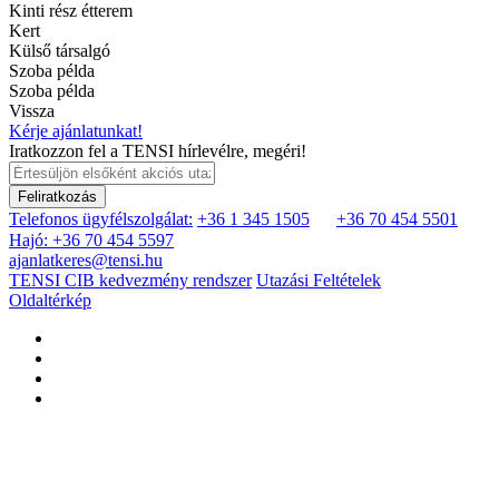
Kinti rész étterem
Kert
Külső társalgó
Szoba példa
Szoba példa
Vissza
Kérje ajánlatunkat!
Iratkozzon fel a TENSI hírlevélre, megéri!
Feliratkozás
Telefonos ügyfélszolgálat:
+36 1 345 1505
+36 70 454 5501
Hajó: +36 70 454 5597
ajanlatkeres@tensi.hu
TENSI CIB kedvezmény rendszer
Utazási Feltételek
Oldaltérkép