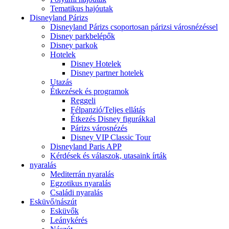
Tematikus hajóutak
Disneyland Párizs
Disneyland Párizs csoportosan párizsi városnézéssel
Disney parkbelépők
Disney parkok
Hotelek
Disney Hotelek
Disney partner hotelek
Utazás
Étkezések és programok
Reggeli
Félpanzió/Teljes ellátás
Étkezés Disney figurákkal
Párizs városnézés
Disney VIP Classic Tour
Disneyland Paris APP
Kérdések és válaszok, utasaink írták
nyaralás
Mediterrán nyaralás
Egzotikus nyaralás
Családi nyaralás
Esküvő/nászút
Esküvők
Leánykérés