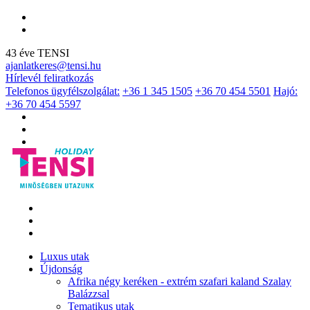
43 éve TENSI
ajanlatkeres@tensi.hu
Hírlevél feliratkozás
Telefonos ügyfélszolgálat:
+36 1 345 1505
+36 70 454 5501
Hajó:
+36 70 454 5597
Luxus utak
Újdonság
Afrika négy keréken - extrém szafari kaland Szalay
Balázzsal
Tematikus utak