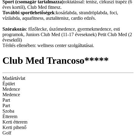
Sport (csomagár tartalmazza):
oktatással: tenisz, cirkuszi trapéz (6
éves kortól), Club Med fitnesz.
További sportlehetőségek
:kosárlabda, strandröplabda, foci,
vízilabda, aquafitness, asztalitenisz, cardio edzés.
Szórakozás
: főzőlecke, úszómedence, gyermekmedence, esti
programok, Juniors Club Med (11-17 éveseknek) Petit Club Med (2
évesektől)
Térítés ellenében: wellness center szolgáltatásai.
Club Med Trancoso*****
Madártávlat
Épület
Medence
Medence
Part
Part
Szoba
Étterem
Kerti étterem
Kerti pihenő
Golf