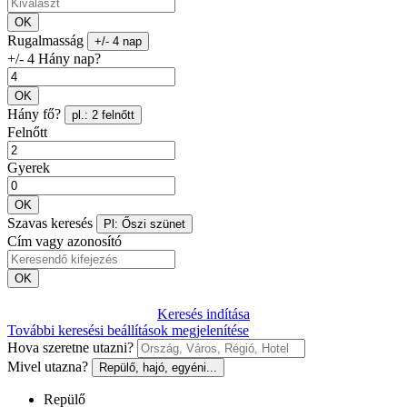
OK
Rugalmasság
+/- 4 nap
+/- 4 Hány nap?
OK
Hány fő?
pl.: 2 felnőtt
Felnőtt
Gyerek
OK
Szavas keresés
Pl: Őszi szünet
Cím vagy azonosító
OK
Keresés indítása
További keresési beállítások megjelenítése
Hova szeretne utazni?
Mivel utazna?
Repülő, hajó, egyéni...
Repülő