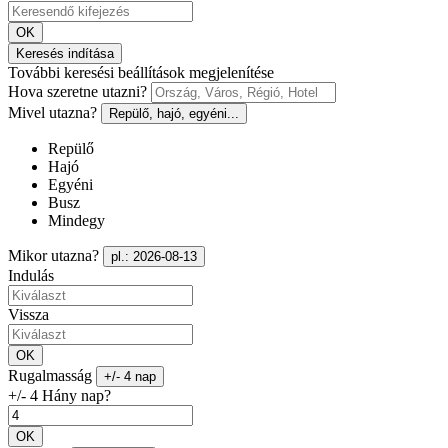
OK
Keresés indítása
További keresési beállítások megjelenítése
Hova szeretne utazni?
Mivel utazna?
Repülő, hajó, egyéni...
Repülő
Hajó
Egyéni
Busz
Mindegy
Mikor utazna?
pl.: 2026-08-13
Indulás
Vissza
OK
Rugalmasság
+/- 4 nap
+/- 4 Hány nap?
OK