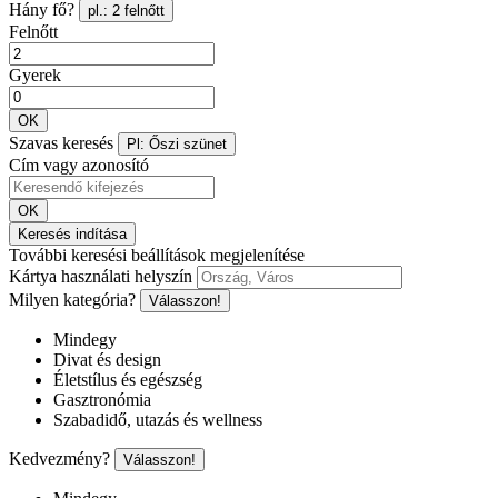
Hány fő?
pl.: 2 felnőtt
Felnőtt
Gyerek
OK
Szavas keresés
Pl: Őszi szünet
Cím vagy azonosító
OK
Keresés indítása
További keresési beállítások megjelenítése
Kártya használati helyszín
Milyen kategória?
Válasszon!
Mindegy
Divat és design
Életstílus és egészség
Gasztronómia
Szabadidő, utazás és wellness
Kedvezmény?
Válasszon!