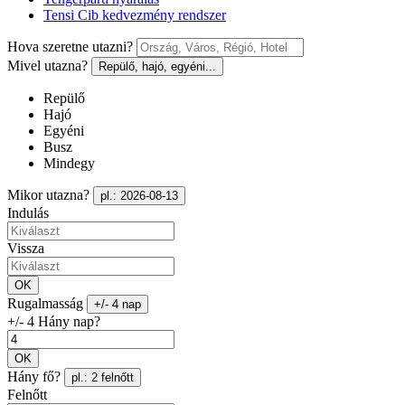
Tensi Cib kedvezmény rendszer
Hova szeretne utazni?
Mivel utazna?
Repülő, hajó, egyéni...
Repülő
Hajó
Egyéni
Busz
Mindegy
Mikor utazna?
pl.: 2026-08-13
Indulás
Vissza
OK
Rugalmasság
+/- 4 nap
+/- 4 Hány nap?
OK
Hány fő?
pl.: 2 felnőtt
Felnőtt