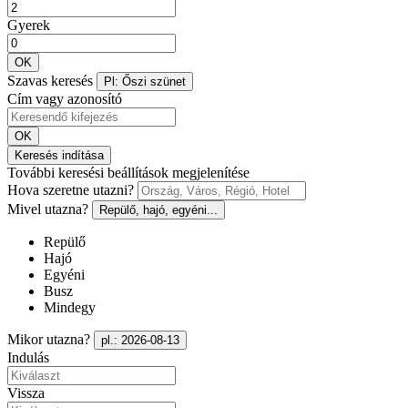
Gyerek
OK
Szavas keresés
Pl: Őszi szünet
Cím vagy azonosító
OK
Keresés indítása
További keresési beállítások megjelenítése
Hova szeretne utazni?
Mivel utazna?
Repülő, hajó, egyéni...
Repülő
Hajó
Egyéni
Busz
Mindegy
Mikor utazna?
pl.: 2026-08-13
Indulás
Vissza