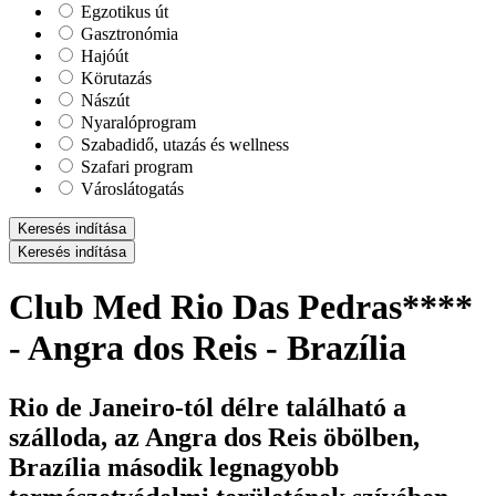
Egzotikus út
Gasztronómia
Hajóút
Körutazás
Nászút
Nyaralóprogram
Szabadidő, utazás és wellness
Szafari program
Városlátogatás
Keresés indítása
Keresés indítása
Club Med Rio Das Pedras****
- Angra dos Reis - Brazília
Rio de Janeiro-tól délre található a
szálloda, az Angra dos Reis öbölben,
Brazília második legnagyobb