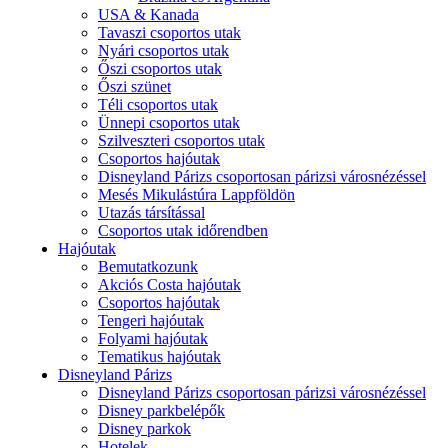
USA & Kanada
Tavaszi csoportos utak
Nyári csoportos utak
Őszi csoportos utak
Őszi szünet
Téli csoportos utak
Ünnepi csoportos utak
Szilveszteri csoportos utak
Csoportos hajóutak
Disneyland Párizs csoportosan párizsi városnézéssel
Mesés Mikulástúra Lappföldön
Utazás társítással
Csoportos utak időrendben
Hajóutak
Bemutatkozunk
Akciós Costa hajóutak
Csoportos hajóutak
Tengeri hajóutak
Folyami hajóutak
Tematikus hajóutak
Disneyland Párizs
Disneyland Párizs csoportosan párizsi városnézéssel
Disney parkbelépők
Disney parkok
Hotelek