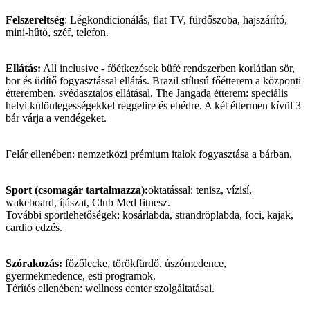
Felszereltség
: Légkondicionálás, flat TV, fürdőszoba, hajszárító,
mini-hűtő, széf, telefon.
Ellátás:
All inclusive - főétkezések büfé rendszerben korlátlan sör,
bor és üdítő fogyasztással ellátás. Brazil stílusú főétterem a központi
étteremben, svédasztalos ellátásal. The Jangada étterem: speciális
helyi különlegességekkel reggelire és ebédre. A két éttermen kívül 3
bár várja a vendégeket.
Felár ellenében: nemzetközi prémium italok fogyasztása a bárban.
Sport (csomagár tartalmazza):
oktatással: tenisz, vízisí,
wakeboard, íjászat, Club Med fitnesz.
További sportlehetőségek: kosárlabda, strandröplabda, foci, kajak,
cardio edzés.
Szórakozás:
főzőlecke, törökfürdő, úszómedence,
gyermekmedence, esti programok.
Térítés ellenében: wellness center szolgáltatásai.