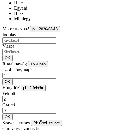
Hajó
Egyéni
Busz
Mindegy
Mikor utazna?
pl.: 2026-08-13
Indulás
Vissza
OK
Rugalmasság
+/- 4 nap
+/- 4 Hány nap?
OK
Hány fő?
pl.: 2 felnőtt
Felnőtt
Gyerek
OK
Szavas keresés
Pl: Őszi szünet
Cím vagy azonosító