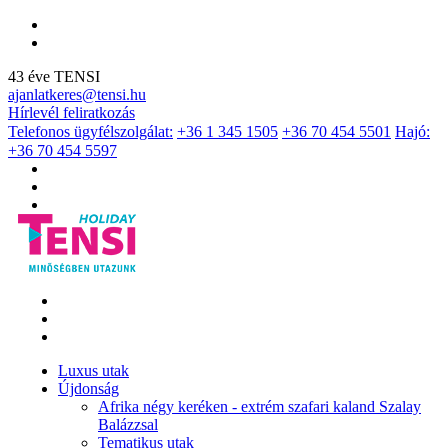
43 éve TENSI
ajanlatkeres@tensi.hu
Hírlevél feliratkozás
Telefonos ügyfélszolgálat:
+36 1 345 1505
+36 70 454 5501
Hajó:
+36 70 454 5597
Luxus utak
Újdonság
Afrika négy keréken - extrém szafari kaland Szalay
Balázzsal
Tematikus utak