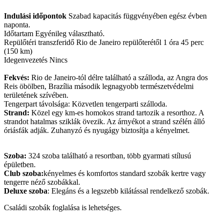
Indulási időpontok
Szabad kapacitás függvényében egész évben
naponta.
Időtartam Egyénileg választható.
Repülőtéri transzferidő Rio de Janeiro repülőterétől 1 óra 45 perc
(150 km)
Idegenvezetés Nincs
Fekvés:
Rio de Janeiro-tól délre található a szálloda, az Angra dos
Reis öbölben, Brazília második legnagyobb természetvédelmi
területének szívében.
Tengerpart távolsága: Közvetlen tengerparti szálloda.
Strand:
Közel egy km-es homokos strand tartozik a resorthoz. A
strandot hatalmas sziklák övezik. Az árnyékot a strand szélén álló
óriásfák adják. Zuhanyzó és nyugágy biztosítja a kényelmet.
Szoba:
324 szoba található a resortban, több gyarmati stílusú
épületben.
Club szoba:
kényelmes és komfortos standard szobák kertre vagy
tengerre néző szobákkal.
Deluxe szoba
: Elegáns és a legszebb kilátással rendelkező szobák.
Családi szobák foglalása is lehetséges.