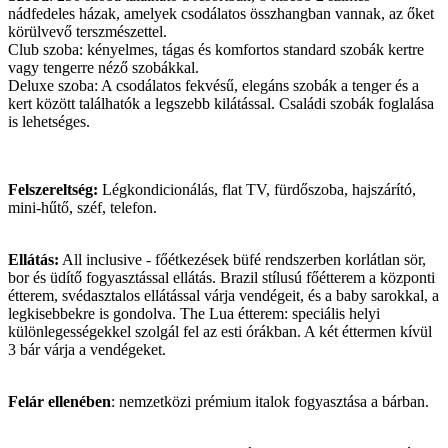
nádfedeles házak, amelyek csodálatos összhangban vannak, az őket
körülvevő terszmészettel.
Club szoba: kényelmes, tágas és komfortos standard szobák kertre
vagy tengerre néző szobákkal.
Deluxe szoba: A csodálatos fekvésű, elegáns szobák a tenger és a
kert között találhatók a legszebb kilátással. Családi szobák foglalása
is lehetséges.
Felszereltség:
Légkondicionálás, flat TV, fürdőszoba, hajszárító,
mini-hűtő, széf, telefon.
Ellátás:
All inclusive - főétkezések büfé rendszerben korlátlan sör,
bor és üdítő fogyasztással ellátás. Brazil stílusú főétterem a központi
étterem, svédasztalos ellátással várja vendégeit, és a baby sarokkal, a
legkisebbekre is gondolva. The Lua étterem: speciális helyi
különlegességekkel szolgál fel az esti órákban. A két éttermen kívül
3 bár várja a vendégeket.
Felár ellenében
: nemzetközi prémium italok fogyasztása a bárban.