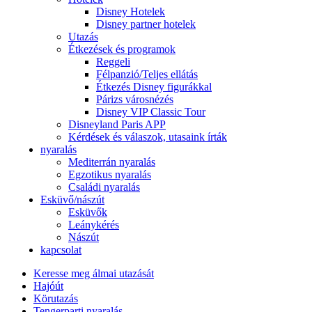
Disney Hotelek
Disney partner hotelek
Utazás
Étkezések és programok
Reggeli
Félpanzió/Teljes ellátás
Étkezés Disney figurákkal
Párizs városnézés
Disney VIP Classic Tour
Disneyland Paris APP
Kérdések és válaszok, utasaink írták
nyaralás
Mediterrán nyaralás
Egzotikus nyaralás
Családi nyaralás
Esküvő/nászút
Esküvők
Leánykérés
Nászút
kapcsolat
Keresse meg álmai utazását
Hajóút
Körutazás
Tengerparti nyaralás