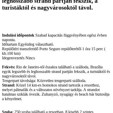
leghosszabb strand partján fekszik, a
turistáktól és nagyvárosoktól távol.
Indulási időpontok
Szabad kapacitás függvényében egész évben
naponta.
Időtartam Egyénileg választható.
Repülőtéri transzferidő Porto Seguro repülőterétől 1 óra 15 perc (
kb.100 km)
Idegenvezetés Nincs
Fekvés:
Rio de Janeiro-tól északra található a szálloda, Brazília
egyik legszebb és leghosszabb strand partján fekszik, a turistáktól és
nagyvárosoktól távol.
Tengerpart távolsága: Közvetlen tengerparti szálloda.
Strand:
Közel 14 km-es homokos strand tartozik a resorthoz,
melyet pálmafák és a változatos növényzet tarkítja. A strandot
hatalmas sziklák övezik. Zuhanyzó, nyugágy és beach bár biztosítja
a kényelmet.
Szoba
: 250 szoba található a resortban, 8 kisebb 2 szintes