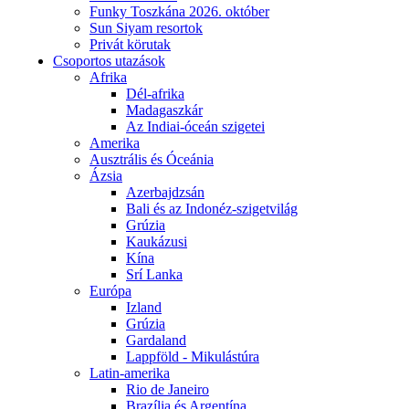
Funky Toszkána 2026. október
Sun Siyam resortok
Privát körutak
Csoportos utazások
Afrika
Dél-afrika
Madagaszkár
Az Indiai-óceán szigetei
Amerika
Ausztrális és Óceánia
Ázsia
Azerbajdzsán
Bali és az Indonéz-szigetvilág
Grúzia
Kaukázusi
Kína
Srí Lanka
Európa
Izland
Grúzia
Gardaland
Lappföld - Mikulástúra
Latin-amerika
Rio de Janeiro
Brazília és Argentína