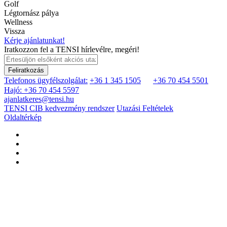
Golf
Légtornász pálya
Wellness
Vissza
Kérje ajánlatunkat!
Iratkozzon fel a TENSI hírlevélre, megéri!
Feliratkozás
Telefonos ügyfélszolgálat:
+36 1 345 1505
+36 70 454 5501
Hajó: +36 70 454 5597
ajanlatkeres@tensi.hu
TENSI CIB kedvezmény rendszer
Utazási Feltételek
Oldaltérkép