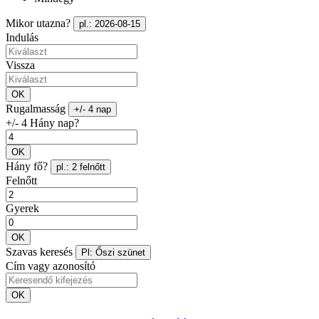
Mikor utazna?
pl.: 2026-08-15
Indulás
Vissza
OK
Rugalmasság
+/- 4 nap
+/- 4 Hány nap?
OK
Hány fő?
pl.: 2 felnőtt
Felnőtt
Gyerek
OK
Szavas keresés
Pl: Őszi szünet
Cím vagy azonosító
OK