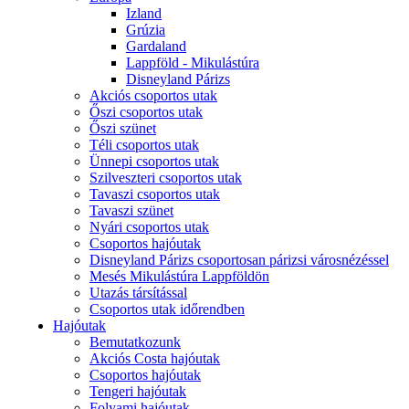
Izland
Grúzia
Gardaland
Lappföld - Mikulástúra
Disneyland Párizs
Akciós csoportos utak
Őszi csoportos utak
Őszi szünet
Téli csoportos utak
Ünnepi csoportos utak
Szilveszteri csoportos utak
Tavaszi csoportos utak
Tavaszi szünet
Nyári csoportos utak
Csoportos hajóutak
Disneyland Párizs csoportosan párizsi városnézéssel
Mesés Mikulástúra Lappföldön
Utazás társítással
Csoportos utak időrendben
Hajóutak
Bemutatkozunk
Akciós Costa hajóutak
Csoportos hajóutak
Tengeri hajóutak
Folyami hajóutak