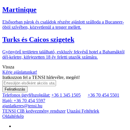
Martinique
Elsősorban párok és családok részére ajánlott szálloda a Bucaneer-
öböl szívében, közvetlenül a tenger mellett.
Turks és Caicos szigetek
Gyönyörű területen található, exkluzív fekvésű hotel a Bahamáktól
dél-keletre, kifejezetten 18 év feletti utazók számára.
Vissza
Kérje ajánlatunkat!
Iratkozzon fel a TENSI hírlevélre, megéri!
Feliratkozás
Telefonos ügyfélszolgálat:
+36 1 345 1505
+36 70 454 5501
Hajó: +36 70 454 5597
ajanlatkeres@tensi.hu
TENSI CIB kedvezmény rendszer
Utazási Feltételek
Oldaltérkép