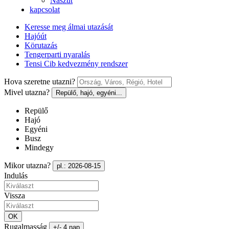
Nászút
kapcsolat
Keresse meg álmai utazását
Hajóút
Körutazás
Tengerparti nyaralás
Tensi Cib kedvezmény rendszer
Hova szeretne utazni?
Mivel utazna?
Repülő, hajó, egyéni...
Repülő
Hajó
Egyéni
Busz
Mindegy
Mikor utazna?
pl.: 2026-08-15
Indulás
Vissza
OK
Rugalmasság
+/- 4 nap