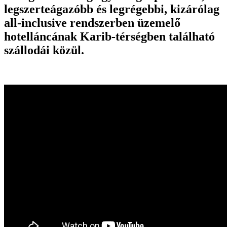
legszerteágazóbb és legrégebbi, kizárólag
all-inclusive rendszerben üzemelő
hotelláncának Karib-térségben található
szállodái közül.