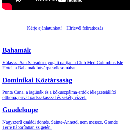
Kérje ajánlatunkat!
Hírlevél feliratkozás
Bahamák
Válassza San Salvador nyugati partján a Club Med Columbus Isle
Hotelt a Bahamák búvárparadicsomában.
Dominikai Köztársaság
Punta Cana, a lagúnák és a kókuszpálma-erdők lélegzetelállító
otthona, privát partszakasszal és sekély vízzel.
Guadeloupe
Nagyszerű családi döntés. Sainte-Annetől nem messze, Grande
Terre háborítatlan szigetén.