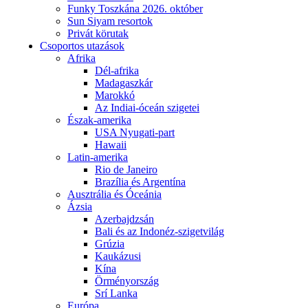
Funky Toszkána 2026. október
Sun Siyam resortok
Privát körutak
Csoportos utazások
Afrika
Dél-afrika
Madagaszkár
Marokkó
Az Indiai-óceán szigetei
Észak-amerika
USA Nyugati-part
Hawaii
Latin-amerika
Rio de Janeiro
Brazília és Argentína
Ausztrália és Óceánia
Ázsia
Azerbajdzsán
Bali és az Indonéz-szigetvilág
Grúzia
Kaukázusi
Kína
Örményország
Srí Lanka
Európa