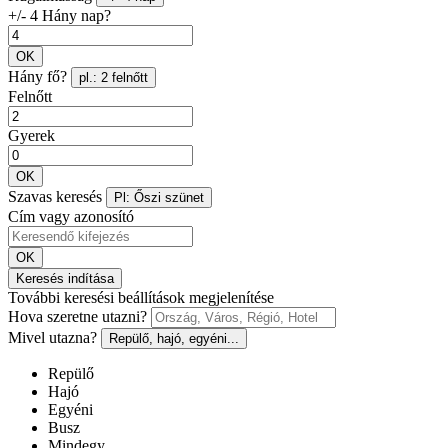
+/- 4 Hány nap?
OK
Hány fő?
pl.: 2 felnőtt
Felnőtt
Gyerek
OK
Szavas keresés
Pl: Őszi szünet
Cím vagy azonosító
OK
Keresés indítása
További keresési beállítások megjelenítése
Hova szeretne utazni?
Mivel utazna?
Repülő, hajó, egyéni...
Repülő
Hajó
Egyéni
Busz
Mindegy