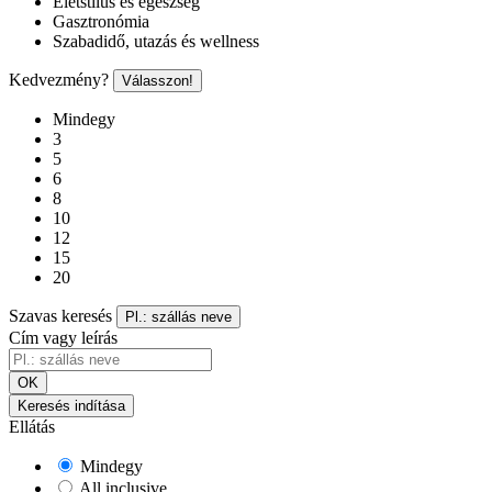
Életstílus és egészség
Gasztronómia
Szabadidő, utazás és wellness
Kedvezmény?
Válasszon!
Mindegy
3
5
6
8
10
12
15
20
Szavas keresés
Pl.: szállás neve
Cím vagy leírás
OK
Keresés indítása
Ellátás
Mindegy
All inclusive