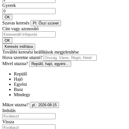
Gyerek
OK
Szavas keresés
Pl: Őszi szünet
Cím vagy azonosító
OK
Keresés indítása
További keresési beállítások megjelenítése
Hova szeretne utazni?
Mivel utazna?
Repülő, hajó, egyéni...
Repülő
Hajó
Egyéni
Busz
Mindegy
Mikor utazna?
pl.: 2026-08-15
Indulás
Vissza