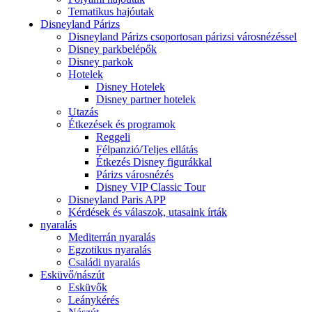
Tematikus hajóutak
Disneyland Párizs
Disneyland Párizs csoportosan párizsi városnézéssel
Disney parkbelépők
Disney parkok
Hotelek
Disney Hotelek
Disney partner hotelek
Utazás
Étkezések és programok
Reggeli
Félpanzió/Teljes ellátás
Étkezés Disney figurákkal
Párizs városnézés
Disney VIP Classic Tour
Disneyland Paris APP
Kérdések és válaszok, utasaink írták
nyaralás
Mediterrán nyaralás
Egzotikus nyaralás
Családi nyaralás
Esküvő/nászút
Esküvők
Leánykérés