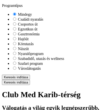
Programtípus
Mindegy
Családi nyaralás
Csoportos út
Egzotikus út
Gasztronómia
Hajóút
Körutazás
Nászút
Nyaralóprogram
Szabadidő, utazás és wellness
Szafari program
Városlátogatás
Keresés indítása
Keresés indítása
Club Med Karib-térség
Válogatás a világ egyik legnépszerűbb,