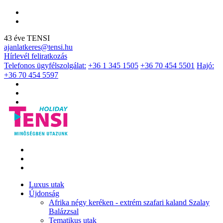
43 éve TENSI
ajanlatkeres@tensi.hu
Hírlevél feliratkozás
Telefonos ügyfélszolgálat:
+36 1 345 1505
+36 70 454 5501
Hajó:
+36 70 454 5597
Luxus utak
Újdonság
Afrika négy keréken - extrém szafari kaland Szalay
Balázzsal
Tematikus utak