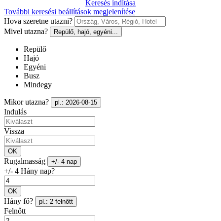
Keresés indítása
További keresési beállítások megjelenítése
Hova szeretne utazni?
Mivel utazna?
Repülő, hajó, egyéni...
Repülő
Hajó
Egyéni
Busz
Mindegy
Mikor utazna?
pl.: 2026-08-15
Indulás
Vissza
OK
Rugalmasság
+/- 4 nap
+/- 4 Hány nap?
OK
Hány fő?
pl.: 2 felnőtt
Felnőtt