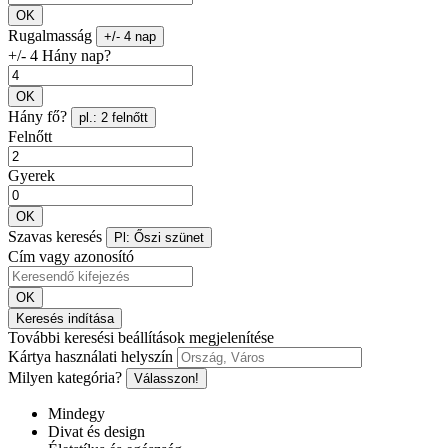
OK
Rugalmasság
+/- 4 nap
+/- 4 Hány nap?
OK
Hány fő?
pl.: 2 felnőtt
Felnőtt
Gyerek
OK
Szavas keresés
Pl: Őszi szünet
Cím vagy azonosító
OK
Keresés indítása
További keresési beállítások megjelenítése
Kártya használati helyszín
Milyen kategória?
Válasszon!
Mindegy
Divat és design